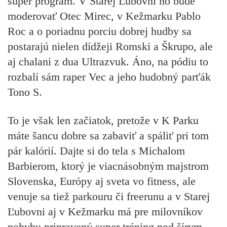
super program. V Starej Ľubovni ho bude
moderovať Otec Mirec, v Kežmarku Pablo
Roc a o poriadnu porciu dobrej hudby sa
postarajú nielen dídžeji Romski a Škrupo, ale
aj chalani z dua Ultrazvuk. Áno, na pódiu to
rozbalí sám raper Vec a jeho hudobný parťák
Tono S.
To je však len začiatok, pretože v K Parku
máte šancu dobre sa zabaviť a spáliť pri tom
pár kalórií. Dajte si do tela s Michalom
Barbierom, ktorý je viacnásobným majstrom
Slovenska, Európy aj sveta vo fitness, ale
venuje sa tiež parkouru či freerunu a v Starej
Ľubovni aj v Kežmarku má pre milovníkov
pohybu pripravený super tréning pod šírym