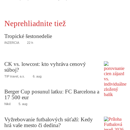
Neprehliadnite tiež
Tropické šestonedelie
INZERCIA
22 h
CK vs. lowcost: kto vyhráva cenový
súboj?
TIP travel, a.s.
6. aug
Berger Cup posunul latku: FC Barcelona a
17 500 eur
Niké
5. aug
Vyžrebovanie futbalových súťaží: Kedy
hrá vaše mesto či dedina?