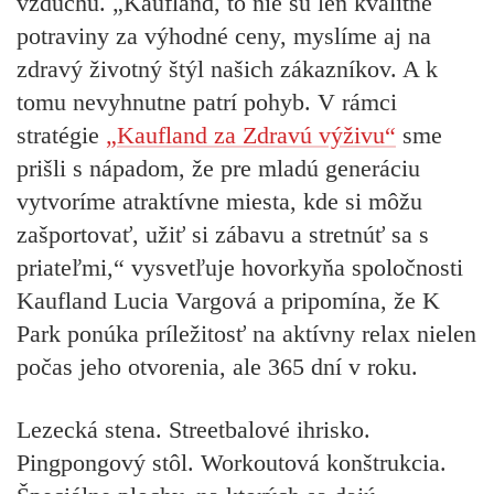
vzduchu.
„Kaufland, to nie sú len kvalitné
potraviny za výhodné ceny, myslíme aj na
zdravý životný štýl našich zákazníkov. A k
tomu nevyhnutne patrí pohyb. V rámci
stratégie
„Kaufland za Zdravú výživu“
sme
prišli s nápadom, že pre mladú generáciu
vytvoríme atraktívne miesta, kde si môžu
zašportovať, užiť si zábavu a stretnúť sa s
priateľmi,“
vysvetľuje hovorkyňa spoločnosti
Kaufland Lucia Vargová a pripomína, že K
Park ponúka príležitosť na aktívny relax nielen
počas jeho otvorenia, ale 365 dní v roku.
Lezecká stena. Streetbalové ihrisko.
Pingpongový stôl. Workoutová konštrukcia.