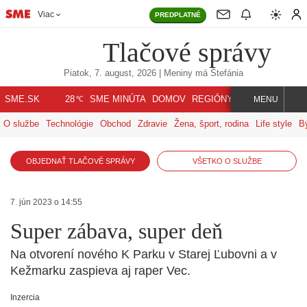
Viac
PREDPLATNÉ
Tlačové správy
Piatok, 7. august, 2026
| Meniny má
Štefánia
℃
SME.SK
SME MINÚTA
DOMOV
REGIÓNY
INDEX
SVET
28
MENU
O službe
Technológie
Obchod
Zdravie
Žena, šport, rodina
Life style
B
OBJEDNAŤ TLAČOVÉ SPRÁVY
VŠETKO O SLUŽBE
7. jún 2023 o 14:55
Super zábava, super deň
Na otvorení nového K Parku v Starej Ľubovni a v
Kežmarku zaspieva aj raper Vec.
Inzercia