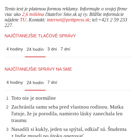
Tento text je platenou formou reklamy. Informujte o svojej firme
viac ako
2,6 milióna
čitateľov Sme.sk aj vy. Bližšie informácie
nájdete
TU
. Kontakt:
internet@petitpress.sk
; tel:+421 2 59 233
227.
NAJČÍTANEJŠIE TLAČOVÉ SPRÁVY
4 hodiny
3 dni
7 dní
24 hodín
NAJČÍTANEJŠIE SPRÁVY NA SME
4 hodiny
7 dní
24 hodín
Toto nie je normálne
1
Zachránila samu seba pred vlastnou rodinou. Matka
2
ľutuje, že ju porodila, namiesto lásky zanechala len
traumu
Nasadili si kukly, jeden sa spýtal, odkiaľ sú. Študenta
3
z Indie museli po útoku operovať