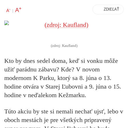
+
A
-
ZDIEĽAŤ
A
|
(zdroj: Kaufland)
Kto by dnes sedel doma, keď si vonku môže
užiť parádnu zábavu? Kde? V novom
modernom K Parku, ktorý sa 8. júna o 13.
hodine otvára v Starej Ľubovni a 9. júna o 15.
hodine v neďalekom Kežmarku.
Túto akciu by ste si nemali nechať ujsť, lebo v
oboch mestách je pre všetkých pripravený