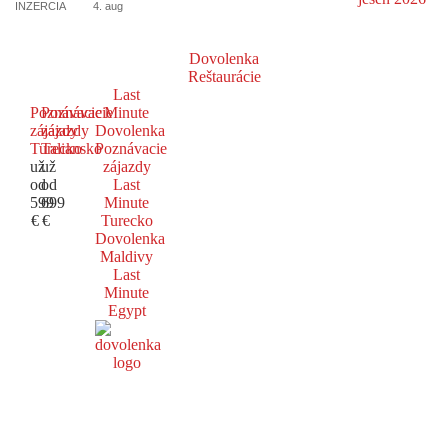
INZERCIA
4. aug
Dovolenka
Reštaurácie
Last
Poznávacie
Poznávacie
Minute
zájazdy
zájazdy
Dovolenka
Turecko
Taliansko
Poznávacie
už
už
zájazdy
od
od
Last
599
699
Minute
€
€
Turecko
Dovolenka
Maldivy
Last
Minute
Egypt