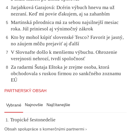
Jarjabková Garajová: Dcérin výbuch hnevu ma už
4
nezraní. Keď mi povie ďakujem, aj sa zahanbím
Martinská pôrodnica má za sebou najsilnejší mesiac
5
roka. Júl priniesol aj výnimočný zákrok
Kto by mohol kúpiť slovenské Tesco? Favorit je jasný,
6
no záujem môžu prejaviť aj ďalší
V Slovnafte došlo k menšiemu výbuchu. Ohrozenie
7
verejnosti nehrozí, tvrdí spoločnosť
Za radarmi Šutaja Eštoka je zrejme osoba, ktorá
8
obchodovala s ruskou firmou zo sankčného zoznamu
EÚ
PARTNERSKÝ OBSAH
Najnovšie
Najčítanejšie
Vybrané
Tropické šestonedelie
Obsah spolupráce s komerčnými partnermi ›