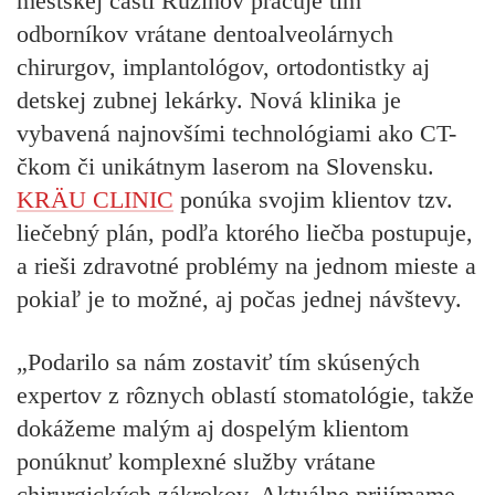
mestskej časti Ružinov pracuje tím
odborníkov vrátane dentoalveolárnych
chirurgov, implantológov, ortodontistky aj
detskej zubnej lekárky. Nová klinika je
vybavená najnovšími technológiami ako CT-
čkom či unikátnym laserom na Slovensku.
KRÄU CLINIC
ponúka svojim klientov tzv.
liečebný plán, podľa ktorého liečba postupuje,
a rieši zdravotné problémy na jednom mieste a
pokiaľ je to možné, aj počas jednej návštevy.
„Podarilo sa nám zostaviť tím skúsených
expertov z rôznych oblastí stomatológie, takže
dokážeme malým aj dospelým klientom
ponúknuť komplexné služby vrátane
chirurgických zákrokov. Aktuálne prijímame