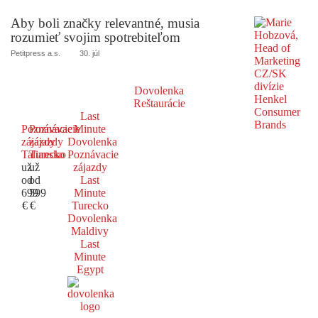
Aby boli značky relevantné, musia
rozumieť svojim spotrebiteľom
Petitpress a.s.
30. júl
Dovolenka
Reštaurácie
Last
Poznávacie
Poznávacie
Minute
zájazdy
zájazdy
Dovolenka
Taliansko
Turecko
Poznávacie
už
už
zájazdy
od
od
Last
699
599
Minute
€
€
Turecko
Dovolenka
Maldivy
Last
Minute
Egypt