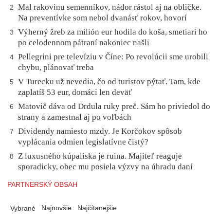
Mal rakovinu semenníkov, nádor rástol aj na obličke.
2
Na preventívke som nebol dvanásť rokov, hovorí
Výherný žreb za milión eur hodila do koša, smetiari ho
3
po celodennom pátraní nakoniec našli
Pellegrini pre televíziu v Číne: Po revolúcii sme urobili
4
chybu, plánovať treba
V Turecku už nevedia, čo od turistov pýtať. Tam, kde
5
zaplatíš 53 eur, domáci len deväť
Matovič dáva od Drdula ruky preč. Sám ho priviedol do
6
strany a zamestnal aj po voľbách
Dividendy namiesto mzdy. Je Korčokov spôsob
7
vyplácania odmien legislatívne čistý?
Z luxusného kúpaliska je ruina. Majiteľ reaguje
8
sporadicky, obec mu posiela výzvy na úhradu daní
PARTNERSKÝ OBSAH
Najnovšie
Najčítanejšie
Vybrané