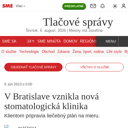
Viac
PREDPLATNÉ
Tlačové správy
Štvrtok, 6. august, 2026
| Meniny má
Jozefína
℃
SME.SK
SME MINÚTA
DOMOV
REGIÓNY
INDEX
SVET
24
MENU
O službe
Technológie
Obchod
Zdravie
Žena, šport, rodina
Life style
B
OBJEDNAŤ TLAČOVÉ SPRÁVY
VŠETKO O SLUŽBE
9. jún 2023 o 0:00
V Bratislave vznikla nová
stomatologická klinika
Klientom pripravia liečebný plán na mieru.