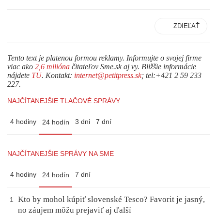
ZDIEĽAŤ
Tento text je platenou formou reklamy. Informujte o svojej firme
viac ako
2,6 milióna
čitateľov Sme.sk aj vy. Bližšie informácie
nájdete
TU
. Kontakt:
internet@petitpress.sk
; tel:+421 2 59 233
227.
NAJČÍTANEJŠIE TLAČOVÉ SPRÁVY
4 hodiny
3 dni
7 dní
24 hodín
NAJČÍTANEJŠIE SPRÁVY NA SME
4 hodiny
7 dní
24 hodín
Kto by mohol kúpiť slovenské Tesco? Favorit je jasný,
1
no záujem môžu prejaviť aj ďalší