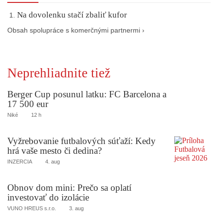
Na dovolenku stačí zbaliť kufor
Obsah spolupráce s komerčnými partnermi ›
Neprehliadnite tiež
Berger Cup posunul latku: FC Barcelona a
17 500 eur
Niké
12 h
Vyžrebovanie futbalových súťaží: Kedy
hrá vaše mesto či dedina?
INZERCIA
4. aug
Obnov dom mini: Prečo sa oplatí
investovať do izolácie
VUNO HREUS s.r.o.
3. aug