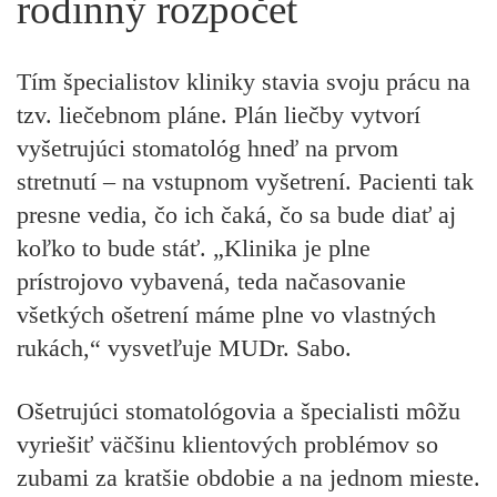
rodinný rozpočet
Tím špecialistov kliniky stavia svoju prácu na
tzv. liečebnom pláne
. Plán liečby vytvorí
vyšetrujúci stomatológ hneď na prvom
stretnutí – na vstupnom vyšetrení. Pacienti tak
presne vedia, čo ich čaká, čo sa bude diať aj
koľko to bude stáť. „Klinika je plne
prístrojovo vybavená, teda načasovanie
všetkých ošetrení máme plne vo vlastných
rukách,“ vysvetľuje MUDr. Sabo.
Ošetrujúci stomatológovia a špecialisti môžu
vyriešiť väčšinu klientových problémov so
zubami za kratšie obdobie a na jednom mieste.