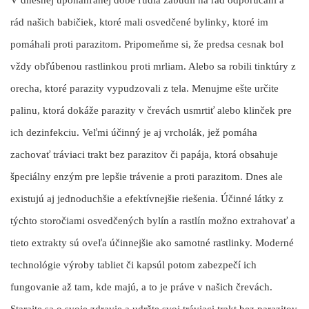
rád našich babičiek, ktoré mali
osvedčené bylinky
, ktoré im
pomáhali proti parazitom. Pripomeňme si, že predsa cesnak bol
vždy obľúbenou rastlinkou proti mrliam. Alebo sa robili tinktúry z
orecha, ktoré parazity vypudzovali z tela. Menujme ešte určite
palinu, ktorá dokáže parazity v črevách usmrtiť alebo klinček pre
ich dezinfekciu. Veľmi účinný je aj vrcholák, jež pomáha
zachovať tráviaci trakt bez parazitov či papája, ktorá obsahuje
špeciálny enzým pre lepšie trávenie a proti parazitom. Dnes ale
existujú
aj jednoduchšie a efektívnejšie riešenia.
Účinné látky z
týchto storočiami osvedčených bylín a rastlín možno extrahovať a
tieto extrakty sú oveľa účinnejšie ako samotné rastlinky. Moderné
technológie výroby tabliet či kapsúl potom zabezpečí ich
fungovanie až tam, kde majú, a to je práve v našich črevách.
Starajte sa o svoje zdravie a udržte svoj ​​tráviaci trakt bez parazitov