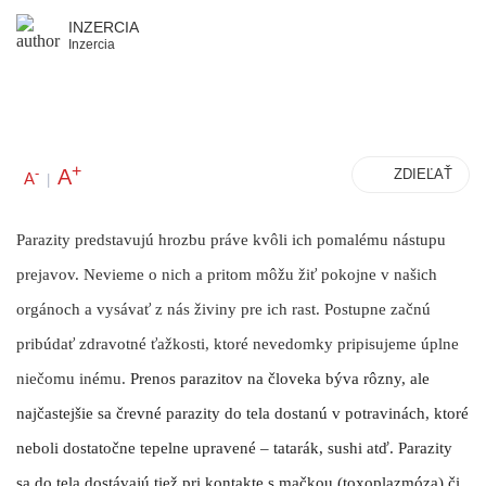
INZERCIA
Inzercia
+
A
-
ZDIEĽAŤ
A
|
Parazity predstavujú hrozbu práve kvôli ich pomalému nástupu
prejavov. Nevieme o nich a pritom môžu žiť pokojne v našich
orgánoch a vysávať z nás živiny pre ich rast. Postupne začnú
pribúdať zdravotné ťažkosti, ktoré nevedomky pripisujeme úplne
niečomu inému.
Prenos parazitov na človeka býva rôzny, ale
najčastejšie sa črevné parazity do tela dostanú v potravinách
, ktoré
neboli dostatočne tepelne upravené – tatarák, sushi atď. Parazity
sa do tela dostávajú tiež pri kontakte s mačkou (toxoplazmóza) či