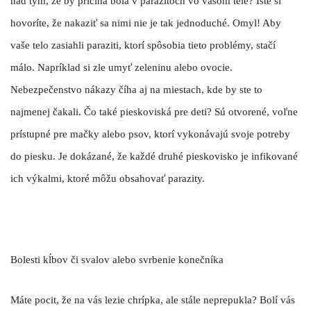
nad tým, že by príčina bola v parazitoch vo vašom tele? Iste si
hovoríte, že nakaziť sa nimi nie je tak jednoduché. Omyl! Aby
vaše telo zasiahli paraziti, ktorí spôsobia tieto problémy, stačí
málo. Napríklad si zle umyť zeleninu alebo ovocie.
Nebezpečenstvo nákazy číha aj na miestach, kde by ste to
najmenej čakali. Čo také pieskoviská pre deti? Sú otvorené, voľne
prístupné pre mačky alebo psov, ktorí vykonávajú svoje potreby
do piesku. Je dokázané,
že každé druhé pieskovisko je infikované
ich výkalmi
, ktoré môžu obsahovať parazity.
Bolesti kĺbov či svalov alebo svrbenie konečníka
Máte pocit, že na vás lezie chrípka, ale stále neprepukla? Bolí vás