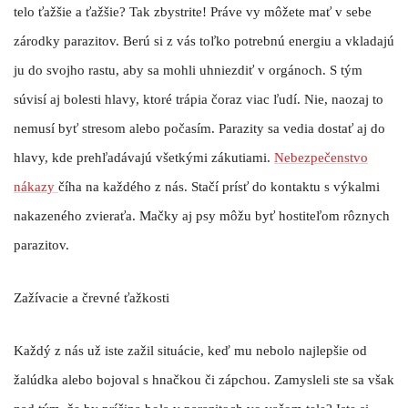
telo ťažšie a ťažšie? Tak zbystrite! Práve vy môžete mať v sebe
zárodky parazitov.
Berú si z vás toľko potrebnú energiu
a vkladajú
ju do svojho rastu, aby sa mohli uhniezdiť v orgánoch. S tým
súvisí aj bolesti hlavy, ktoré trápia čoraz viac ľudí. Nie, naozaj to
nemusí byť stresom alebo počasím. Parazity sa vedia dostať aj do
hlavy, kde prehľadávajú všetkými zákutiami.
Nebezpečenstvo
nákazy
číha na každého z nás. Stačí prísť do kontaktu s výkalmi
nakazeného zvieraťa. Mačky aj psy môžu byť hostiteľom rôznych
parazitov.
Zažívacie a črevné ťažkosti
Každý z nás už iste zažil situácie, keď mu nebolo najlepšie od
žalúdka alebo bojoval s hnačkou či zápchou. Zamysleli ste sa však