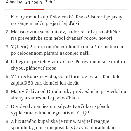
4 hodiny
7 dní
24 hodín
Kto by mohol kúpiť slovenské Tesco? Favorit je jasný,
1
no záujem môžu prejaviť aj ďalší
Mal rakovinu semenníkov, nádor rástol aj na obličke.
2
Na preventívke som nebol dvanásť rokov, hovorí
Výherný žreb za milión eur hodila do koša, smetiari ho
3
po celodennom pátraní nakoniec našli
Pellegrini pre televíziu v Číne: Po revolúcii sme urobili
4
chybu, plánovať treba
V Turecku už nevedia, čo od turistov pýtať. Tam, kde
5
zaplatíš 53 eur, domáci len deväť
Matovič dáva od Drdula ruky preč. Sám ho priviedol do
6
strany a zamestnal aj po voľbách
Dividendy namiesto mzdy. Je Korčokov spôsob
7
vyplácania odmien legislatívne čistý?
Z luxusného kúpaliska je ruina. Majiteľ reaguje
8
sporadicky, obec mu posiela výzvy na úhradu daní