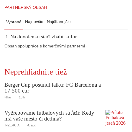
PARTNERSKÝ OBSAH
Najnovšie
Najčítanejšie
Vybrané
Na dovolenku stačí zbaliť kufor
Obsah spolupráce s komerčnými partnermi ›
Neprehliadnite tiež
Berger Cup posunul latku: FC Barcelona a
17 500 eur
Niké
13 h
Vyžrebovanie futbalových súťaží: Kedy
hrá vaše mesto či dedina?
INZERCIA
4. aug