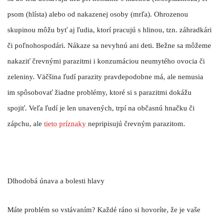
psom (hlísta) alebo od nakazenej osoby (mrľa). Ohrozenou
skupinou môžu byť aj ľudia, ktorí pracujú s hlinou, tzn. záhradkári
či poľnohospodári.
Nákaze sa nevyhnú ani deti
. Bežne sa môžeme
nakaziť črevnými parazitmi i konzumáciou neumytého ovocia či
zeleniny.
Väčšina ľudí parazity pravdepodobne má
, ale nemusia
im spôsobovať žiadne problémy, ktoré si s parazitmi dokážu
spojiť. Veľa ľudí je len unavených, trpí na občasnú hnačku či
zápchu, ale
tieto príznaky
nepripisujú črevným parazitom.
Dlhodobá únava a bolesti hlavy
Máte problém so vstávaním? Každé ráno si hovoríte, že je vaše