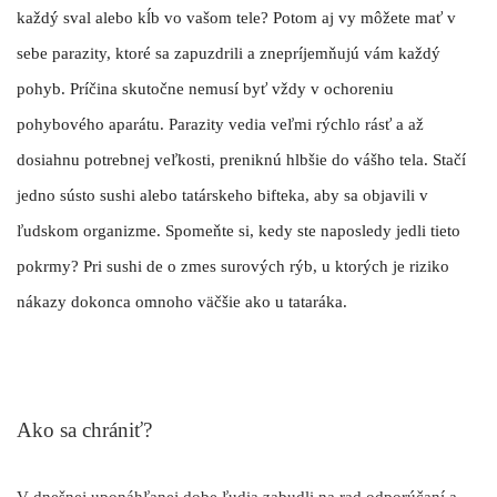
každý sval alebo kĺb vo vašom tele? Potom aj vy môžete mať v
sebe parazity, ktoré sa zapuzdrili a znepríjemňujú vám každý
pohyb. Príčina skutočne nemusí byť vždy v ochoreniu
pohybového aparátu.
Parazity vedia veľmi rýchlo rásť
a až
dosiahnu potrebnej veľkosti, preniknú hlbšie do vášho tela. Stačí
jedno sústo sushi alebo tatárskeho bifteka, aby sa objavili v
ľudskom organizme. Spomeňte si, kedy ste naposledy jedli tieto
pokrmy? Pri sushi de o zmes surových rýb, u ktorých je riziko
nákazy dokonca omnoho väčšie ako u tataráka.
Ako sa chrániť?
V dnešnej uponáhľanej dobe ľudia zabudli na rad odporúčaní a