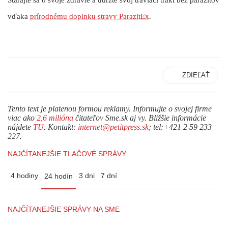
vďaka
prírodnému doplnku stravy ParazitEx
.
ZDIEĽAŤ
Tento text je platenou formou reklamy. Informujte o svojej firme
viac ako
2,6 milióna
čitateľov Sme.sk aj vy. Bližšie informácie
nájdete
TU
. Kontakt:
internet@petitpress.sk
; tel:+421 2 59 233
227.
NAJČÍTANEJŠIE TLAČOVÉ SPRÁVY
4 hodiny
3 dni
7 dní
24 hodín
NAJČÍTANEJŠIE SPRÁVY NA SME