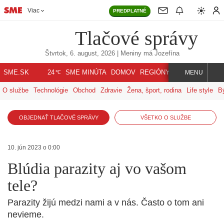
Viac
PREDPLATNÉ
Tlačové správy
Štvrtok, 6. august, 2026
| Meniny má
Jozefína
℃
SME.SK
SME MINÚTA
DOMOV
REGIÓNY
INDEX
SVET
24
MENU
O službe
Technológie
Obchod
Zdravie
Žena, šport, rodina
Life style
B
OBJEDNAŤ TLAČOVÉ SPRÁVY
VŠETKO O SLUŽBE
10. jún 2023 o 0:00
Blúdia parazity aj vo vašom
tele?
Parazity žijú medzi nami a v nás. Často o tom ani
nevieme.