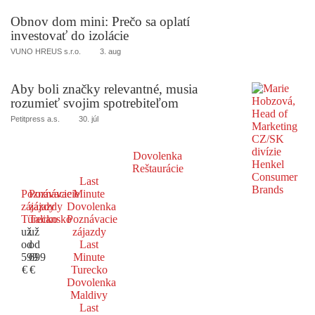
Obnov dom mini: Prečo sa oplatí
investovať do izolácie
VUNO HREUS s.r.o.
3. aug
Aby boli značky relevantné, musia
rozumieť svojim spotrebiteľom
Petitpress a.s.
30. júl
Dovolenka
Reštaurácie
Last
Poznávacie
Poznávacie
Minute
zájazdy
zájazdy
Dovolenka
Turecko
Taliansko
Poznávacie
už
už
zájazdy
od
od
Last
599
699
Minute
€
€
Turecko
Dovolenka
Maldivy
Last