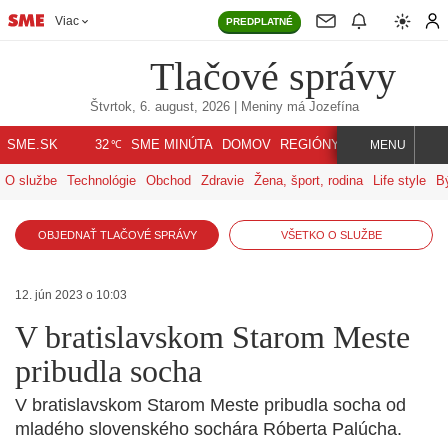
Viac
PREDPLATNÉ
Tlačové správy
Štvrtok, 6. august, 2026
| Meniny má
Jozefína
℃
SME.SK
SME MINÚTA
DOMOV
REGIÓNY
INDEX
SVET
32
MENU
O službe
Technológie
Obchod
Zdravie
Žena, šport, rodina
Life style
B
OBJEDNAŤ TLAČOVÉ SPRÁVY
VŠETKO O SLUŽBE
12. jún 2023 o 10:03
V bratislavskom Starom Meste
pribudla socha
V bratislavskom Starom Meste pribudla socha od
mladého slovenského sochára Róberta Palúcha.