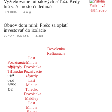
Vyžrebovanie futbalových súťaží: Kedy
hrá vaše mesto či dedina?
INZERCIA
4. aug
Obnov dom mini: Prečo sa oplatí
investovať do izolácie
VUNO HREUS s.r.o.
3. aug
Dovolenka
Reštaurácie
Last
Poznávacie
Poznávacie
Minute
zájazdy
zájazdy
Dovolenka
Taliansko
Turecko
Poznávacie
už
už
zájazdy
od
od
Last
699
599
Minute
€
€
Turecko
Dovolenka
Maldivy
Last
Minute
Egypt