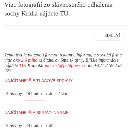
Viac fotografií zo slávnostného odhalenia
sochy Krídla nájdete TU.
ZDIEĽAŤ
Tento text je platenou formou reklamy. Informujte o svojej firme
viac ako
2,6 milióna
čitateľov Sme.sk aj vy. Bližšie informácie
nájdete
TU
. Kontakt:
internet@petitpress.sk
; tel:+421 2 59 233
227.
NAJČÍTANEJŠIE TLAČOVÉ SPRÁVY
4 hodiny
3 dni
7 dní
24 hodín
NAJČÍTANEJŠIE SPRÁVY NA SME
4 hodiny
7 dní
24 hodín