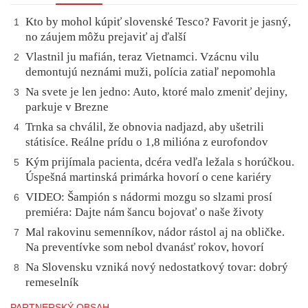
Kto by mohol kúpiť slovenské Tesco? Favorit je jasný,
1
no záujem môžu prejaviť aj ďalší
Vlastnil ju mafián, teraz Vietnamci. Vzácnu vilu
2
demontujú neznámi muži, polícia zatiaľ nepomohla
Na svete je len jedno: Auto, ktoré malo zmeniť dejiny,
3
parkuje v Brezne
Trnka sa chválil, že obnovia nadjazd, aby ušetrili
4
státisíce. Reálne prídu o 1,8 milióna z eurofondov
Kým prijímala pacienta, dcéra vedľa ležala s horúčkou.
5
Úspešná martinská primárka hovorí o cene kariéry
VIDEO: Šampión s nádormi mozgu so slzami prosí
6
premiéra: Dajte nám šancu bojovať o naše životy
Mal rakovinu semenníkov, nádor rástol aj na obličke.
7
Na preventívke som nebol dvanásť rokov, hovorí
Na Slovensku vzniká nový nedostatkový tovar: dobrý
8
remeselník
PARTNERSKÝ OBSAH