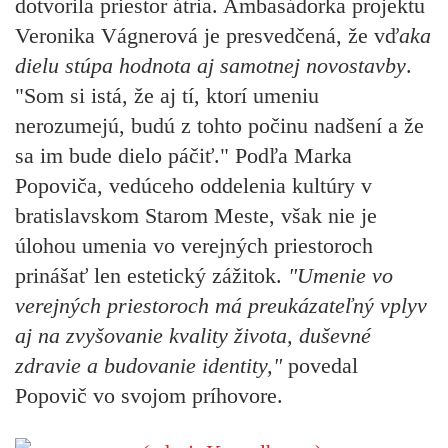
dotvorila priestor átria. Ambasádorka projektu
Veronika Vágnerová je presvedčená, že vď
aka
dielu stúpa hodnota aj samotnej novostavby
.
"Som si istá, že aj tí, ktorí umeniu
nerozumejú, budú z tohto počinu nadšení a že
sa im bude dielo páčiť." Podľa Marka
Popoviča, vedúceho oddelenia kultúry v
bratislavskom Starom Meste, však nie je
úlohou umenia vo verejných priestoroch
prinášať len estetický zážitok.
"Umenie vo
verejných priestoroch má preukázateľný vplyv
aj na zvyšovanie kvality života, duševné
zdravie a budovanie identity,"
povedal
Popovič vo svojom príhovore.