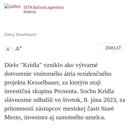
SITA tlačová agentúra
Inzercia
(Zdroj: Kesselbauer)
+
A
-
ZDIEĽAŤ
A
|
Dielo "Krídla" vzniklo ako výtvarné
dotvorenie vnútorného átria rezidenčného
projektu Kesselbauer, za ktorým stojí
investičná skupina Proxenta. Sochu Krídla
slávnostne odhalili vo štvrtok, 8. júna 2023, za
prítomnosti zástupcov mestskej časti Staré
Mesto, investora aj samotného umelca.