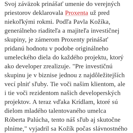
Svoj záväzok prinášať umenie do verejných
priestorov deklarovala
Proxenta
už pred
niekoľkými rokmi. Podľa Pavla Kožíka,
generálneho riaditeľa a majiteľa investičnej
skupiny, je zámerom Proxenty prinášať
pridanú hodnotu v podobe originálneho
umeleckého diela do každého projektu, ktorý
ako developer zrealizuje. "Pre investičnú
skupinu je v biznise jednou z najdôležitejších
vecí plniť sľuby. Tie voči našim klientom, ale
i tie voči rezidentom našich developerských
projektov. A teraz vďaka Krídlam, ktoré sú
dielom mladého talentovaného umelca
Róberta Palúcha, tento náš sľub aj skutočne
plníme," vyjadril sa Kožík počas slávnostného