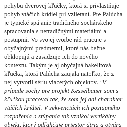
pohybu dverovej kľučky, ktorá si privlastňuje
pohyb vtáčích krídiel pri vzlietaní. Pre Palúcha
je typické spájanie tradičného sochárskeho
spracovania s netradičnými materiálmi a
postupmi. Vo svojej tvorbe rád pracuje s
obyčajnými predmetmi, ktoré nás bežne
obklopujú a zasadzuje ich do nového
kontextu. Takým je aj obyčajná bakelitová
kľučka, ktorá Palúcha zaujala natoľko, že z
nej vytvoril sériu viacerých objektov.
"V
prípade sochy pre projekt Kesselbauer som s
kľučkou pracoval tak, že som jej dal charakter
vtáčích krídiel. V sekvenciách ich postupného
rozpaženia a stúpania tak vznikol vertikálny
objekt, ktorý odľahčuje priestor átria a otvára