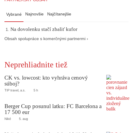
Najnovšie
Najčítanejšie
Vybrané
Na dovolenku stačí zbaliť kufor
Obsah spolupráce s komerčnými partnermi ›
Neprehliadnite tiež
CK vs. lowcost: kto vyhráva cenový
súboj?
TIP travel, a.s.
5 h
Berger Cup posunul latku: FC Barcelona a
17 500 eur
Niké
5. aug