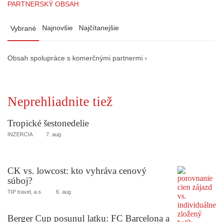
PARTNERSKÝ OBSAH
Najnovšie
Najčítanejšie
Vybrané
Obsah spolupráce s komerčnými partnermi ›
Neprehliadnite tiež
Tropické šestonedelie
INZERCIA
7. aug
CK vs. lowcost: kto vyhráva cenový
súboj?
TIP travel, a.s.
6. aug
Berger Cup posunul latku: FC Barcelona a