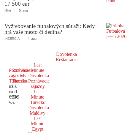
17 500 eur
Niké
5. aug
Vyžrebovanie futbalových súťaží: Kedy
hrá vaše mesto či dedina?
INZERCIA
4. aug
Dovolenka
Reštaurácie
Last
Poznávacie
Poznávacie
Minute
zájazdy
zájazdy
Dovolenka
Taliansko
Turecko
Poznávacie
už
už
zájazdy
od
od
Last
699
599
Minute
€
€
Turecko
Dovolenka
Maldivy
Last
Minute
Egypt