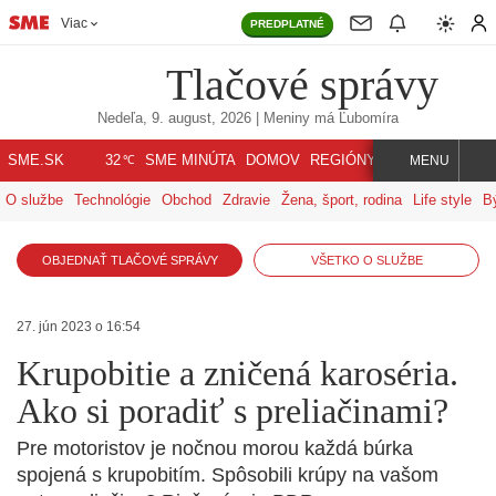
Viac
PREDPLATNÉ
Tlačové správy
Nedeľa, 9. august, 2026
| Meniny má
Ľubomíra
℃
SME.SK
SME MINÚTA
DOMOV
REGIÓNY
INDEX
SVET
32
MENU
O službe
Technológie
Obchod
Zdravie
Žena, šport, rodina
Life style
B
OBJEDNAŤ TLAČOVÉ SPRÁVY
VŠETKO O SLUŽBE
27. jún 2023 o 16:54
Krupobitie a zničená karoséria.
Ako si poradiť s preliačinami?
Pre motoristov je nočnou morou každá búrka
spojená s krupobitím. Spôsobili krúpy na vašom