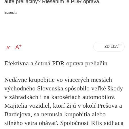
aute preliačiny? Riešením je PDR oprava.
Inzercia
+
A
-
ZDIEĽAŤ
A
|
Efektívna a šetrná PDR oprava preliačin
Nedávne krupobitie vo viacerých mestách
východného Slovenska spôsobilo veľké škody
v záhradkách i na karosériách automobilov.
Majitelia vozidiel, ktorí žijú v okolí Prešova a
Bardejova, sa nemusia krupobitia alebo
silného vetra obávať. Spoločnosť Rfix sídliaca