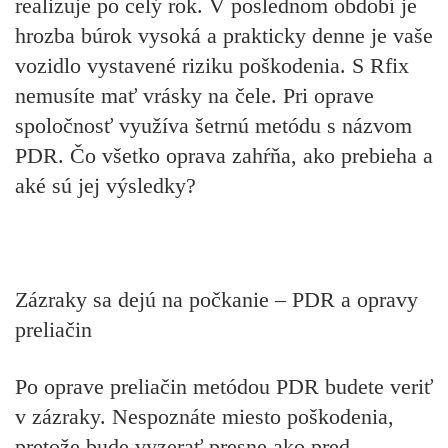
realizuje po celý rok. V poslednom období je
hrozba búrok vysoká a prakticky denne je vaše
vozidlo vystavené riziku poškodenia. S Rfix
nemusíte mať vrásky na čele. Pri oprave
spoločnosť využíva šetrnú metódu s názvom
PDR. Čo všetko oprava zahŕňa, ako prebieha a
aké sú jej výsledky?
Zázraky sa dejú na počkanie – PDR a opravy
preliačin
Po oprave preliačin metódou PDR budete veriť
v zázraky. Nespoznáte miesto poškodenia,
pretože bude vyzerať presne ako pred