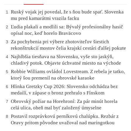
Ruský vojak jej povedal, že s ňou bude spať. Slovenka
1
mu pred kamarátmi vrazila facku
Ľudia plakali a modlili sa: Bývalý profesionálny hasič
2
opísal noc, keď horelo Braväcovo
Za pochybenia pri výbere zhotoviteľov šiestich
3
rekonštrukcií mostov čelia krajskí cestári ďalšej pokute
Najhlbšia tiesňava na Slovensku, vyše sto jaskýň,
4
chladivý potok. Objavte úchvatné miesto na východe
Robbie Williams ovládol Lovestream. Z rebela je tatko,
5
ktorý šou premenil na obrovské karaoke
Hlinka Gretzky Cup 2026: Slovensko odchádza bez
6
medailí, v zápase o bronz prehralo s Fínskom
Obrovský požiar na Horehroní: Za pár minút horela
7
celá ulica, oheň mal byť založený úmyselne
Postavil rozprávkovú perníkovú chalúpku. Rezbár z
8
Oravy pritom pôvodne uvažoval nad maringotkou