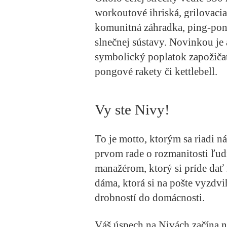
workoutové ihriská, grilovacia
komunitná záhradka, ping-pong
slnečnej sústavy. Novinkou je 
symbolický poplatok zapožičať
pongové rakety či kettlebell.
Vy ste Nivy!
To je motto, ktorým sa riadi 
prvom rade o rozmanitosti ľudí,
manažérom, ktorý si príde dať 
dáma, ktorá si na pošte vyzd
drobností do domácnosti.
Váš úspech na Nivách začína 