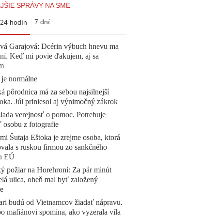
JŠIE SPRÁVY NA SME
7 dní
24 hodín
ová Garajová: Dcérin výbuch hnevu ma
ní. Keď mi povie ďakujem, aj sa
ím
 je normálne
á pôrodnica má za sebou najsilnejší
oka. Júl priniesol aj výnimočný zákrok
žiada verejnosť o pomoc. Potrebuje
ť osobu z fotografie
mi Šutaja Eštoka je zrejme osoba, ktorá
vala s ruskou firmou zo sankčného
u EÚ
ý požiar na Horehroní: Za pár minút
elá ulica, oheň mal byť založený
e
ari budú od Vietnamcov žiadať nápravu.
o mafiánovi spomína, ako vyzerala vila