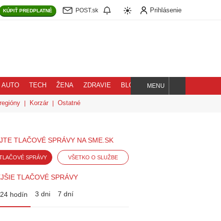
Prihlásenie
POST.sk
KÚPIŤ
PREDPLATNÉ
AUTO
TECH
ŽENA
ZDRAVIE
BLOG
MENU
Hľadaj
regióny
Korzár
Ostatné
JTE TLAČOVÉ SPRÁVY NA SME.SK
TLAČOVÉ SPRÁVY
VŠETKO O SLUŽBE
JŠIE TLAČOVÉ SPRÁVY
3 dni
7 dní
24 hodín