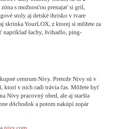
 zóna s možnosťou prenajať si gril,
ové stoly aj detské ihrisko v tvare
aj skrinka YourLOX, z ktorej si môžete za
 napríklad šachy, švihadlo, ping-
nákupné centrum Nivy. Pretože Nivy sú v
 ktorí v nich radi trávia čas. Môžete byť
na Nivy pracovný obed, ale aj staršia
vihne dôchodok a potom nakúpi zopár
na
nivy.com
.