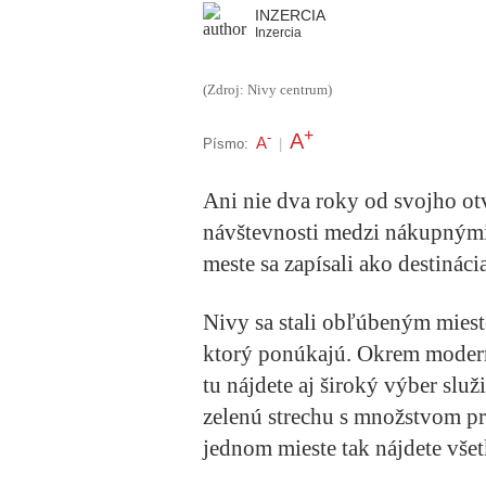
INZERCIA
Inzercia
(Zdroj: Nivy centrum)
+
A
-
A
Písmo:
|
Ani nie dva roky od svojho ot
návštevnosti medzi nákupnými
meste sa zapísali ako destinác
Nivy sa stali obľúbeným mies
ktorý ponúkajú. Okrem modern
tu nájdete aj široký výber slu
zelenú strechu s množstvom prí
jednom mieste tak nájdete všet