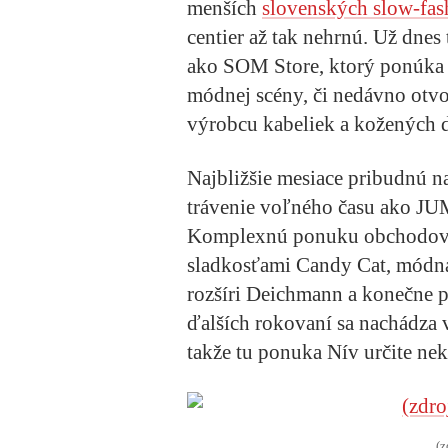
menších
slovenských slow-fas
centier až tak nehrnú. Už dnes
ako SOM Store, ktorý ponúka t
módnej scény, či nedávno otv
výrobcu kabeliek a kožených 
Najbližšie mesiace pribudnú n
trávenie voľného času ako JU
Komplexnú ponuku obchodov d
sladkosťami Candy Cat, módna
rozšíri Deichmann a konečne 
ďalších rokovaní sa nachádza 
takže tu ponuka Nív určite nek
(z