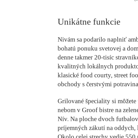
Unikátne funkcie
Nivám sa podarilo naplniť amb
bohatú ponuku svetovej a dom
denne takmer 20-tisíc stravník
kvalitných lokálnych produkt
klasické food courty, street fo
obchody s čerstvými potravin
Grilované špeciality si môžet
nebom v Groof bistre na zelen
Nív. Na ploche dvoch futbalov
príjemných zákutí na oddych, 
Okolo celej strechy vedie 550