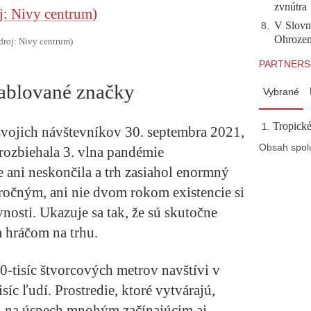
zvnútra
V Slovn
8
.
Ohrozeni
droj: Nivy centrum)
PARTNERS
etablované značky
Vybrané
Tropické
 svojich návštevníkov 30. septembra 2021,
Obsah spol
 rozbiehala 3. vlna pandémie
 ani neskončila a trh zasiahol enormný
náročným, ani nie dvom rokom existencie si
nosti. Ukazuje sa tak, že sú skutočne
hráčom na trhu.
0-tisíc štvorcových metrov navštívi v
síc ľudí. Prostredie, ktoré vytvárajú,
ál na úspech mnohým začínajúcim aj