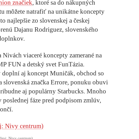
hion značiek
, ktoré sa do nákupných
 tu môžete natrafiť na unikátne koncepty
o najlepšie zo slovenskej a českej
orenú Dajanu Rodriguez, slovenského
doplnkov.
a Nivách viaceré koncepty zamerané na
MP FUN a detský svet FunTázia.
oplní aj koncept Muničák, obchod so
 slovenská značka Errore, ponuku obuvi
pribudne aj populárny Starbucks. Mnoho
v poslednej fáze pred podpisom zmlúv,
ončí.
droj: Nivy centrum)