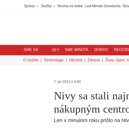
Správy
Služby
Noviny na webe
Last Minute Dovolenka
Slov
SME.SK
SME MINÚTA
DOMOV
REGIÓN
℃
29
O službe
Technológie
Obchod
Zdravie
Žena, šport, r
7. júl 2023 o 0:00
Nivy sa stali na
nákupným centr
Len v minulom roku prišlo na Niv