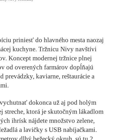
íciu priniesť do hlavného mesta naozaj
ácej kuchyne. Tržnicu Nivy navštívi
ov. Koncept modernej tržnice plnej
ov od overených farmárov dopĺňajú
od prevádzky, kaviarne, reštaurácie a
ami.
e vychutnať dokonca už aj pod holým
ej streche, ktorá je skutočným lákadlom
ých ihrísk nájdete množstvo zelene,
ležadlá a lavičky s USB nabíjačkami.
 metrov dlhý bežecký okruh, sú tu 2