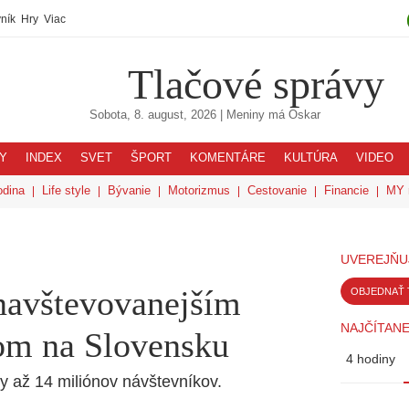
ník
Hry
Viac
Tlačové správy
Sobota, 8. august, 2026
| Meniny má
Oskar
Y
INDEX
SVET
ŠPORT
KOMENTÁRE
KULTÚRA
VIDEO
odina
Life style
Bývanie
Motorizmus
Cestovanie
Financie
MY 
UVEREJŇU
jnavštevovanejším
OBJEDNAŤ 
NAJČÍTANE
om na Slovensku
4 hodiny
y až 14 miliónov návštevníkov.