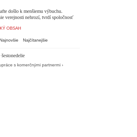
afte došlo k menšiemu výbuchu.
e verejnosti nehrozí, tvrdí spoločnosť
KÝ OBSAH
Najnovšie
Najčítanejšie
 šestonedelie
upráce s komerčnými partnermi ›