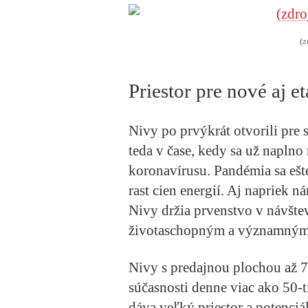
(z
Priestor pre nové aj 
Nivy po prvýkrát otvorili pre
teda v čase, kedy sa už naplno
koronavírusu. Pandémia sa ešte
rast cien energií. Aj napriek 
Nivy držia prvenstvo v návštev
životaschopným a významným 
Nivy s predajnou plochou až 7
súčasnosti denne viac ako 50-ti
dáva veľký priestor a potenci