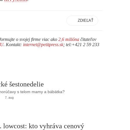
ZDIEĽAŤ
formujte o svojej firme viac ako
2,6 milióna
čitateľov
TU
. Kontakt:
internet@petitpress.sk
; tel:+421 2 59 233
ké šestonedelie
 horúčavy s telom mamy a bábätka?
7. aug
. lowcost: kto vyhráva cenový