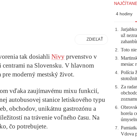
NAJČÍTANE
4 hodiny
Jarjabk
1
.
už nezra
ZDIEĽAŤ
zahanb
Toto nie
2
.
vorenia tak dosiahli
Nivy
prvenstvo v
Martinsk
3
.
mesiac r
 centrami na Slovensku. V hlavnom
Polícia 
4
.
ia pre moderný mestský život.
stotožni
Za radar
5
.
tom vďaka zaujímavému mixu funkcií,
obchodo
ej autobusovej stanice letiskového typu
zoznam
Obrovsk
žieb, obchodov, unikátnu gastrozónu a
6
.
horela c
ležitostí na trávenie voľného času. Na
úmyseln
ko, čo potrebujete.
Pamiatk
7
.
Vdova p