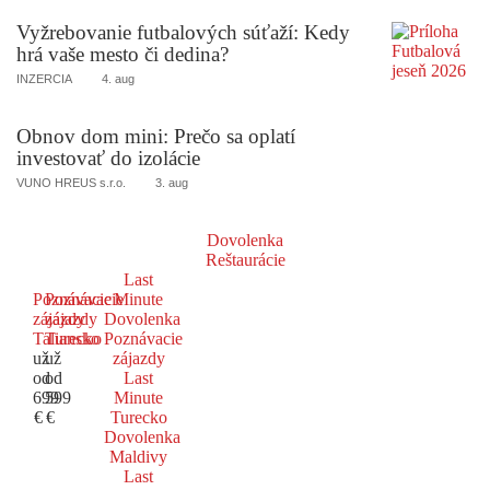
Vyžrebovanie futbalových súťaží: Kedy
hrá vaše mesto či dedina?
INZERCIA
4. aug
Obnov dom mini: Prečo sa oplatí
investovať do izolácie
VUNO HREUS s.r.o.
3. aug
Dovolenka
Reštaurácie
Last
Poznávacie
Poznávacie
Minute
zájazdy
zájazdy
Dovolenka
Taliansko
Turecko
Poznávacie
už
už
zájazdy
od
od
Last
699
599
Minute
€
€
Turecko
Dovolenka
Maldivy
Last