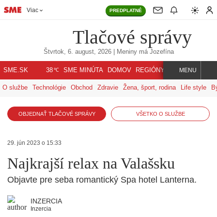
Viac
PREDPLATNÉ
Tlačové správy
Štvrtok, 6. august, 2026
| Meniny má
Jozefína
℃
SME.SK
SME MINÚTA
DOMOV
REGIÓNY
INDEX
SVET
38
MENU
O službe
Technológie
Obchod
Zdravie
Žena, šport, rodina
Life style
B
OBJEDNAŤ TLAČOVÉ SPRÁVY
VŠETKO O SLUŽBE
29. jún 2023 o 15:33
Najkrajší relax na Valašsku
Objavte pre seba romantický Spa hotel Lanterna.
INZERCIA
Inzercia