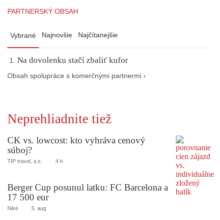
PARTNERSKÝ OBSAH
Najnovšie
Najčítanejšie
Vybrané
Na dovolenku stačí zbaliť kufor
Obsah spolupráce s komerčnými partnermi ›
Neprehliadnite tiež
CK vs. lowcost: kto vyhráva cenový
súboj?
TIP travel, a.s.
4 h
Berger Cup posunul latku: FC Barcelona a
17 500 eur
Niké
5. aug