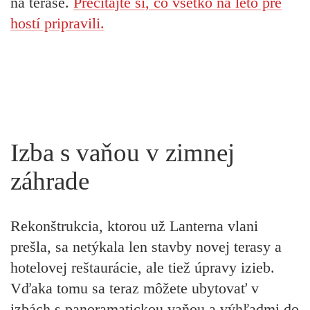
na terase.
Prečítajte si, čo všetko na leto pre
hostí pripravili.
Izba s vaňou v zimnej
záhrade
Rekonštrukcia, ktorou už Lanterna vlani
prešla, sa netýkala len stavby novej terasy a
hotelovej reštaurácie, ale tiež úpravy izieb.
Vďaka tomu sa teraz môžete ubytovať v
izbách s panoramatickou vaňou a výhľadmi do