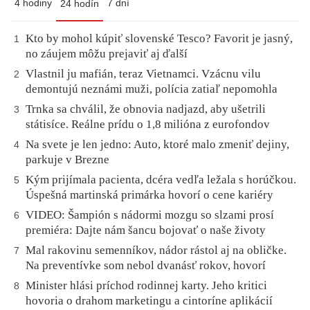
4 hodiny
7 dní
24 hodín
Kto by mohol kúpiť slovenské Tesco? Favorit je jasný,
1
no záujem môžu prejaviť aj ďalší
Vlastnil ju mafián, teraz Vietnamci. Vzácnu vilu
2
demontujú neznámi muži, polícia zatiaľ nepomohla
Trnka sa chválil, že obnovia nadjazd, aby ušetrili
3
státisíce. Reálne prídu o 1,8 milióna z eurofondov
Na svete je len jedno: Auto, ktoré malo zmeniť dejiny,
4
parkuje v Brezne
Kým prijímala pacienta, dcéra vedľa ležala s horúčkou.
5
Úspešná martinská primárka hovorí o cene kariéry
VIDEO: Šampión s nádormi mozgu so slzami prosí
6
premiéra: Dajte nám šancu bojovať o naše životy
Mal rakovinu semenníkov, nádor rástol aj na obličke.
7
Na preventívke som nebol dvanásť rokov, hovorí
Minister hlási príchod rodinnej karty. Jeho kritici
8
hovoria o drahom marketingu a cintoríne aplikácií