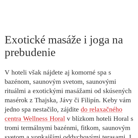
Exotické masáže i joga na
prebudenie
V hoteli však nájdete aj komorné spa s
bazénom, saunovým svetom, saunovými
rituálmi a exotickými masážami od skúsených
masérok z Thajska, Jávy či Filipín. Keby vám
jedno spa nestačilo, zájdite
do relaxačného
centra Wellness Horal
v blízkom hoteli Horal s
tromi termálnymi bazénmi, fitkom, saunovým
svetom a vonkajšími oddychovými terasami. I