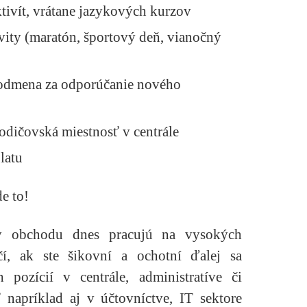
ktivít, vrátane jazykových kurzov
vity (maratón, športový deň, vianočný
 odmena za odporúčanie nového
rodičovská miestnosť v centrále
latu
e to!
y obchodu dnes pracujú na vysokých
í, ak ste šikovní a ochotní ďalej sa
 pozícií v centrále, administratíve či
 napríklad aj v účtovníctve, IT sektore