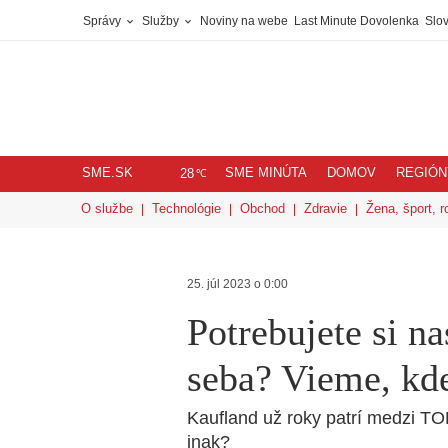
Správy
Služby
Noviny na webe
Last Minute Dovolenka
Slov
SME.SK
SME MINÚTA
DOMOV
REGIÓN
℃
28
O službe
Technológie
Obchod
Zdravie
Žena, šport, r
25. júl 2023 o 0:00
Potrebujete si n
seba? Vieme, kde
Kaufland už roky patrí medzi T
inak?