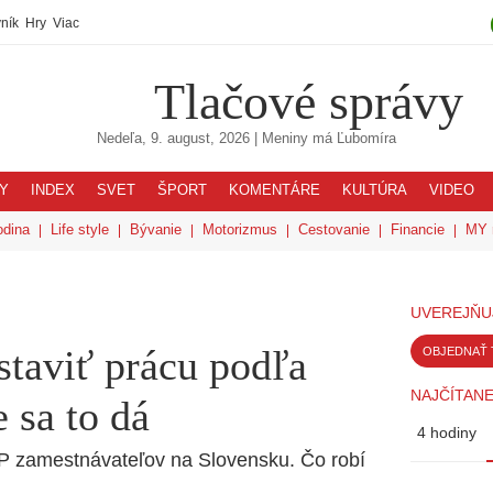
ník
Hry
Viac
Tlačové správy
Nedeľa, 9. august, 2026
| Meniny má
Ľubomíra
Y
INDEX
SVET
ŠPORT
KOMENTÁRE
KULTÚRA
VIDEO
odina
Life style
Bývanie
Motorizmus
Cestovanie
Financie
MY 
UVEREJŇU
astaviť prácu podľa
OBJEDNAŤ 
NAJČÍTANE
 sa to dá
4 hodiny
OP zamestnávateľov na Slovensku. Čo robí