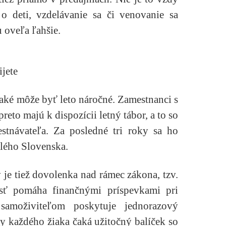
 o deti, vzdelávanie sa či venovanie sa
 oveľa ľahšie.
ijete
 aké môže byť leto náročné. Zamestnanci s
to majú k dispozícii letný tábor, a to so
tnávateľa. Za posledné tri roky sa ho
elého Slovenska.
je tiež dovolenka nad rámec zákona, tzv.
osť pomáha finančnými príspevkami pri
 samoživiteľom poskytuje jednorazový
ly každého žiaka čaká užitočný balíček so