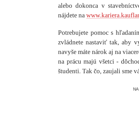
alebo dokonca v stavebníctv
nájdete na
www.kariera.kaufla
Potrebujete pomoc s hľadan
zvládnete nastaviť tak, aby 
navyše máte nárok aj na viace
na prácu majú všetci - dôcho
študenti. Tak čo, zaujali sme v
NA