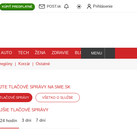
Prihlásenie
POST.sk
KÚPIŤ
PREDPLATNÉ
AUTO
TECH
ŽENA
ZDRAVIE
BLOG
MENU
Hľadaj
regióny
Korzár
Ostatné
JTE TLAČOVÉ SPRÁVY NA SME.SK
TLAČOVÉ SPRÁVY
VŠETKO O SLUŽBE
JŠIE TLAČOVÉ SPRÁVY
3 dni
7 dní
24 hodín