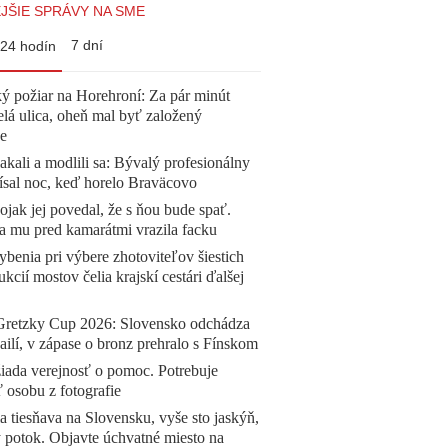
JŠIE SPRÁVY NA SME
7 dní
24 hodín
ý požiar na Horehroní: Za pár minút
elá ulica, oheň mal byť založený
e
akali a modlili sa: Bývalý profesionálny
ísal noc, keď horelo Braväcovo
jak jej povedal, že s ňou bude spať.
a mu pred kamarátmi vrazila facku
benia pri výbere zhotoviteľov šiestich
ukcií mostov čelia krajskí cestári ďalšej
Gretzky Cup 2026: Slovensko odchádza
ilí, v zápase o bronz prehralo s Fínskom
žiada verejnosť o pomoc. Potrebuje
ť osobu z fotografie
a tiesňava na Slovensku, vyše sto jaskýň,
 potok. Objavte úchvatné miesto na