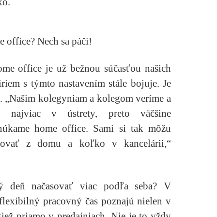
ko.
 office? Nech sa páči!
me office je už bežnou súčasťou našich
riem s týmto nastavením stále bojuje. Je
re. „Našim kolegyniam a kolegom veríme a
najviac v ústrety, preto väčšine
onúkame home office. Sami si tak môžu
covať z domu a koľko v kancelárii,“
vný deň načasovať viac podľa seba? V
flexibilný pracovný čas poznajú nielen v
 tiež priamo v predajniach. Nie je to vždy