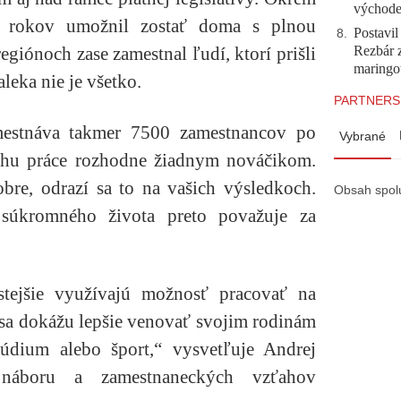
východ
 rokov umožnil zostať doma s plnou
Postavi
8
.
Rezbár 
giónoch zase zamestnal ľudí, ktorí prišli
maringo
leka nie je všetko.
PARTNERS
mestnáva takmer 7500 zamestnancov po
Vybrané
trhu práce rozhodne žiadnym nováčikom.
dobre, odrazí sa to na vašich výsledkoch.
Obsah spol
 súkromného života preto považuje za
astejšie využívajú možnosť pracovať na
sa dokážu lepšie venovať svojim rodinám
túdium alebo šport,“ vysvetľuje Andrej
 náboru a zamestnaneckých vzťahov