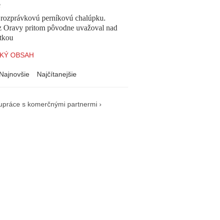
e
l rozprávkovú perníkovú chalúpku.
z Oravy pritom pôvodne uvažoval nad
tkou
KÝ OBSAH
Najnovšie
Najčítanejšie
upráce s komerčnými partnermi ›