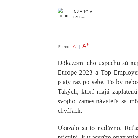
INZERCIA
Inzercia
+
A
-
A
Písmo:
|
Dôkazom jeho úspechu sú nap
Europe 2023 a Top Employer 
piaty raz po sebe. To by neb
Takých, ktorí majú zaplaten
svojho zamestnávateľa sa mô
chvíľach.
Ukázalo sa to nedávno. Reťaz
pristúpil k viacerým opatrenia