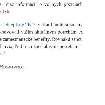
e. Viac informácií o voľných pozíciách
nd.sk
.
ím
letnej brigády
? V Kauflande si smeny
vyhovovali vašim aktuálnym potrebám. A
ré zamestnanecké benefity. Rovnakú šancu
dcovia, ľudia so špeciálnymi potrebami i
ás?
ČÍTAVAM VIDEO...