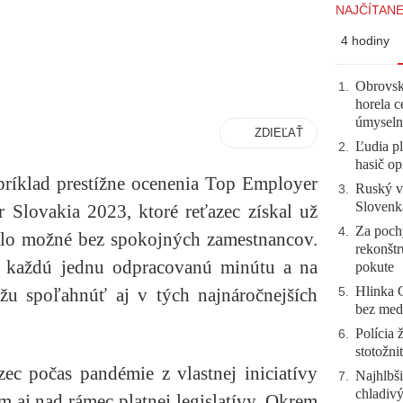
NAJČÍTANE
4 hodiny
Obrovsk
1
.
horela c
úmyseln
ZDIEĽAŤ
Ľudia pl
2
.
hasič op
ríklad prestížne ocenenia Top Employer
Ruský vo
3
.
Slovenk
Slovakia 2023, ktoré reťazec získal už
Za pochy
4
.
olo možné bez spokojných zamestnancov.
rekonštr
ú každú jednu odpracovanú minútu a na
pokute
Hlinka 
žu spoľahnúť aj v tých najnáročnejších
5
.
bez meda
Polícia 
6
.
stotožni
ec počas pandémie z vlastnej iniciatívy
Najhlbši
7
.
chladivý
m aj nad rámec platnej legislatívy. Okrem