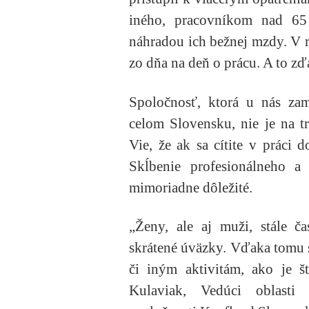
iného, pracovníkom nad 65
náhradou ich bežnej mzdy. V re
zo dňa na deň o prácu. A to zďa
Spoločnosť, ktorá u nás za
celom Slovensku, nie je na 
Vie, že ak sa cítite v práci 
Skĺbenie profesionálneho a
mimoriadne dôležité.
„Ženy, ale aj muži, stále č
skrátené úväzky. Vďaka tomu 
či iným aktivitám, ako je š
Kulaviak, Vedúci oblasti