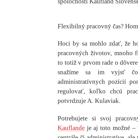
spoločnosti Kaufland Slovens
Flexibilný pracovný čas? Home
Hoci by sa mohlo zdať, že ho
pracovných životov, mnoho fi
to totiž v prvom rade o dôve
snažíme sa im vyjsť čo 
administratívnych pozícií p
regulovať, koľko chcú pra
potvrdzuje A. Kulaviak.
Potrebujete si svoj praco
Kauflande
je aj toto možné – 
centrále či administratíve, ale