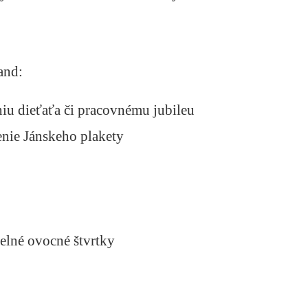
and:
iu dieťaťa či pracovnému jubileu
enie Jánskeho plakety
elné ovocné štvrtky