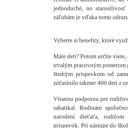
jednoduché, no starostlivosť
záľubám je vďaka tomu odrazu
Vyberte si benefity, ktoré využ
Máte deti? Potom určite viete,
trvalým pracovným pomerom pre
štedrým príspevkom od zames
zúčastnilo takmer 400 detí z c
Vítanou podporou pre rodičov 
sabatikal. Rodinám spoločn
narodení dieťaťa, rodičom
príspevok. Pri nástupe do ško