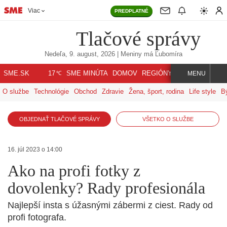
Viac
PREDPLATNÉ
Tlačové správy
Nedeľa, 9. august, 2026
| Meniny má
Ľubomíra
℃
SME.SK
SME MINÚTA
DOMOV
REGIÓNY
INDEX
SVET
17
MENU
O službe
Technológie
Obchod
Zdravie
Žena, šport, rodina
Life style
B
OBJEDNAŤ TLAČOVÉ SPRÁVY
VŠETKO O SLUŽBE
16. júl 2023 o 14:00
Ako na profi fotky z
dovolenky? Rady profesionála
Najlepší insta s úžasnými zábermi z ciest. Rady od
profi fotografa.