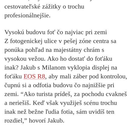
cestovateľské zážitky o trochu
profesionálnejšie.
Vysokú budovu foť čo najviac pri zemi
Z fotogenickej ulice v pešej zóne centra sa
ponúka pohľad na majestátny chrám s
vysokou vežou. Ako ho dostať do foťáku
inak? Jakub s Milanom vyklopia displej na
foťáku
EOS R8
, aby mali záber pod kontrolou,
čupnú si a odfotia budovu čo najnižšie pri
zemi. “Ako turista prídeš, za pochodu cvakneš
a neriešiš. Keď však využiješ scénu trochu
inak než bežne ľudia fotia, sám uvidíš ten
rozdiel,” hovorí Jakub.