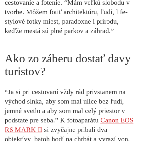
cestovanie a fotenie. “Mám veľkú slobodu v
tvorbe. Môžem fotiť architektúru, ľudí, life-
stylové fotky miest, paradoxne i prírodu,
keďže mestá sú plné parkov a záhrad.”
Ako zo záberu dostať davy
turistov?
“Ja si pri cestovaní vždy rád privstanem na
východ slnka, aby som mal ulice bez ľudí,
jemné svetlo a aby som mal celý priestor v
podstate pre seba.” K fotoaparátu
Canon EOS
R6 MARK II
si zvyčajne pribalí dva
objektívy, batoh hodí na chrbát a vyrazí von.