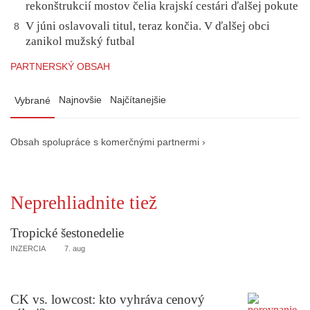
rekonštrukcií mostov čelia krajskí cestári ďalšej pokute
V júni oslavovali titul, teraz končia. V ďalšej obci
8
zanikol mužský futbal
PARTNERSKÝ OBSAH
Najnovšie
Najčítanejšie
Vybrané
Obsah spolupráce s komerčnými partnermi ›
Neprehliadnite tiež
Tropické šestonedelie
INZERCIA
7. aug
CK vs. lowcost: kto vyhráva cenový