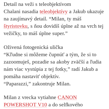
Detail na veži s teleobjektívom
Chalani nasadia
teleobjektívy
a Jakub ukazuje
na zaujímavý detail. “Milan, ty máš
štyristovku
, s ňou dovidíš úplne až na vrch tej
vežičky, to máš úplne super.”
Oživená fotogenická ulička
“Kľudne si môžeme čupnúť a tým, že si to
zazoomuješ, pozadie sa akoby zväčší a ľudia
nám viac vystúpia z tej fotky,” radí Jakub a
pomáha nastaviť objektív.
“Paparazzi,” zakontruje Milan.
Milan z vrecka vytiahne
CANON
POWERSHOT V10
a do selfkového