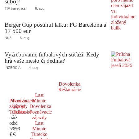
súboj?
TIP travel, a.s.
6. aug
Berger Cup posunul latku: FC Barcelona a
17 500 eur
Niké
5. aug
Vyžrebovanie futbalových súťaží: Kedy
hrá vaše mesto či dedina?
INZERCIA
4. aug
Dovolenka
Reštaurácie
Last
Poznávacie
Poznávacie
Minute
zájazdy
zájazdy
Dovolenka
Turecko
Taliansko
Poznávacie
už
už
zájazdy
od
od
Last
599
699
Minute
€
€
Turecko