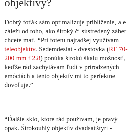
objektívy?
Dobrý foťák sám optimalizuje priblíženie, ale
záleží od toho, ako široký či sústredený záber
chcete mať. “Pri fotení najradšej využívam
teleobjektív
. Sedemdesiat - dvestovka (
RF 70-
200 mm f 2.8
) ponúka širokú škálu možností,
keďže rád zachytávam ľudí v prirodzených
emóciách a tento objektív mi to perfektne
dovoľuje.”
“Ďalšie sklo, ktoré rád používam, je pravý
opak. Širokouhlý objektív dvadsaťštyri -