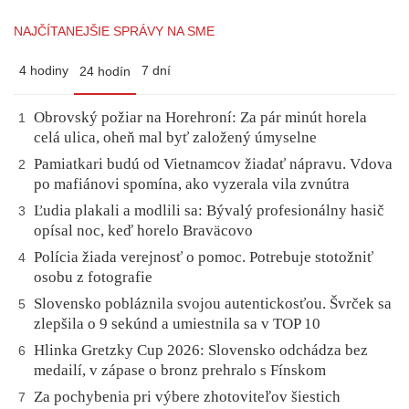
NAJČÍTANEJŠIE SPRÁVY NA SME
4 hodiny
7 dní
24 hodín
Obrovský požiar na Horehroní: Za pár minút horela
1
celá ulica, oheň mal byť založený úmyselne
Pamiatkari budú od Vietnamcov žiadať nápravu. Vdova
2
po mafiánovi spomína, ako vyzerala vila zvnútra
Ľudia plakali a modlili sa: Bývalý profesionálny hasič
3
opísal noc, keď horelo Braväcovo
Polícia žiada verejnosť o pomoc. Potrebuje stotožniť
4
osobu z fotografie
Slovensko pobláznila svojou autentickosťou. Švrček sa
5
zlepšila o 9 sekúnd a umiestnila sa v TOP 10
Hlinka Gretzky Cup 2026: Slovensko odchádza bez
6
medailí, v zápase o bronz prehralo s Fínskom
Za pochybenia pri výbere zhotoviteľov šiestich
7