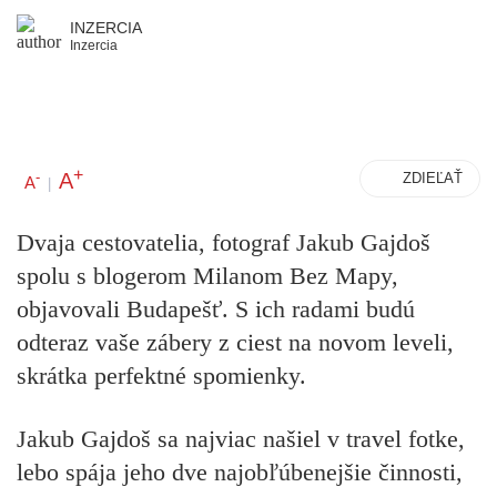
INZERCIA
Inzercia
+
A
-
ZDIEĽAŤ
A
|
Dvaja cestovatelia, fotograf Jakub Gajdoš
spolu s blogerom Milanom Bez Mapy,
objavovali Budapešť. S ich radami budú
odteraz vaše zábery z ciest na novom leveli,
skrátka perfektné spomienky.
Jakub Gajdoš sa najviac našiel v travel fotke,
lebo spája jeho dve najobľúbenejšie činnosti,