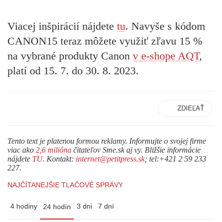
Viacej inšpirácií nájdete
tu
. Navyše s kódom
CANON15 teraz môžete využiť zľavu 15 %
na vybrané produkty Canon
v e-shope AQT
,
platí od 15. 7. do 30. 8. 2023.
ZDIEĽAŤ
Tento text je platenou formou reklamy. Informujte o svojej firme
viac ako
2,6 milióna
čitateľov Sme.sk aj vy. Bližšie informácie
nájdete
TU
. Kontakt:
internet@petitpress.sk
; tel:+421 2 59 233
227.
NAJČÍTANEJŠIE TLAČOVÉ SPRÁVY
4 hodiny
3 dni
7 dní
24 hodín