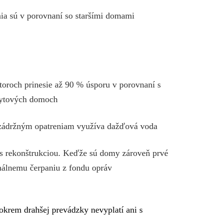
nia sú v porovnaní so staršími domami
toroch prinesie až 90 % úsporu v porovnaní s
 bytových domoch
ozádržným opatreniam využíva dažďová voda
 s rekonštrukciou. Keďže sú domy zároveň prvé
málnemu čerpaniu z fondu opráv
 okrem drahšej prevádzky nevyplatí ani s