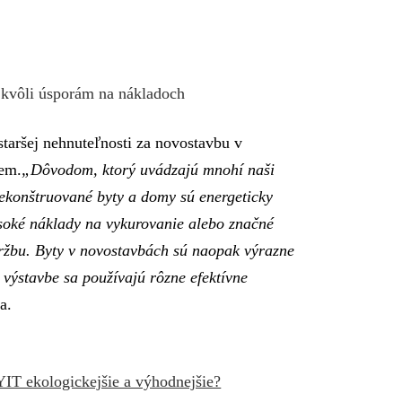
 kvôli úsporám na nákladoch
taršej nehnuteľnosti za novostavbu v
jem.
„Dôvodom, ktorý uvádzajú mnohí naši
zrekonštruované byty a domy sú energeticky
ysoké náklady na vykurovanie alebo značné
ržbu. Byty v novostavbách sú naopak výrazne
 výstavbe sa používajú rôzne efektívne
a.
YIT ekologickejšie a výhodnejšie?