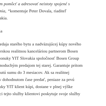
om pomôcť a adresovať neistoty spojené s
nia, “
komentuje Peter Dovala, riaditeľ
akia.
ia
edaja starého bytu a nadväzujúcej kúpy nového
nerskou realitnou kanceláriou partnerom Bosen
 ponuky YIT Slovakia spoločnosť Bosen Group
noduchým predajom tej starej. Garantuje pritom
nutú sumu do 3 mesiacov. Ak sa realitnej
v dohodnutom čase predať, peniaze za prvú
uky YIT klient kúpi, dostane v plnej výške
 tejto služby klientovi poskytuje svoje služby