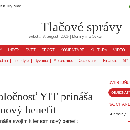
ník
Hry
Viac
Tlačové správy
Sobota, 8. august, 2026
| Meniny má
Oskar
Y
INDEX
SVET
ŠPORT
KOMENTÁRE
KULTÚRA
VIDEO
odina
Life style
Bývanie
Motorizmus
Cestovanie
Financie
MY 
UVEREJŇU
oločnosť YIT prináša
OBJEDNAŤ 
NAJČÍTANE
nový benefit
4 hodiny
náša svojim klientom nový benefit