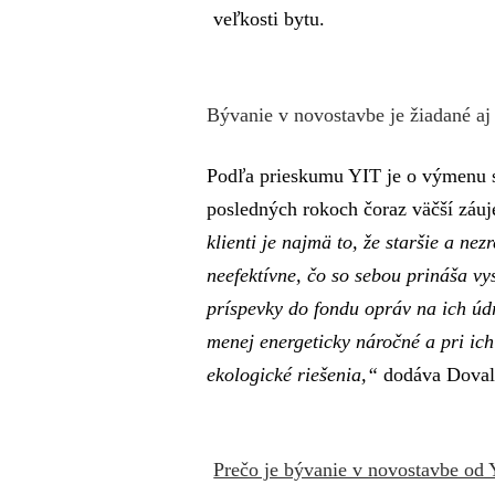
veľkosti bytu.
Bývanie v novostavbe je žiadané aj
Podľa prieskumu YIT je o výmenu s
posledných rokoch čoraz väčší záu
klienti je najmä to, že staršie a ne
neefektívne, čo so sebou prináša v
príspevky do fondu opráv na ich úd
menej energeticky náročné a pri ich
ekologické riešenia,“
dodáva Doval
Prečo je bývanie v novostavbe od 