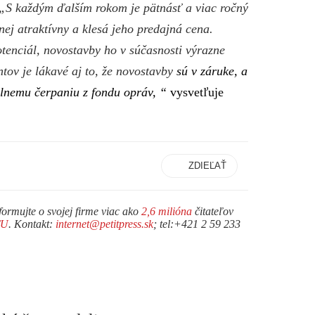
„S každým ďalším rokom je pätnásť a viac ročný
j atraktívny a klesá jeho predajná cena.
otenciál, novostavby ho v súčasnosti výrazne
tov je lákavé aj to, že novostavby
sú v záruke, a
lnemu čerpaniu z fondu opráv, “
vysvetľuje
ZDIEĽAŤ
formujte o svojej firme viac ako
2,6 milióna
čitateľov
TU
. Kontakt:
internet@petitpress.sk
; tel:+421 2 59 233