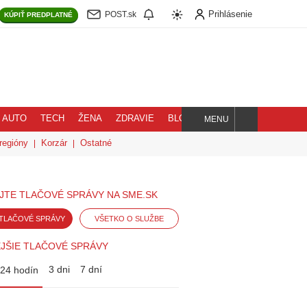
Prihlásenie
POST.sk
KÚPIŤ
PREDPLATNÉ
AUTO
TECH
ŽENA
ZDRAVIE
BLOG
MENU
Hľadaj
regióny
Korzár
Ostatné
JTE TLAČOVÉ SPRÁVY NA SME.SK
TLAČOVÉ SPRÁVY
VŠETKO O SLUŽBE
JŠIE TLAČOVÉ SPRÁVY
3 dni
7 dní
24 hodín