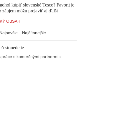
mohol kúpiť slovenské Tesco? Favorit je
o záujem môžu prejaviť aj ďalší
KÝ OBSAH
Najnovšie
Najčítanejšie
 šestonedelie
upráce s komerčnými partnermi ›