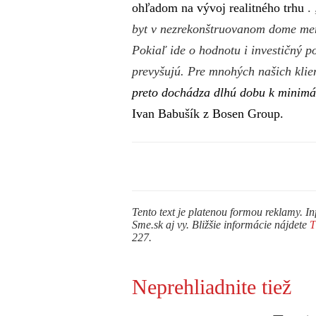
ohľadom na vývoj realitného trhu
.
byt v nezrekonštruovanom dome mene
Pokiaľ ide o hodnotu i investičný p
prevyšujú. Pre mnohých našich klien
preto dochádza dlhú dobu k minimá
Ivan Babušík z Bosen Group.
Tento text je platenou formou reklamy. In
Sme.sk aj vy. Bližšie informácie nájdete
227.
Neprehliadnite tiež