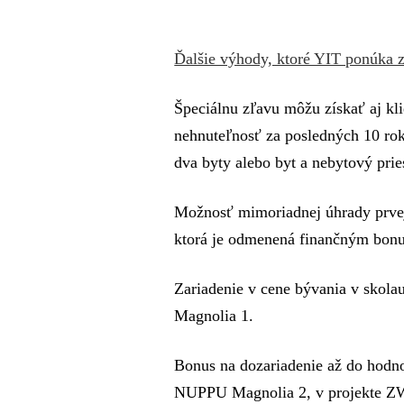
Ďalšie výhody, ktoré YIT ponúka 
Špeciálnu zľavu môžu získať aj klie
nehnuteľnosť za posledných 10 roko
dva byty alebo byt a nebytový pries
Možnosť mimoriadnej úhrady prvej
ktorá je odmenená finančným bon
Zariadenie v cene bývania v sko
Magnolia 1.
Bonus na dozariadenie až do hodn
NUPPU Magnolia 2, v projekte ZW