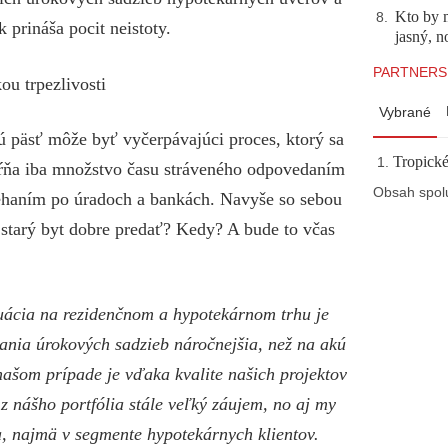
Kto by 
8
.
 prináša pocit neistoty.
jasný, n
PARTNERS
ou trpezlivosti
Vybrané
nú päsť môže byť vyčerpávajúci proces, ktorý sa
Tropické
hŕňa iba množstvo času stráveného odpovedaním
Obsah spol
ehaním po úradoch a bankách. Navyše so sebou
 starý byt dobre predať? Kedy? A bude to včas
tuácia na rezidenčnom a hypotekárnom trhu je
vania úrokových sadzieb náročnejšia, než na akú
V našom prípade je vďaka kvalite našich projektov
z nášho portfólia stále veľký záujem, no aj my
, najmä v segmente hypotekárnych klientov.