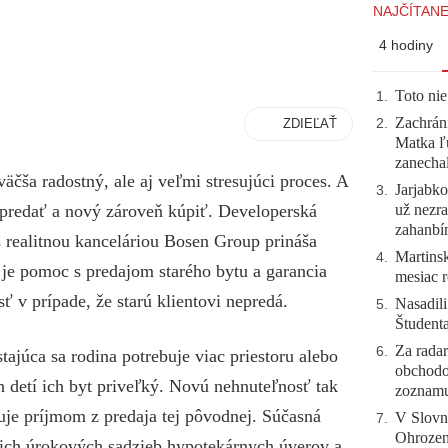
NAJČÍTANE
4 hodiny
Toto nie
1
.
Zachráni
ZDIEĽAŤ
2
.
Matka ľu
zanecha
čša radostný, ale aj veľmi stresujúci proces. A
Jarjabk
3
.
už nezra
t predať a nový zároveň kúpiť. Developerská
zahanb
s realitnou kanceláriou Bosen Group prináša
Martinsk
4
.
je pomoc s predajom starého bytu a garancia
mesiac r
ť v prípade, že starú klientovi nepredá.
Nasadili
5
.
Študent
Za radar
6
.
ajúca sa rodina potrebuje viac priestoru alebo
obchodo
 detí ich byt priveľký. Novú nehnuteľnosť tak
zoznam
je príjmom z predaja tej pôvodnej. Súčasná
V Slovn
7
.
Ohrozeni
cich úrokových sadzieb hypotekárnych úverov a