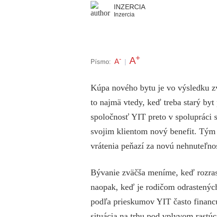
INZERCIA
Inzercia
+
A
-
A
Písmo:
|
Kúpa nového bytu je vo výsledku zvä
to najmä vtedy, keď treba starý by
spoločnosť YIT preto v spolupráci 
svojim klientom nový benefit. Tým 
vrátenia peňazí za novú nehnuteľnos
Bývanie zväčša meníme, keď rozrast
naopak, keď je rodičom odrastených
podľa prieskumov YIT často financu
situácia na trhu pod vplyvom rastú