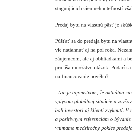
stagnujúcich cien nehnuteľností však
Predaj bytu na vlastnú päsť je skúšk
Púšťať sa do predaja bytu na vlast
vie natiahnuť aj na pol roka. Neza
záujemcom, ale aj obhliadkami a b
prináša množstvo otázok. Podarí sa
na financovanie nového?
„Nie je tajomstvom, že aktuálna si
vplyvom globálnej situácie a zvyšo
boli investori aj klienti zvyknutí. 
a pozitívnym referenciám o bývanie 
vnímame
medziročný pokles predaja