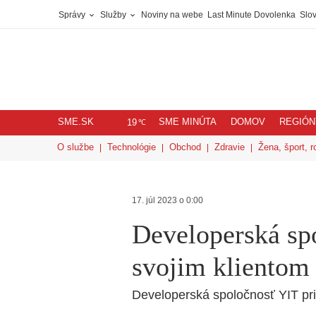
Správy
Služby
Noviny na webe
Last Minute Dovolenka
Slov
SME.SK
SME MINÚTA
DOMOV
REGIÓN
℃
19
O službe
Technológie
Obchod
Zdravie
Žena, šport, r
17. júl 2023 o 0:00
Developerská sp
svojim klientom 
Developerská spoločnosť YIT pri