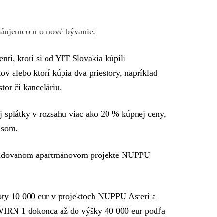
záujemcom o nové bývanie:
nti, ktorí si od YIT Slovakia kúpili
v alebo ktorí kúpia dva priestory, napríklad
tor či kanceláriu.
 splátky v rozsahu viac ako 20 % kúpnej ceny,
usom.
laudovanom apartmánovom projekte NUPPU
oty 10 000 eur v projektoch NUPPU Asteri a
IRN 1 dokonca až do výšky 40 000 eur podľa