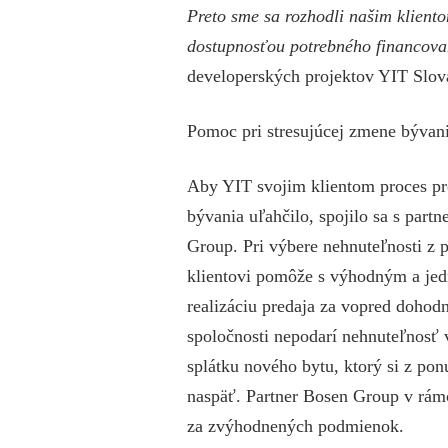
Preto sme sa rozhodli našim klient
dostupnosťou potrebného financova
developerských projektov YIT Slov
Pomoc pri stresujúcej zmene bývan
Aby YIT svojim klientom proces pr
bývania uľahčilo, spojilo sa s part
Group. Pri výbere nehnuteľnosti z
klientovi pomôže s výhodným a jed
realizáciu predaja za vopred dohod
spoločnosti nepodarí nehnuteľnosť 
splátku nového bytu, ktorý si z pon
naspäť. Partner Bosen Group v rámci
za zvýhodnených podmienok.