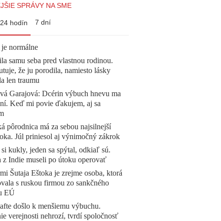
JŠIE SPRÁVY NA SME
7 dní
24 hodín
 je normálne
la samu seba pred vlastnou rodinou.
tuje, že ju porodila, namiesto lásky
la len traumu
ová Garajová: Dcérin výbuch hnevu ma
ní. Keď mi povie ďakujem, aj sa
ím
á pôrodnica má za sebou najsilnejší
oka. Júl priniesol aj výnimočný zákrok
 si kukly, jeden sa spýtal, odkiaľ sú.
a z Indie museli po útoku operovať
mi Šutaja Eštoka je zrejme osoba, ktorá
vala s ruskou firmou zo sankčného
u EÚ
afte došlo k menšiemu výbuchu.
e verejnosti nehrozí, tvrdí spoločnosť