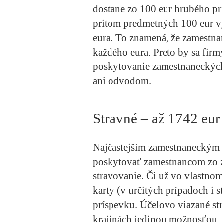
dostane zo 100 eur hrubého pr
pritom predmetných 100 eur v
eura. To znamená, že zamestna
každého eura. Preto by sa firm
poskytovanie zamestnaneckých
ani odvodom.
Stravné – až 1742 eur
Najčastejším zamestnaneckým 
poskytovať zamestnancom zo z
stravovanie. Či už vo vlastnom
karty (v určitých prípadoch i 
príspevku. Účelovo viazané s
krajinách jedinou možnosťou