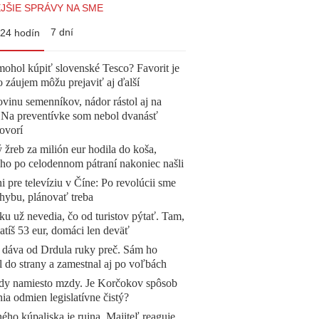
JŠIE SPRÁVY NA SME
7 dní
24 hodín
mohol kúpiť slovenské Tesco? Favorit je
o záujem môžu prejaviť aj ďalší
vinu semenníkov, nádor rástol aj na
. Na preventívke som nebol dvanásť
ovorí
žreb za milión eur hodila do koša,
 ho po celodennom pátraní nakoniec našli
ni pre televíziu v Číne: Po revolúcii sme
chybu, plánovať treba
u už nevedia, čo od turistov pýtať. Tam,
atíš 53 eur, domáci len deväť
 dáva od Drdula ruky preč. Sám ho
l do strany a zamestnal aj po voľbách
dy namiesto mzdy. Je Korčokov spôsob
ia odmien legislatívne čistý?
ého kúpaliska je ruina. Majiteľ reaguje