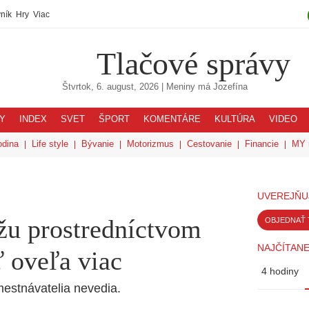
ník
Hry
Viac
Tlačové správy
Štvrtok, 6. august, 2026
| Meniny má
Jozefína
Y
INDEX
SVET
ŠPORT
KOMENTÁRE
KULTÚRA
VIDEO
odina
Life style
Bývanie
Motorizmus
Cestovanie
Financie
MY 
UVEREJŇU
u prostredníctvom
OBJEDNAŤ 
NAJČÍTANE
ť oveľa viac
4 hodiny
estnávatelia nevedia.