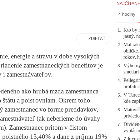
NAJČÍTANE
4 hodiny
Kto by 
1
.
jasný, n
ZDIEĽAŤ
Mal rako
2
.
obličke
ie, energie a stravu v dobe vysokých
rokov, h
 riadenie zamestnaneckých benefitov je
Výherný 
3
.
smetiari
v i zamestnávateľov.
Pellegri
4
.
urobili 
edeného ako hrubá mzda zamestnanca
V Tureck
5
.
% štátu a poisťovniam. Okrem toho
kde zapl
ný zamestnanec vo forme preddavkov,
Matovič
6
.
priviedo
zamestnávateľ (ak neberieme do úvahy
Dividen
7
.
). Zamestnanec pritom v čistom
vyplácan
 poistného 13,40% a dane z príjmu 19%
Z luxusn
8
.