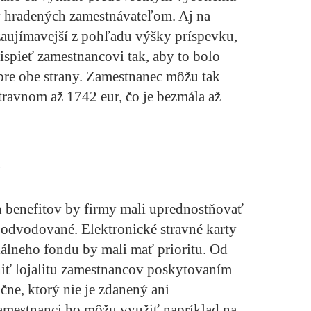
 hradených zamestnávateľom. Aj na
jzaujímavejší z pohľadu výšky príspevku,
spieť zamestnancovi tak, aby to bolo
re obe strany. Zamestnanec môžu tak
stravnom až 1742 eur, čo je bezmála až
v
 benefitov by firmy mali uprednostňovať
i odvodované. Elektronické stravné karty
álneho fondu by mali mať prioritu. Od
niť lojalitu zamestnancov poskytovaním
čne, ktorý nie je zdanený ani
amestnanci ho môžu využiť napríklad na