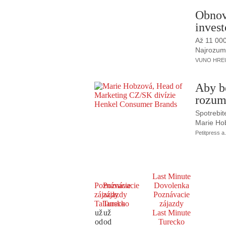
Obnov
invest
Až 11 00
Najrozumne
VUNO HREUS
Aby b
rozum
Spotrebit
Marie Ho
Petitpress a.
Last Minute
Poznávacie
Poznávacie
Dovolenka
zájazdy
zájazdy
Poznávacie
Taliansko
Turecko
zájazdy
už
už
Last Minute
od
od
Turecko