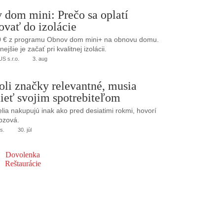
 dom mini: Prečo sa oplatí
ovať do izolácie
0 € z programu Obnov dom mini+ na obnovu domu.
jšie je začať pri kvalitnej izolácii.
 s.r.o.
3. aug
oli značky relevantné, musia
ieť svojim spotrebiteľom
elia nakupujú inak ako pred desiatimi rokmi, hovorí
bzová.
s.
30. júl
Dovolenka
Reštaurácie