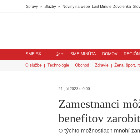
Správy
Služby
Noviny na webe
Last Minute Dovolenka
Slov
SME.SK
SME MINÚTA
DOMOV
REGIÓN
℃
24
O službe
Technológie
Obchod
Zdravie
Žena, šport, r
21. júl 2023 o 0:00
Zamestnanci môž
benefitov zarobi
O týchto možnostiach mnohí zam