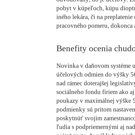
pobyt v kúpeľoch, kúpu dioptr
iného lekára, či na preplatenie
pracovného pomeru, dokonca 
Benefity ocenia chudob
Novinka v daňovom systéme 
účelových odmien do výšky 50
nad rámec doterajšej legislatív
sociálneho fondu firiem ako aj
poukazy v maximálnej výške 5
podmienky sú pritom nastaven
poskytnúť svojim zamestnancom
ľudia s podpriemernými aj na