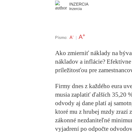
INZERCIA
Inzercia
+
A
-
A
Písmo:
|
Ako zmierniť náklady na bývan
nákladov a inflácie? Efektívne
príležitosťou pre zamestnanco
Firmy dnes z každého eura uv
musia zaplatiť ďalších 35,20 
odvody aj dane platí aj samot
ktoré mu z hrubej mzdy zrazí 
zákonné nezdaniteľné minimum
vyjadrení po odpočte odvodov