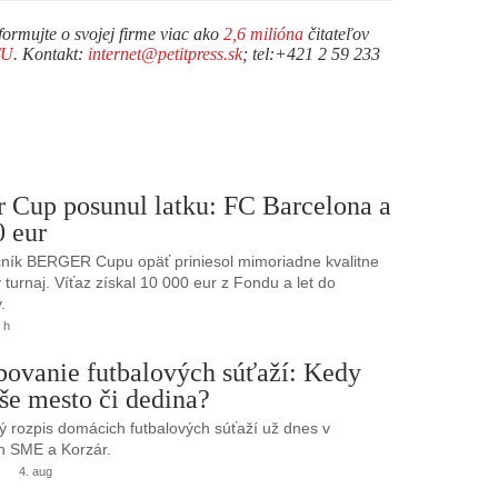
formujte o svojej firme viac ako
2,6 milióna
čitateľov
TU
. Kontakt:
internet@petitpress.sk
; tel:+421 2 59 233
r Cup posunul latku: FC Barcelona a
0 eur
ník BERGER Cupu opäť priniesol mimoriadne kvalitne
turnaj. Víťaz získal 10 000 eur z Fondu a let do
.
 h
bovanie futbalových súťaží: Kedy
še mesto či dedina?
 rozpis domácich futbalových súťaží už dnes v
h SME a Korzár.
4. aug