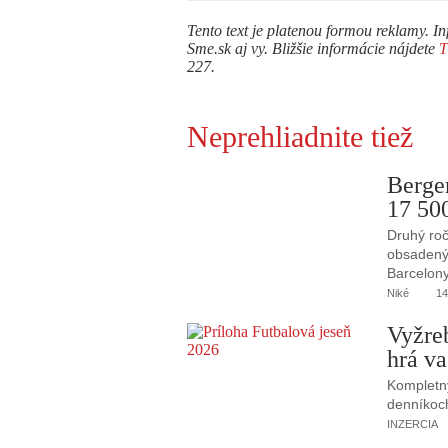
Tento text je platenou formou reklamy. In
Sme.sk aj vy. Bližšie informácie nájdete
227.
Neprehliadnite tiež
Berge
17 50
Druhý roč
obsadený 
Barcelony
Niké
14
Vyžre
hrá va
Kompletný
denníkoc
INZERCIA