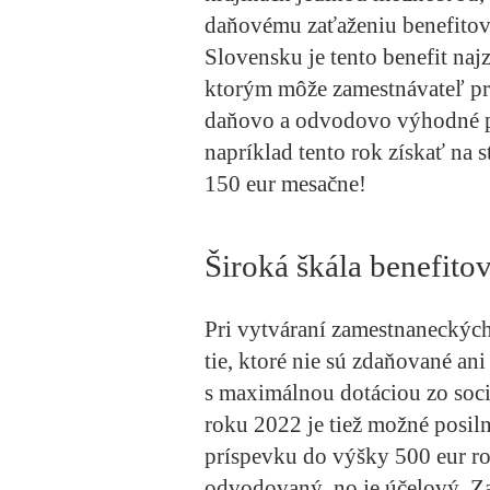
daňovému zaťaženiu benefitov
Slovensku je tento benefit na
ktorým môže zamestnávateľ pri
daňovo a odvodovo výhodné p
napríklad tento rok získať na 
150 eur mesačne!
Široká škála benefito
Pri vytváraní zamestnaneckých
tie, ktoré nie sú zdaňované an
s maximálnou dotáciou zo soci
roku 2022 je tiež možné posil
príspevku do výšky 500 eur ro
odvodovaný, no je účelový. Z