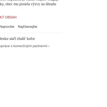
cky, obec mu posiela výzvy na úhradu
KÝ OBSAH
Najnovšie
Najčítanejšie
enku stačí zbaliť kufor
upráce s komerčnými partnermi ›