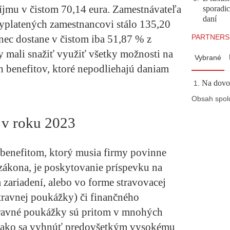
íjmu v čistom 70,14 eura. Zamestnávateľa
sporadi
daní
yplatených zamestnancovi stálo 135,20
PARTNERS
nec dostane v čistom iba 51,87 % z
y mali snažiť využiť všetky možnosti na
Vybrané
 benefitov, ktoré nepodliehajú daniam
Na dovol
Obsah spol
 v roku 2023
benefitom, ktorý musia firmy povinne
ákona, je poskytovanie príspevku na
 zariadení, alebo vo forme stravovacej
stravnej poukážky) či finančného
travné poukážky sú pritom v mnohých
, ako sa vyhnúť predovšetkým vysokému