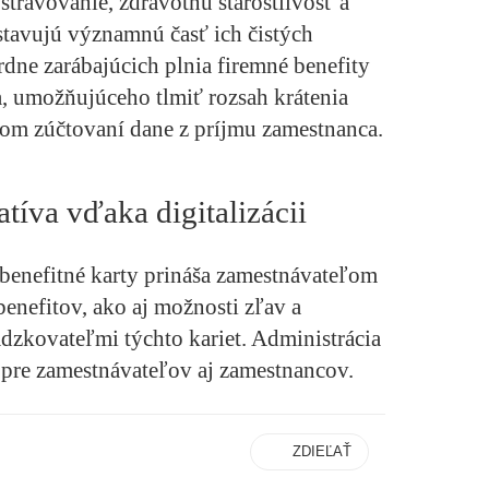
 stravovanie, zdravotnú starostlivosť a
stavujú významnú časť ich čistých
dne zarábajúcich plnia firemné benefity
, umožňujúceho tlmiť rozsah krátenia
om zúčtovaní dane z príjmu zamestnanca.
tíva vďaka digitalizácii
 benefitné karty prináša zamestnávateľom
enefitov, ako aj možnosti zľav a
zkovateľmi týchto kariet. Administrácia
a pre zamestnávateľov aj zamestnancov.
ZDIEĽAŤ