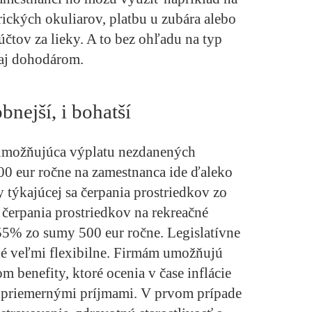
ických okuliarov, platbu u zubára alebo
 účtov za lieky. A to bez ohľadu na typ
aj dohodárom.
nejší, i bohatší
umožňujúca výplatu nezdanených
0 eur ročne na zamestnanca ide ďaleko
y týkajúcej sa čerpania prostriedkov zo
 čerpania prostriedkov na rekreačné
5% zo sumy 500 eur ročne. Legislatívne
é veľmi flexibilne. Firmám umožňujú
 benefity, ktoré ocenia v čase inflácie
dpriemernými príjmami. V prvom prípade