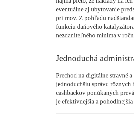
najmä preto, že náklady na ich
eventuálne aj ubytovanie pred
príjmov. Z pohľadu nadštandar
funkciu daňového katalyzátora
nezdaniteľného minima v ročn
Jednoduchá administra
Prechod na digitálne stravné a
jednoduchšiu správu rôznych b
cashbackov ponúkaných prevád
je efektívnejšia a pohodlnejši