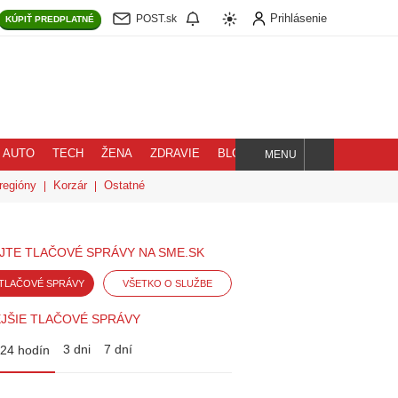
Prihlásenie
POST.sk
KÚPIŤ
PREDPLATNÉ
AUTO
TECH
ŽENA
ZDRAVIE
BLOG
MENU
Hľadaj
regióny
Korzár
Ostatné
JTE TLAČOVÉ SPRÁVY NA SME.SK
TLAČOVÉ SPRÁVY
VŠETKO O SLUŽBE
JŠIE TLAČOVÉ SPRÁVY
3 dni
7 dní
24 hodín