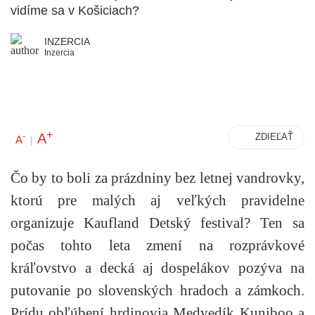
vidíme sa v Košiciach?
INZERCIA
Inzercia
+
A
-
ZDIEĽAŤ
A
|
Čo by to boli za prázdniny bez letnej vandrovky,
ktorú pre malých aj veľkých pravidelne
organizuje Kaufland Detský festival? Ten sa
počas tohto leta zmení na rozprávkové
kráľovstvo a decká aj dospelákov pozýva na
putovanie po slovenských hradoch a zámkoch.
Prídu obľúbení hrdinovia Medvedík Kuniboo a