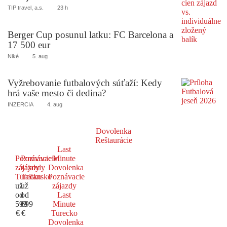
TIP travel, a.s.
23 h
Berger Cup posunul latku: FC Barcelona a
17 500 eur
Niké
5. aug
Vyžrebovanie futbalových súťaží: Kedy
hrá vaše mesto či dedina?
INZERCIA
4. aug
Dovolenka
Reštaurácie
Last
Poznávacie
Poznávacie
Minute
zájazdy
zájazdy
Dovolenka
Turecko
Taliansko
Poznávacie
už
už
zájazdy
od
od
Last
599
699
Minute
€
€
Turecko
Dovolenka