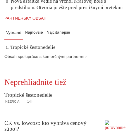
Nová asfaltka vedie na vrchol Kráľovej hole s
8
predstihom. Otvoria ju ešte pred prestížnymi pretekmi
PARTNERSKÝ OBSAH
Najnovšie
Najčítanejšie
Vybrané
Tropické šestonedelie
Obsah spolupráce s komerčnými partnermi ›
Neprehliadnite tiež
Tropické šestonedelie
INZERCIA
14 h
CK vs. lowcost: kto vyhráva cenový
súboj?