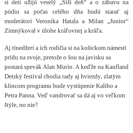
si deti užijú veselý „Šiši deň“ a o zábavu na
pódiu sa počas celého dňa budú starať aj
moderátori Veronika Hatala a Milan „Junior“
Zimnýkoval v úlohe kráľovnej a kráľa.
Aj tínedžeri a ich rodičia si na košickom námestí
prídu na svoje, pretože o šou na javisku sa
postará spevák Alan Murin. A keďže na Kaufland
Detský festival chodia rady aj hviezdy, zlatým
klincom programu bude vystúpenie Kaliho a
Petra Panna. Veď vandrovať sa dá aj vo veľkom
štýle, no nie?