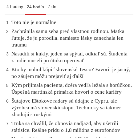
4 hodiny
7 dní
24 hodín
Toto nie je normálne
1
Zachránila samu seba pred vlastnou rodinou. Matka
2
ľutuje, že ju porodila, namiesto lásky zanechala len
traumu
Nasadili si kukly, jeden sa spýtal, odkiaľ sú. Študenta
3
z Indie museli po útoku operovať
Kto by mohol kúpiť slovenské Tesco? Favorit je jasný,
4
no záujem môžu prejaviť aj ďalší
Kým prijímala pacienta, dcéra vedľa ležala s horúčkou.
5
Úspešná martinská primárka hovorí o cene kariéry
Šutajove Eštokove radary sú údajne z Cypru, ale
6
výrobca má slovenskú stopu. Technicky sa takmer
zhodujú s ruskými
Trnka sa chválil, že obnovia nadjazd, aby ušetrili
7
státisíce. Reálne prídu o 1,8 milióna z eurofondov