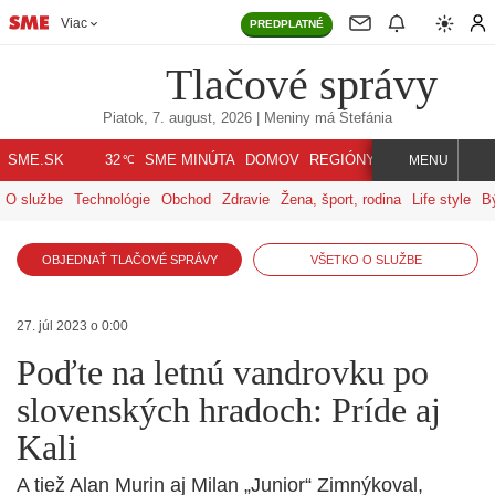
Viac
PREDPLATNÉ
Tlačové správy
Piatok, 7. august, 2026
| Meniny má
Štefánia
℃
SME.SK
SME MINÚTA
DOMOV
REGIÓNY
INDEX
SVET
32
MENU
O službe
Technológie
Obchod
Zdravie
Žena, šport, rodina
Life style
B
OBJEDNAŤ TLAČOVÉ SPRÁVY
VŠETKO O SLUŽBE
27. júl 2023 o 0:00
Poďte na letnú vandrovku po
slovenských hradoch: Príde aj
Kali
A tiež Alan Murin aj Milan „Junior“ Zimnýkoval,