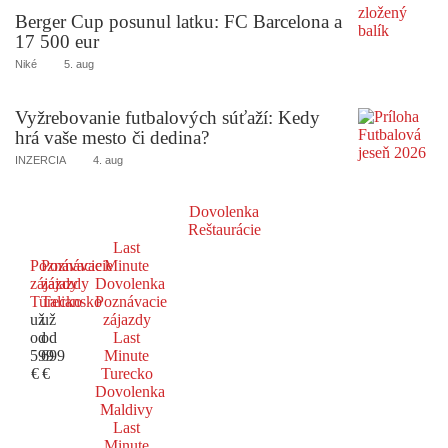
Berger Cup posunul latku: FC Barcelona a
17 500 eur
Niké
5. aug
Vyžrebovanie futbalových súťaží: Kedy
hrá vaše mesto či dedina?
INZERCIA
4. aug
Dovolenka
Reštaurácie
Last
Poznávacie
Poznávacie
Minute
zájazdy
zájazdy
Dovolenka
Turecko
Taliansko
Poznávacie
už
už
zájazdy
od
od
Last
599
699
Minute
€
€
Turecko
Dovolenka
Maldivy
Last
Minute