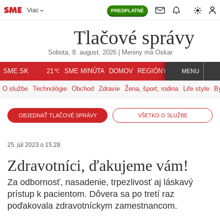
Viac
PREDPLATNÉ
Tlačové správy
Sobota, 8. august, 2026
| Meniny má
Oskar
℃
SME.SK
SME MINÚTA
DOMOV
REGIÓNY
INDEX
SVET
21
MENU
O službe
Technológie
Obchod
Zdravie
Žena, šport, rodina
Life style
B
OBJEDNAŤ TLAČOVÉ SPRÁVY
VŠETKO O SLUŽBE
25. júl 2023 o 15:28
Zdravotníci, ďakujeme vám!
Za odbornosť, nasadenie, trpezlivosť aj láskavý
prístup k pacientom. Dôvera sa po tretí raz
poďakovala zdravotníckym zamestnancom.