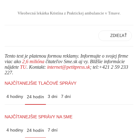
Všeobecná lekárka Kristína z Praktickej ambulancie v Trnave.
ZDIEĽAŤ
Tento text je platenou formou reklamy. Informujte o svojej firme
viac ako
2,6 milióna
čitateľov Sme.sk aj vy. Bližšie informácie
nájdete
TU
. Kontakt:
internet@petitpress.sk
; tel:+421 2 59 233
227.
NAJČÍTANEJŠIE TLAČOVÉ SPRÁVY
4 hodiny
3 dni
7 dní
24 hodín
NAJČÍTANEJŠIE SPRÁVY NA SME
4 hodiny
7 dní
24 hodín