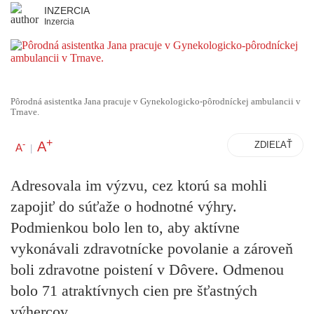
INZERCIA
Inzercia
Pôrodná asistentka Jana pracuje v Gynekologicko-pôrodníckej ambulancii v
Trnave.
+
A
-
ZDIEĽAŤ
A
|
Adresovala im výzvu, cez ktorú sa mohli
zapojiť do súťaže o hodnotné výhry.
Podmienkou bolo len to, aby aktívne
vykonávali zdravotnícke povolanie a zároveň
boli zdravotne poistení v Dôvere. Odmenou
bolo 71 atraktívnych cien pre šťastných
výhercov.