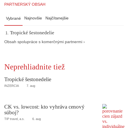
PARTNERSKÝ OBSAH
Najnovšie
Najčítanejšie
Vybrané
Tropické šestonedelie
Obsah spolupráce s komerčnými partnermi ›
Neprehliadnite tiež
Tropické šestonedelie
INZERCIA
7. aug
CK vs. lowcost: kto vyhráva cenový
súboj?
TIP travel, a.s.
6. aug