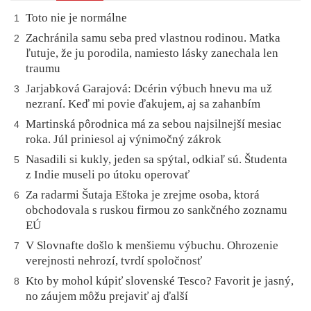
Toto nie je normálne
1
Zachránila samu seba pred vlastnou rodinou. Matka
2
ľutuje, že ju porodila, namiesto lásky zanechala len
traumu
Jarjabková Garajová: Dcérin výbuch hnevu ma už
3
nezraní. Keď mi povie ďakujem, aj sa zahanbím
Martinská pôrodnica má za sebou najsilnejší mesiac
4
roka. Júl priniesol aj výnimočný zákrok
Nasadili si kukly, jeden sa spýtal, odkiaľ sú. Študenta
5
z Indie museli po útoku operovať
Za radarmi Šutaja Eštoka je zrejme osoba, ktorá
6
obchodovala s ruskou firmou zo sankčného zoznamu
EÚ
V Slovnafte došlo k menšiemu výbuchu. Ohrozenie
7
verejnosti nehrozí, tvrdí spoločnosť
Kto by mohol kúpiť slovenské Tesco? Favorit je jasný,
8
no záujem môžu prejaviť aj ďalší