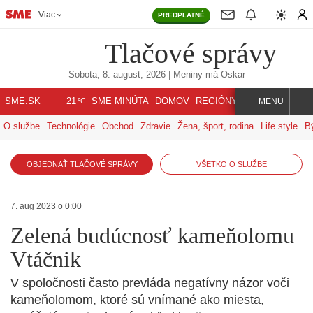
Viac
PREDPLATNÉ
Tlačové správy
Sobota, 8. august, 2026
| Meniny má
Oskar
℃
SME.SK
SME MINÚTA
DOMOV
REGIÓNY
INDEX
SVET
21
MENU
O službe
Technológie
Obchod
Zdravie
Žena, šport, rodina
Life style
B
OBJEDNAŤ TLAČOVÉ SPRÁVY
VŠETKO O SLUŽBE
7. aug 2023 o 0:00
Zelená budúcnosť kameňolomu
Vtáčnik
V spoločnosti často prevláda negatívny názor voči
kameňolomom, ktoré sú vnímané ako miesta,