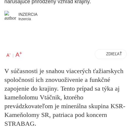
narúšajúce prirodzený vzhľad krajiny.
INZERCIA
Inzercia
+
A
-
ZDIEĽAŤ
A
|
V súčasnosti je snahou viacerých ťažiarskych
spoločností ich znovuoživenie a funkčné
zapojenie do krajiny. Tento prípad sa týka aj
kameňolomu Vtáčnik, ktorého
prevádzkovateľom je minerálna skupina KSR-
Kameňolomy SR, patriaca pod koncern
STRABAG.