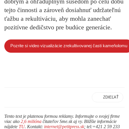
dobrým a ohľaduplným susedom po celú dobu
tejto činnosti a zároveň dosiahnuť udržateľnú
ťažbu a rekultiváciu, aby mohla zanechať
pozitívne dedičstvo pre budúce generácie.
Pozrite si video vizualizácie zrekultivovanej časti kameňolomu
ZDIEĽAŤ
Tento text je platenou formou reklamy. Informujte o svojej firme
viac ako
2,6 milióna
čitateľov Sme.sk aj vy. Bližšie informácie
nájdete
TU
. Kontakt:
internet@petitpress.sk
; tel:+421 2 59 233