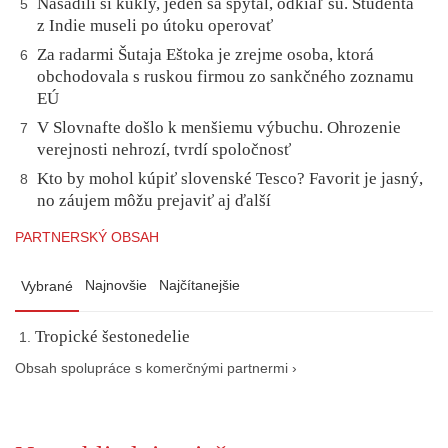
Nasadili si kukly, jeden sa spýtal, odkiaľ sú. Študenta
5
z Indie museli po útoku operovať
Za radarmi Šutaja Eštoka je zrejme osoba, ktorá
6
obchodovala s ruskou firmou zo sankčného zoznamu
EÚ
V Slovnafte došlo k menšiemu výbuchu. Ohrozenie
7
verejnosti nehrozí, tvrdí spoločnosť
Kto by mohol kúpiť slovenské Tesco? Favorit je jasný,
8
no záujem môžu prejaviť aj ďalší
PARTNERSKÝ OBSAH
Najnovšie
Najčítanejšie
Vybrané
Tropické šestonedelie
Obsah spolupráce s komerčnými partnermi ›