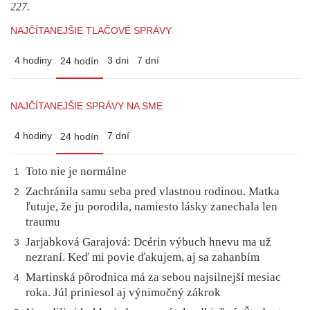
227.
NAJČÍTANEJŠIE TLAČOVÉ SPRÁVY
4 hodiny
3 dni
7 dní
24 hodín
NAJČÍTANEJŠIE SPRÁVY NA SME
4 hodiny
7 dní
24 hodín
Toto nie je normálne
1
Zachránila samu seba pred vlastnou rodinou. Matka
2
ľutuje, že ju porodila, namiesto lásky zanechala len
traumu
Jarjabková Garajová: Dcérin výbuch hnevu ma už
3
nezraní. Keď mi povie ďakujem, aj sa zahanbím
Martinská pôrodnica má za sebou najsilnejší mesiac
4
roka. Júl priniesol aj výnimočný zákrok