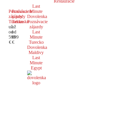
Reštaurácie
Last
Poznávacie
Poznávacie
Minute
zájazdy
zájazdy
Dovolenka
Turecko
Taliansko
Poznávacie
už
už
zájazdy
od
od
Last
599
699
Minute
€
€
Turecko
Dovolenka
Maldivy
Last
Minute
Egypt