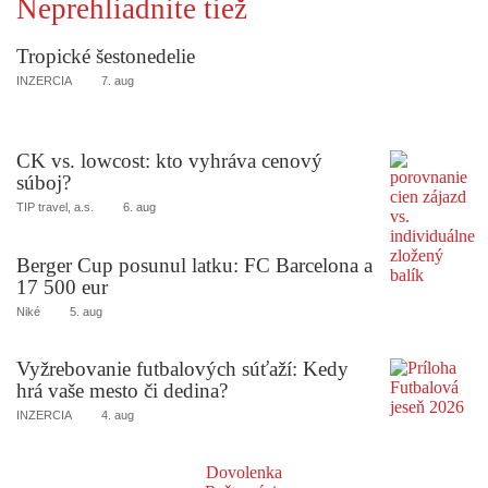
Neprehliadnite tiež
Tropické šestonedelie
INZERCIA
7. aug
CK vs. lowcost: kto vyhráva cenový
súboj?
TIP travel, a.s.
6. aug
Berger Cup posunul latku: FC Barcelona a
17 500 eur
Niké
5. aug
Vyžrebovanie futbalových súťaží: Kedy
hrá vaše mesto či dedina?
INZERCIA
4. aug
Dovolenka