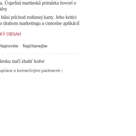
u. Úspešná martinská primárka hovorí o
iéry
 hlási príchod rodinnej karty. Jeho kritici
o drahom marketingu a cintoríne aplikácií
KÝ OBSAH
Najnovšie
Najčítanejšie
enku stačí zbaliť kufor
upráce s komerčnými partnermi ›