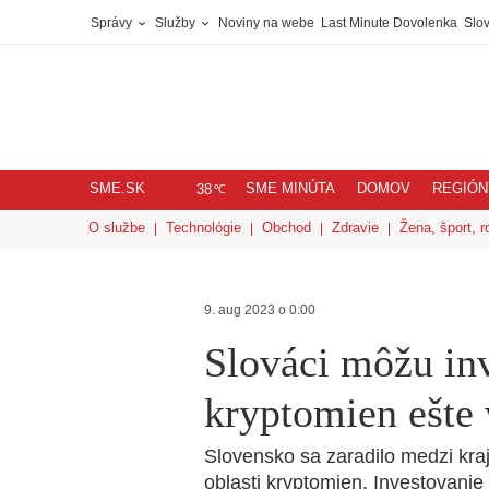
Správy
Služby
Noviny na webe
Last Minute Dovolenka
Slov
SME.SK
SME MINÚTA
DOMOV
REGIÓN
℃
38
O službe
Technológie
Obchod
Zdravie
Žena, šport, r
9. aug 2023 o 0:00
Slováci môžu in
kryptomien ešte
Slovensko sa zaradilo medzi kraj
oblasti kryptomien. Investovanie