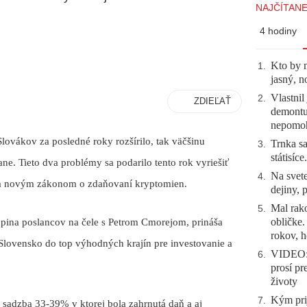
NAJČÍTANE
4 hodiny
Kto by 
1
.
jasný, n
Vlastnil
2
.
ZDIEĽAŤ
demontuj
nepomo
lovákov za posledné roky rozšírilo, tak väčšinu
Trnka sa
3
.
státisíc
ne. Tieto dva problémy sa podarilo tento rok vyriešiť
Na svete
4
.
a novým zákonom o zdaňovaní kryptomien.
dejiny, 
Mal rako
5
.
obličke
upina poslancov na čele s Petrom Cmorejom, prináša
rokov, h
Slovensko do top výhodných krajín pre investovanie a
VIDEO: 
6
.
prosí pr
životy
Kým prij
7
.
 sadzba 33-39% v ktorej bola zahrnutá daň a aj