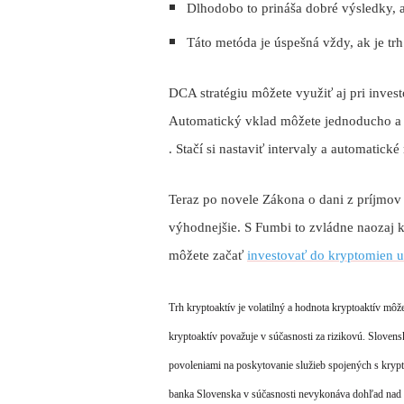
Dlhodobo to prináša dobré výsledky, aj
Táto metóda je úspešná vždy, ak je trh
DCA stratégiu môžete využiť aj pri inves
Automatický vklad môžete jednoducho a 
. Stačí si nastaviť intervaly a automatick
Teraz po novele Zákona o dani z príjmov
výhodnejšie. S Fumbi to zvládne naozaj ka
môžete začať
investovať do kryptomien u
Trh kryptoaktív je volatilný a hodnota kryptoaktív môže
kryptoaktív považuje v súčasnosti za rizikovú. Slov
povoleniami na poskytovanie služieb spojených s kryp
banka Slovenska v súčasnosti nevykonáva dohľad nad p