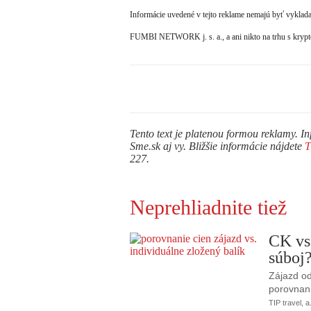
Informácie uvedené v tejto reklame nemajú byť vyklada
FUMBI NETWORK j. s. a., a ani nikto na trhu s kryptoa
Tento text je platenou formou reklamy. In
Sme.sk aj vy. Bližšie informácie nájdete
227.
Neprehliadnite tiež
CK vs
súboj
Zájazd od
porovnani
TIP travel, a