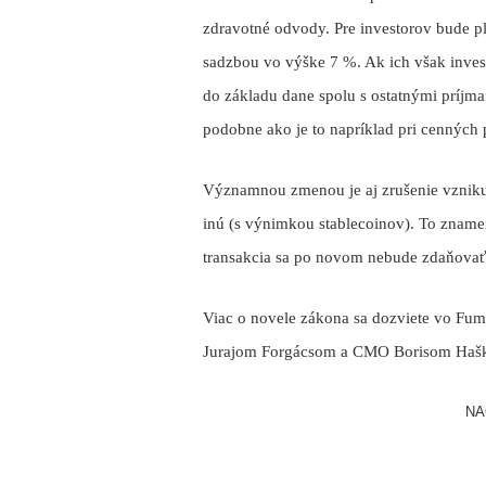
zdravotné odvody. Pre investorov bude pl
sadzbou vo výške 7 %. Ak ich však invest
do základu dane spolu s ostatnými príjm
podobne ako je to napríklad pri cenných 
Významnou zmenou je aj zrušenie vzniku
inú (s výnimkou stablecoinov). To zname
transakcia sa po novom nebude zdaňovať
Viac o novele zákona sa dozviete vo F
Jurajom Forgácsom a CMO Borisom Haš
NA