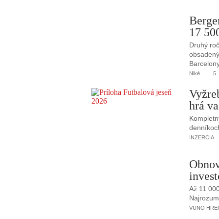
Berge
17 50
Druhý roč
obsadený 
Barcelony
Niké
5.
Vyžre
hrá va
Kompletný
denníkoc
INZERCIA
Obnov
invest
Až 11 00
Najrozumne
VUNO HREUS