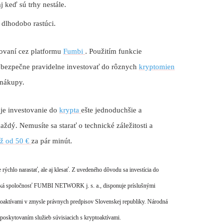
 keď sú trhy nestále.
 dlhodobo rastúci.
tovaní cez platformu
Fumbi
. Použitím funkcie
bezpečne pravidelne investovať do rôznych
kryptomien
é nákupy.
 je investovanie do
krypta
ešte jednoduchšie a
ždý. Nemusíte sa starať o technické záležitosti a
ž od 50 €
za pár minút.
 rýchlo narastať, ale aj klesať. Z uvedeného dôvodu sa investícia do
enská spoločnosť FUMBI NETWORK j. s. a., disponuje príslušnými
toaktívami v zmysle právnych predpisov Slovenskej republiky. Národná
oskytovaním služieb súvisiacich s kryptoaktívami.