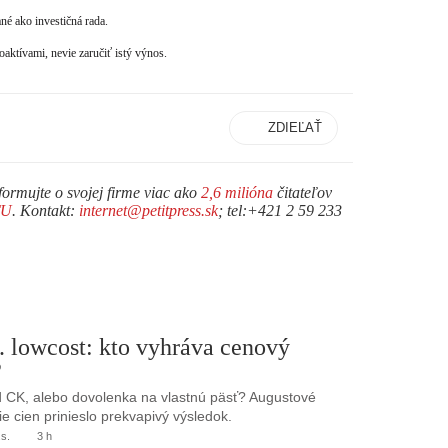
né ako investičná rada.
ktívami, nevie zaručiť istý výnos.
ZDIEĽAŤ
formujte o svojej firme viac ako
2,6 milióna
čitateľov
TU
. Kontakt:
internet@petitpress.sk
; tel:+421 2 59 233
. lowcost: kto vyhráva cenový
?
 CK, alebo dovolenka na vlastnú päsť? Augustové
e cien prinieslo prekvapivý výsledok.
.s.
3 h