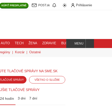
Prihlásenie
POST.sk
KÚPIŤ
PREDPLATNÉ
AUTO
TECH
ŽENA
ZDRAVIE
BLOG
MENU
Hľadaj
regióny
Korzár
Ostatné
JTE TLAČOVÉ SPRÁVY NA SME.SK
TLAČOVÉ SPRÁVY
VŠETKO O SLUŽBE
JŠIE TLAČOVÉ SPRÁVY
3 dni
7 dní
24 hodín