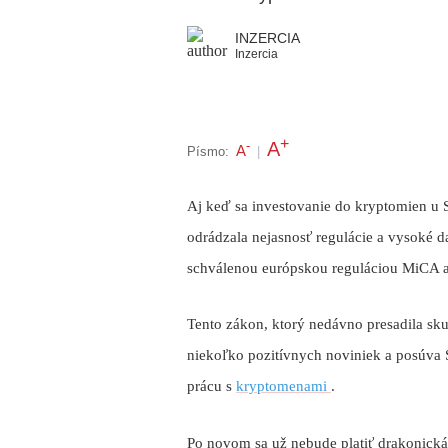
INZERCIA
Inzercia
+
A
-
A
Písmo:
|
Aj keď sa investovanie do kryptomien u S
odrádzala nejasnosť regulácie a vysoké da
schválenou európskou reguláciou MiCA 
Tento zákon, ktorý nedávno presadila sk
niekoľko pozitívnych noviniek a posúva 
prácu s
kryptomenami
.
Po novom sa už nebude platiť drakonická