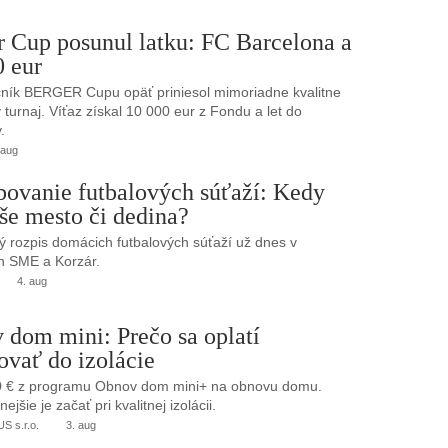
r Cup posunul latku: FC Barcelona a
0 eur
ník BERGER Cupu opäť priniesol mimoriadne kvalitne
turnaj. Víťaz získal 10 000 eur z Fondu a let do
.
 aug
bovanie futbalových súťaží: Kedy
še mesto či dedina?
 rozpis domácich futbalových súťaží už dnes v
h SME a Korzár.
4. aug
 dom mini: Prečo sa oplatí
ovať do izolácie
0 € z programu Obnov dom mini+ na obnovu domu.
jšie je začať pri kvalitnej izolácii.
 s.r.o.
3. aug