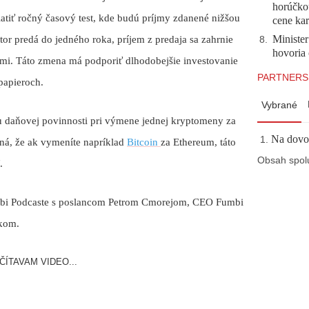
horúčko
atiť ročný časový test, kde budú príjmy zdanené nižšou
cene kar
Minister
or predá do jedného roka, príjem z predaja sa zahrnie
8
.
hovoria 
ami. Táto zmena má podporiť dlhodobejšie investovanie
PARTNERS
papieroch.
Vybrané
 daňovej povinnosti pri výmene jednej kryptomeny za
Na dovol
ná, že ak vymeníte napríklad
Bitcoin
za Ethereum, táto
Obsah spol
.
umbi Podcaste s poslancom Petrom Cmorejom, CEO Fumbi
kom.
ČÍTAVAM VIDEO...