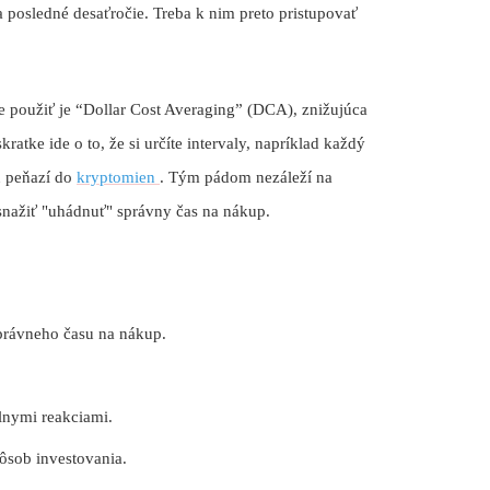
 posledné desaťročie. Treba k nim preto pristupovať
te použiť je “Dollar Cost Averaging” (DCA), znižujúca
tke ide o to, že si určíte intervaly, napríklad každý
u peňazí do
kryptomien
. Tým pádom nezáleží na
snažiť "uhádnuť" správny čas na nákup.
právneho času na nákup.
lnymi reakciami.
ôsob investovania.