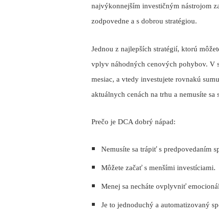
najvýkonnejším investičným nástrojom za
zodpovedne a s dobrou stratégiou.
Jednou z najlepších stratégií, ktorú môže
vplyv náhodných cenových pohybov. V skra
mesiac, a vtedy investujete rovnakú sum
aktuálnych cenách na trhu a nemusíte sa 
Prečo je DCA dobrý nápad:
Nemusíte sa trápiť s predpovedaním s
Môžete začať s menšími investíciami.
Menej sa necháte ovplyvniť emocioná
Je to jednoduchý a automatizovaný sp