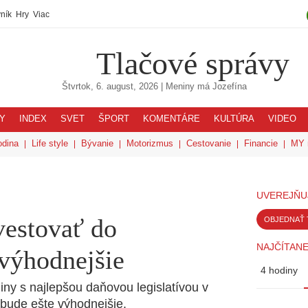
ník
Hry
Viac
Tlačové správy
Štvrtok, 6. august, 2026
| Meniny má
Jozefína
Y
INDEX
SVET
ŠPORT
KOMENTÁRE
KULTÚRA
VIDEO
odina
Life style
Bývanie
Motorizmus
Cestovanie
Financie
MY 
UVEREJŇU
vestovať do
OBJEDNAŤ 
NAJČÍTANE
 výhodnejšie
4 hodiny
iny s najlepšou daňovou legislatívou v
 bude ešte výhodnejšie.