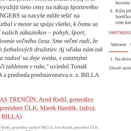
hovoria 
využijú tieto ceny na nákup športového
Kým prij
8
.
ENGERS sa navyše môže tešiť na
horúčko
cene kar
utbal v meste sa spája všetko, k čomu sa
 našich zákazníkov – pohyb, šport,
PARTNERS
rávenie voľného času. Sme veľmi radi, že
Vybrané
ch futbalových družstiev. Aj vďaka nám tak
 a radosť sa deje vonku, s ostatnými
Na dovol
či tabletom v ruke,"
uviedol Tomáš
Obsah spol
A a predseda predstavenstva o. z. BILLA
ehl, generálny riaditeľ BILLA; Ivan Kozák, prezident ÚLK;