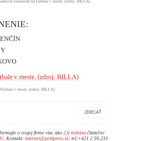
mych osobností na Futbale v meste. (zdroj: BILLA)
NENIE:
RENČÍN
MY
NKOVO
utbale v meste. (zdroj: BILLA)
ZDIEĽAŤ
formujte o svojej firme viac ako
2,6 milióna
čitateľov
TU
. Kontakt:
internet@petitpress.sk
; tel:+421 2 59 233