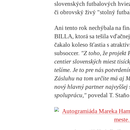
slovenských futbalových hviez
či obrovský živý "stolný futba
Ani tento rok nechýbala na fin
BILLA, ktorá sa tešila vďačne
čakalo koleso šťastia s atraktí
subsoccer.
"Z toho, že projekt 
centier slovenských miest tisíc
tešíme. Je to pre nás potvrdení
Zásluhu na tom určite má aj 
nový hlavný partner najvyššej 
spoluprácu,"
povedal T. Staňo