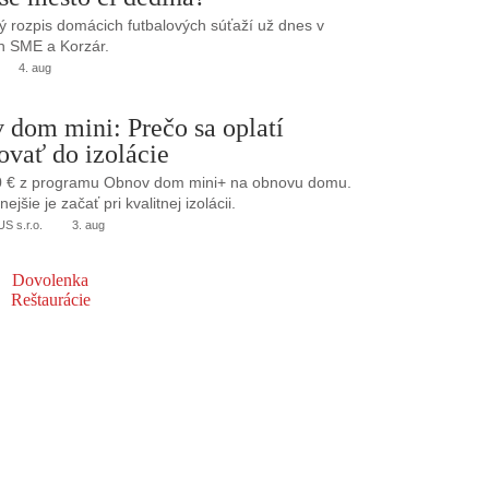
 rozpis domácich futbalových súťaží už dnes v
h SME a Korzár.
4. aug
 dom mini: Prečo sa oplatí
ovať do izolácie
0 € z programu Obnov dom mini+ na obnovu domu.
jšie je začať pri kvalitnej izolácii.
 s.r.o.
3. aug
Dovolenka
Reštaurácie