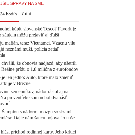
JŠIE SPRÁVY NA SME
7 dní
24 hodín
mohol kúpiť slovenské Tesco? Favorit je
o záujem môžu prejaviť aj ďalší
 ju mafián, teraz Vietnamci. Vzácnu vilu
ú neznámi muži, polícia zatiaľ
hla
 chválil, že obnovia nadjazd, aby ušetrili
e. Reálne prídu o 1,8 milióna z eurofondov
 je len jedno: Auto, ktoré malo zmeniť
parkuje v Brezne
vinu semenníkov, nádor rástol aj na
. Na preventívke som nebol dvanásť
ovorí
Šampión s nádormi mozgu so slzami
emiéra: Dajte nám šancu bojovať o naše
 hlási príchod rodinnej karty. Jeho kritici