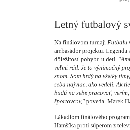
Marek 
Letný futbalový s
Na finálovom turnaji
Futbalu 
ambasádor projektu. Legenda s
dôležitosť pohybu u detí.
"Amb
veľmi rád. Je to výnimočný proj
snom. Som hrdý na všetky tímy, 
seba najviac, ako vedeli. Ak ti
budú na sebe pracovať, verím, 
športovcov,"
povedal Marek H
Lákadlom finálového programu
Hamšíka proti súperom z telev