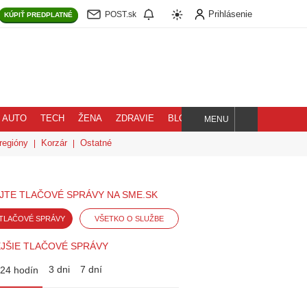
Prihlásenie
POST.sk
KÚPIŤ
PREDPLATNÉ
AUTO
TECH
ŽENA
ZDRAVIE
BLOG
MENU
Hľadaj
regióny
Korzár
Ostatné
JTE TLAČOVÉ SPRÁVY NA SME.SK
TLAČOVÉ SPRÁVY
VŠETKO O SLUŽBE
JŠIE TLAČOVÉ SPRÁVY
3 dni
7 dní
24 hodín