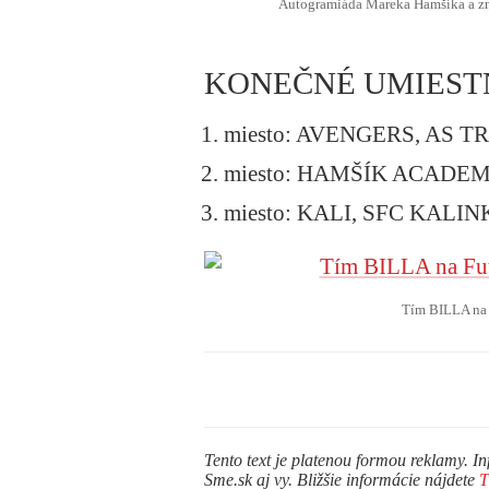
Autogramiáda Mareka Hamšíka a zná
KONEČNÉ UMIEST
miesto: AVENGERS, AS T
miesto: HAMŠÍK ACADE
miesto: KALI, SFC KALI
Tím BILLA na F
Tento text je platenou formou reklamy. In
Sme.sk aj vy. Bližšie informácie nájdete