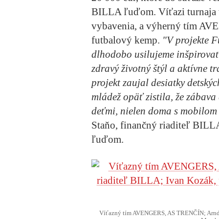
BILLA ľuďom. Víťazi turnaja 
vybavenia, a výherný tím AV
futbalový kemp.
"V projekte F
dlhodobo usilujeme inšpirovať
zdravý životný štýl a aktívne t
projekt zaujal desiatky detský
mládež opäť zistila, že zábava
deťmi, nielen doma s mobilom 
Staňo, finančný riaditeľ BILL
ľuďom.
Víťazný tím AVENGERS, AS TRENČÍN; Arnd Ri