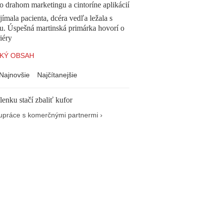
o drahom marketingu a cintoríne aplikácií
ímala pacienta, dcéra vedľa ležala s
u. Úspešná martinská primárka hovorí o
iéry
KÝ OBSAH
Najnovšie
Najčítanejšie
enku stačí zbaliť kufor
upráce s komerčnými partnermi ›