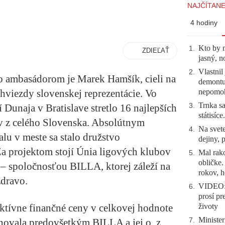
NAJČÍTANE
4 hodiny
Kto by 
1
.
ZDIEĽAŤ
jasný, n
Vlastnil
2
.
ho ambasádorom je Marek Hamšík, cieli na
demontuj
nepomo
hviezdy slovenskej reprezentácie. Vo
Trnka sa
3
.
 Dunaja v Bratislave stretlo 16 najlepších
státisíc
v z celého Slovenska. Absolútnym
Na svete
4
.
lu v meste sa stalo družstvo
dejiny, 
rojektom stojí Únia ligových klubov
Mal rako
5
.
obličke
– spoločnosťou BILLA, ktorej záleží na
rokov, h
zdravo.
VIDEO: 
6
.
prosí pr
životy
aktívne finančné ceny v celkovej hodnote
Minister
7
.
enovala predovšetkým BILLA a jej o. z.