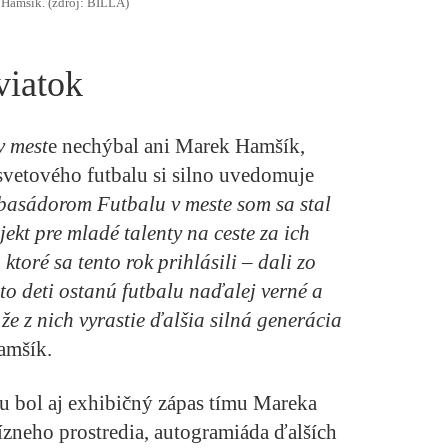
Hamšík. (zdroj: BILLA)
viatok
v mest
e nechýbal ani Marek Hamšík,
vetového futbalu si silno uvedomuje
asádorom Futbalu v meste som sa stal
ekt pre mladé talenty na ceste za ich
ktoré sa tento rok prihlásili – dali zo
eto deti ostanú futbalu naďalej verné a
že z nich vyrastie ďalšia silná generácia
amšík.
 bol aj exhibičný zápas tímu Mareka
ízneho prostredia, autogramiáda ďalších