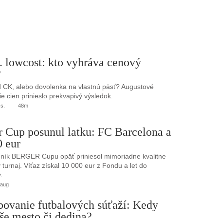
. lowcost: kto vyhráva cenový
?
 CK, alebo dovolenka na vlastnú päsť? Augustové
e cien prinieslo prekvapivý výsledok.
.s.
48m
r Cup posunul latku: FC Barcelona a
0 eur
ník BERGER Cupu opäť priniesol mimoriadne kvalitne
turnaj. Víťaz získal 10 000 eur z Fondu a let do
.
 aug
bovanie futbalových súťaží: Kedy
še mesto či dedina?