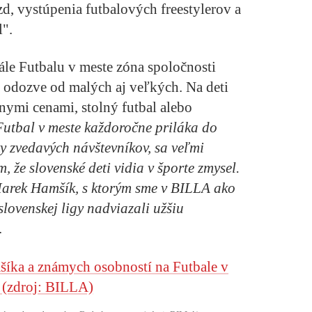
d, vystúpenia futbalových freestylerov a
l".
ále Futbalu v meste zóna spoločnosti
j odozve od malých aj veľkých. Na deti
vnymi cenami, stolný futbal alebo
Futbal v meste každoročne priláka do
ky zvedavých návštevníkov, sa veľmi
m, že slovenské deti vidia v športe zmysel.
Marek Hamšík, s ktorým sme v BILLA ako
slovenskej ligy nadviazali užšiu
.