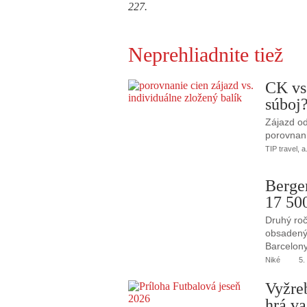
227.
Neprehliadnite tiež
CK vs
súboj
Zájazd od
porovnani
TIP travel, a
Berge
17 50
Druhý roč
obsadený 
Barcelony
Niké
5.
Vyžre
hrá va