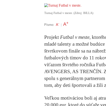
Turnaj Futbal v meste. (Zdroj: BILLA)
+
A
-
A
Písmo:
|
Projekt
Futbal v meste
, ktoré
mladé talenty a možné budúce 
štvrtkovom finále sa na nábreží
futbalových tímov do 11 roko
víťazom štvrtého ročníka Futba
AVENGERS, AS TRENČÍN. Za p
spolu s generálnym partnerom 
tom, aby deti športovali a žili 
Veľkou motiváciou boli aj atr
20 000 eur, ktoré do súťaže v