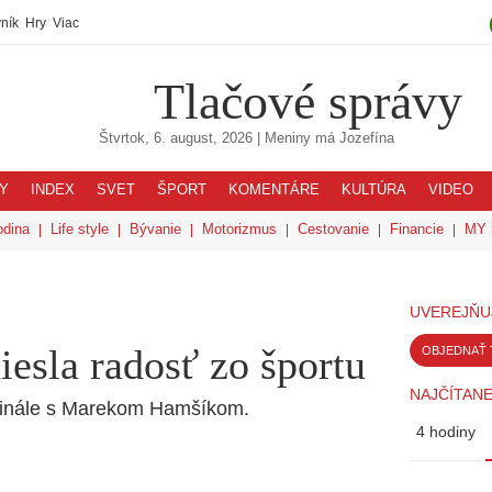
ník
Hry
Viac
Tlačové správy
Štvrtok, 6. august, 2026
| Meniny má
Jozefína
Y
INDEX
SVET
ŠPORT
KOMENTÁRE
KULTÚRA
VIDEO
odina
Life style
Bývanie
Motorizmus
Cestovanie
Financie
MY 
UVEREJŇU
esla radosť zo športu
OBJEDNAŤ 
NAJČÍTANE
 finále s Marekom Hamšíkom.
4 hodiny