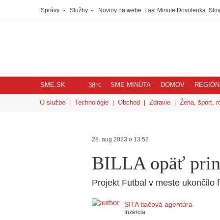
Správy
Služby
Noviny na webe
Last Minute Dovolenka
Slov
SME.SK
SME MINÚTA
DOMOV
REGIÓN
℃
38
O službe
Technológie
Obchod
Zdravie
Žena, šport, r
28. aug 2023 o 13:52
BILLA opäť prini
Projekt Futbal v meste ukončilo
SITA tlačová agentúra
Inzercia