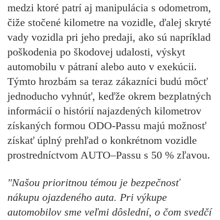
medzi ktoré patrí aj manipulácia s odometrom,
čiže stočené kilometre na vozidle, ďalej skryté
vady vozidla pri jeho predaji, ako sú napríklad
poškodenia po škodovej udalosti, výskyt
automobilu v pátraní alebo auto v exekúcii.
Týmto hrozbám sa teraz zákazníci budú môcť
jednoducho vyhnúť, keďže okrem bezplatných
informácií o histórií najazdených kilometrov
získaných formou ODO-Passu majú možnosť
získať úplný prehľad o konkrétnom vozidle
prostredníctvom AUTO–Passu s 50 % zľavou.
"Našou prioritnou témou je bezpečnosť
nákupu ojazdeného auta. Pri výkupe
automobilov sme veľmi dôslední, o čom svedčí