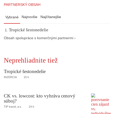
PARTNERSKÝ OBSAH
Najnovšie
Najčítanejšie
Vybrané
Tropické šestonedelie
Obsah spolupráce s komerčnými partnermi ›
Neprehliadnite tiež
Tropické šestonedelie
INZERCIA
15 h
CK vs. lowcost: kto vyhráva cenový
súboj?
TIP travel, a.s.
24 h