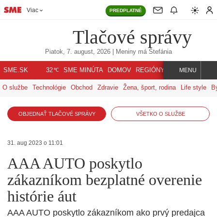
Viac
PREDPLATNÉ
Tlačové správy
Piatok, 7. august, 2026
| Meniny má
Štefánia
℃
SME.SK
SME MINÚTA
DOMOV
REGIÓNY
INDEX
SVET
32
MENU
O službe
Technológie
Obchod
Zdravie
Žena, šport, rodina
Life style
B
OBJEDNAŤ TLAČOVÉ SPRÁVY
VŠETKO O SLUŽBE
31. aug 2023 o 11:01
AAA AUTO poskytlo
zákazníkom bezplatné overenie
histórie áut
AAA AUTO poskytlo zákazníkom ako prvý predajca