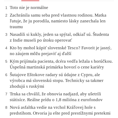
Toto nie je normálne
1
Zachránila samu seba pred vlastnou rodinou. Matka
2
ľutuje, že ju porodila, namiesto lásky zanechala len
traumu
Nasadili si kukly, jeden sa spýtal, odkiaľ sú. Študenta
3
z Indie museli po útoku operovať
Kto by mohol kúpiť slovenské Tesco? Favorit je jasný,
4
no záujem môžu prejaviť aj ďalší
Kým prijímala pacienta, dcéra vedľa ležala s horúčkou.
5
Úspešná martinská primárka hovorí o cene kariéry
Šutajove Eštokove radary sú údajne z Cypru, ale
6
výrobca má slovenskú stopu. Technicky sa takmer
zhodujú s ruskými
Trnka sa chválil, že obnovia nadjazd, aby ušetrili
7
státisíce. Reálne prídu o 1,8 milióna z eurofondov
Nová asfaltka vedie na vrchol Kráľovej hole s
8
predstihom. Otvoria ju ešte pred prestížnymi pretekmi