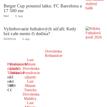
Berger Cup posunul latku: FC Barcelona a
17 500 eur
Niké
5. aug
Vyžrebovanie futbalových súťaží: Kedy
hrá vaše mesto či dedina?
INZERCIA
4. aug
Dovolenka
Reštaurácie
Last
Poznávacie
Poznávacie
Minute
zájazdy
zájazdy
Dovolenka
Turecko
Taliansko
Poznávacie
už
už
zájazdy
od
od
Last
599
699
Minute
€
€
Turecko
Dovolenka
Maldivy
Last