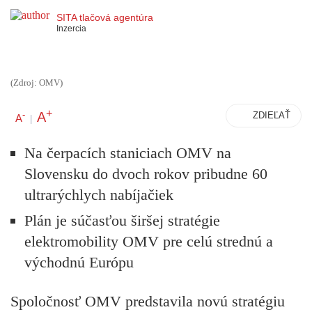
SITA tlačová agentúra
Inzercia
(Zdroj: OMV)
+
A
-
ZDIEĽAŤ
A
|
Na čerpacích staniciach OMV na
Slovensku do dvoch rokov pribudne 60
ultrarýchlych nabíjačiek
Plán je súčasťou širšej stratégie
elektromobility OMV pre celú strednú a
východnú Európu
Spoločnosť OMV predstavila novú stratégiu