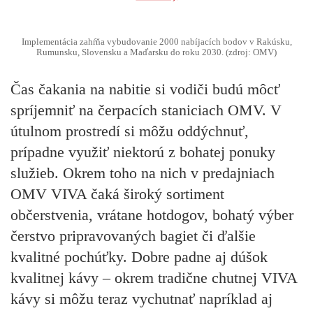
Implementácia zahŕňa vybudovanie 2000 nabíjacích bodov v Rakúsku,
Rumunsku, Slovensku a Maďarsku do roku 2030. (zdroj: OMV)
Čas čakania na nabitie si vodiči budú môcť
spríjemniť na čerpacích staniciach OMV. V
útulnom prostredí si môžu oddýchnuť,
prípadne využiť niektorú z bohatej ponuky
služieb. Okrem toho na nich v predajniach
OMV VIVA čaká široký sortiment
občerstvenia, vrátane hotdogov, bohatý výber
čerstvo pripravovaných bagiet či ďalšie
kvalitné pochúťky. Dobre padne aj dúšok
kvalitnej kávy – okrem tradične chutnej VIVA
kávy si môžu teraz vychutnať napríklad aj