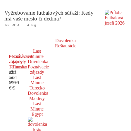
Vyžrebovanie futbalových súťaží: Kedy
hrá vaše mesto či dedina?
INZERCIA
4. aug
Dovolenka
Reštaurácie
Last
Poznávacie
Poznávacie
Minute
zájazdy
zájazdy
Dovolenka
Taliansko
Turecko
Poznávacie
už
už
zájazdy
od
od
Last
699
599
Minute
€
€
Turecko
Dovolenka
Maldivy
Last
Minute
Egypt