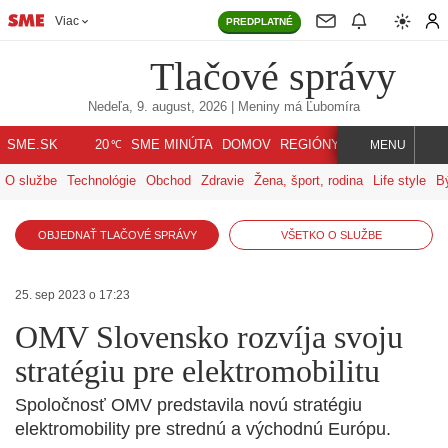
Viac
PREDPLATNÉ
Tlačové správy
Nedeľa, 9. august, 2026
| Meniny má
Ľubomíra
℃
SME.SK
SME MINÚTA
DOMOV
REGIÓNY
INDEX
SVET
20
MENU
O službe
Technológie
Obchod
Zdravie
Žena, šport, rodina
Life style
B
OBJEDNAŤ TLAČOVÉ SPRÁVY
VŠETKO O SLUŽBE
25. sep 2023 o 17:23
OMV Slovensko rozvíja svoju
stratégiu pre elektromobilitu
Spoločnosť OMV predstavila novú stratégiu
elektromobility pre strednú a východnú Európu.