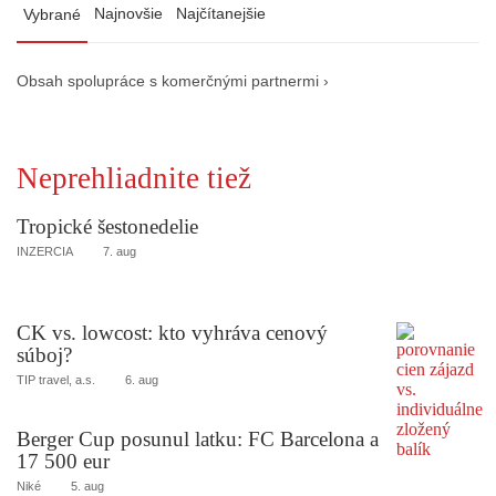
Najnovšie
Najčítanejšie
Vybrané
Obsah spolupráce s komerčnými partnermi ›
Neprehliadnite tiež
Tropické šestonedelie
INZERCIA
7. aug
CK vs. lowcost: kto vyhráva cenový
súboj?
TIP travel, a.s.
6. aug
Berger Cup posunul latku: FC Barcelona a
17 500 eur
Niké
5. aug