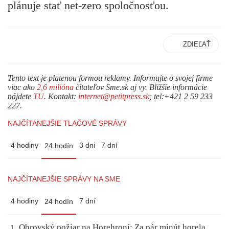
plánuje stať net-zero spoločnosťou.
ZDIEĽAŤ
Tento text je platenou formou reklamy. Informujte o svojej firme
viac ako
2,6 milióna
čitateľov Sme.sk aj vy. Bližšie informácie
nájdete
TU
. Kontakt:
internet@petitpress.sk
; tel:+421 2 59 233
227.
NAJČÍTANEJŠIE TLAČOVÉ SPRÁVY
4 hodiny
3 dni
7 dní
24 hodín
NAJČÍTANEJŠIE SPRÁVY NA SME
4 hodiny
7 dní
24 hodín
Obrovský požiar na Horehroní: Za pár minút horela
1