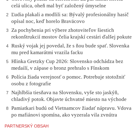
celá ulica, oheň mal byť založený úmyselne
Ľudia plakali a modlili sa: Bývalý profesionálny hasič
2
opísal noc, keď horelo Braväcovo
Za pochybenia pri výbere zhotoviteľov šiestich
3
rekonštrukcií mostov čelia krajskí cestári ďalšej pokute
Ruský vojak jej povedal, že s ňou bude spať. Slovenka
4
mu pred kamarátmi vrazila facku
Hlinka Gretzky Cup 2026: Slovensko odchádza bez
5
medailí, v zápase o bronz prehralo s Fínskom
Polícia žiada verejnosť o pomoc. Potrebuje stotožniť
6
osobu z fotografie
Najhlbšia tiesňava na Slovensku, vyše sto jaskýň,
7
chladivý potok. Objavte úchvatné miesto na východe
Pamiatkari budú od Vietnamcov žiadať nápravu. Vdova
8
po mafiánovi spomína, ako vyzerala vila zvnútra
PARTNERSKÝ OBSAH