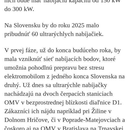
nich bude mať nabíjaciu kapacitu od 150 kW
do 300 kW.
Na Slovensku by do roku 2025 malo
pribudnúť 60 ultrarýchlych nabíjačiek.
V prvej fáze, už do konca budúceho roka, by
mala vzniknúť sieť nabíjacích bodov, ktoré
umožnia pohodlnú prepravu bez stresu
elektromobilom z jedného konca Slovenska na
druhý. Už dnes sa ultrarýchle nabíjačky
nachádzajú na dvoch čerpacích staniciach
OMV v bezprostrednej blízkosti diaľnice D1.
Zákazníci ich nájdu napríklad pri Žiline v
Dolnom Hričove, či v Poprade-Matejovciach a
čoskoro aj na OMV v Bratislava na Trnavskej