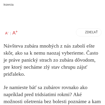
Inzercia
+
A
-
ZDIEĽAŤ
A
|
Návšteva zubára mnohých z nás zabolí ešte
skôr, ako sa k nemu naozaj vyberieme. Často
je práve panický strach zo zubára dôvodom,
pre ktorý necháme zlý stav chrupu zájsť
priďaleko.
Je namieste báť sa zubárov rovnako ako
napríklad pred tridsiatimi rokmi? Aké
možnosti ošetrenia bez bolesti poznáme a kam