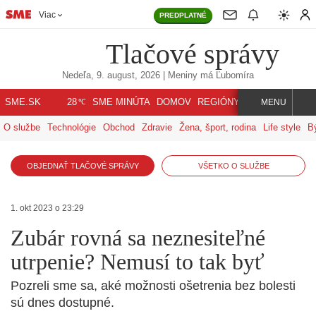
Viac
PREDPLATNÉ
Tlačové správy
Nedeľa, 9. august, 2026
| Meniny má
Ľubomíra
℃
SME.SK
SME MINÚTA
DOMOV
REGIÓNY
INDEX
SVET
28
MENU
O službe
Technológie
Obchod
Zdravie
Žena, šport, rodina
Life style
B
OBJEDNAŤ TLAČOVÉ SPRÁVY
VŠETKO O SLUŽBE
1. okt 2023 o 23:29
Zubár rovná sa neznesiteľné
utrpenie? Nemusí to tak byť
Pozreli sme sa, aké možnosti ošetrenia bez bolesti
sú dnes dostupné.