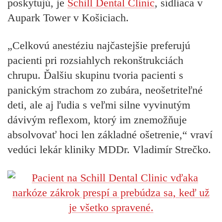
poskytujú, je
Schill Dental Clinic
, sídliaca v
Aupark Tower v Košiciach.
„Celkovú anestéziu najčastejšie preferujú
pacienti pri rozsiahlych rekonštrukciách
chrupu. Ďalšiu skupinu tvoria pacienti s
panickým strachom zo zubára, neošetriteľné
deti, ale aj ľudia s veľmi silne vyvinutým
dávivým reflexom, ktorý im znemožňuje
absolvovať hoci len základné ošetrenie,“ vraví
vedúci lekár kliniky MDDr. Vladimír Strečko.