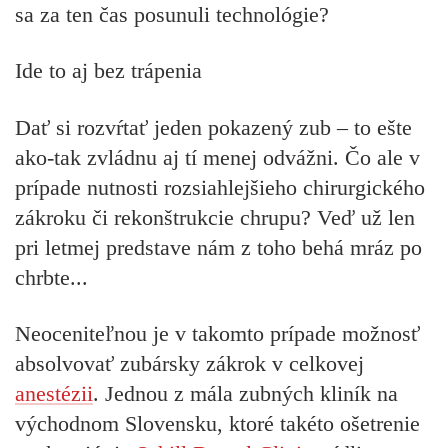
sa za ten čas posunuli technológie?
Ide to aj bez trápenia
Dať si rozvŕtať jeden pokazený zub – to ešte
ako-tak zvládnu aj tí menej odvážni. Čo ale v
prípade nutnosti rozsiahlejšieho chirurgického
zákroku či rekonštrukcie chrupu? Veď už len
pri letmej predstave nám z toho behá mráz po
chrbte...
Neoceniteľnou je v takomto prípade možnosť
absolvovať zubársky zákrok v celkovej
anestézii
. Jednou z mála zubných kliník na
východnom Slovensku, ktoré takéto ošetrenie