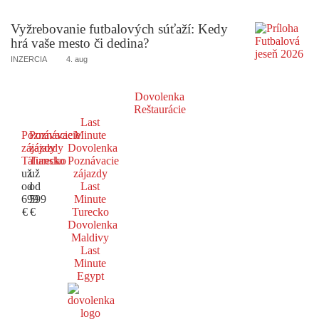
Vyžrebovanie futbalových súťaží: Kedy
hrá vaše mesto či dedina?
INZERCIA
4. aug
Dovolenka
Reštaurácie
Last
Poznávacie
Poznávacie
Minute
zájazdy
zájazdy
Dovolenka
Taliansko
Turecko
Poznávacie
už
už
zájazdy
od
od
Last
699
599
Minute
€
€
Turecko
Dovolenka
Maldivy
Last
Minute
Egypt