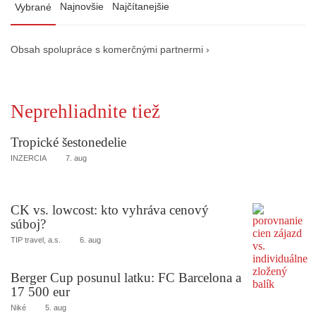
Najnovšie
Najčítanejšie
Vybrané
Obsah spolupráce s komerčnými partnermi ›
Neprehliadnite tiež
Tropické šestonedelie
INZERCIA
7. aug
CK vs. lowcost: kto vyhráva cenový
súboj?
TIP travel, a.s.
6. aug
Berger Cup posunul latku: FC Barcelona a
17 500 eur
Niké
5. aug