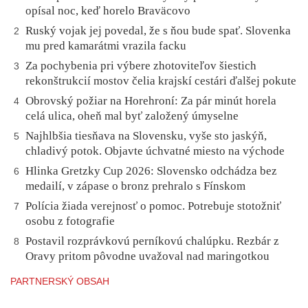
opísal noc, keď horelo Braväcovo
Ruský vojak jej povedal, že s ňou bude spať. Slovenka
2
mu pred kamarátmi vrazila facku
Za pochybenia pri výbere zhotoviteľov šiestich
3
rekonštrukcií mostov čelia krajskí cestári ďalšej pokute
Obrovský požiar na Horehroní: Za pár minút horela
4
celá ulica, oheň mal byť založený úmyselne
Najhlbšia tiesňava na Slovensku, vyše sto jaskýň,
5
chladivý potok. Objavte úchvatné miesto na východe
Hlinka Gretzky Cup 2026: Slovensko odchádza bez
6
medailí, v zápase o bronz prehralo s Fínskom
Polícia žiada verejnosť o pomoc. Potrebuje stotožniť
7
osobu z fotografie
Postavil rozprávkovú perníkovú chalúpku. Rezbár z
8
Oravy pritom pôvodne uvažoval nad maringotkou
PARTNERSKÝ OBSAH