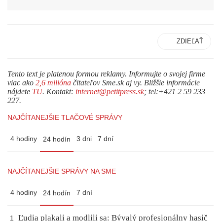
ZDIEĽAŤ
Tento text je platenou formou reklamy. Informujte o svojej firme
viac ako
2,6 milióna
čitateľov Sme.sk aj vy. Bližšie informácie
nájdete
TU
. Kontakt:
internet@petitpress.sk
; tel:+421 2 59 233
227.
NAJČÍTANEJŠIE TLAČOVÉ SPRÁVY
4 hodiny
3 dni
7 dní
24 hodín
NAJČÍTANEJŠIE SPRÁVY NA SME
4 hodiny
7 dní
24 hodín
Ľudia plakali a modlili sa: Bývalý profesionálny hasič
1