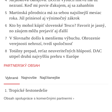
4
nezraní. Keď mi povie ďakujem, aj sa zahanbím
Martinská pôrodnica má za sebou najsilnejší mesiac
5
roka. Júl priniesol aj výnimočný zákrok
Kto by mohol kúpiť slovenské Tesco? Favorit je jasný,
6
no záujem môžu prejaviť aj ďalší
V Slovnafte došlo k menšiemu výbuchu. Ohrozenie
7
verejnosti nehrozí, tvrdí spoločnosť
Totálny prepad, reťaz neuveriteľných hlúpostí. DAC
8
utrpel druhú najvyššiu prehru v Európe
PARTNERSKÝ OBSAH
Najnovšie
Najčítanejšie
Vybrané
Tropické šestonedelie
Obsah spolupráce s komerčnými partnermi ›