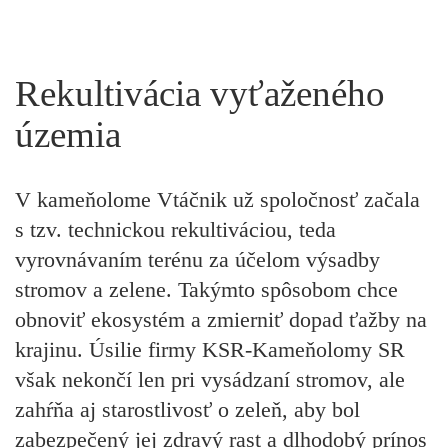
Rekultivácia vyťaženého
územia
V kameňolome Vtáčnik už spoločnosť začala
s tzv. technickou rekultiváciou, teda
vyrovnávaním terénu za účelom výsadby
stromov a zelene. Takýmto spôsobom chce
obnoviť ekosystém a zmierniť dopad ťažby na
krajinu. Úsilie firmy KSR-Kameňolomy SR
však nekončí len pri vysádzaní stromov, ale
zahŕňa aj starostlivosť o zeleň, aby bol
zabezpečený jej zdravý rast a dlhodobý prínos