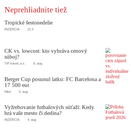
Neprehliadnite tiež
Tropické šestonedelie
INZERCIA
21 h
CK vs. lowcost: kto vyhráva cenový
súboj?
TIP travel, a.s.
6. aug
Berger Cup posunul latku: FC Barcelona a
17 500 eur
Niké
5. aug
Vyžrebovanie futbalových súťaží: Kedy
hrá vaše mesto či dedina?
INZERCIA
4. aug