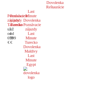
Dovolenka
Reštaurácie
Last
Poznávacie
Poznávacie
Minute
zájazdy
zájazdy
Dovolenka
Taliansko
Turecko
Poznávacie
už
už
zájazdy
od
od
Last
699
599
Minute
€
€
Turecko
Dovolenka
Maldivy
Last
Minute
Egypt