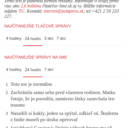
Tento text je platenou formou reklamy. Informujte o svojej firme
viac ako
2,6 milióna
čitateľov Sme.sk aj vy. Bližšie informácie
nájdete
TU
. Kontakt:
internet@petitpress.sk
; tel:+421 2 59 233
227.
NAJČÍTANEJŠIE TLAČOVÉ SPRÁVY
4 hodiny
3 dni
7 dní
24 hodín
NAJČÍTANEJŠIE SPRÁVY NA SME
4 hodiny
7 dní
24 hodín
Toto nie je normálne
1
Zachránila samu seba pred vlastnou rodinou. Matka
2
ľutuje, že ju porodila, namiesto lásky zanechala len
traumu
Nasadili si kukly, jeden sa spýtal, odkiaľ sú. Študenta
3
z Indie museli po útoku operovať
Jarjabková Garajová: Dcérin výbuch hnevu ma už