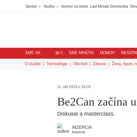
Správy
Služby
Noviny na webe
Last Minute Dovolenka
Slov
SME.SK
SME MINÚTA
DOMOV
REGIÓN
℃
38
O službe
Technológie
Obchod
Zdravie
Žena, šport, r
11. okt 2023 o 16:05
Be2Can začína u
Diskusie a masterclass.
INZERCIA
Inzercia