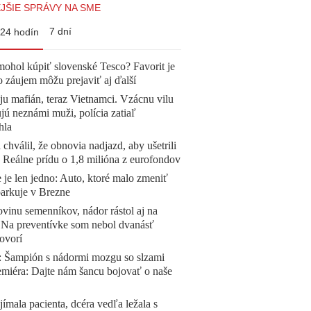
JŠIE SPRÁVY NA SME
7 dní
24 hodín
mohol kúpiť slovenské Tesco? Favorit je
o záujem môžu prejaviť aj ďalší
 ju mafián, teraz Vietnamci. Vzácnu vilu
ú neznámi muži, polícia zatiaľ
hla
 chválil, že obnovia nadjazd, aby ušetrili
e. Reálne prídu o 1,8 milióna z eurofondov
 je len jedno: Auto, ktoré malo zmeniť
parkuje v Brezne
vinu semenníkov, nádor rástol aj na
. Na preventívke som nebol dvanásť
ovorí
Šampión s nádormi mozgu so slzami
emiéra: Dajte nám šancu bojovať o naše
ímala pacienta, dcéra vedľa ležala s