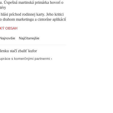
u. Úspešná martinská primárka hovorí o
iéry
 hlási príchod rodinnej karty. Jeho kritici
o drahom marketingu a cintoríne aplikácií
KÝ OBSAH
Najnovšie
Najčítanejšie
enku stačí zbaliť kufor
upráce s komerčnými partnermi ›