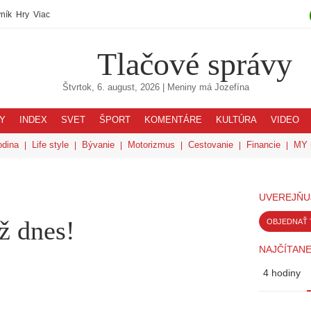
ník
Hry
Viac
Tlačové správy
Štvrtok, 6. august, 2026
| Meniny má
Jozefína
Y
INDEX
SVET
ŠPORT
KOMENTÁRE
KULTÚRA
VIDEO
odina
Life style
Bývanie
Motorizmus
Cestovanie
Financie
MY 
UVEREJŇU
ž dnes!
OBJEDNAŤ 
NAJČÍTANE
4 hodiny