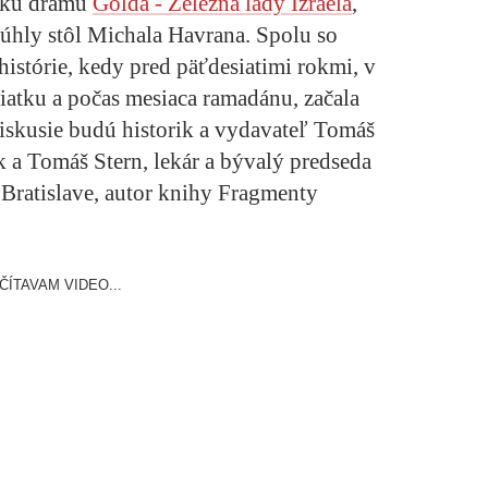
ickú drámu
Golda - Železná lady Izraela
,
úhly stôl Michala Havrana. Spolu so
istórie, kedy pred päťdesiatimi rokmi, v
iatku a počas mesiaca ramadánu, začala
iskusie budú historik a vydavateľ Tomáš
k a Tomáš Stern, lekár a bývalý predseda
Bratislave, autor knihy Fragmenty
ČÍTAVAM VIDEO...