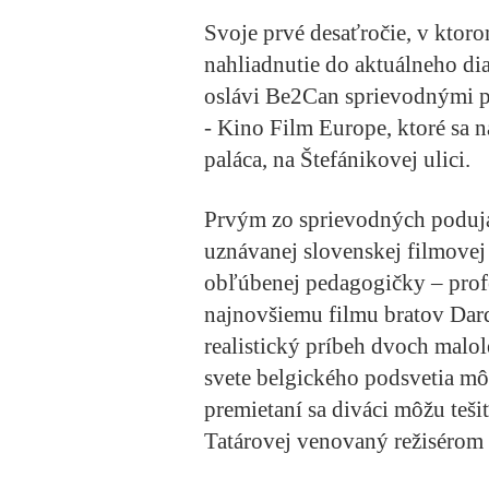
Svoje prvé desaťročie, v kt
nahliadnutie do aktuálneho di
oslávi Be2Can sprievodnými p
- Kino Film Europe, ktoré sa n
paláca, na Štefánikovej ulici.
Prvým zo sprievodných podujat
uznávanej slovenskej filmovej 
obľúbenej pedagogičky – prof
najnovšiemu filmu bratov Da
realistický príbeh dvoch malol
svete belgického podsvetia mô
premietaní sa diváci môžu teši
Tatárovej venovaný režisérom 