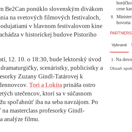
horúčko
orom Be2Can ponúklo slovenským divákom
cene kar
ania na svetových filmových festivaloch,
Minister
8
.
hovoria 
odujatiami v hlavnom festivalovom kine
PARTNERS
achádza v historickej budove Pistoriho
Vybrané
í, 12. 10. o 18:30, bude lektorský úvod
Na dovol
dramaturgičky, scenáristky, publicistky a
Obsah spol
esorky Zuzany Gindl-Tatárovej k
rdennovcov.
Tori a Lokita
prináša ostro
etých utečencov, ktorí sa v súčasnom
žu spoľahnúť iba na seba navzájom. Po
ť na masterclass profesorky Gindl-
a analýze filmu.