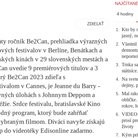
NAJČÍTANE
4 hodiny
ZDIEĽAŤ
Kto by 
1
.
jasný, n
iaty ročník Be2Can, prehliadka výrazných
Vlastnil
2
.
ových festivalov v Berlíne, Benátkach a
demontuj
nepomo
ských kinách v 29 slovenských mestách a
Trnka sa
3
.
Can uvedie 9 premiérových titulov a 3
státisíc
orý Be2Can 2023 zdieľa s
Na svete
4
.
valom v Cannes, je Jeanne du Barry -
dejiny, 
Mal rako
avných úlohách s Johnnym Deppom a
5
.
obličke
éžie. Srdce festivalu, bratislavské Kino
rokov, h
odný program, ktorý bude zahŕňať
VIDEO: 
6
.
prosí pr
vybraným filmom. Diváci navyše získajú
životy
 do videotéky Edisonline zadarmo.
Kým prij
7
.