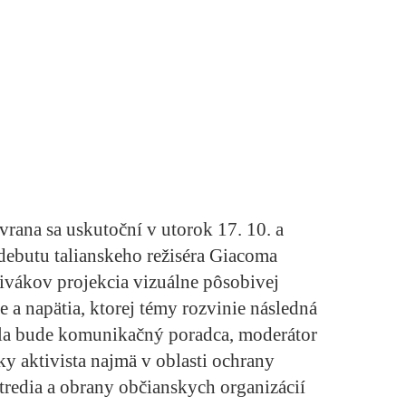
rana sa uskutoční v utorok 17. 10. a
ebutu talianskeho režiséra Giacoma
ivákov projekcia vizuálne pôsobivej
ie a napätia, ktorej témy rozvinie následná
la bude komunikačný poradca, moderátor
y aktivista najmä v oblasti ochrany
tredia a obrany občianskych organizácií