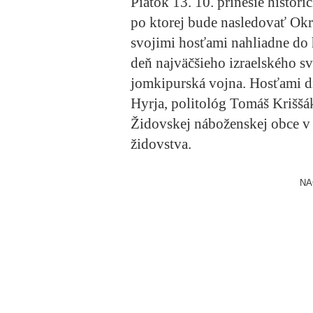
Piatok 13. 10. prinesie histor
po ktorej bude nasledovať Okr
svojimi hosťami nahliadne do h
deň najväčšieho izraelského sv
jomkipurská vojna. Hosťami d
Hyrja, politológ Tomáš Kriššá
Židovskej náboženskej obce v 
židovstva.
NA