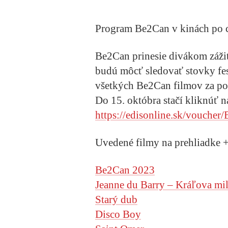
Program Be2Can v kinách po 
Be2Can prinesie divákom záž
budú môcť sledovať stovky fes
všetkých Be2Can filmov za po
Do 15. októbra stačí kliknúť n
https://edisonline.sk/vouch
Uvedené filmy na prehliadke + 
Be2Can 2023
Jeanne du Barry – Kráľova mi
Starý dub
Disco Boy