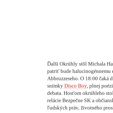
Ďalší Okrúhly stôl Michala Hav
patriť bude halucinogénnemu d
Abbruzzeseho. O 18:00 čaká d
snímky
Disco Boy
, plnej poéz
debata. Hosťom okrúhleho sto
relácie Bezpečne SK a občiansk
ľudských práv, životného pros