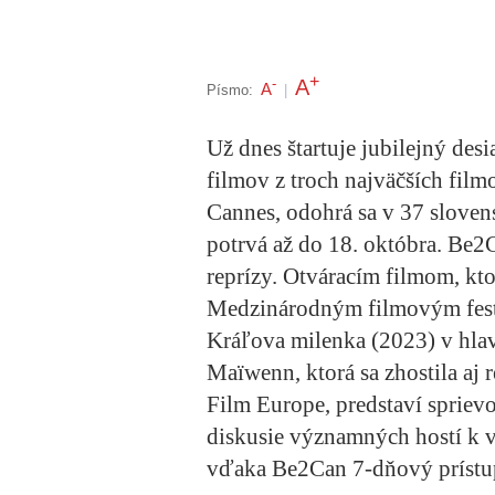
+
A
-
A
Písmo:
|
Už dnes štartuje jubilejný des
filmov z troch najväčších film
Cannes, odohrá sa v 37 sloven
potrvá až do 18. októbra. Be2
reprízy. Otváracím filmom, kt
Medzinárodným filmovým festi
Kráľova milenka (2023) v hl
Maïwenn, ktorá sa zhostila aj r
Film Europe, predstaví spriev
diskusie významných hostí k 
vďaka Be2Can 7-dňový prístup