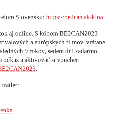
celom Slovensku:
https://be2can.sk/kina
itok aj online. S kódom BE2CAN2023
tivalových a európskych filmov, vrátane
sledných 9 rokov, sedem dní zadarmo.
a odkaz a aktivovať si voucher:
er/BE2CAN2023
.
trailer:
lenka