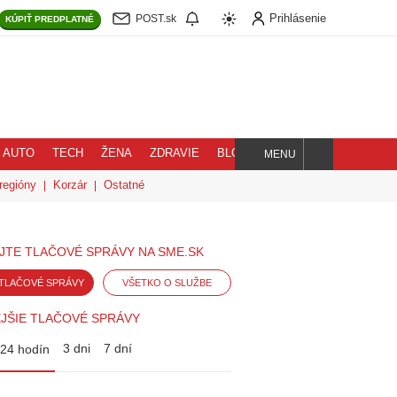
Prihlásenie
POST.sk
KÚPIŤ
PREDPLATNÉ
AUTO
TECH
ŽENA
ZDRAVIE
BLOG
MENU
Hľadaj
regióny
Korzár
Ostatné
JTE TLAČOVÉ SPRÁVY NA SME.SK
TLAČOVÉ SPRÁVY
VŠETKO O SLUŽBE
JŠIE TLAČOVÉ SPRÁVY
3 dni
7 dní
24 hodín