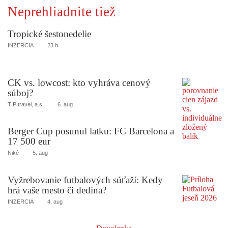
Neprehliadnite tiež
Tropické šestonedelie
INZERCIA
23 h
CK vs. lowcost: kto vyhráva cenový
súboj?
TIP travel, a.s.
6. aug
Berger Cup posunul latku: FC Barcelona a
17 500 eur
Niké
5. aug
Vyžrebovanie futbalových súťaží: Kedy
hrá vaše mesto či dedina?
INZERCIA
4. aug