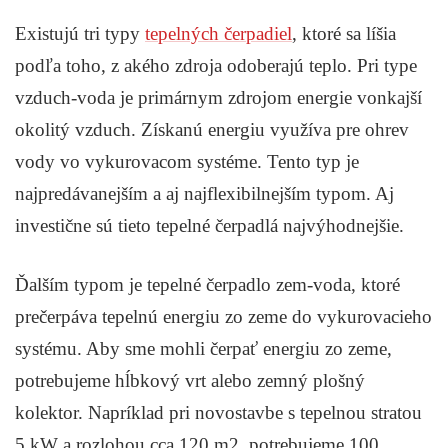
Existujú tri typy
tepelných čerpadiel
, ktoré sa líšia
podľa toho, z akého zdroja odoberajú teplo. Pri type
vzduch-voda je primárnym zdrojom energie vonkajší
okolitý vzduch. Získanú energiu využíva pre ohrev
vody vo vykurovacom systéme. Tento typ je
najpredávanejším a aj najflexibilnejším typom. Aj
investične sú tieto tepelné čerpadlá najvýhodnejšie.
Ďalším typom je tepelné čerpadlo zem-voda, ktoré
prečerpáva tepelnú energiu zo zeme do vykurovacieho
systému. Aby sme mohli čerpať energiu zo zeme,
potrebujeme hĺbkový vrt alebo zemný plošný
kolektor. Napríklad pri novostavbe s tepelnou stratou
5 kW a rozlohou cca 120 m2, potrebujeme 100