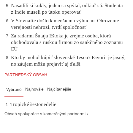
Nasadili si kukly, jeden sa spýtal, odkiaľ sú. Študenta
5
z Indie museli po útoku operovať
V Slovnafte došlo k menšiemu výbuchu. Ohrozenie
6
verejnosti nehrozí, tvrdí spoločnosť
Za radarmi Šutaja Eštoka je zrejme osoba, ktorá
7
obchodovala s ruskou firmou zo sankčného zoznamu
EÚ
Kto by mohol kúpiť slovenské Tesco? Favorit je jasný,
8
no záujem môžu prejaviť aj ďalší
PARTNERSKÝ OBSAH
Najnovšie
Najčítanejšie
Vybrané
Tropické šestonedelie
Obsah spolupráce s komerčnými partnermi ›