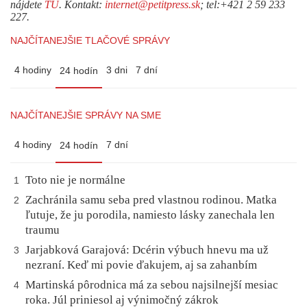
nájdete
TU
. Kontakt:
internet@petitpress.sk
; tel:+421 2 59 233
227.
NAJČÍTANEJŠIE TLAČOVÉ SPRÁVY
4 hodiny
3 dni
7 dní
24 hodín
NAJČÍTANEJŠIE SPRÁVY NA SME
4 hodiny
7 dní
24 hodín
Toto nie je normálne
1
Zachránila samu seba pred vlastnou rodinou. Matka
2
ľutuje, že ju porodila, namiesto lásky zanechala len
traumu
Jarjabková Garajová: Dcérin výbuch hnevu ma už
3
nezraní. Keď mi povie ďakujem, aj sa zahanbím
Martinská pôrodnica má za sebou najsilnejší mesiac
4
roka. Júl priniesol aj výnimočný zákrok