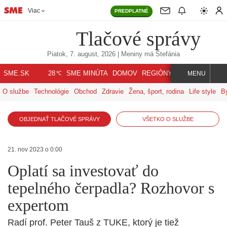
Viac
PREDPLATNÉ
Tlačové správy
Piatok, 7. august, 2026
| Meniny má
Štefánia
℃
SME.SK
SME MINÚTA
DOMOV
REGIÓNY
INDEX
SVET
28
MENU
O službe
Technológie
Obchod
Zdravie
Žena, šport, rodina
Life style
B
OBJEDNAŤ TLAČOVÉ SPRÁVY
VŠETKO O SLUŽBE
21. nov 2023 o 0:00
Oplatí sa investovať do
tepelného čerpadla? Rozhovor s
expertom
Radí prof. Peter Tauš z TUKE, ktorý je tiež