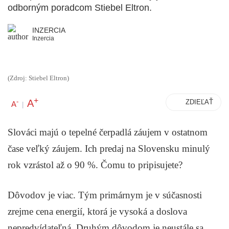
odborným poradcom Stiebel Eltron.
INZERCIA
Inzercia
(Zdroj: Stiebel Eltron)
+
A
-
ZDIEĽAŤ
A
|
Slováci majú o tepelné čerpadlá záujem v ostatnom
čase veľký záujem. Ich predaj na Slovensku minulý
rok vzrástol až o 90 %. Čomu to pripisujete?
Dôvodov je viac. Tým primárnym je v súčasnosti
zrejme cena energií, ktorá je vysoká a doslova
nepredvídateľná. Druhým dôvodom je neustále sa