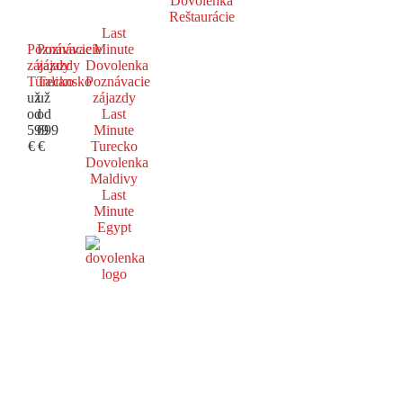
Dovolenka
Reštaurácie
Last
Poznávacie
Poznávacie
Minute
zájazdy
zájazdy
Dovolenka
Turecko
Taliansko
Poznávacie
už
už
zájazdy
od
od
Last
599
699
Minute
€
€
Turecko
Dovolenka
Maldivy
Last
Minute
Egypt