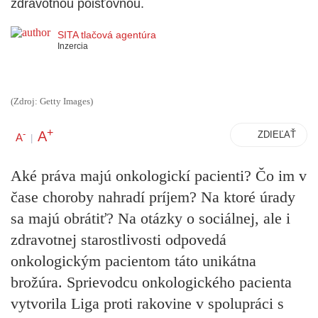
zdravotnou poisťovňou.
SITA tlačová agentúra
Inzercia
(Zdroj: Getty Images)
+
A
-
ZDIEĽAŤ
A
|
Aké práva majú onkologickí pacienti? Čo im v
čase choroby nahradí príjem? Na ktoré úrady
sa majú obrátiť? Na otázky o sociálnej, ale i
zdravotnej starostlivosti odpovedá
onkologickým pacientom táto unikátna
brožúra. Sprievodcu onkologického pacienta
vytvorila Liga proti rakovine v spolupráci s