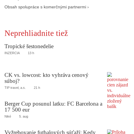
Obsah spolupráce s komerčnými partnermi ›
Neprehliadnite tiež
Tropické šestonedelie
INZERCIA
13 h
CK vs. lowcost: kto vyhráva cenový
súboj?
TIP travel, a.s.
21 h
Berger Cup posunul latku: FC Barcelona a
17 500 eur
Niké
5. aug
Vyžrebovanie futbalových súťaží: Kedy