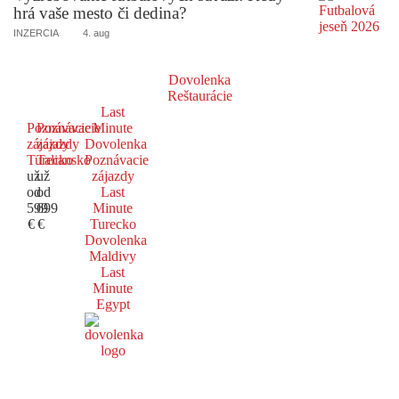
hrá vaše mesto či dedina?
INZERCIA
4. aug
Dovolenka
Reštaurácie
Last
Poznávacie
Poznávacie
Minute
zájazdy
zájazdy
Dovolenka
Turecko
Taliansko
Poznávacie
už
už
zájazdy
od
od
Last
599
699
Minute
€
€
Turecko
Dovolenka
Maldivy
Last
Minute
Egypt