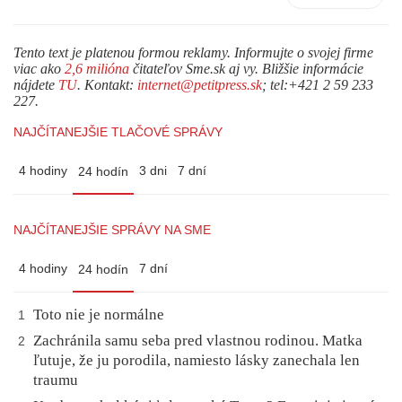
Tento text je platenou formou reklamy. Informujte o svojej firme
viac ako
2,6 milióna
čitateľov Sme.sk aj vy. Bližšie informácie
nájdete
TU
. Kontakt:
internet@petitpress.sk
; tel:+421 2 59 233
227.
NAJČÍTANEJŠIE TLAČOVÉ SPRÁVY
4 hodiny
3 dni
7 dní
24 hodín
NAJČÍTANEJŠIE SPRÁVY NA SME
4 hodiny
7 dní
24 hodín
Toto nie je normálne
1
Zachránila samu seba pred vlastnou rodinou. Matka
2
ľutuje, že ju porodila, namiesto lásky zanechala len
traumu