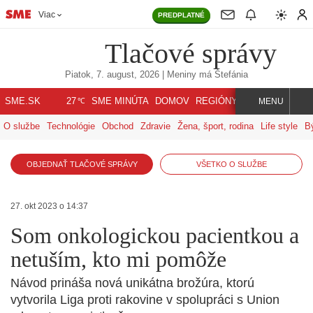
Viac
PREDPLATNÉ
Tlačové správy
Piatok, 7. august, 2026
| Meniny má
Štefánia
℃
SME.SK
SME MINÚTA
DOMOV
REGIÓNY
INDEX
SVET
27
MENU
O službe
Technológie
Obchod
Zdravie
Žena, šport, rodina
Life style
B
OBJEDNAŤ TLAČOVÉ SPRÁVY
VŠETKO O SLUŽBE
27. okt 2023 o 14:37
Som onkologickou pacientkou a
netuším, kto mi pomôže
Návod prináša nová unikátna brožúra, ktorú
vytvorila Liga proti rakovine v spolupráci s Union