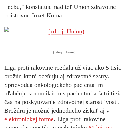
liečbu," konštatuje riaditeľ Union zdravotnej
poisťovne Jozef Koma.
(zdroj: Union)
Liga proti rakovine rozdala už viac ako 5 tisíc
brožúr, ktoré oceňujú aj zdravotné sestry.
Sprievodca onkologického pacienta im
uľahčuje komunikáciu s pacientmi a šetrí tiež
čas na poskytovanie zdravotnej starostlivosti.
Brožúru je možné jednoducho získať aj v
elektronickej forme
. Liga proti rakovine
najnovšie spustila aj webstránku
Miluj ma