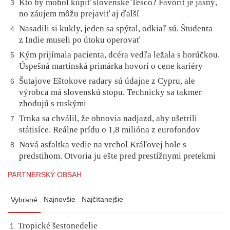
Kto by mohol kúpiť slovenské Tesco? Favorit je jasný,
3
no záujem môžu prejaviť aj ďalší
Nasadili si kukly, jeden sa spýtal, odkiaľ sú. Študenta
4
z Indie museli po útoku operovať
Kým prijímala pacienta, dcéra vedľa ležala s horúčkou.
5
Úspešná martinská primárka hovorí o cene kariéry
Šutajove Eštokove radary sú údajne z Cypru, ale
6
výrobca má slovenskú stopu. Technicky sa takmer
zhodujú s ruskými
Trnka sa chválil, že obnovia nadjazd, aby ušetrili
7
státisíce. Reálne prídu o 1,8 milióna z eurofondov
Nová asfaltka vedie na vrchol Kráľovej hole s
8
predstihom. Otvoria ju ešte pred prestížnymi pretekmi
PARTNERSKÝ OBSAH
Najnovšie
Najčítanejšie
Vybrané
Tropické šestonedelie