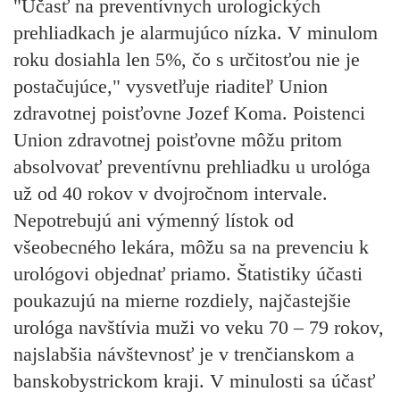
"Účasť na preventívnych urologických
prehliadkach je alarmujúco nízka. V minulom
roku dosiahla
len 5%,
čo s určitosťou nie je
postačujúce," vysvetľuje riaditeľ Union
zdravotnej poisťovne Jozef Koma.
Poistenci
Union zdravotnej poisťovne môžu pritom
absolvovať preventívnu prehliadku u urológa
už od 40 rokov v dvojročnom intervale.
Nepotrebujú ani výmenný lístok od
všeobecného lekára, môžu sa na prevenciu k
urológovi objednať priamo.
Štatistiky účasti
poukazujú na mierne rozdiely, najčastejšie
urológa navštívia muži vo veku 70 – 79 rokov,
najslabšia návštevnosť je v trenčianskom a
banskobystrickom kraji. V minulosti sa účasť