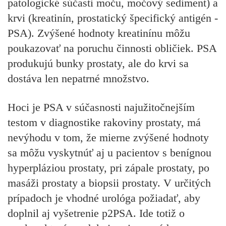
patologické súčasti moču, močový sediment) a
krvi (kreatinín, prostatický špecifický antigén -
PSA). Zvýšené hodnoty kreatinínu môžu
poukazovať na poruchu činnosti obličiek. PSA
produkujú bunky prostaty, ale do krvi sa
dostáva len nepatrné množstvo.
Hoci je PSA v súčasnosti najužitočnejším
testom v diagnostike rakoviny prostaty, má
nevýhodu v tom, že mierne zvýšené hodnoty
sa môžu vyskytnúť aj u pacientov s benígnou
hyperpláziou prostaty, pri zápale prostaty, po
masáži prostaty a biopsii prostaty. V určitých
prípadoch je vhodné urológa požiadať, aby
doplnil aj vyšetrenie p2PSA. Ide totiž o