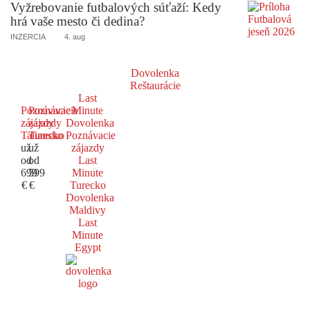
Vyžrebovanie futbalových súťaží: Kedy
hrá vaše mesto či dedina?
INZERCIA
4. aug
Dovolenka
Reštaurácie
Last
Poznávacie
Poznávacie
Minute
zájazdy
zájazdy
Dovolenka
Taliansko
Turecko
Poznávacie
už
už
zájazdy
od
od
Last
699
599
Minute
€
€
Turecko
Dovolenka
Maldivy
Last
Minute
Egypt