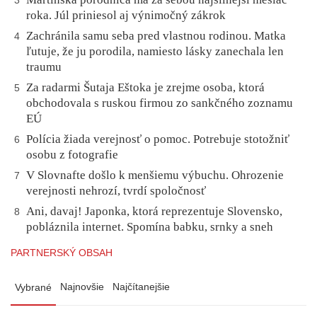
3
roka. Júl priniesol aj výnimočný zákrok
Zachránila samu seba pred vlastnou rodinou. Matka
4
ľutuje, že ju porodila, namiesto lásky zanechala len
traumu
Za radarmi Šutaja Eštoka je zrejme osoba, ktorá
5
obchodovala s ruskou firmou zo sankčného zoznamu
EÚ
Polícia žiada verejnosť o pomoc. Potrebuje stotožniť
6
osobu z fotografie
V Slovnafte došlo k menšiemu výbuchu. Ohrozenie
7
verejnosti nehrozí, tvrdí spoločnosť
Ani, davaj! Japonka, ktorá reprezentuje Slovensko,
8
pobláznila internet. Spomína babku, srnky a sneh
PARTNERSKÝ OBSAH
Najnovšie
Najčítanejšie
Vybrané