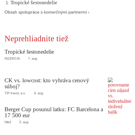
Tropické šestonedelie
Obsah spolupráce s komerčnými partnermi ›
Neprehliadnite tiež
Tropické šestonedelie
INZERCIA
7. aug
CK vs. lowcost: kto vyhráva cenový
súboj?
TIP travel, a.s.
6. aug
Berger Cup posunul latku: FC Barcelona a
17 500 eur
Niké
5. aug