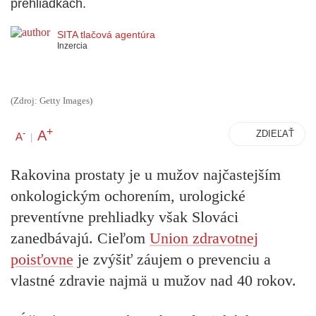
prehliadkach.
SITA tlačová agentúra
Inzercia
(Zdroj: Getty Images)
+
A
-
ZDIEĽAŤ
A
|
Rakovina prostaty je u mužov najčastejším
onkologickým ochorením, urologické
preventívne prehliadky však Slováci
zanedbávajú. Cieľom
Union zdravotnej
poisťovne
je zvýšiť záujem o prevenciu a
vlastné zdravie najmä u mužov nad 40 rokov.