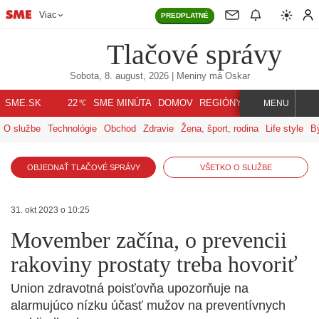
Viac
PREDPLATNÉ
Tlačové správy
Sobota, 8. august, 2026
| Meniny má
Oskar
℃
SME.SK
SME MINÚTA
DOMOV
REGIÓNY
INDEX
SVET
22
MENU
O službe
Technológie
Obchod
Zdravie
Žena, šport, rodina
Life style
B
OBJEDNAŤ TLAČOVÉ SPRÁVY
VŠETKO O SLUŽBE
31. okt 2023 o 10:25
Movember začína, o prevencii
rakoviny prostaty treba hovoriť
Union zdravotná poisťovňa upozorňuje na
alarmujúco nízku účasť mužov na preventívnych