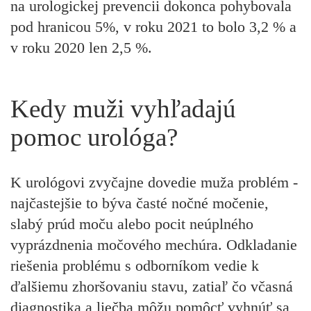
na urologickej prevencii dokonca pohybovala
pod hranicou 5%, v roku 2021 to bolo 3,2 % a
v roku 2020 len 2,5 %.
Kedy muži vyhľadajú
pomoc urológa?
K urológovi zvyčajne dovedie muža problém -
najčastejšie to býva časté nočné močenie,
slabý prúd moču alebo pocit neúplného
vyprázdnenia močového mechúra.
Odkladanie
riešenia problému s odborníkom vedie k
ďalšiemu zhoršovaniu stavu, zatiaľ čo včasná
diagnostika a liečba môžu pomôcť vyhnúť sa