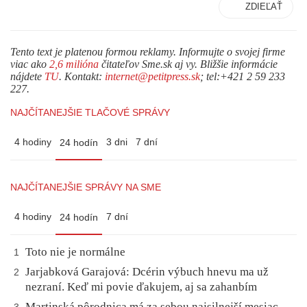
ZDIEĽAŤ
Tento text je platenou formou reklamy. Informujte o svojej firme
viac ako
2,6 milióna
čitateľov Sme.sk aj vy. Bližšie informácie
nájdete
TU
. Kontakt:
internet@petitpress.sk
; tel:+421 2 59 233
227.
NAJČÍTANEJŠIE TLAČOVÉ SPRÁVY
4 hodiny
3 dni
7 dní
24 hodín
NAJČÍTANEJŠIE SPRÁVY NA SME
4 hodiny
7 dní
24 hodín
Toto nie je normálne
1
Jarjabková Garajová: Dcérin výbuch hnevu ma už
2
nezraní. Keď mi povie ďakujem, aj sa zahanbím
Martinská pôrodnica má za sebou najsilnejší mesiac