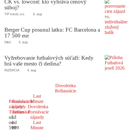
CK vs. lowcost: kto vyhráva cenový
súboj?
TIP travel, a.s.
6. aug
Berger Cup posunul latku: FC Barcelona a
17 500 eur
Niké
5. aug
Vyžrebovanie futbalových súťaží: Kedy
hrá vaše mesto či dedina?
INZERCIA
4. aug
Dovolenka
Reštaurácie
Last
Poznávacie
Poznávacie
Minute
zájazdy
zájazdy
Dovolenka
Turecko
Taliansko
Poznávacie
už
už
zájazdy
od
od
Last
599
699
Minute