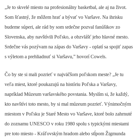
„Je to skvelé miesto na profesionálny basketbal, ale aj na život.
Som šťastný, že môžem hrať a bývať vo Varšave. Na ihrisku
budeme súperi, ale rád by som srdečne pozval fanúšikov zo
Slovenska, aby navštívili Poľsko, a obzvlášť jeho hlavné mesto.
Srdečne vás pozývam na zápas do Varšavy - oplatí sa spojiť zapas
s výletom a prehliadnuť si Varšavu,” hovorí Cowels.
Čo by ste si mali pozrieť v najväčšom poľskom meste? „Je tu
veľa miest, ktoré poukazujú na históriu Poľska a Varšavy,
napríklad Múzeum varšavského povstania. Myslím si, že každý,
kto navštívi toto mesto, by si mal múzeum pozrieť. Výnimočným
miestom v Poľsku je Staré Mesto vo Varšave, ktoré bolo zahrnuté
do zoznamu UNESCO v roku 1980 spolu s typickými miestami
pre toto miesto - Kráľovským hradom alebo stĺpom Žigmunda