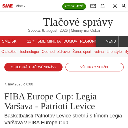
Viac
PREDPLATNÉ
Tlačové správy
Sobota, 8. august, 2026
| Meniny má
Oskar
℃
SME.SK
SME MINÚTA
DOMOV
REGIÓNY
INDEX
SVET
22
MENU
O službe
Technológie
Obchod
Zdravie
Žena, šport, rodina
Life style
B
OBJEDNAŤ TLAČOVÉ SPRÁVY
VŠETKO O SLUŽBE
7. nov 2023 o 0:00
FIBA Europe Cup: Legia
Varšava - Patrioti Levice
Basketbalisti Patriotov Levice stretnú s tímom Legia
Varšava v FIBA Europe Cup.