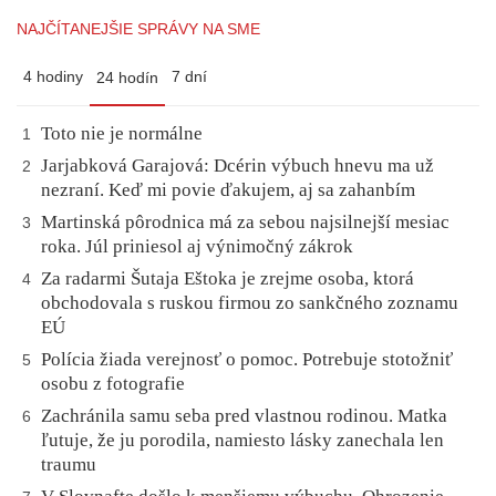
NAJČÍTANEJŠIE SPRÁVY NA SME
4 hodiny
7 dní
24 hodín
Toto nie je normálne
1
Jarjabková Garajová: Dcérin výbuch hnevu ma už
2
nezraní. Keď mi povie ďakujem, aj sa zahanbím
Martinská pôrodnica má za sebou najsilnejší mesiac
3
roka. Júl priniesol aj výnimočný zákrok
Za radarmi Šutaja Eštoka je zrejme osoba, ktorá
4
obchodovala s ruskou firmou zo sankčného zoznamu
EÚ
Polícia žiada verejnosť o pomoc. Potrebuje stotožniť
5
osobu z fotografie
Zachránila samu seba pred vlastnou rodinou. Matka
6
ľutuje, že ju porodila, namiesto lásky zanechala len
traumu