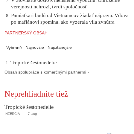
V Slovnafte došlo k menšiemu výbuchu. Ohrozenie
7
verejnosti nehrozí, tvrdí spoločnosť
Pamiatkari budú od Vietnamcov žiadať nápravu. Vdova
8
po mafiánovi spomína, ako vyzerala vila zvnútra
PARTNERSKÝ OBSAH
Najnovšie
Najčítanejšie
Vybrané
Tropické šestonedelie
Obsah spolupráce s komerčnými partnermi ›
Neprehliadnite tiež
Tropické šestonedelie
INZERCIA
7. aug