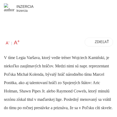
INZERCIA
Inzercia
+
A
-
ZDIEĽAŤ
A
|
V tíme Legia Varšava, ktorý vedie tréner Wojciech Kamiński, je
niekoľko zaujímavých hráčov. Medzi nimi sú napr. reprezentant
Poľska Michał Kolenda, bývalý hráč národného tímu Marcel
Ponitka, ako aj talentovaní hráči zo Spojených štátov: Aric
Holman, Shawn Pipes Jr. alebo Raymond Cowels, ktorý minulú
sezónu získal titul v maďarskej lige. Posledný menovaný sa vrátil
do tímu po ročnej prestávke a priznáva, že sa v Poľsku cíti skvele.