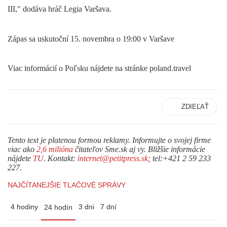
III," dodáva hráč Legia Varšava.
Zápas sa uskutoční 15. novembra o 19:00 v Varšave
Viac informácií o Poľsku nájdete na stránke poland.travel
ZDIEĽAŤ
Tento text je platenou formou reklamy. Informujte o svojej firme
viac ako
2,6 milióna
čitateľov Sme.sk aj vy. Bližšie informácie
nájdete
TU
. Kontakt:
internet@petitpress.sk
; tel:+421 2 59 233
227.
NAJČÍTANEJŠIE TLAČOVÉ SPRÁVY
4 hodiny
3 dni
7 dní
24 hodín