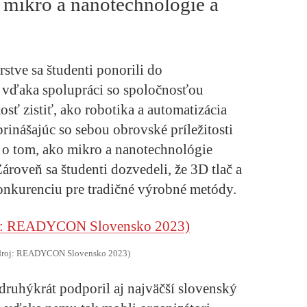
, mikro a nanotechnológie a
rstve sa študenti ponorili do
va vďaka spolupráci so spoločnosťou
itosť zistiť, ako robotika a automatizácia
rinášajúc so sebou obrovské príležitosti
e o tom, ako mikro a nanotechnológie
ároveň sa študenti dozvedeli, že 3D tlač a
onkurenciu pre tradičné výrobné metódy.
(zdroj: READYCON Slovensko 2023)
druhýkrát podporil aj najväčší slovenský