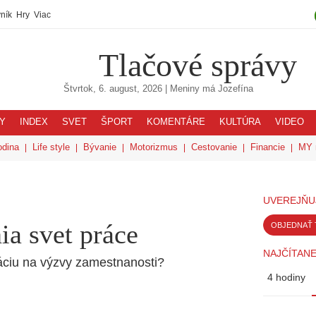
ník
Hry
Viac
Tlačové správy
Štvrtok, 6. august, 2026
| Meniny má
Jozefína
Y
INDEX
SVET
ŠPORT
KOMENTÁRE
KULTÚRA
VIDEO
odina
Life style
Bývanie
Motorizmus
Cestovanie
Financie
MY 
UVEREJŇU
ia svet práce
OBJEDNAŤ 
NAJČÍTANE
ciu na výzvy zamestnanosti?
4 hodiny