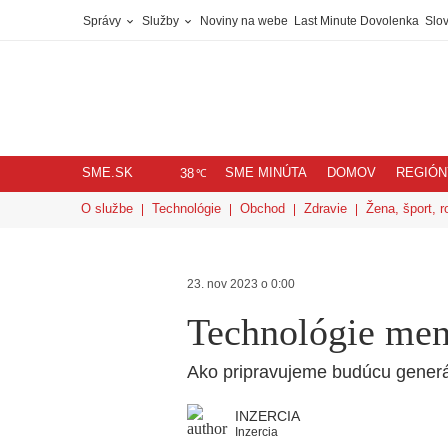
Správy
Služby
Noviny na webe
Last Minute Dovolenka
Slov
SME.SK
SME MINÚTA
DOMOV
REGIÓN
℃
38
O službe
Technológie
Obchod
Zdravie
Žena, šport, r
23. nov 2023 o 0:00
Technológie men
Ako pripravujeme budúcu generá
INZERCIA
Inzercia