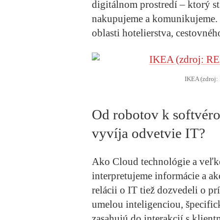
digitálnom prostredí – ktorý s
nakupujeme a komunikujeme. 
oblasti hotelierstva, cestovné
IKEA (zdroj
Od robotov k softvéro
vyvíja odvetvie IT?
Ako Cloud technológie a veľk
interpretujeme informácie a ak
relácii o IT tiež dozvedeli o p
umelou inteligenciou, špecifick
zasahujú do interakcií s klient