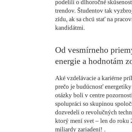
podelili o dlhoročné skúsenost
trendov. Študentov tak vyzbro
zídu, ak sa chcú stať na pra
kandidátmi.
Od vesmírneho priem
energie a hodnotám z
Aké vzdelávacie a kariérne prí
prečo je budúcnosť energetiky
otázky boli v centre pozornost
spolupráci so skupinou spoloč
dozvedeli o revolučných techno
ktorý mení svet – len do roku
miliardy zariadení! .