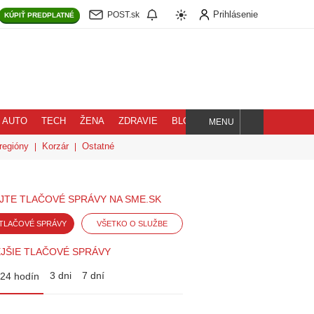
Prihlásenie
POST.sk
KÚPIŤ
PREDPLATNÉ
AUTO
TECH
ŽENA
ZDRAVIE
BLOG
MENU
Hľadaj
regióny
Korzár
Ostatné
JTE TLAČOVÉ SPRÁVY NA SME.SK
TLAČOVÉ SPRÁVY
VŠETKO O SLUŽBE
JŠIE TLAČOVÉ SPRÁVY
3 dni
7 dní
24 hodín