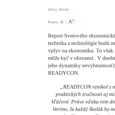
(Zdroj: iStock)
+
A
-
A
Písmo:
|
Report Svetového ekonomickéh
technika a technológie budú m
vplyv na ekonomiku. To však 
môže byť v ohrození . V dnešn
jeho dynamiky nevyhnutnosťou
READYCON.
„READYCON vznikol z naš
praktických zručností aj m
kľúčové. Práve vďaka nim dne
Veríme, že každý školák by ma