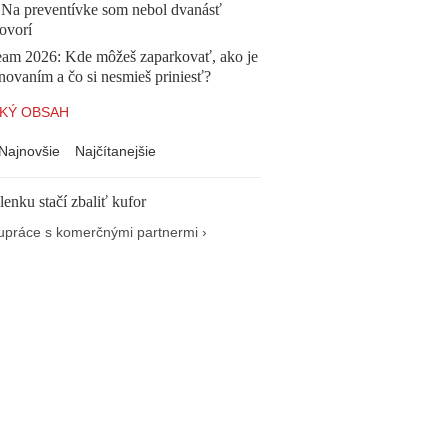
. Na preventívke som nebol dvanásť
ovorí
eam 2026: Kde môžeš zaparkovať, ako je
anovaním a čo si nesmieš priniesť?
KÝ OBSAH
Najnovšie
Najčítanejšie
enku stačí zbaliť kufor
upráce s komerčnými partnermi ›