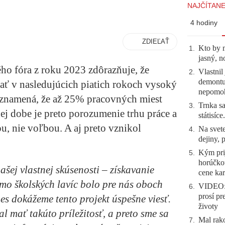
NAJČÍTANE
4 hodiny
ZDIEĽAŤ
Kto by 
1
.
jasný, n
o fóra z roku 2023 zdôrazňuje, že
Vlastnil
2
.
demontuj
ať v nasledujúcich piatich rokoch vysoký
nepomo
znamená, že až 25% pracovných miest
Trnka sa
3
.
ej dobe je preto porozumenie trhu práce a
státisíc
, nie voľbou. A aj preto vznikol
Na svete
4
.
dejiny, 
Kým prij
5
.
horúčko
ej vlastnej skúsenosti – získavanie
cene kar
imo školských lavíc bolo pre nás oboch
VIDEO: 
6
.
prosí pr
s dokážeme tento projekt úspešne viesť.
životy
l mať takúto príležitosť, a preto sme sa
Mal rako
7
.