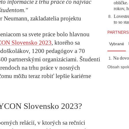
eto informácie z trhu práce čo najviac
obličke
rokov, h
študentom."
Lovestr
8
.
r Neumann, zakladatelia projektu
to so st
PARTNERS
eniacom sa svete práce bolo hlavnou
N Slovensko 2023
, ktorého sa
Vybrané
redoškolákov, 1200 pedagógov a 70
Na dovol
400 partnerskými organizáciami. Študenti
trendoch na trhu práce v nosných
Obsah spol
omu môžu teraz robiť lepšie kariérne
YCON Slovensko 2023?
ch relácií, v ktorých sa rečníci