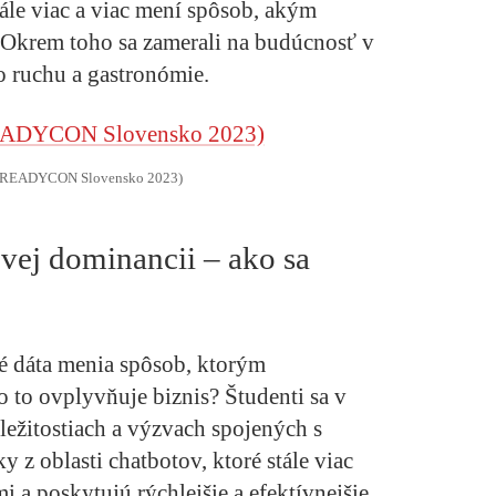
tále viac a viac mení spôsob, akým
Okrem toho sa zamerali na budúcnosť v
ho ruchu a gastronómie.
: READYCON Slovensko 2023)
vej dominancii – ako sa
é dáta menia spôsob, ktorým
o to ovplyvňuje biznis? Študenti sa v
ríležitostiach a výzvach spojených s
y z oblasti chatbotov, ktoré stále viac
mi a poskytujú rýchlejšie a efektívnejšie