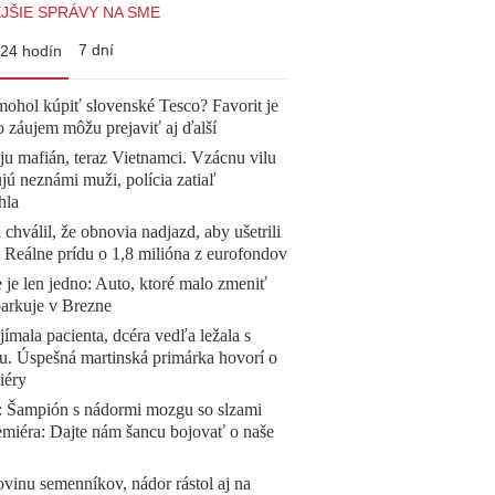
JŠIE SPRÁVY NA SME
7 dní
24 hodín
mohol kúpiť slovenské Tesco? Favorit je
o záujem môžu prejaviť aj ďalší
 ju mafián, teraz Vietnamci. Vzácnu vilu
ú neznámi muži, polícia zatiaľ
hla
 chválil, že obnovia nadjazd, aby ušetrili
e. Reálne prídu o 1,8 milióna z eurofondov
 je len jedno: Auto, ktoré malo zmeniť
parkuje v Brezne
ímala pacienta, dcéra vedľa ležala s
u. Úspešná martinská primárka hovorí o
iéry
Šampión s nádormi mozgu so slzami
emiéra: Dajte nám šancu bojovať o naše
vinu semenníkov, nádor rástol aj na