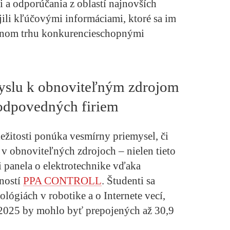
i a odporúčania z oblastí najnovších
jili kľúčovými informáciami, ktoré sa im
covnom trhu konkurencieschopnými
yslu k obnoviteľným zdrojom
odpovedných firiem
ležitosti ponúka vesmírny priemysel, či
 v obnoviteľných zdrojoch – nielen tieto
i panela o elektrotechnike vďaka
ností
PPA CONTROLL
. Študenti sa
lógiách v robotike a o Internete vecí,
 2025 by mohlo byť prepojených až 30,9