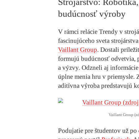
Strojárstvo: Robotika
budúcnosť výroby
V rámci relácie Trendy v strojá
fascinujúceho sveta strojárst
Vaillant Group
. Dostali prílež
formujú budúcnosť odvetvia, p
a výzvy. Odzneli aj informáci
úplne menia hru v priemysle. Z
aditívna výroba predstavujú k
Vaillant Group 
Podujatie pre študentov už po 