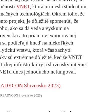
ločnosti
VNET
, ktorá priniesla študentom
rmačných technológiách. Okrem toho, že
to projekt, je dôležité spomenúť, že
toho, ako sa dá veda a výskum na
Slovensku a to priamo v exponovanej
u sa podieľajú hneď na niekoľkých
lytickú vrstvu, ktorá včas zachytí
roky sú extrémne dôležité, keďže VNET
tickej infraštruktúry a slovenský internet
 VNETu dnes jednoducho nefungoval.
: READYCON Slovensko 2023)