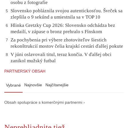
osobu z fotografie
Slovensko pobláznila svojou autentickosťou. Švrček sa
5
zlepšila o 9 sekúnd a umiestnila sa v TOP 10
Hlinka Gretzky Cup 2026: Slovensko odchádza bez
6
medailí, v zápase o bronz prehralo s Fínskom
Za pochybenia pri výbere zhotoviteľov šiestich
7
rekonštrukcií mostov čelia krajskí cestári ďalšej pokute
V júni oslavovali titul, teraz končia. V ďalšej obci
8
zanikol mužský futbal
PARTNERSKÝ OBSAH
Najnovšie
Najčítanejšie
Vybrané
Obsah spolupráce s komerčnými partnermi ›
Neprehliadnite tiež