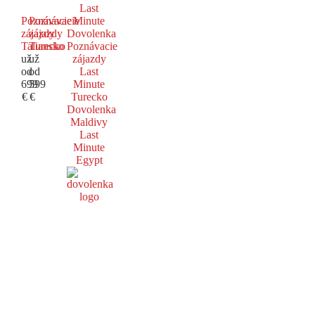
Last
Poznávacie
Poznávacie
Minute
zájazdy
zájazdy
Dovolenka
Taliansko
Turecko
Poznávacie
už
už
zájazdy
od
od
Last
699
599
Minute
€
€
Turecko
Dovolenka
Maldivy
Last
Minute
Egypt