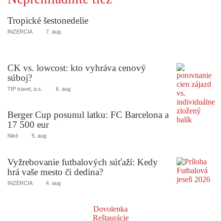
Tropické šestonedelie
INZERCIA
7. aug
CK vs. lowcost: kto vyhráva cenový
súboj?
TIP travel, a.s.
6. aug
Berger Cup posunul latku: FC Barcelona a
17 500 eur
Niké
5. aug
Vyžrebovanie futbalových súťaží: Kedy
hrá vaše mesto či dedina?
INZERCIA
4. aug
Dovolenka
Reštaurácie