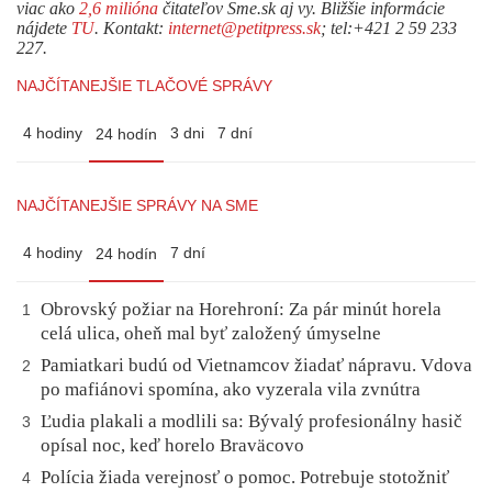
viac ako
2,6 milióna
čitateľov Sme.sk aj vy. Bližšie informácie
nájdete
TU
. Kontakt:
internet@petitpress.sk
; tel:+421 2 59 233
227.
NAJČÍTANEJŠIE TLAČOVÉ SPRÁVY
4 hodiny
3 dni
7 dní
24 hodín
NAJČÍTANEJŠIE SPRÁVY NA SME
4 hodiny
7 dní
24 hodín
Obrovský požiar na Horehroní: Za pár minút horela
1
celá ulica, oheň mal byť založený úmyselne
Pamiatkari budú od Vietnamcov žiadať nápravu. Vdova
2
po mafiánovi spomína, ako vyzerala vila zvnútra
Ľudia plakali a modlili sa: Bývalý profesionálny hasič
3
opísal noc, keď horelo Braväcovo
Polícia žiada verejnosť o pomoc. Potrebuje stotožniť
4