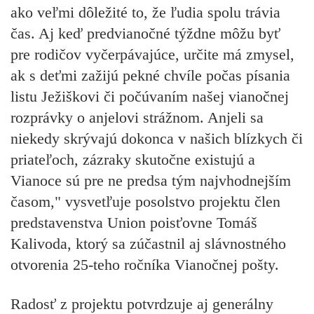
ako veľmi dôležité to, že ľudia spolu trávia
čas. Aj keď predvianočné týždne môžu byť
pre rodičov vyčerpávajúce, určite má zmysel,
ak s deťmi zažijú pekné chvíle počas písania
listu Ježiškovi či počúvaním našej vianočnej
rozprávky o anjelovi strážnom. Anjeli sa
niekedy skrývajú dokonca v našich blízkych či
priateľoch, zázraky skutočne existujú a
Vianoce sú pre ne predsa tým najvhodnejším
časom," vysvetľuje posolstvo projektu člen
predstavenstva Union poisťovne Tomáš
Kalivoda, ktorý sa zúčastnil aj slávnostného
otvorenia 25-teho ročníka Vianočnej pošty.
Radosť z projektu potvrdzuje aj generálny