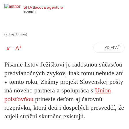
SITA tlačová agentúra
Inzercia
(Zdroj: Union)
+
A
-
ZDIEĽAŤ
A
|
Písanie listov Ježiškovi je radostnou súčasťou
predvianočných zvykov, inak tomu nebude ani
v tomto roku. Známy projekt Slovenskej pošty
má nového partnera a spolupráca s
Union
poisťovňou
prinesie deťom aj čarovnú
rozprávku, ktorá deti i dospelých presvedčí, že
anjeli strážni skutočne existujú.