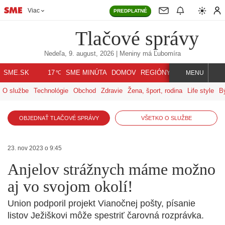
Viac
PREDPLATNÉ
Tlačové správy
Nedeľa, 9. august, 2026
| Meniny má
Ľubomíra
℃
SME.SK
SME MINÚTA
DOMOV
REGIÓNY
INDEX
SVET
17
MENU
O službe
Technológie
Obchod
Zdravie
Žena, šport, rodina
Life style
B
OBJEDNAŤ TLAČOVÉ SPRÁVY
VŠETKO O SLUŽBE
23. nov 2023 o 9:45
Anjelov strážnych máme možno
aj vo svojom okolí!
Union podporil projekt Vianočnej pošty, písanie
listov Ježiškovi môže spestriť čarovná rozprávka.