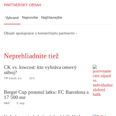
PARTNERSKÝ OBSAH
Najnovšie
Najčítanejšie
Vybrané
Obsah spolupráce s komerčnými partnermi ›
Neprehliadnite tiež
CK vs. lowcost: kto vyhráva cenový
súboj?
TIP travel, a.s.
10 h
Berger Cup posunul latku: FC Barcelona a
17 500 eur
Niké
5. aug