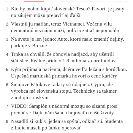
Kto by mohol kúpiť slovenské Tesco? Favorit je jasný,
1
no záujem môžu prejaviť aj ďalší
Vlastnil ju mafián, teraz Vietnamci. Vzácnu vilu
2
demontujú neznámi muži, polícia zatiaľ nepomohla
Na svete je len jedno: Auto, ktoré malo zmeniť dejiny,
3
parkuje v Brezne
Trnka sa chválil, že obnovia nadjazd, aby ušetrili
4
státisíce. Reálne prídu o 1,8 milióna z eurofondov
Kým prijímala pacienta, dcéra vedľa ležala s horúčkou.
5
Úspešná martinská primárka hovorí o cene kariéry
Šutajove Eštokove radary sú údajne z Cypru, ale
6
výrobca má slovenskú stopu. Technicky sa takmer
zhodujú s ruskými
VIDEO: Šampión s nádormi mozgu so slzami prosí
7
premiéra: Dajte nám šancu bojovať o naše životy
Nasadili si kukly, jeden sa spýtal, odkiaľ sú. Študenta
8
z Indie museli po útoku operovať