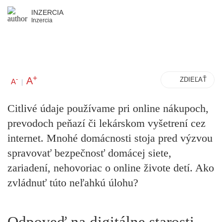
INZERCIA
Inzercia
+
A
-
ZDIEĽAŤ
A
|
Citlivé údaje používame pri online nákupoch,
prevodoch peňazí či lekárskom vyšetrení cez
internet. Mnohé domácnosti stoja pred výzvou
spravovať bezpečnosť domácej siete,
zariadení, nehovoriac o online živote detí. Ako
zvládnuť túto neľahkú úlohu?
Odpoveď na digitálne starosti