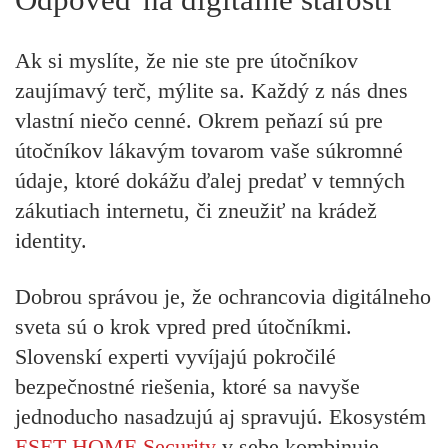
Ak si myslíte, že nie ste pre útočníkov
zaujímavý terč, mýlite sa. Každý z nás dnes
vlastní niečo cenné. Okrem peňazí sú pre
útočníkov lákavým tovarom vaše súkromné
údaje, ktoré dokážu ďalej predať v temných
zákutiach internetu, či zneužiť na krádež
identity.
Dobrou správou je, že ochrancovia digitálneho
sveta sú o krok vpred pred útočníkmi.
Slovenskí experti vyvíjajú pokročilé
bezpečnostné riešenia, ktoré sa navyše
jednoducho nasadzujú aj spravujú. Ekosystém
ESET HOME Security
v sebe kombinuje