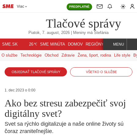
Viac
PREDPLATNÉ
Tlačové správy
Piatok, 7. august, 2026
| Meniny má
Štefánia
℃
SME.SK
SME MINÚTA
DOMOV
REGIÓNY
INDEX
SVET
26
MENU
O službe
Technológie
Obchod
Zdravie
Žena, šport, rodina
Life style
B
OBJEDNAŤ TLAČOVÉ SPRÁVY
VŠETKO O SLUŽBE
1. dec 2023 o 0:00
Ako bez stresu zabezpečiť svoj
digitálny svet?
Svet sa rýchlo digitalizuje a naše online životy sú
čoraz zraniteľnejšie.