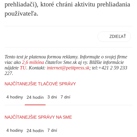
prehliadači), ktoré chráni aktivitu prehliadania
používateľa.
ZDIEĽAŤ
Tento text je platenou formou reklamy. Informujte o svojej firme
viac ako
2,6 milióna
čitateľov Sme.sk aj vy. Bližšie informácie
nájdete
TU
. Kontakt:
internet@petitpress.sk
; tel:+421 2 59 233
227.
NAJČÍTANEJŠIE TLAČOVÉ SPRÁVY
4 hodiny
3 dni
7 dní
24 hodín
NAJČÍTANEJŠIE SPRÁVY NA SME
4 hodiny
7 dní
24 hodín