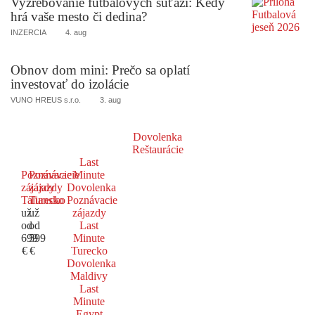
Vyžrebovanie futbalových súťaží: Kedy
hrá vaše mesto či dedina?
INZERCIA
4. aug
Obnov dom mini: Prečo sa oplatí
investovať do izolácie
VUNO HREUS s.r.o.
3. aug
Dovolenka
Reštaurácie
Last
Poznávacie
Poznávacie
Minute
zájazdy
zájazdy
Dovolenka
Taliansko
Turecko
Poznávacie
už
už
zájazdy
od
od
Last
699
599
Minute
€
€
Turecko
Dovolenka
Maldivy
Last
Minute
Egypt