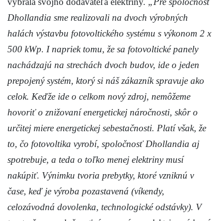
vybrala svojho dodávateľa elektriny.
„Pre spoločnosť
Dhollandia sme realizovali na dvoch výrobných
halách výstavbu fotovoltického systému s výkonom 2 x
500 kWp. I napriek tomu, že sa fotovoltické panely
nachádzajú na strechách dvoch budov, ide o jeden
prepojený systém, ktorý si náš zákazník spravuje ako
celok. Keďže ide o celkom nový zdroj, nemôžeme
hovoriť o znižovaní energetickej náročnosti, skôr o
určitej miere energetickej sebestačnosti. Platí však, že
to, čo fotovoltika vyrobí, spoločnosť Dhollandia aj
spotrebuje, a teda o toľko menej elektriny musí
nakúpiť. Výnimku tvoria prebytky, ktoré vzniknú v
čase, keď je výroba pozastavená (víkendy,
celozávodná dovolenka, technologické odstávky). V