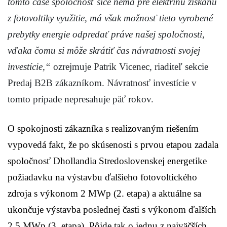
tomto čase spoločnosť síce nemá pre elektrinu získanú
z fotovoltiky využitie, má však možnosť tieto vyrobené
prebytky energie odpredať práve našej spoločnosti,
vďaka čomu si môže skrátiť čas návratnosti svojej
investície,“
ozrejmuje Patrik Vicenec, riaditeľ sekcie
Predaj B2B zákazníkom. Návratnosť investície v
tomto prípade nepresahuje päť rokov.
O spokojnosti zákazníka s realizovaným riešením
vypovedá fakt, že po skúsenosti s prvou etapou zadala
spoločnosť Dhollandia Stredoslovenskej energetike
požiadavku na výstavbu ďalšieho fotovoltického
zdroja s výkonom 2 MWp (2. etapa) a aktuálne sa
ukončuje výstavba poslednej časti s výkonom ďalších
2,5 MWp (3. etapa). Pôjde tak o jednu z najväčších