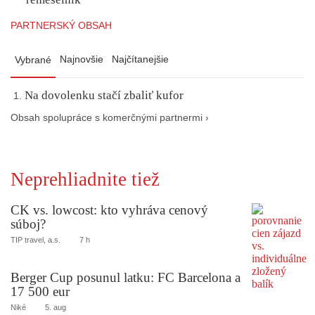
PARTNERSKÝ OBSAH
Najnovšie
Najčítanejšie
Vybrané
Na dovolenku stačí zbaliť kufor
Obsah spolupráce s komerčnými partnermi ›
Neprehliadnite tiež
CK vs. lowcost: kto vyhráva cenový
súboj?
TIP travel, a.s.
7 h
Berger Cup posunul latku: FC Barcelona a
17 500 eur
Niké
5. aug