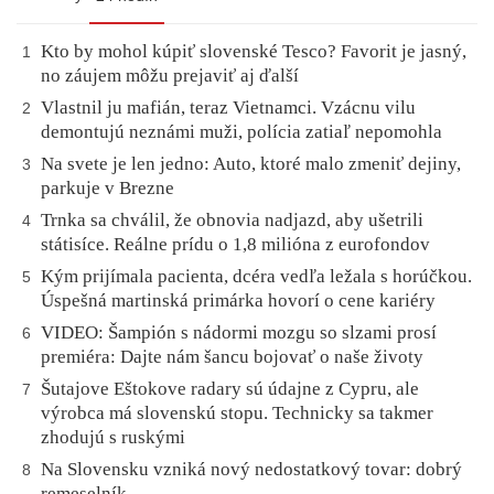
Kto by mohol kúpiť slovenské Tesco? Favorit je jasný,
1
no záujem môžu prejaviť aj ďalší
Vlastnil ju mafián, teraz Vietnamci. Vzácnu vilu
2
demontujú neznámi muži, polícia zatiaľ nepomohla
Na svete je len jedno: Auto, ktoré malo zmeniť dejiny,
3
parkuje v Brezne
Trnka sa chválil, že obnovia nadjazd, aby ušetrili
4
státisíce. Reálne prídu o 1,8 milióna z eurofondov
Kým prijímala pacienta, dcéra vedľa ležala s horúčkou.
5
Úspešná martinská primárka hovorí o cene kariéry
VIDEO: Šampión s nádormi mozgu so slzami prosí
6
premiéra: Dajte nám šancu bojovať o naše životy
Šutajove Eštokove radary sú údajne z Cypru, ale
7
výrobca má slovenskú stopu. Technicky sa takmer
zhodujú s ruskými
Na Slovensku vzniká nový nedostatkový tovar: dobrý
8
remeselník