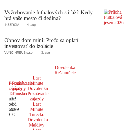
Vyžrebovanie futbalových súťaží: Kedy
hrá vaše mesto či dedina?
INZERCIA
4. aug
Obnov dom mini: Prečo sa oplatí
investovať do izolácie
VUNO HREUS s.r.o.
3. aug
Dovolenka
Reštaurácie
Last
Poznávacie
Poznávacie
Minute
zájazdy
zájazdy
Dovolenka
Taliansko
Turecko
Poznávacie
už
už
zájazdy
od
od
Last
699
599
Minute
€
€
Turecko
Dovolenka
Maldivy