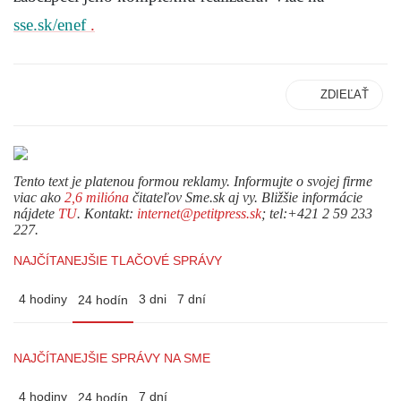
sse.sk/enef
.
ZDIEĽAŤ
Tento text je platenou formou reklamy. Informujte o svojej firme
viac ako
2,6 milióna
čitateľov Sme.sk aj vy. Bližšie informácie
nájdete
TU
. Kontakt:
internet@petitpress.sk
; tel:+421 2 59 233
227.
NAJČÍTANEJŠIE TLAČOVÉ SPRÁVY
4 hodiny
3 dni
7 dní
24 hodín
NAJČÍTANEJŠIE SPRÁVY NA SME
4 hodiny
7 dní
24 hodín