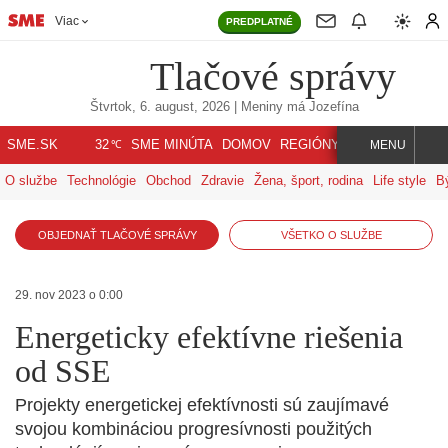
Viac
PREDPLATNÉ
Tlačové správy
Štvrtok, 6. august, 2026
| Meniny má
Jozefína
℃
SME.SK
SME MINÚTA
DOMOV
REGIÓNY
INDEX
SVET
32
MENU
O službe
Technológie
Obchod
Zdravie
Žena, šport, rodina
Life style
B
OBJEDNAŤ TLAČOVÉ SPRÁVY
VŠETKO O SLUŽBE
29. nov 2023 o 0:00
Energeticky efektívne riešenia
od SSE
Projekty energetickej efektívnosti sú zaujímavé
svojou kombináciou progresívnosti použitých