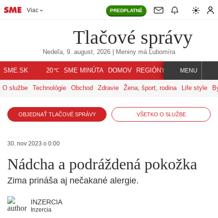
Viac
PREDPLATNÉ
Tlačové správy
Nedeľa, 9. august, 2026
| Meniny má
Ľubomíra
℃
SME.SK
SME MINÚTA
DOMOV
REGIÓNY
INDEX
SVET
20
MENU
O službe
Technológie
Obchod
Zdravie
Žena, šport, rodina
Life style
B
OBJEDNAŤ TLAČOVÉ SPRÁVY
VŠETKO O SLUŽBE
30. nov 2023 o 0:00
Nádcha a podráždená pokožka
Zima prináša aj nečakané alergie.
INZERCIA
Inzercia