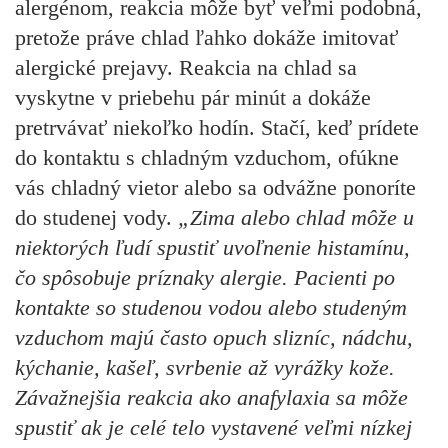
alergénom, reakcia môže byť veľmi podobná,
pretože práve chlad ľahko dokáže imitovať
alergické prejavy. Reakcia na chlad sa
vyskytne v priebehu pár minút a dokáže
pretrvávať niekoľko hodín. Stačí, keď prídete
do kontaktu s chladným vzduchom, ofúkne
vás chladný vietor alebo sa odvážne ponoríte
do studenej vody.
„Zima alebo chlad môže u
niektorých ľudí spustiť uvoľnenie histamínu,
čo spôsobuje príznaky alergie. Pacienti po
kontakte so studenou vodou alebo studeným
vzduchom majú často opuch slizníc, nádchu,
kýchanie, kašeľ, svrbenie až vyrážky kože.
Závažnejšia reakcia ako anafylaxia sa môže
spustiť ak je celé telo vystavené veľmi nízkej