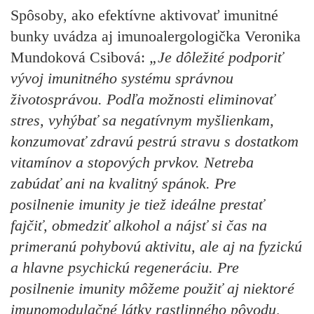
Spôsoby, ako efektívne aktivovať imunitné
bunky uvádza aj imunoalergologička Veronika
Mundoková Csibová:
„Je dôležité podporiť
vývoj imunitného systému správnou
životosprávou. Podľa možnosti eliminovať
stres, vyhýbať sa negatívnym myšlienkam,
konzumovať zdravú pestrú stravu s dostatkom
vitamínov a stopových prvkov. Netreba
zabúdať ani na kvalitný spánok. Pre
posilnenie imunity je tiež ideálne prestať
fajčiť, obmedziť alkohol a nájsť si čas na
primeranú pohybovú aktivitu, ale aj na fyzickú
a hlavne psychickú regeneráciu. Pre
posilnenie imunity môžeme použiť aj niektoré
imunomodulačné látky rastlinného pôvodu,