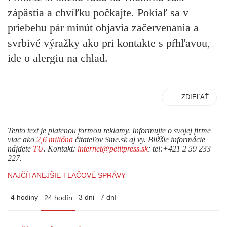
zápästia a chvíľku počkajte. Pokiaľ sa v
priebehu pár minút objavia začervenania a
svrbivé výražky ako pri kontakte s pŕhľavou,
ide o alergiu na chlad.
ZDIEĽAŤ
Tento text je platenou formou reklamy. Informujte o svojej firme
viac ako
2,6 milióna
čitateľov Sme.sk aj vy. Bližšie informácie
nájdete
TU
. Kontakt:
internet@petitpress.sk
; tel:+421 2 59 233
227.
NAJČÍTANEJŠIE TLAČOVÉ SPRÁVY
4 hodiny
3 dni
7 dní
24 hodín