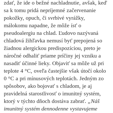
zdať, že ide o bežné nachladnutie, avšak, keď
sa k tomu pridá nepríjemné začervenanie
pokožky, opuch, či svrbivé vyrážky,
málokomu napadne, že môže ísť o
pseudoalergiu na chlad. Ľudovo nazývaná
chladová žihľavka nemusí byť prepojená so
žiadnou alergickou predispozíciou, preto je
náročné odhaliť priame príčiny jej vzniku a
nasadiť účinné lieky. Objaviť sa môže už pri
teplote 4 °C, oveľa častejšie však útočí okolo
0 °C a pri mínusových teplotách. Jedným zo
spôsobov, ako bojovať s chladom, je aj
pravidelná starostlivosť o imunitný systém,
ktorý v týchto dňoch dostáva zabrať.
„Náš
imunitný systém dennodenne vystavujeme