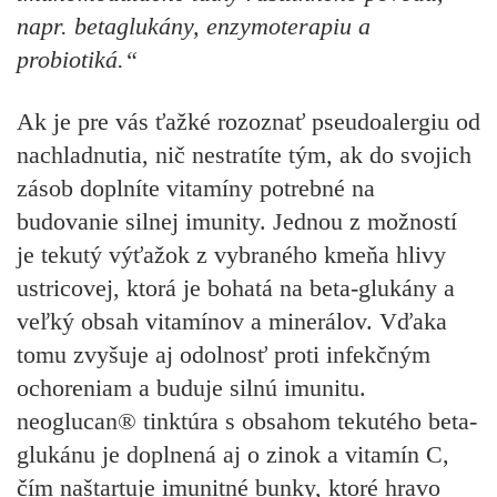
napr. betaglukány, enzymoterapiu a
probiotiká.“
Ak je pre vás ťažké rozoznať pseudoalergiu od
nachladnutia, nič nestratíte tým, ak do svojich
zásob doplníte vitamíny potrebné na
budovanie silnej imunity. Jednou z možností
je tekutý výťažok z vybraného kmeňa hlivy
ustricovej, ktorá je bohatá na beta-glukány a
veľký obsah vitamínov a minerálov. Vďaka
tomu zvyšuje aj odolnosť proti infekčným
ochoreniam a buduje silnú imunitu.
neoglucan® tinktúra s obsahom tekutého beta-
glukánu je doplnená aj o zinok a vitamín C,
čím naštartuje imunitné bunky, ktoré hravo