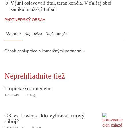
V júni oslavovali titul, teraz končia. V ďalšej obci
8
zanikol mužský futbal
PARTNERSKÝ OBSAH
Najnovšie
Najčítanejšie
Vybrané
Obsah spolupráce s komerčnými partnermi ›
Neprehliadnite tiež
Tropické šestonedelie
INZERCIA
7. aug
CK vs. lowcost: kto vyhráva cenový
súboj?
TIP travel, a.s.
6. aug