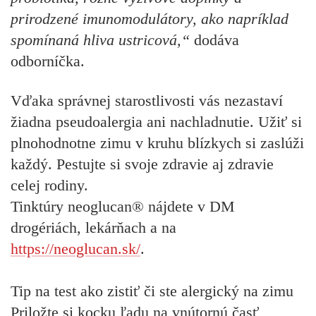
prirodzené imunomodulátory, ako napríklad
spomínaná hliva ustricová,“
dodáva
odborníčka.
Vďaka správnej starostlivosti vás nezastaví
žiadna pseudoalergia ani nachladnutie. Užiť si
plnohodnotne zimu v kruhu blízkych si zaslúži
každý. Pestujte si svoje zdravie aj zdravie
celej rodiny.
Tinktúry neoglucan® nájdete v DM
drogériách, lekárňach a na
https://neoglucan.sk/
.
Tip na test ako zistiť či ste alergický na zimu
Priložte si kocku ľadu na vnútornú časť