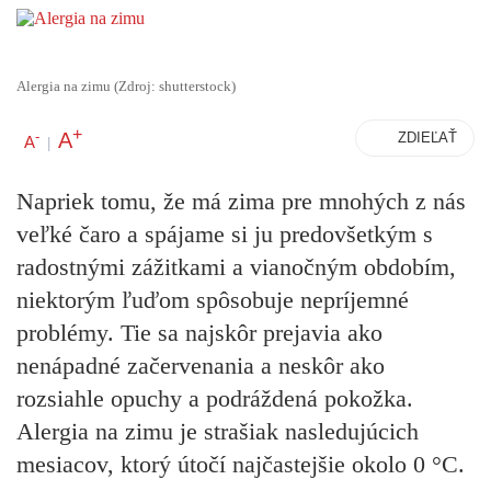
Alergia na zimu (Zdroj: shutterstock)
+
A
-
ZDIEĽAŤ
A
|
Napriek tomu, že má zima pre mnohých z nás
veľké čaro a spájame si ju predovšetkým s
radostnými zážitkami a vianočným obdobím,
niektorým ľuďom spôsobuje nepríjemné
problémy. Tie sa najskôr prejavia ako
nenápadné začervenania a neskôr ako
rozsiahle opuchy a podráždená pokožka.
Alergia na zimu je strašiak nasledujúcich
mesiacov, ktorý útočí najčastejšie okolo 0 °C.