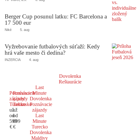
Berger Cup posunul latku: FC Barcelona a
17 500 eur
Niké
5. aug
Vyžrebovanie futbalových súťaží: Kedy
hrá vaše mesto či dedina?
INZERCIA
4. aug
Dovolenka
Reštaurácie
Last
Poznávacie
Poznávacie
Minute
zájazdy
zájazdy
Dovolenka
Turecko
Taliansko
Poznávacie
už
už
zájazdy
od
od
Last
599
699
Minute
€
€
Turecko
Dovolenka
Maldivy