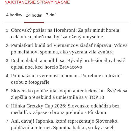
NAJČÍTANEJŠIE SPRÁVY NA SME
4 hodiny
7 dní
24 hodín
Obrovský požiar na Horehroní: Za pár minút horela
1
celá ulica, oheň mal byť založený úmyselne
Pamiatkari budú od Vietnamcov žiadať nápravu. Vdova
2
po mafiánovi spomína, ako vyzerala vila zvnútra
Ľudia plakali a modlili sa: Bývalý profesionálny hasič
3
opísal noc, keď horelo Braväcovo
Polícia žiada verejnosť o pomoc. Potrebuje stotožniť
4
osobu z fotografie
Slovensko pobláznila svojou autentickosťou. Švrček sa
5
zlepšila o 9 sekúnd a umiestnila sa v TOP 10
Hlinka Gretzky Cup 2026: Slovensko odchádza bez
6
medailí, v zápase o bronz prehralo s Fínskom
Ani, davaj! Japonka, ktorá reprezentuje Slovensko,
7
pobláznila internet. Spomína babku, srnky a sneh