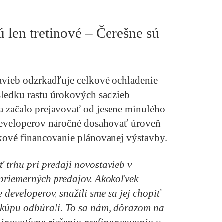
ú len tretinové – Čerešne sú
avieb odzrkadľuje celkové ochladenie
sledku rastu úrokových sadzieb
a začalo prejavovať od jesene minulého
developerov náročné dosahovať úroveň
kové financovanie plánovanej výstavby.
 trhu pri predaji novostavieb v
priemerných predajov. Akokoľvek
e developerov, snažili sme sa jej chopiť
e kúpu odbúrali. To sa nám, dôrazom na