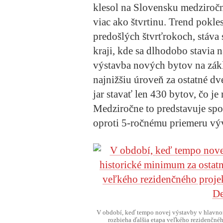
klesol na Slovensku medziroč
viac ako štvrtinu. Trend pokle
predošlých štvrťrokoch, stáva 
kraji, kde sa dlhodobo stavia 
výstavba nových bytov na zákl
najnižšiu úroveň za ostatné d
jar stavať len 430 bytov, čo j
Medziročne to predstavuje spo
oproti 5-ročnému priemeru vý
V období, keď tempo novej výstavby v hlavnom
rozbieha ďalšia etapa veľkého rezidenčné