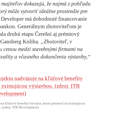
h majiteľov dokazujú, že najmä z pohľadu
orý môže vytvoriť ideálne prostredie pre
 Developer má dohodnuté financovanie
 bankou. Generálnym zhotoviteľom je
vala druhú etapu Čerešní aj prémiový
 Gansberg Koliba.
„Zhotoviteľ, v
ou cenou medzi stavebnými firmami na
kvality a včasného dokončenia výstavby,“
na kľúčové benefity bývania, ktoré priniesol už existujúcou
. (zdroj: ITB Development)