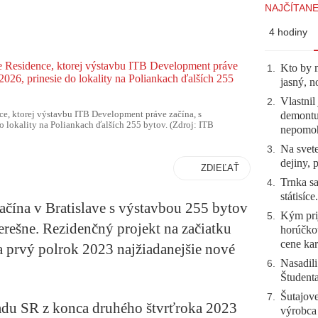
NAJČÍTANE
4 hodiny
Kto by 
1
.
jasný, n
Vlastnil
2
.
ce, ktorej výstavbu ITB Development práve začína, s
demontuj
 lokality na Poliankach ďalších 255 bytov. (Zdroj: ITB
nepomo
Na svete
3
.
dejiny, 
ZDIEĽAŤ
Trnka sa
4
.
státisíc
čína v Bratislave s výstavbou 255 bytov
Kým prij
5
.
Čerešne. Rezidenčný projekt na začiatku
horúčko
cene kar
 prvý polrok 2023 najžiadanejšie nové
Nasadili
6
.
Študent
Šutajove
7
.
radu SR z konca druhého štvrťroka 2023
výrobca