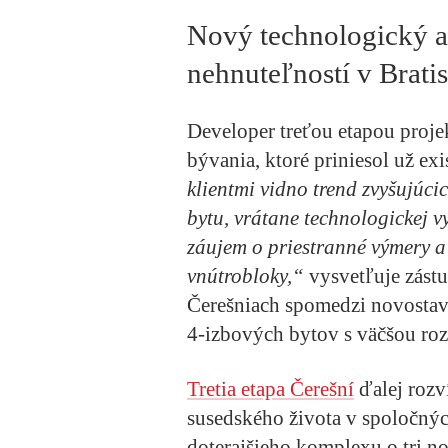
Nový technologický a 
nehnuteľností v Brati
Developer treťou etapou proje
bývania, ktoré priniesol už ex
klientmi vidno trend zvyšujúc
bytu, vrátane technologickej vy
záujem o priestranné výmery a
vnútrobloky,“
vysvetľuje zást
Čerešniach spomedzi novostavi
4-izbových bytov s väčšou ro
Tretia etapa Čerešní
ďalej rozv
susedského života v spoločnýc
doterajšieho komplexu o tri n