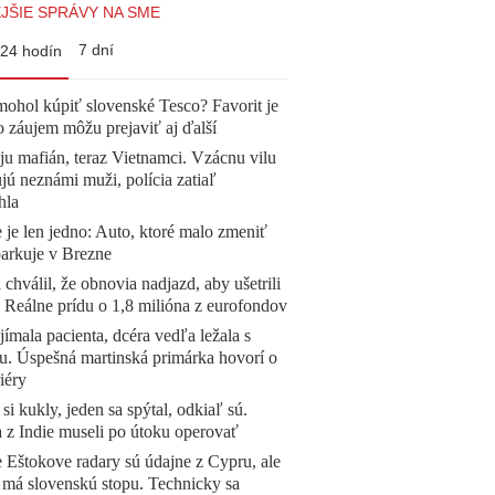
JŠIE SPRÁVY NA SME
7 dní
24 hodín
mohol kúpiť slovenské Tesco? Favorit je
o záujem môžu prejaviť aj ďalší
 ju mafián, teraz Vietnamci. Vzácnu vilu
ú neznámi muži, polícia zatiaľ
hla
 je len jedno: Auto, ktoré malo zmeniť
parkuje v Brezne
 chválil, že obnovia nadjazd, aby ušetrili
e. Reálne prídu o 1,8 milióna z eurofondov
ímala pacienta, dcéra vedľa ležala s
u. Úspešná martinská primárka hovorí o
iéry
 si kukly, jeden sa spýtal, odkiaľ sú.
a z Indie museli po útoku operovať
 Eštokove radary sú údajne z Cypru, ale
 má slovenskú stopu. Technicky sa