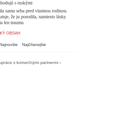
zhodujú s ruskými
la samu seba pred vlastnou rodinou.
tuje, že ju porodila, namiesto lásky
la len traumu
KÝ OBSAH
Najnovšie
Najčítanejšie
upráce s komerčnými partnermi ›