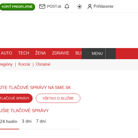
Prihlásenie
POST.sk
KÚPIŤ
PREDPLATNÉ
AUTO
TECH
ŽENA
ZDRAVIE
BLOG
MENU
Hľadaj
regióny
Korzár
Ostatné
JTE TLAČOVÉ SPRÁVY NA SME.SK
TLAČOVÉ SPRÁVY
VŠETKO O SLUŽBE
JŠIE TLAČOVÉ SPRÁVY
3 dni
7 dní
24 hodín