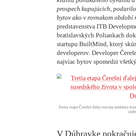
kvalitu ponúkaného bývania a 
prospech kupujúcich, podarilo
bytov ako v rovnakom období 
predstavenstva ITB Developm
bratislavských Poliankach dok
startupu BuiltMind, ktorý skú
developerov. Developer Čerešn
najviac bytov spomedzi všetký
Tretia etapa Čerešní ďalej rozvíja unikátny k
(zdr
V Dúbravke pokračuje