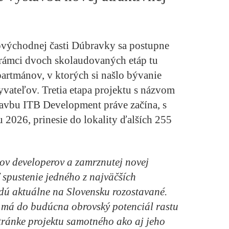
východnej časti Dúbravky sa postupne
 rámci dvoch skolaudovaných etáp tu
partmánov, v ktorých si našlo bývanie
vateľov. Tretia etapa projektu s názvom
tavbu ITB Development práve začína, s
2026, prinesie do lokality ďalších 255
ov developerov a zamrznutej novej
 spustenie jedného z najväčších
udú aktuálne na Slovensku rozostavané.
ý má do budúcna obrovský potenciál rastu
stránke projektu samotného ako aj jeho