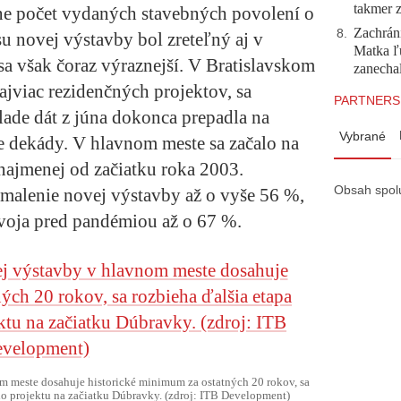
takmer 
ne počet vydaných stavebných povolení o
Zachráni
8
.
su novej výstavby bol zreteľný aj v
Matka ľu
sa však čoraz výraznejší. V Bratislavskom
zanecha
najviac rezidenčných projektov, sa
PARTNERS
ade dát z júna dokonca prepadla na
Vybrané
ve dekády. V hlavnom meste sa začalo na
e najmenej od začiatku roka 2003.
Obsah spol
malenie novej výstavby až o vyše 56 %,
voja pred pandémiou až o 67 %.
 meste dosahuje historické minimum za ostatných 20 rokov, sa
ho projektu na začiatku Dúbravky. (zdroj: ITB Development)