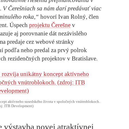
inovatívne riešenia prefinancovania v
. V Čerešniach sa nám darí predávať viac
minulého roka,“
hovorí Ivan Rolný, člen
ent. Úspech
projektu Čerešne
v
azuje aj porovnanie dát nezávislého
ma predaje cez webové stránky
í podľa neho predal za prvý polrok
ch rezidenčných projektov v Bratislave.
oncept aktívneho susedského života v spoločných vnútroblokoch.
oj: ITB Development)
 výstavba novej atraktívnej