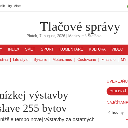
ník
Hry
Viac
Tlačové správy
Piatok, 7. august, 2026
| Meniny má
Štefánia
Y
INDEX
SVET
ŠPORT
KOMENTÁRE
KULTÚRA
VIDEO
odina
Life style
Bývanie
Motorizmus
Cestovanie
Financie
MY 
UVEREJŇU
nízkej výstavby
OBJEDNAŤ 
NAJČÍTANE
slave 255 bytov
4 hodiny
jnižšie tempo novej výstavby za ostatných