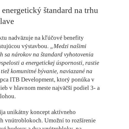
energetický štandard na trhu
slave
ktu nadväzuje na kľúčové benefity
istujúcou výstavbou.
„Medzi našimi
ich sa nárokov na štandard vyhotovenia
spelosti a energetickej úspornosti, rastie
 tiež komunitné bývanie, naviazané na
upca ITB Development, ktorý ponúka v
eb v hlavnom meste najväčší podiel 3- a
zlohou.
íja unikátny koncept aktívneho
h vnútroblokoch. Umožní to rozšírenie
ové budovy a dva vnútrobloky, na