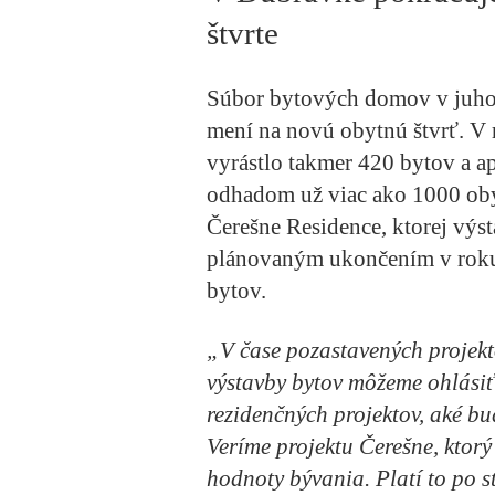
štvrte
Súbor bytových domov v juho
mení na novú obytnú štvrť. V
vyrástlo takmer 420 bytov a a
odhadom už viac ako 1000 oby
Čerešne Residence, ktorej výs
plánovaným ukončením v roku 
bytov.
„V čase pozastavených projekt
výstavby bytov môžeme ohlásiť
rezidenčných projektov, aké b
Veríme projektu Čerešne, ktor
hodnoty bývania. Platí to po 