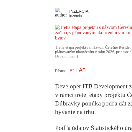
INZERCIA
Inzercia
Tretia etapa projektu s názvom Čerešne Residen
plánovaným ukončením v roku 2026, prinesie do
Development)
+
A
-
A
Písmo:
|
Developer ITB Development za
v rámci tretej etapy projektu 
Dúbravky ponúka podľa dát za
bývanie na trhu.
Podľa údajov Štatistického ú