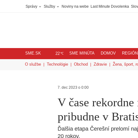
Správy
Služby
Noviny na webe
Last Minute Dovolenka
Slov
SME.SK
SME MINÚTA
DOMOV
REGIÓN
℃
22
O službe
Technológie
Obchod
Zdravie
Žena, šport, r
7. dec 2023 o 0:00
V čase rekordne 
pribudne v Brati
Ďalšia etapa Čerešní prelomí na
20 rokov.