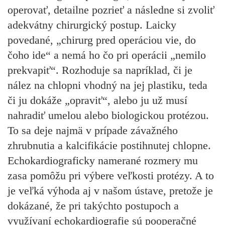
operovať, detailne pozrieť a následne si zvoliť
adekvátny chirurgický postup. Laicky
povedané, „chirurg pred operáciou vie, do
čoho ide“ a nemá ho čo pri operácii „nemilo
prekvapiť“. Rozhoduje sa napríklad, či je
nález na chlopni vhodný na jej plastiku, teda
či ju dokáže „opraviť“, alebo ju už musí
nahradiť umelou alebo biologickou protézou.
To sa deje najmä v prípade závažného
zhrubnutia a kalcifikácie postihnutej chlopne.
Echokardiograficky namerané rozmery mu
zasa pomôžu pri výbere veľkosti protézy. A to
je veľká výhoda aj v našom ústave, pretože je
dokázané, že pri takýchto postupoch a
využívaní echokardiografie sú pooperačné