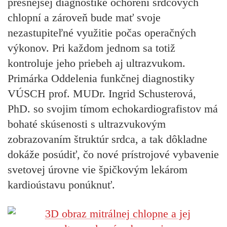
presnejšej diagnostike ochorení srdcových
chlopní a zároveň bude mať svoje
nezastupiteľné využitie počas operačných
výkonov. Pri každom jednom sa totiž
kontroluje jeho priebeh aj ultrazvukom.
Primárka Oddelenia funkčnej diagnostiky
VÚSCH prof. MUDr. Ingrid Schusterová,
PhD. so svojim tímom echokardiografistov má
bohaté skúsenosti s ultrazvukovým
zobrazovaním štruktúr srdca, a tak dôkladne
dokáže posúdiť, čo nové prístrojové vybavenie
svetovej úrovne vie špičkovým lekárom
kardioústavu ponúknuť.