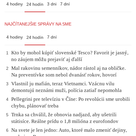
4 hodiny
3 dni
7 dní
24 hodín
NAJČÍTANEJŠIE SPRÁVY NA SME
4 hodiny
7 dní
24 hodín
Kto by mohol kúpiť slovenské Tesco? Favorit je jasný,
1
no záujem môžu prejaviť aj ďalší
Mal rakovinu semenníkov, nádor rástol aj na obličke.
2
Na preventívke som nebol dvanásť rokov, hovorí
Vlastnil ju mafián, teraz Vietnamci. Vzácnu vilu
3
demontujú neznámi muži, polícia zatiaľ nepomohla
Pellegrini pre televíziu v Číne: Po revolúcii sme urobili
4
chybu, plánovať treba
Trnka sa chválil, že obnovia nadjazd, aby ušetrili
5
státisíce. Reálne prídu o 1,8 milióna z eurofondov
Na svete je len jedno: Auto, ktoré malo zmeniť dejiny,
6