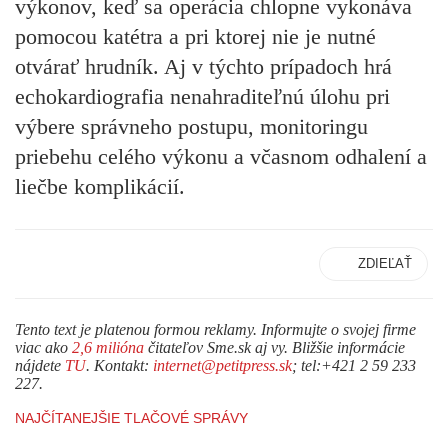
výkonov, keď sa operácia chlopne vykonáva
pomocou katétra a pri ktorej nie je nutné
otvárať hrudník. Aj v týchto prípadoch hrá
echokardiografia nenahraditeľnú úlohu pri
výbere správneho postupu, monitoringu
priebehu celého výkonu a včasnom odhalení a
liečbe komplikácií.
ZDIEĽAŤ
Tento text je platenou formou reklamy. Informujte o svojej firme
viac ako
2,6 milióna
čitateľov Sme.sk aj vy. Bližšie informácie
nájdete
TU
. Kontakt:
internet@petitpress.sk
; tel:+421 2 59 233
227.
NAJČÍTANEJŠIE TLAČOVÉ SPRÁVY