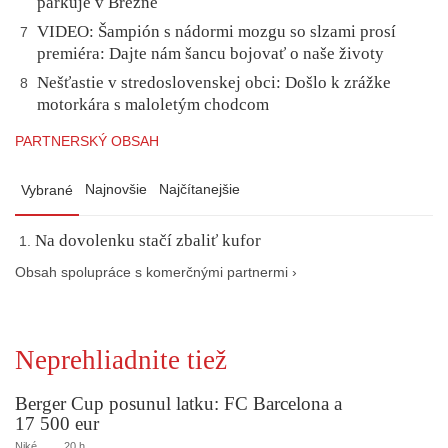
parkuje v Brezne
VIDEO: Šampión s nádormi mozgu so slzami prosí
7
premiéra: Dajte nám šancu bojovať o naše životy
Nešťastie v stredoslovenskej obci: Došlo k zrážke
8
motorkára s maloletým chodcom
PARTNERSKÝ OBSAH
Najnovšie
Najčítanejšie
Vybrané
Na dovolenku stačí zbaliť kufor
Obsah spolupráce s komerčnými partnermi ›
Neprehliadnite tiež
Berger Cup posunul latku: FC Barcelona a
17 500 eur
Niké
20 h