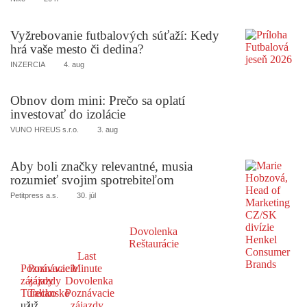
Vyžrebovanie futbalových súťaží: Kedy
hrá vaše mesto či dedina?
INZERCIA
4. aug
Obnov dom mini: Prečo sa oplatí
investovať do izolácie
VUNO HREUS s.r.o.
3. aug
Aby boli značky relevantné, musia
rozumieť svojim spotrebiteľom
Petitpress a.s.
30. júl
Dovolenka
Reštaurácie
Last
Poznávacie
Poznávacie
Minute
zájazdy
zájazdy
Dovolenka
Turecko
Taliansko
Poznávacie
už
už
zájazdy