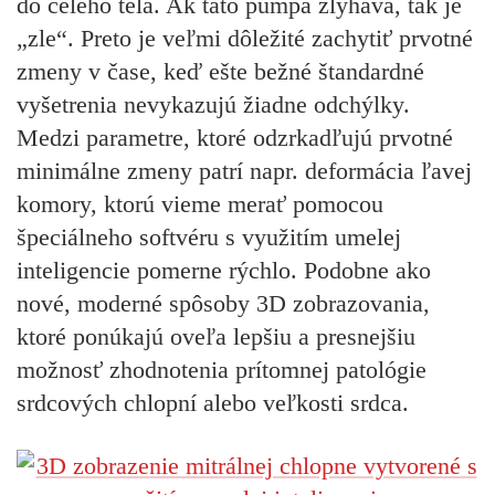
do celého tela. Ak táto pumpa zlyháva, tak je
„zle“. Preto je veľmi dôležité zachytiť prvotné
zmeny v čase, keď ešte bežné štandardné
vyšetrenia nevykazujú žiadne odchýlky.
Medzi parametre, ktoré odzrkadľujú prvotné
minimálne zmeny patrí napr. deformácia ľavej
komory, ktorú vieme merať pomocou
špeciálneho softvéru s využitím umelej
inteligencie pomerne rýchlo. Podobne ako
nové, moderné spôsoby 3D zobrazovania,
ktoré ponúkajú oveľa lepšiu a presnejšiu
možnosť zhodnotenia prítomnej patológie
srdcových chlopní alebo veľkosti srdca.