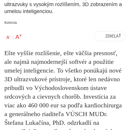
ultrazvuky s vysokým rozlíšením, 3D zobrazením a
umelou inteligenciou.
Inzercia
+
A
-
ZDIEĽAŤ
A
|
Ešte vyššie rozlíšenie, ešte väčšia presnosť,
ale najmä najmodernejší softvér a použitie
umelej inteligencie. To všetko ponúkajú nové
3D ultrazvukové prístroje, ktoré len nedávno
pribudli vo Východoslovenskom ústave
srdcových a cievnych chorôb. Investícia za
viac ako 460 000 eur sa podľa kardiochirurga
a generálneho riaditeľa VÚSCH MUDr.
Štefana Lukačína, PhD. odzrkadlí na