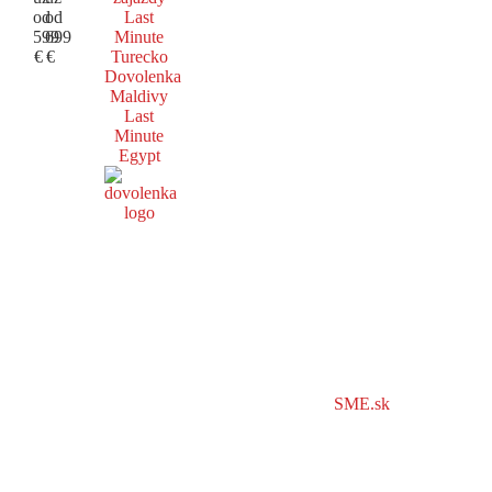
od
od
Last
599
699
Minute
€
€
Turecko
Dovolenka
Maldivy
Last
Minute
Egypt
SME.sk