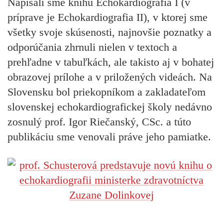
Napísali sme knihu Echokardiografia I (v
príprave je Echokardiografia II), v ktorej sme
všetky svoje skúsenosti, najnovšie poznatky a
odporúčania zhrnuli nielen v textoch a
prehľadne v tabuľkách, ale takisto aj v bohatej
obrazovej prílohe a v priložených videách. Na
Slovensku bol priekopníkom a zakladateľom
slovenskej echokardiografickej školy nedávno
zosnulý prof. Igor Riečanský, CSc. a túto
publikáciu sme venovali práve jeho pamiatke.