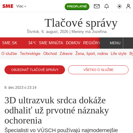
Viac
PREDPLATNÉ
Tlačové správy
Štvrtok, 6. august, 2026
| Meniny má
Jozefína
℃
SME.SK
SME MINÚTA
DOMOV
REGIÓNY
INDEX
SVET
34
MENU
O službe
Technológie
Obchod
Zdravie
Žena, šport, rodina
Life style
B
OBJEDNAŤ TLAČOVÉ SPRÁVY
VŠETKO O SLUŽBE
8. dec 2023 o 23:14
3D ultrazvuk srdca dokáže
odhaliť už prvotné náznaky
ochorenia
Špecialisti vo VÚSCH používajú najmodernejšie