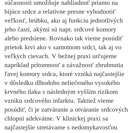
súčasnosti umožňuje nahliadnuť priamo na
bijúce srdce a relatívne presne vyhodnotiť
veľkosť, hrúbku, ako aj funkciu jednotlivých
jeho častí, akými sú napr. srdcové komory
alebo predsiene. Rovnako tak vieme posúdiť
prietok krvi ako v samotnom srdci, tak aj vo
veľkých cievach. V bežnej praxi určujeme
napríklad prítomnosť a závažnosť zhrubnutia
ľavej komory srdca, ktoré vzniká najčastejšie
v dôsledku dlhodobo neliečeného vysokého
krvného tlaku s následným vyšším rizikom
vzniku srdcového infarktu. Taktiež vieme
posúdiť, či je zatváranie a otváranie srdcových
chlopní adekvátne. V klinickej praxi sa
najčastejšie stretávame s nedomykavosťou