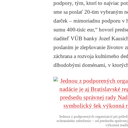
podpory, tým, ktorí to najviac po
sme sa poslať 20-tim vybraným 
darček – mimoriadnu podporu v h
sumu 400-tisíc eur,“ hovorí pred
riaditeľ VÚB banky Jozef Kausich
poslaním je zlepšovanie životov 
záchrana a rozvoja kultúrneho dedi
dlhodobými doménami, v ktorýc
Jednou z podporených organizácií pri príleži
ochranárske združenie – od predsedu správne
výkonná riad