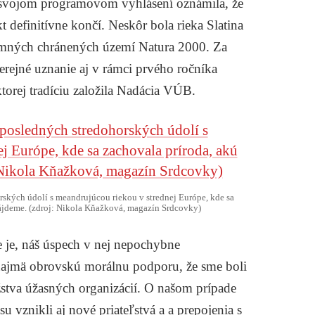
 svojom programovom vyhlásení oznámila, že
t definitívne končí. Neskôr bola rieka Slatina
amných chránených území Natura 2000. Za
 verejné uznanie aj v rámci prvého ročníka
ktorej tradíciu založila Nadácia VÚB.
rských údolí s meandrujúcou riekou v strednej Európe, kde sa
nájdeme. (zdroj: Nikola Kňažková, magazín Srdcovky)
e je, náš úspech v nej nepochybne
 najmä obrovskú morálnu podporu, že sme boli
stva úžasných organizácií. O našom prípade
su vznikli aj nové priateľstvá a a prepojenia s