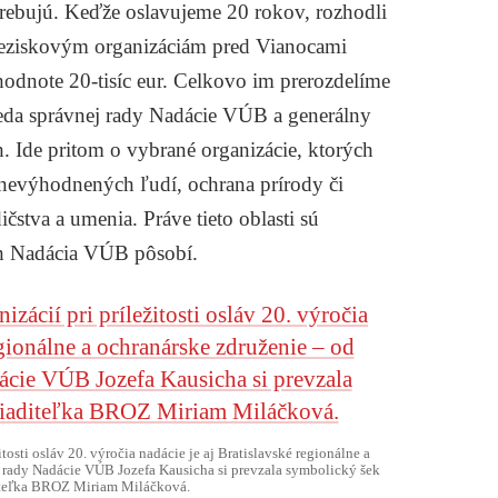
trebujú. Keďže oslavujeme 20 rokov, rozhodli
neziskovým organizáciám pred Vianocami
odnote 20-tisíc eur. Celkovo im prerozdelíme
seda správnej rady Nadácie VÚB a generálny
. Ide pritom o vybrané organizácie, ktorých
znevýhodnených ľudí, ochrana prírody či
čstva a umenia. Práve tieto oblasti sú
h Nadácia VÚB pôsobí.
tosti osláv 20. výročia nadácie je aj Bratislavské regionálne a
j rady Nadácie VÚB Jozefa Kausicha si prevzala symbolický šek
iteľka BROZ Miriam Miláčková.