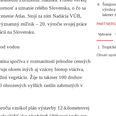
Šutajove
8
.
ozornosť a uznanie celého Slovenska, o čo sa
výrobca
takmer 
cenenie Atlas. Stojí za ním Nadácia VÚB,
 významný míľnik – 20. výročie svojej práce
PARTNERS
cií na Slovensku.
Vybrané
 pod vodou
Tropické
Obsah spol
atina spočíva v rozmanitosti prírodne cenných
vuje okrem iných aj vzácny biotop vtáctva,
nú vegetáciu. Žije tu takmer 100 druhov
0 ohrozených vyšších rastlín zahrnutých v
ročia vznikol plán výstavby 12-kilometrovej
mala slúžiť ako zásobáreň úžitkovej vody pre