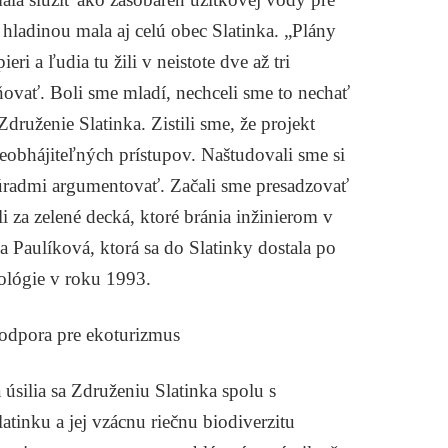
ladinou mala aj celú obec Slatinka. „Plány
ri a ľudia tu žili v neistote dve až tri
ňovať. Boli sme mladí, nechceli sme to nechať
Združenie Slatinka. Zistili sme, že projekt
eobhájiteľných prístupov. Naštudovali sme si
radmi argumentovať. Začali sme presadzovať
li za zelené decká, ktoré bránia inžinierom v
ina Paulíková, ktorá sa do Slatinky dostala po
kológie v roku 1993.
podpora pre ekoturizmus
úsilia sa Združeniu Slatinka spolu s
tinku a jej vzácnu riečnu biodiverzitu