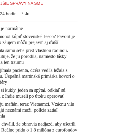
JŠIE SPRÁVY NA SME
7 dní
24 hodín
 je normálne
mohol kúpiť slovenské Tesco? Favorit je
o záujem môžu prejaviť aj ďalší
la samu seba pred vlastnou rodinou.
tuje, že ju porodila, namiesto lásky
la len traumu
ímala pacienta, dcéra vedľa ležala s
u. Úspešná martinská primárka hovorí o
iéry
 si kukly, jeden sa spýtal, odkiaľ sú.
a z Indie museli po útoku operovať
 ju mafián, teraz Vietnamci. Vzácnu vilu
ú neznámi muži, polícia zatiaľ
hla
 chválil, že obnovia nadjazd, aby ušetrili
e. Reálne prídu o 1,8 milióna z eurofondov