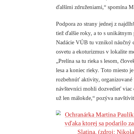
ďalšími združeniami,“ spomína Ma
Podpora zo strany jednej z najdlh
tiež ďalšie roky, a to s unikátnym
Nadácie VÚB tu vznikol náučný c
osvetu a ekoturizmus v lokalite 
„Prelína sa tu rieka s lesom, člov
lesa a koniec rieky. Toto miesto j
rozbehnúť aktivity, organizované 
návštevníci mohli dozvedieť viac o
už len málokde,“ pozýva navštívi