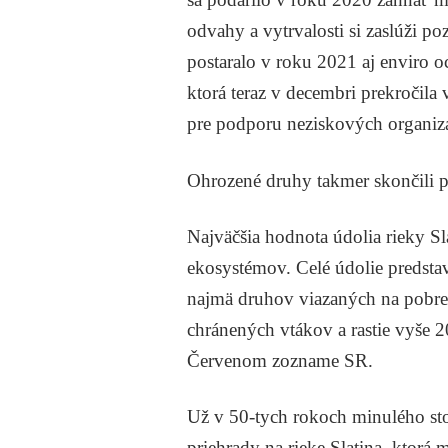
odvahy a vytrvalosti si zaslúži p
postaralo v roku 2021 aj enviro o
ktorá teraz v decembri prekročila
pre podporu neziskových organizá
Ohrozené druhy takmer skončili
Najväčšia hodnota údolia rieky Sl
ekosystémov. Celé údolie predsta
najmä druhov viazaných na pobrež
chránených vtákov a rastie vyše 2
Červenom zozname SR.
Už v 50-tych rokoch minulého sto
priehrady na rieke Slatina, ktorá 