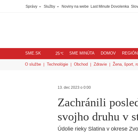
Správy
Služby
Noviny na webe
Last Minute Dovolenka
Slov
SME.SK
SME MINÚTA
DOMOV
REGIÓN
℃
25
O službe
Technológie
Obchod
Zdravie
Žena, šport, r
13. dec 2023 o 0:00
Zachránili posle
svojho druhu v s
Údolie rieky Slatina v okrese Zv