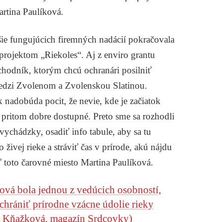
rtina Paulíková.
šie fungujúcich firemných nadácií pokračovala
 projektom „Riekoles“. Aj z enviro grantu
hodník, ktorým chcú ochranári posilniť
medzi Zvolenom a Zvolenskou Slatinou.
ek nadobúda pocit, že nevie, kde je začiatok
e pritom dobre dostupné. Preto sme sa rozhodli
vychádzky, osadiť info tabule, aby sa tu
 živej rieke a stráviť čas v prírode, akú nájdu
ť toto čarovné miesto Martina Paulíková.