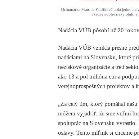
Ochranárka Martina Paulíková bola jednou z v
vzácne údolie rieky Slatina
Nadácia VÚB pôsobí už 20 rokov –
Nadácia VÚB vznikla presne pred
nadáciami na Slovensku, ktoré pr
neziskové organizácie a tretí sekt
ako 13 a pol milióna eur a podpo
verejnoprospešných projektov a in
„Za celý tím, ktorý pomáhal našu
môžem vyjadriť, že sme veľmi hrd
spoluprác na Slovensku vyrástlo.
oslavy. Tento míľnik si chceme 