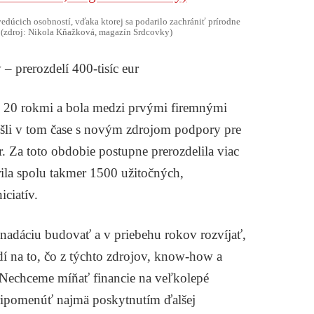
edúcich osobností, vďaka ktorej sa podarilo zachrániť prírodne
. (zdroj: Nikola Kňažková, magazín Srdcovky)
 prerozdelí 400-tisíc eur
 20 rokmi a bola medzi prvými firemnými
išli v tom čase s novým zdrojom podpory pre
or. Za toto obdobie postupne prerozdelila viac
rila spolu takmer 1500 užitočných,
iciatív.
 nadáciu budovať a v priebehu rokov rozvíjať,
í na to, čo z týchto zdrojov, know-how a
 Nechceme míňať financie na veľkolepé
pripomenúť najmä poskytnutím ďalšej