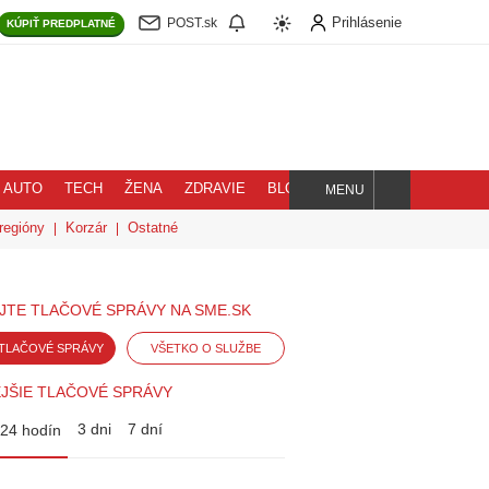
Prihlásenie
POST.sk
KÚPIŤ
PREDPLATNÉ
AUTO
TECH
ŽENA
ZDRAVIE
BLOG
MENU
Hľadaj
regióny
Korzár
Ostatné
JTE TLAČOVÉ SPRÁVY NA SME.SK
TLAČOVÉ SPRÁVY
VŠETKO O SLUŽBE
JŠIE TLAČOVÉ SPRÁVY
3 dni
7 dní
24 hodín