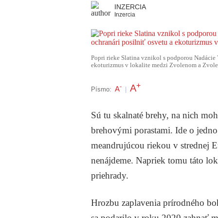
INZERCIA
Inzercia
Popri rieke Slatina vznikol s podporou Nadácie
ekoturizmus v lokalite medzi Zvolenom a Zvolen
+
A
-
A
Písmo:
|
Sú tu skalnaté brehy, na nich moh
brehovými porastami. Ide o jedno
meandrujúcou riekou v strednej Eu
nenájdeme. Napriek tomu táto lok
priehrady.
Hrozbu zaplavenia prírodného boha
sa podarilo v roku 2020 zahnať m