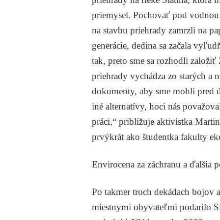
priemysel. Pochovať pod vodnou h
na stavbu priehrady zamrzli na papie
generácie, dedina sa začala vyľud
tak, preto sme sa rozhodli založiť 
priehrady vychádza zo starých a n
dokumenty, aby sme mohli pred ú
iné alternatívy, hoci nás považova
práci,“ približuje aktivistka Mart
prvýkrát ako študentka fakulty e
Envirocena za záchranu a ďalšia 
Po takmer troch dekádach bojov a 
miestnymi obyvateľmi podarilo Sla