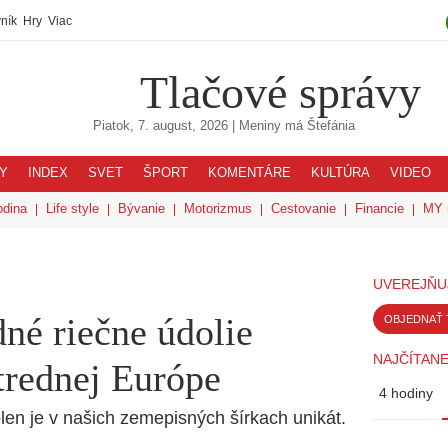
ník
Hry
Viac
Tlačové správy
Piatok, 7. august, 2026
| Meniny má
Štefánia
Y
INDEX
SVET
ŠPORT
KOMENTÁRE
KULTÚRA
VIDEO
odina
Life style
Bývanie
Motorizmus
Cestovanie
Financie
MY 
UVEREJŇU
dné riečne údolie
OBJEDNAŤ 
NAJČÍTANE
trednej Európe
4 hodiny
olen je v našich zemepisných šírkach unikát.