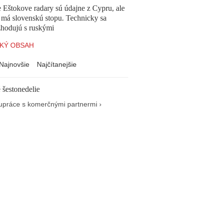
 Eštokove radary sú údajne z Cypru, ale
 má slovenskú stopu. Technicky sa
zhodujú s ruskými
KÝ OBSAH
Najnovšie
Najčítanejšie
 šestonedelie
upráce s komerčnými partnermi ›