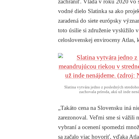
zachrániť. Vláda v roku 2020 vo
vodné dielo Slatinka sa ako projek
zaradená do siete európsky význ
toto úsilie si združenie vyslúžilo
celoslovenskej enviroceny Atlas, 
Slatina vytvára jedno z posledných stredoho
zachovala príroda, akú už inde ne
„Takáto cena na Slovensku iná ni
zarezonoval. Veľmi sme si vážili
vybraní a ocenení spomedzi množ
sa začalo viac hovoriť, vďaka Atla