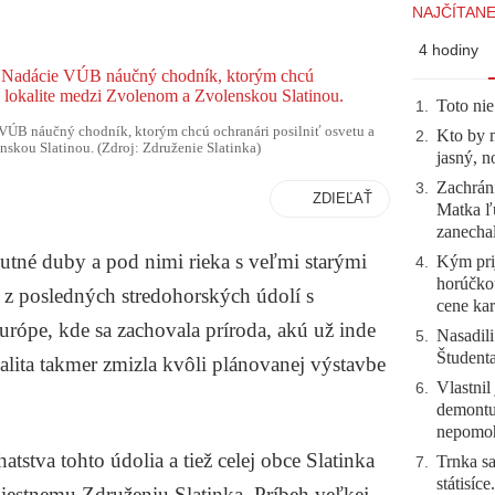
NAJČÍTANE
4 hodiny
Toto nie
1
.
 VÚB náučný chodník, ktorým chcú ochranári posilniť osvetu a
Kto by 
2
.
skou Slatinou. (Zdroj: Združenie Slatinka)
jasný, n
Zachráni
3
.
ZDIEĽAŤ
Matka ľu
zanecha
utné duby a pod nimi rieka s veľmi starými
Kým prij
4
.
horúčko
 z posledných stredohorských údolí s
cene kar
rópe, kde sa zachovala príroda, akú už inde
Nasadili
5
.
Študent
alita takmer zmizla kvôli plánovanej výstavbe
Vlastnil
6
.
demontuj
nepomo
tstva tohto údolia a tiež celej obce Slatinka
Trnka sa
7
.
státisíc
iestnemu Združeniu Slatinka. Príbeh veľkej