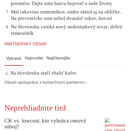
premiéra: Dajte nám šancu bojovať o naše životy
Mal rakovinu semenníkov, nádor rástol aj na obličke.
7
Na preventívke som nebol dvanásť rokov, hovorí
Na Slovensku vzniká nový nedostatkový tovar: dobrý
8
remeselník
PARTNERSKÝ OBSAH
Najnovšie
Najčítanejšie
Vybrané
Na dovolenku stačí zbaliť kufor
Obsah spolupráce s komerčnými partnermi ›
Neprehliadnite tiež
CK vs. lowcost: kto vyhráva cenový
súboj?