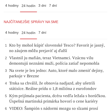
4 hodiny
3 dni
7 dní
24 hodín
NAJČÍTANEJŠIE SPRÁVY NA SME
4 hodiny
7 dní
24 hodín
Kto by mohol kúpiť slovenské Tesco? Favorit je jasný,
1
no záujem môžu prejaviť aj ďalší
Vlastnil ju mafián, teraz Vietnamci. Vzácnu vilu
2
demontujú neznámi muži, polícia zatiaľ nepomohla
Na svete je len jedno: Auto, ktoré malo zmeniť dejiny,
3
parkuje v Brezne
Trnka sa chválil, že obnovia nadjazd, aby ušetrili
4
státisíce. Reálne prídu o 1,8 milióna z eurofondov
Kým prijímala pacienta, dcéra vedľa ležala s horúčkou.
5
Úspešná martinská primárka hovorí o cene kariéry
VIDEO: Šampión s nádormi mozgu so slzami prosí
6