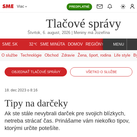
Viac
PREDPLATNÉ
Tlačové správy
Štvrtok, 6. august, 2026
| Meniny má
Jozefína
℃
SME.SK
SME MINÚTA
DOMOV
REGIÓNY
INDEX
SVET
32
MENU
O službe
Technológie
Obchod
Zdravie
Žena, šport, rodina
Life style
B
OBJEDNAŤ TLAČOVÉ SPRÁVY
VŠETKO O SLUŽBE
18. dec 2023 o 8:16
Tipy na darčeky
Ak ste stále nevybrali darček pre svojich blízkych,
netreba strácať čas. Prinášame vám niekoľko tipov,
ktorými určite potešíte.