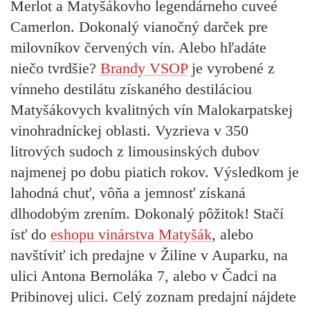
Merlot a Matyšákovho legendárneho cuveé
Camerlon. Dokonalý vianočný darček pre
milovníkov červených vín. Alebo hľadáte
niečo tvrdšie?
Brandy VSOP
je vyrobené z
vínneho destilátu získaného destiláciou
Matyšákovych kvalitných vín Malokarpatskej
vinohradníckej oblasti. Vyzrieva v 350
litrových sudoch z limousinských dubov
najmenej po dobu piatich rokov. Výsledkom je
lahodná chuť, vôňa a jemnosť získaná
dlhodobým zrením. Dokonalý pôžitok! Stačí
ísť do
eshopu vinárstva Matyšák
, alebo
navštíviť ich predajne v Žiline v Auparku, na
ulici Antona Bernoláka 7, alebo v Čadci na
Pribinovej ulici. Celý zoznam predajní nájdete