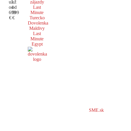
už
už
zájazdy
od
od
Last
699
599
Minute
€
€
Turecko
Dovolenka
Maldivy
Last
Minute
Egypt
SME.sk