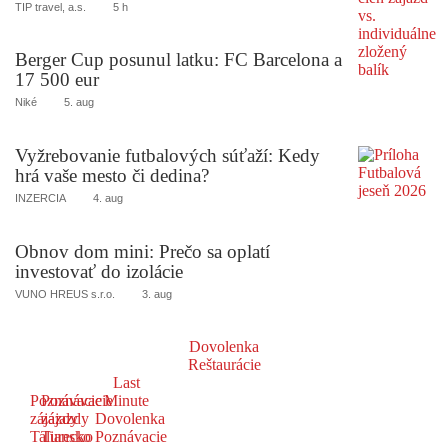
TIP travel, a.s.
5 h
Berger Cup posunul latku: FC Barcelona a
17 500 eur
Niké
5. aug
Vyžrebovanie futbalových súťaží: Kedy
hrá vaše mesto či dedina?
INZERCIA
4. aug
Obnov dom mini: Prečo sa oplatí
investovať do izolácie
VUNO HREUS s.r.o.
3. aug
Dovolenka
Reštaurácie
Last
Poznávacie
Poznávacie
Minute
zájazdy
zájazdy
Dovolenka
Taliansko
Turecko
Poznávacie