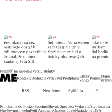
DOMOV
INDEX
DOMOV
Podnikateľ sa cez
Šéf hotela: Volkswagen
Ako to bolo
reštitúcie dostal k
začal šetriť a trh v
guľkami do
miliónovým pozemkom.
Bratislave prišiel o
dal bodku 
Priznal, že o pomoc
tisícky ubytovaných
na premiér
žiadal aj šéfa SIS
Prepnúť na mobilnú verziu stránky
Etický
Mapa
Kontakty
Redakcia
Vydavateľ
Predplatné
Pomoc
kódex
stránk
RSS
Newsletter
Aplikácia
iPad
Prihlásenie do Post.sk
Sportnet
Slovak Spectator
Vydavateľstvo
Inzercia
Návštevnosť webu
Petit Academy
Osobné údaje
Nariadenie DSA