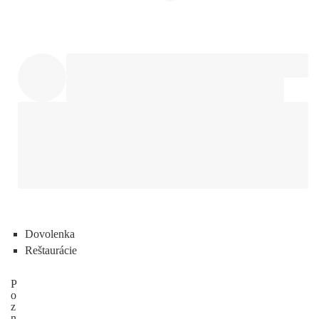
Dovolenka
Reštaurácie
P
o
z
n