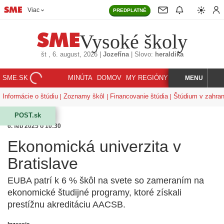
Viac
PREDPLATNÉ
Vysoké školy
št
, 6. august, 2026
|
Jozefína
|
Slovo:
heraldika
SME.SK
MINÚTA
DOMOV
MY REGIÓNY
KORZÁR
MENU
INDEX
HĽADAJ
Informácie o štúdiu
Zoznamy škôl
Financovanie štúdia
Štúdium v zahran
POST.sk
6. feb 2025 o 10:30
Ekonomická univerzita v
Bratislave
EUBA patrí k 6 % škôl na svete so zameraním na
ekonomické študijné programy, ktoré získali
prestížnu akreditáciu AACSB.