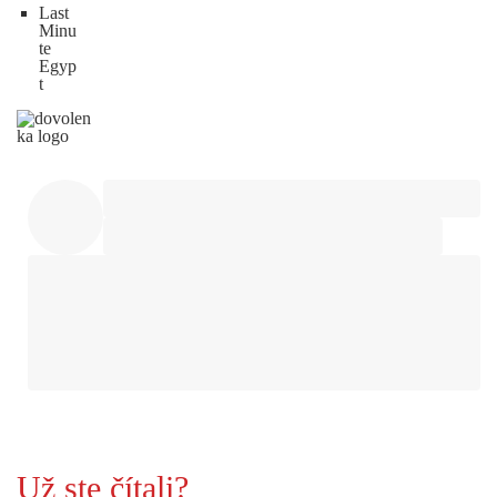
Last
Minu
te
Egyp
t
Už ste čítali?