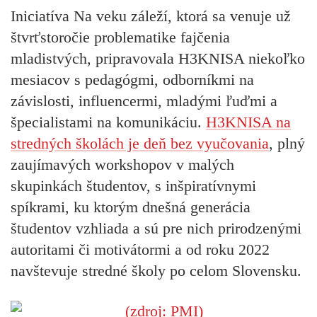
Iniciatíva Na veku záleží, ktorá sa venuje už
štvrťstoročie problematike fajčenia
mladistvých, pripravovala H3KNISA niekoľko
mesiacov s pedagógmi, odborníkmi na
závislosti, influencermi, mladými ľuďmi a
špecialistami na komunikáciu.
H3KNISA na
stredných školách je deň bez vyučovania
, plný
zaujímavých workshopov v malých
skupinkách študentov, s inšpiratívnymi
spíkrami, ku ktorým dnešná generácia
študentov vzhliada a sú pre nich prirodzenými
autoritami či motivátormi a od roku 2022
navštevuje stredné školy po celom Slovensku.