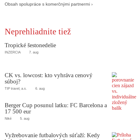
Obsah spolupráce s komerčnými partnermi ›
Neprehliadnite tiež
Tropické šestonedelie
INZERCIA
7. aug
CK vs. lowcost: kto vyhráva cenový
súboj?
TIP travel, a.s.
6. aug
Berger Cup posunul latku: FC Barcelona a
17 500 eur
Niké
5. aug
Vyžrebovanie futbalových súťaží: Kedy