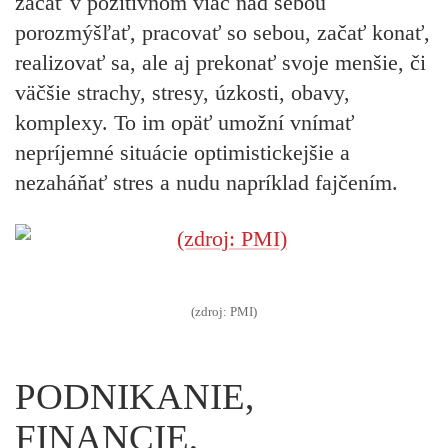
začať v pozitívnom viac nad sebou
porozmýšľať, pracovať so sebou, začať konať,
realizovať sa, ale aj prekonať svoje menšie, či
väčšie strachy, stresy, úzkosti, obavy,
komplexy. To im opäť umožní vnímať
nepríjemné situácie optimistickejšie a
nezaháňať stres a nudu napríklad fajčením.
(zdroj: PMI)
PODNIKANIE,
FINANCIE,