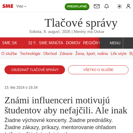
Viac
PREDPLATNÉ
Tlačové správy
Sobota, 8. august, 2026
| Meniny má
Oskar
℃
SME.SK
SME MINÚTA
DOMOV
REGIÓNY
INDEX
SVET
31
MENU
O službe
Technológie
Obchod
Zdravie
Žena, šport, rodina
Life style
B
OBJEDNAŤ TLAČOVÉ SPRÁVY
VŠETKO O SLUŽBE
15. feb 2024 o 16:34
Známi influenceri motivujú
študentov aby nefajčili. Ale inak
Žiadne výchovné koncerty. Žiadne prednášky.
Žiadne zákazy, príkazy, mentorovanie ohľadom