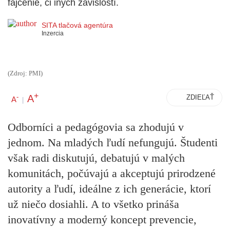
fajčenie, či iných závislostí.
SITA tlačová agentúra
Inzercia
(Zdroj: PMI)
+
A
-
ZDIEĽAŤ
A
|
Odborníci a pedagógovia sa zhodujú v
jednom. Na mladých ľudí nefungujú. Študenti
však radi diskutujú, debatujú v malých
komunitách, počúvajú a akceptujú prirodzené
autority a ľudí, ideálne z ich generácie, ktorí
už niečo dosiahli. A to všetko prináša
inovatívny a moderný koncept prevencie,