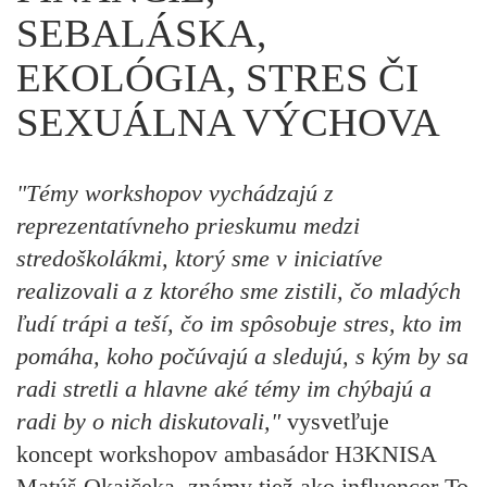
SEBALÁSKA,
EKOLÓGIA, STRES ČI
SEXUÁLNA VÝCHOVA
"Témy workshopov vychádzajú z
reprezentatívneho prieskumu medzi
stredoškolákmi, ktorý sme v iniciatíve
realizovali a z ktorého sme zistili, čo mladých
ľudí trápi a teší, čo im spôsobuje stres, kto im
pomáha, koho počúvajú a sledujú, s kým by sa
radi stretli a hlavne aké témy im chýbajú a
radi by o nich diskutovali,"
vysvetľuje
koncept workshopov ambasádor H3KNISA
Matúš Okajčeka, známy tiež ako influencer To