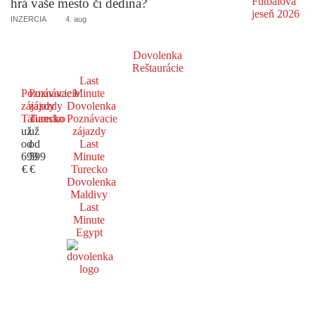
hrá vaše mesto či dedina?
INZERCIA
4. aug
Dovolenka
Reštaurácie
Last
Poznávacie
Poznávacie
Minute
zájazdy
zájazdy
Dovolenka
Taliansko
Turecko
Poznávacie
už
už
zájazdy
od
od
Last
699
599
Minute
€
€
Turecko
Dovolenka
Maldivy
Last
Minute
Egypt