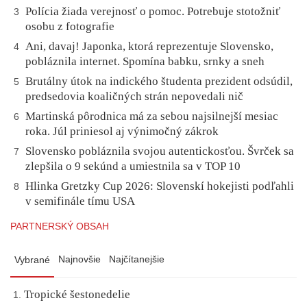
Polícia žiada verejnosť o pomoc. Potrebuje stotožniť
3
osobu z fotografie
Ani, davaj! Japonka, ktorá reprezentuje Slovensko,
4
pobláznila internet. Spomína babku, srnky a sneh
Brutálny útok na indického študenta prezident odsúdil,
5
predsedovia koaličných strán nepovedali nič
Martinská pôrodnica má za sebou najsilnejší mesiac
6
roka. Júl priniesol aj výnimočný zákrok
Slovensko pobláznila svojou autentickosťou. Švrček sa
7
zlepšila o 9 sekúnd a umiestnila sa v TOP 10
Hlinka Gretzky Cup 2026: Slovenskí hokejisti podľahli
8
v semifinále tímu USA
PARTNERSKÝ OBSAH
Najnovšie
Najčítanejšie
Vybrané
Tropické šestonedelie