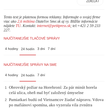
ZDIEĽAŤ
Tento text je platenou formou reklamy. Informujte o svojej firme
viac ako
2,6 milióna
čitateľov Sme.sk aj vy. Bližšie informácie
nájdete
TU
. Kontakt:
internet@petitpress.sk
; tel:+421 2 59 233
227.
NAJČÍTANEJŠIE TLAČOVÉ SPRÁVY
4 hodiny
3 dni
7 dní
24 hodín
NAJČÍTANEJŠIE SPRÁVY NA SME
4 hodiny
7 dní
24 hodín
Obrovský požiar na Horehroní: Za pár minút horela
1
celá ulica, oheň mal byť založený úmyselne
Pamiatkari budú od Vietnamcov žiadať nápravu. Vdova
2
po mafiánovi spomína, ako vyzerala vila zvnútra