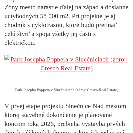
Zóny mesto narastie ďalej na západ a dosiahne
úctyhodných 58 000 m2. Pri projekte je aj
chodník s cyklotrasou, ktoré budú pretínať
celú štvrť a spoja všetky jej časti s
električkou.
Park Josepha Poppera v Slnečniciach (zdroj: Cresco Real Estate)
V prvej etape projektu Slnečnice Nad mestom,
ktorej stavebné dokončenie je plánované
koncom roka 2026, prebieha výstavba prvých
dvoch výškových domov, z ktorých jeden má