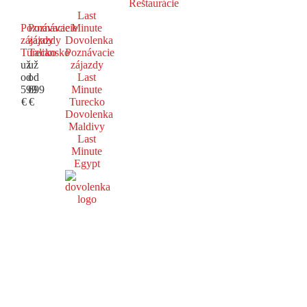
Reštaurácie
Last
Poznávacie
Poznávacie
Minute
zájazdy
zájazdy
Dovolenka
Turecko
Taliansko
Poznávacie
už
už
zájazdy
od
od
Last
599
699
Minute
€
€
Turecko
Dovolenka
Maldivy
Last
Minute
Egypt