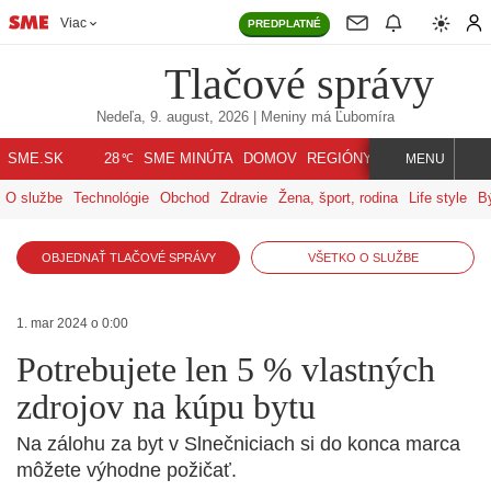
Viac
PREDPLATNÉ
Tlačové správy
Nedeľa, 9. august, 2026
| Meniny má
Ľubomíra
℃
SME.SK
SME MINÚTA
DOMOV
REGIÓNY
INDEX
SVET
28
MENU
O službe
Technológie
Obchod
Zdravie
Žena, šport, rodina
Life style
B
OBJEDNAŤ TLAČOVÉ SPRÁVY
VŠETKO O SLUŽBE
1. mar 2024 o 0:00
Potrebujete len 5 % vlastných
zdrojov na kúpu bytu
Na zálohu za byt v Slnečniciach si do konca marca
môžete výhodne požičať.