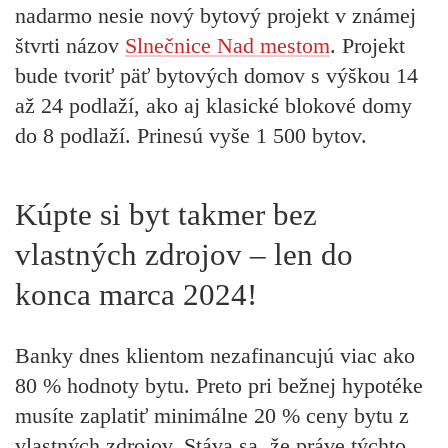
nadarmo nesie nový bytový projekt v známej
štvrti názov
Slnečnice Nad mestom
. Projekt
bude tvoriť päť bytových domov s výškou 14
až 24 podlaží, ako aj klasické blokové domy
do 8 podlaží. Prinesú vyše 1 500 bytov.
Kúpte si byt takmer bez
vlastných zdrojov – len do
konca marca 2024!
Banky dnes klientom nezafinancujú viac ako
80 % hodnoty bytu. Preto pri bežnej hypotéke
musíte zaplatiť minimálne 20 % ceny bytu z
vlastných zdrojov. Stáva sa, že práve týchto