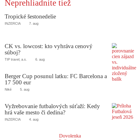
Neprehliadnite tiež
Tropické šestonedelie
INZERCIA
7. aug
CK vs. lowcost: kto vyhráva cenový
súboj?
TIP travel, a.s.
6. aug
Berger Cup posunul latku: FC Barcelona a
17 500 eur
Niké
5. aug
Vyžrebovanie futbalových súťaží: Kedy
hrá vaše mesto či dedina?
INZERCIA
4. aug
Dovolenka