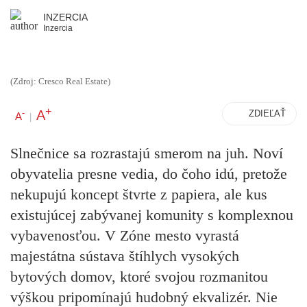
INZERCIA
Inzercia
(Zdroj: Cresco Real Estate)
+
A
-
ZDIEĽAŤ
A
|
Slnečnice sa rozrastajú smerom na juh. Noví
obyvatelia presne vedia, do čoho idú, pretože
nekupujú koncept štvrte z papiera, ale kus
existujúcej zabývanej komunity s komplexnou
vybavenosťou. V Zóne mesto vyrastá
majestátna sústava štíhlych vysokých
bytových domov, ktoré svojou rozmanitou
výškou pripomínajú hudobný ekvalizér. Nie