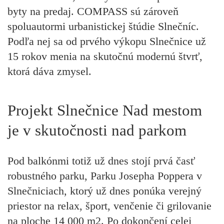
byty na predaj. COMPASS sú zároveň
spoluautormi urbanistickej štúdie Slnečníc.
Podľa nej sa od prvého výkopu Slnečnice už
15 rokov menia na skutočnú modernú štvrť,
ktorá dáva zmysel.
Projekt Slnečnice Nad mestom
je v skutočnosti nad parkom
Pod balkónmi totiž už dnes stojí prvá časť
robustného parku, Parku Josepha Poppera v
Slnečniciach, ktorý už dnes ponúka verejný
priestor na relax, šport, venčenie či grilovanie
na ploche 14 000 m2. Po dokončení celej