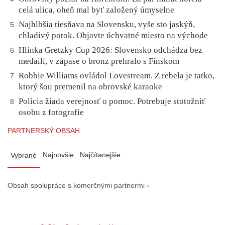
celá ulica, oheň mal byť založený úmyselne
Najhlbšia tiesňava na Slovensku, vyše sto jaskýň,
5
chladivý potok. Objavte úchvatné miesto na východe
Hlinka Gretzky Cup 2026: Slovensko odchádza bez
6
medailí, v zápase o bronz prehralo s Fínskom
Robbie Williams ovládol Lovestream. Z rebela je tatko,
7
ktorý šou premenil na obrovské karaoke
Polícia žiada verejnosť o pomoc. Potrebuje stotožniť
8
osobu z fotografie
PARTNERSKÝ OBSAH
Najnovšie
Najčítanejšie
Vybrané
Obsah spolupráce s komerčnými partnermi ›