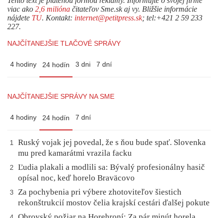
Tento text je platenou formou reklamy. Informujte o svojej firme
viac ako
2,6 milióna
čitateľov Sme.sk aj vy. Bližšie informácie
nájdete
TU
. Kontakt:
internet@petitpress.sk
; tel:+421 2 59 233
227.
NAJČÍTANEJŠIE TLAČOVÉ SPRÁVY
4 hodiny
3 dni
7 dní
24 hodín
NAJČÍTANEJŠIE SPRÁVY NA SME
4 hodiny
7 dní
24 hodín
Ruský vojak jej povedal, že s ňou bude spať. Slovenka
1
mu pred kamarátmi vrazila facku
Ľudia plakali a modlili sa: Bývalý profesionálny hasič
2
opísal noc, keď horelo Braväcovo
Za pochybenia pri výbere zhotoviteľov šiestich
3
rekonštrukcií mostov čelia krajskí cestári ďalšej pokute
Obrovský požiar na Horehroní: Za pár minút horela
4