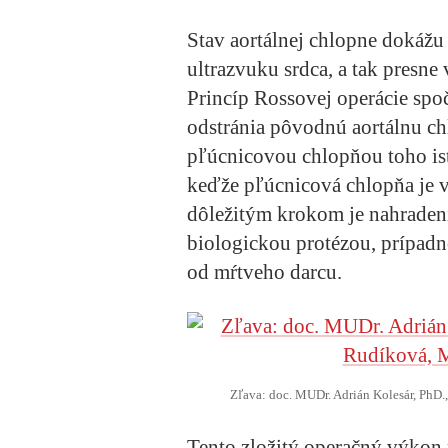
Stav aortálnej chlopne dokážu 
ultrazvuku srdca, a tak presne
Princíp Rossovej operácie spo
odstránia pôvodnú aortálnu ch
pľúcnicovou chlopňou toho ist
keďže pľúcnicová chlopňa je 
dôležitým krokom je nahraden
biologickou protézou, prípa
od mŕtveho darcu.
Zľava: doc. MUDr. Adrián Kolesár, PhD
Tento zložitý operačný výkon