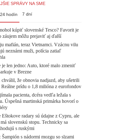
JŠIE SPRÁVY NA SME
7 dní
24 hodín
mohol kúpiť slovenské Tesco? Favorit je
o záujem môžu prejaviť aj ďalší
 ju mafián, teraz Vietnamci. Vzácnu vilu
ú neznámi muži, polícia zatiaľ
hla
 je len jedno: Auto, ktoré malo zmeniť
parkuje v Brezne
 chválil, že obnovia nadjazd, aby ušetrili
e. Reálne prídu o 1,8 milióna z eurofondov
ímala pacienta, dcéra vedľa ležala s
u. Úspešná martinská primárka hovorí o
iéry
 Eštokove radary sú údajne z Cypru, ale
 má slovenskú stopu. Technicky sa
zhodujú s ruskými
Šampión s nádormi mozgu so slzami