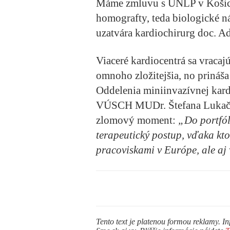
Máme zmluvu s UNLP v Košici
homografty, teda biologické n
uzatvára kardiochirurg doc. Ad
Viaceré kardiocentrá sa vracajú
omnoho zložitejšia, no prináša
Oddelenia miniinvazívnej kard
VÚSCH MUDr. Štefana Lukačí
zlomový moment:
„Do portfól
terapeutický postup, vďaka kt
pracoviskami v Európe, ale aj 
Tento text je platenou formou reklamy. In