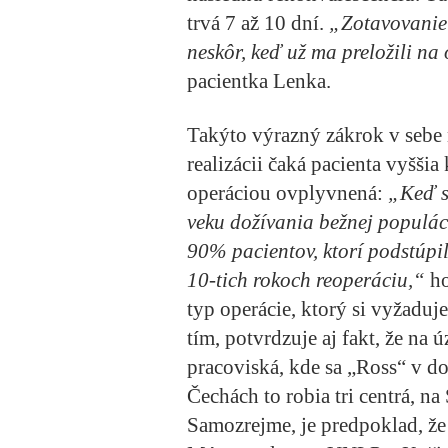
trvá 7 až 10 dní.
„Zotavovanie 
neskôr, keď už ma preložili na 
pacientka Lenka.
Takýto výrazný zákrok v sebe n
realizácii čaká pacienta vyššia
operáciou ovplyvnená:
„Keď sa
veku dožívania bežnej populáci
90% pacientov, ktorí podstúpi
10-tich rokoch reoperáciu,“
ho
typ operácie, ktorý si vyžaduj
tím, potvrdzuje aj fakt, že na 
pracoviská, kde sa „Ross“ v dos
Čechách to robia tri centrá, 
Samozrejme, je predpoklad, že