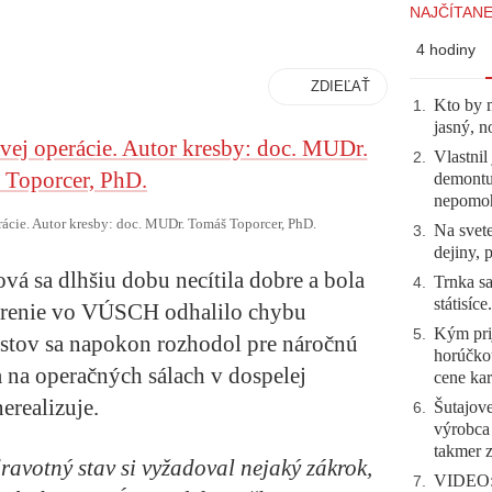
NAJČÍTANE
4 hodiny
ZDIEĽAŤ
Kto by 
1
.
jasný, n
Vlastnil
2
.
demontuj
nepomo
ácie. Autor kresby: doc. MUDr. Tomáš Toporcer, PhD.
Na svete
3
.
dejiny, 
á sa dlhšiu dobu necítila dobre a bola
Trnka sa
4
.
státisíc
trenie vo VÚSCH odhalilo chybu
Kým prij
5
.
listov sa napokon rozhodol pre náročnú
horúčko
a na operačných sálach v dospelej
cene kar
erealizuje.
Šutajove
6
.
výrobca
takmer 
ravotný stav si vyžadoval nejaký zákrok,
VIDEO: 
7
.