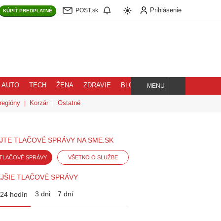
Prihlásenie
POST.sk
KÚPIŤ
PREDPLATNÉ
AUTO
TECH
ŽENA
ZDRAVIE
BLOG
MENU
Hľadaj
regióny
Korzár
Ostatné
JTE TLAČOVÉ SPRÁVY NA SME.SK
TLAČOVÉ SPRÁVY
VŠETKO O SLUŽBE
JŠIE TLAČOVÉ SPRÁVY
3 dni
7 dní
24 hodín