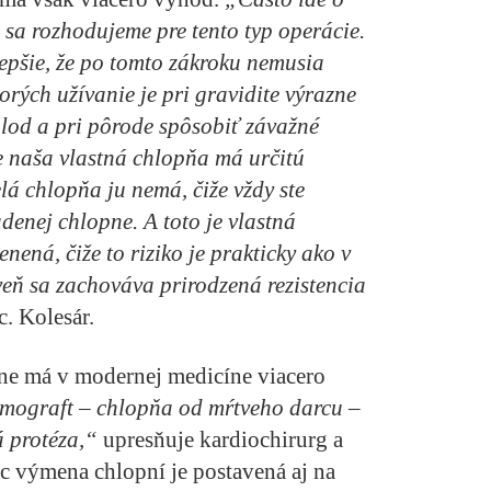
 sa rozhodujeme pre tento typ operácie.
lepšie, že po tomto zákroku nemusia
torých užívanie je pri gravidite výrazne
plod a pri pôrode spôsobiť závažné
e naša vlastná chlopňa má určitú
elá chlopňa ju nemá, čiže vždy ste
denej chlopne. A toto je vlastná
nená, čiže to riziko je prakticky ako v
veň sa zachováva prirodzená rezistencia
c. Kolesár.
ne má v modernej medicíne viacero
mograft – chlopňa od mŕtveho darcu –
á protéza,“
upresňuje kardiochirurg a
c výmena chlopní je postavená aj na