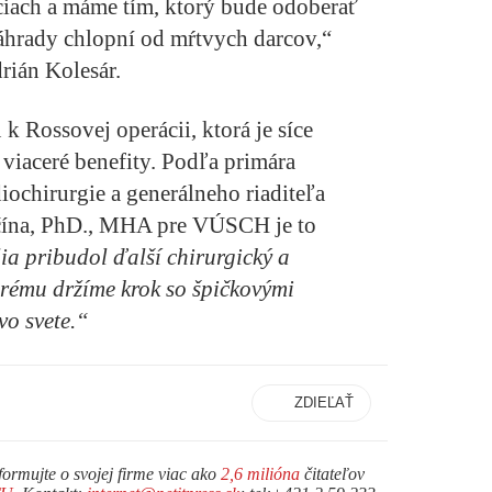
ach a máme tím, ktorý bude odoberať
áhrady chlopní od mŕtvych darcov,“
rián Kolesár.
 k Rossovej operácii, ktorá je síce
 viaceré benefity. Podľa primára
iochirurgie a generálneho riaditeľa
na, PhD., MHA pre VÚSCH je to
ia pribudol ďalší chirurgický a
orému držíme krok so špičkovými
vo svete.“
ZDIEĽAŤ
formujte o svojej firme viac ako
2,6 milióna
čitateľov