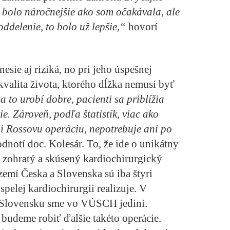
bolo náročnejšie ako som očakávala, ale
oddelenie, to bolo už lepšie,“
hovorí
esie aj riziká, no pri jeho úspešnej
 kvalita života, ktorého dĺžka nemusí byť
 to urobí dobre, pacienti sa priblížia
e. Zároveň, podľa štatistík, viac ako
li Rossovu operáciu, nepotrebuje ani po
dnotí doc. Kolesár. To, že ide o unikátny
e zohratý a skúsený kardiochirurgický
území Česka a Slovenska sú iba štyri
pelej kardiochirurgii realizuje. V
na Slovensku sme vo VÚSCH jediní.
 budeme robiť ďalšie takéto operácie.