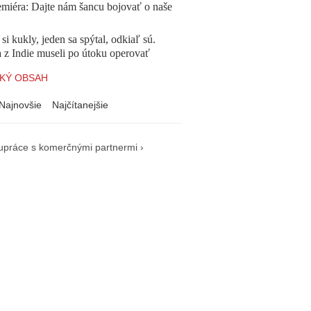
emiéra: Dajte nám šancu bojovať o naše
 si kukly, jeden sa spýtal, odkiaľ sú.
a z Indie museli po útoku operovať
KÝ OBSAH
Najnovšie
Najčítanejšie
upráce s komerčnými partnermi ›