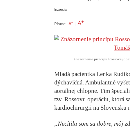
Inzercia
+
A
-
A
Písmo:
|
Znázornenie princípu Rossovej oper
Mladá pacientka Lenka Rudíkov
dýchavičná. Ambulantné vyše
aortálnej chlopne. Tím špecia
tzv. Rossovu operáciu, ktorá s
kardiochirurgii na Slovensku n
„Necítila som sa dobre, môj zd