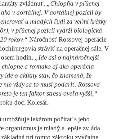
plantáty zvládnuť.
„Chlopňa v pľúcnej
ako v aortálnej. V aortálnej pozícii by
enerovať u mladých ľudí za veľmi krátky
ôr), v pľúcnej pozícii vydrží biologická
 20 rokov.“
Náročnosť Rossovej operácie
iochirurgovia stráviť na operačnej sále. V
až osem hodín.
„Ide asi o najnáročnejší
 chlopne a rovnako aj ako operácia
rty ide o akútny stav, čo znamená, že
 nie vždy sa to musí podariť. Rossova
eto je ten faktor stresu oveľa vyšší,“
roku doc. Kolesár.
nt umožňuje lekárom počítať s jeho
e organizmus je mladý a lepšie zvláda
 základná pri tomto zákroku zvyčajne