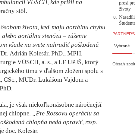
ambulancii VÚSCH, kde prišli na
prosí pr
životy
račný stôl.
Nasadili
8
.
Študent
pôsobom života, keď majú aortálnu chybu
PARTNERS
alebo aortálnu stenózu – zúženie
dom všade na svete nahradiť poškodenú
Vybrané
Dr. Adrián Kolesár, PhD., MPH,
irurgie VÚSCH, a. s., a LF UPJŠ, ktorý
Obsah spol
rurgického tímu v ďalšom zložení spolu s
 CSc., MUDr. Lukášom Vajdom a
 PhD.
la, je však niekoľkonásobne náročnejší
nej chlopne.
„Pre Rossovu operáciu sa
poškodená chlopňa nedá opraviť, resp.
je doc. Kolesár.