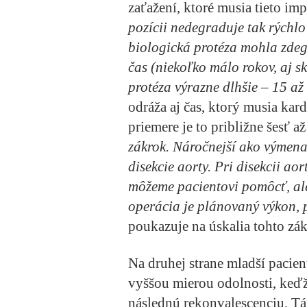
zaťažení, ktoré musia tieto im
pozícii nedegraduje tak rýchlo 
biologická protéza mohla zdeg
čas (niekoľko málo rokov, aj sk
protéza výrazne dlhšie – 15 až
odráža aj čas, ktorý musia kard
priemere je to približne šesť 
zákrok. Náročnejší ako výmena
disekcie aorty. Pri disekcii ao
môžeme pacientovi pomôcť, ale
operácia je plánovaný výkon, pr
poukazuje na úskalia tohto zák
Na druhej strane mladší pacie
vyššou mierou odolnosti, keďž
následnú rekonvalescenciu. Tá