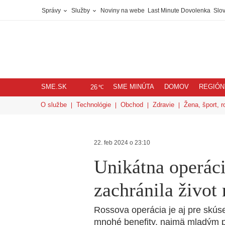
Správy
Služby
Noviny na webe
Last Minute Dovolenka
Slov
SME.SK
SME MINÚTA
DOMOV
REGIÓN
℃
26
O službe
Technológie
Obchod
Zdravie
Žena, šport, r
22. feb 2024 o 23:10
Unikátna operá
zachránila život
Rossova operácia je aj pre skús
mnohé benefity, najmä mladým 