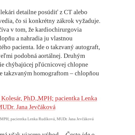
lekári detailne posúdiť z CT alebo
 vedia, čo si konkrétny zákrok vyžaduje.
číva v tom, že kardiochirurgovia
lopňu a nahradia ju vlastnou
ého pacienta. Ide o takzvaný autograft,
veľmi podobná aortálnej. Druhým
ie chýbajúcej pľúcnicovej chlopne
dne takzvaným homograftom – chlopňou
.,MPH; pacientka Lenka Rudíková, MUDr. Jana Jevčáková
 má však viacero výhod.
„Často ide o