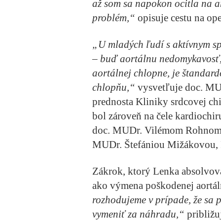
až som sa napokon ocitla na 
problém,“
opisuje cestu na ope
„U mladých ľudí s aktívnym s
– buď aortálnu nedomykavosť, 
aortálnej chlopne, je štandar
chlopňu,“
vysvetľuje doc. MU
prednosta Kliniky srdcovej ch
bol zároveň na čele kardiochi
doc. MUDr. Vilémom Rohnom,
MUDr. Štefániou Mižákovou,
Zákrok, ktorý Lenka absolvova
ako výmena poškodenej aortál
rozhodujeme v prípade, že sa 
vymeniť za náhradu,“
približu