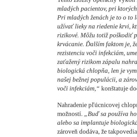
mladých pacientov, pri ktorých
Pri mladých ženách je to o to 
užívať lieky na riedenie krvi, k
rizikové. Môžu totiž poškodiť 
krvácanie. Ďalším faktom je, ž
rezistenciu voči infekciám, um
zaťažený rizikom zápalu nahra
biologická chlopňa, len je vyme
našej bežnej populácii, a záro
voči infekciám,“
konštatuje do
Nahradenie pľúcnicovej chlop
možností.
„Buď sa používa ho
alebo sa implantuje biologick
zároveň dodáva, že takpovedia