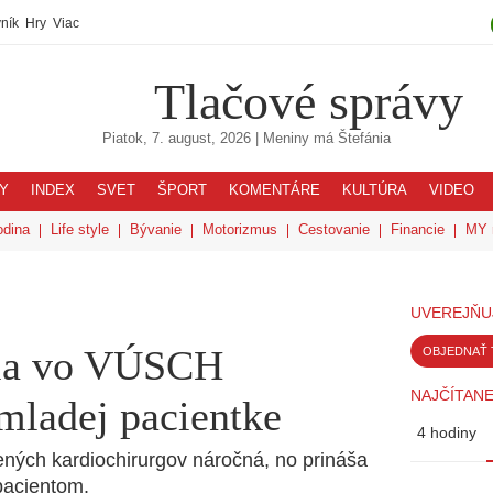
ník
Hry
Viac
Tlačové správy
Piatok, 7. august, 2026
| Meniny má
Štefánia
Y
INDEX
SVET
ŠPORT
KOMENTÁRE
KULTÚRA
VIDEO
odina
Life style
Bývanie
Motorizmus
Cestovanie
Financie
MY 
UVEREJŇU
cia vo VÚSCH
OBJEDNAŤ 
NAJČÍTANE
 mladej pacientke
4 hodiny
ených kardiochirurgov náročná, no prináša
pacientom.