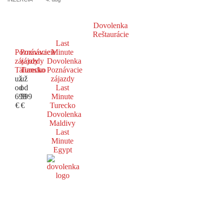
Dovolenka
Reštaurácie
Last
Poznávacie
Poznávacie
Minute
zájazdy
zájazdy
Dovolenka
Taliansko
Turecko
Poznávacie
už
už
zájazdy
od
od
Last
699
599
Minute
€
€
Turecko
Dovolenka
Maldivy
Last
Minute
Egypt