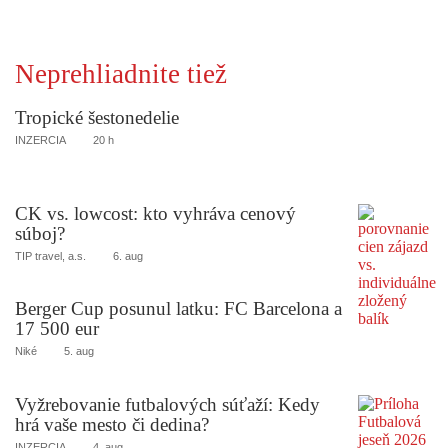
Neprehliadnite tiež
Tropické šestonedelie
INZERCIA
20 h
CK vs. lowcost: kto vyhráva cenový
súboj?
TIP travel, a.s.
6. aug
Berger Cup posunul latku: FC Barcelona a
17 500 eur
Niké
5. aug
Vyžrebovanie futbalových súťaží: Kedy
hrá vaše mesto či dedina?
INZERCIA
4. aug