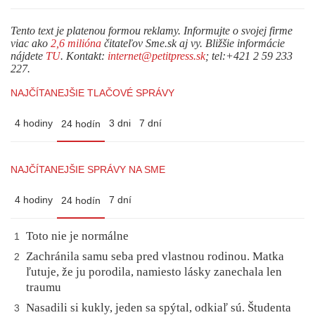
Tento text je platenou formou reklamy. Informujte o svojej firme
viac ako
2,6 milióna
čitateľov Sme.sk aj vy. Bližšie informácie
nájdete
TU
. Kontakt:
internet@petitpress.sk
; tel:+421 2 59 233
227.
NAJČÍTANEJŠIE TLAČOVÉ SPRÁVY
4 hodiny
3 dni
7 dní
24 hodín
NAJČÍTANEJŠIE SPRÁVY NA SME
4 hodiny
7 dní
24 hodín
Toto nie je normálne
1
Zachránila samu seba pred vlastnou rodinou. Matka
2
ľutuje, že ju porodila, namiesto lásky zanechala len
traumu
Nasadili si kukly, jeden sa spýtal, odkiaľ sú. Študenta
3