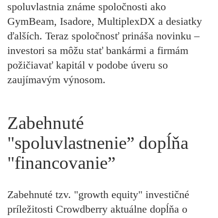
spoluvlastnia známe spoločnosti ako
GymBeam, Isadore, MultiplexDX a desiatky
ďalších. Teraz spoločnosť prináša novinku –
investori sa môžu stať bankármi a firmám
požičiavať kapitál v podobe úveru so
zaujímavým výnosom.
Zabehnuté
"spoluvlastnenie” dopĺňa
"financovanie”
Zabehnuté tzv. "growth equity" investičné
príležitosti Crowdberry aktuálne dopĺňa o