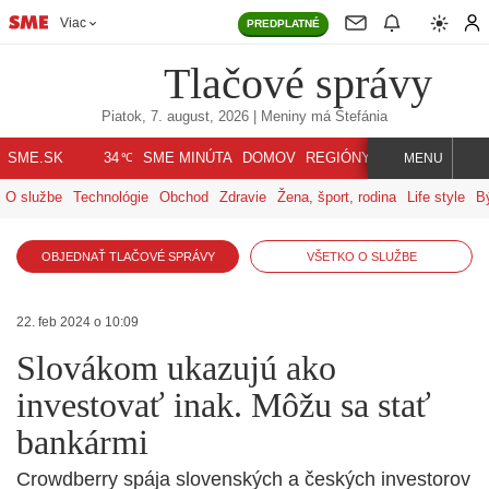
Viac
PREDPLATNÉ
Tlačové správy
Piatok, 7. august, 2026
| Meniny má
Štefánia
℃
SME.SK
SME MINÚTA
DOMOV
REGIÓNY
INDEX
SVET
34
MENU
O službe
Technológie
Obchod
Zdravie
Žena, šport, rodina
Life style
B
OBJEDNAŤ TLAČOVÉ SPRÁVY
VŠETKO O SLUŽBE
22. feb 2024 o 10:09
Slovákom ukazujú ako
investovať inak. Môžu sa stať
bankármi
Crowdberry spája slovenských a českých investorov