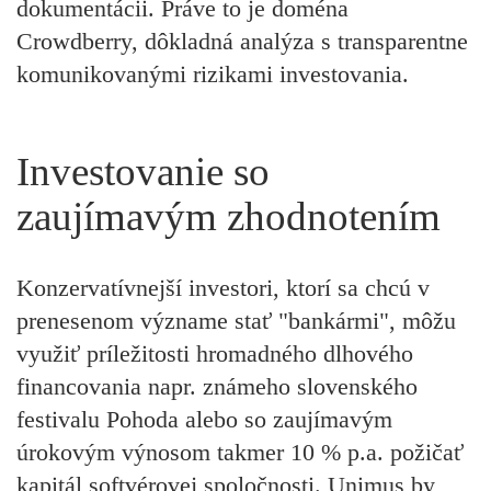
dokumentácii. Práve to je doména
Crowdberry, dôkladná analýza s transparentne
komunikovanými rizikami investovania.
Investovanie so
zaujímavým zhodnotením
Konzervatívnejší investori, ktorí sa chcú v
prenesenom význame stať "bankármi", môžu
využiť príležitosti hromadného dlhového
financovania napr. známeho slovenského
festivalu Pohoda alebo so zaujímavým
úrokovým výnosom takmer 10 % p.a. požičať
kapitál softvérovej spoločnosti. Unimus by