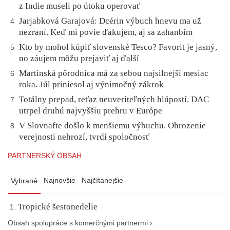
z Indie museli po útoku operovať
Jarjabková Garajová: Dcérin výbuch hnevu ma už
4
nezraní. Keď mi povie ďakujem, aj sa zahanbím
Kto by mohol kúpiť slovenské Tesco? Favorit je jasný,
5
no záujem môžu prejaviť aj ďalší
Martinská pôrodnica má za sebou najsilnejší mesiac
6
roka. Júl priniesol aj výnimočný zákrok
Totálny prepad, reťaz neuveriteľných hlúpostí. DAC
7
utrpel druhú najvyššiu prehru v Európe
V Slovnafte došlo k menšiemu výbuchu. Ohrozenie
8
verejnosti nehrozí, tvrdí spoločnosť
PARTNERSKÝ OBSAH
Najnovšie
Najčítanejšie
Vybrané
Tropické šestonedelie
Obsah spolupráce s komerčnými partnermi ›