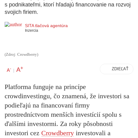
s podnikateľmi, ktorí hľadajú financovanie na rozvoj
svojich firiem.
SITA tlačová agentúra
Inzercia
(Zdroj: Crowdberry)
+
A
-
ZDIEĽAŤ
A
|
Platforma funguje na princípe
crowdinvestingu, čo znamená, že investori sa
podieľajú na financovaní firmy
prostredníctvom menších investícií spolu s
ďalšími investormi. Za roky pôsobnosti
investori cez
Crowdberry
investovali a