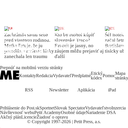
ŽENA
INDEX
INDEX
Zachránila samu seba
Kto by mohol kúpiť
Šéf hotela
pred vlastnou rodinou.
slovenské Tesco?
začal šetriť
Matka ľutuje, že ju
Favorit je jasný, no
Bratislave p
porodila, namiesto lásky
záujem môžu prejaviť aj
tisícky ub
zanechala len traumu
ďalší
Prepnúť na mobilnú verziu stránky
Etický
Mapa
Kontakty
Redakcia
Vydavateľ
Predplatné
Pomoc
kódex
stránk
RSS
Newsletter
Aplikácia
iPad
Prihlásenie do Post.sk
Sportnet
Slovak Spectator
Vydavateľstvo
Inzercia
Návštevnosť webu
Petit Academy
Osobné údaje
Nariadenie DSA
Akčný plán
Licencie
Žiadosť o opravu
©
Copyright
1997-2026 | Petit Press, a.s.