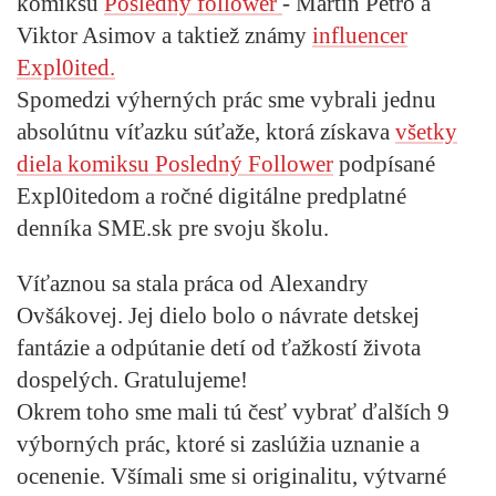
komiksu
Posledný follower
- Martin Petro a
Viktor Asimov a taktiež známy
influencer
Expl0ited.
Spomedzi výherných prác sme vybrali jednu
absolútnu víťazku súťaže, ktorá získava
všetky
diela komiksu Posledný Follower
podpísané
Expl0itedom a ročné digitálne predplatné
denníka SME.sk pre svoju školu.
Víťaznou sa stala práca od
Alexandry
Ovšákovej.
Jej dielo bolo o návrate detskej
fantázie a odpútanie detí od ťažkostí života
dospelých. Gratulujeme!
Okrem toho sme mali tú česť vybrať ďalších 9
výborných prác, ktoré si zaslúžia uznanie a
ocenenie. Všímali sme si originalitu, výtvarné