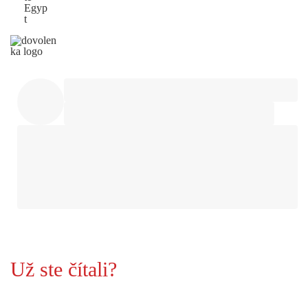
Egyp
t
Už ste čítali?