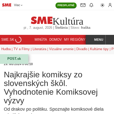
Viac
PREDPLATNÉ
Kultúra
pi
, 7. august, 2026
|
Štefánia
|
Slovo:
fraška
SME.SK
MINÚTA
DOMOV
MY REGIÓNY
KORZÁR
MENU
INDEX
HĽADAJ
Hudba
TV a Filmy
Literatúra
Vizuálne umenie
Divadlo
Kultúrne tipy
P
POST.sk
29. feb 2024 o 00:10
Najkrajšie komiksy zo
slovenských škôl.
Vyhodnotenie Komiksovej
výzvy
Od drakov po politiku. Spoznajte komiksové diela