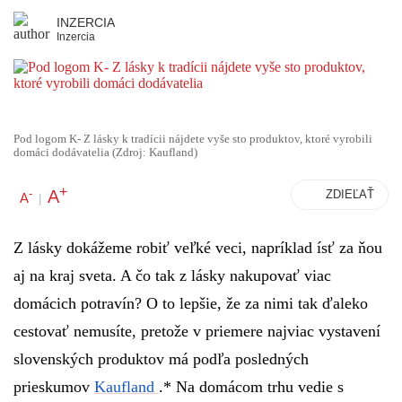
INZERCIA
Inzercia
Pod logom K- Z lásky k tradícii nájdete vyše sto produktov, ktoré vyrobili
domáci dodávatelia (Zdroj: Kaufland)
+
A
-
ZDIEĽAŤ
A
|
Z lásky dokážeme robiť veľké veci, napríklad ísť za ňou
aj na kraj sveta. A čo tak z lásky nakupovať viac
domácich potravín? O to lepšie, že za nimi tak ďaleko
cestovať nemusíte, pretože v priemere najviac vystavení
slovenských produktov má podľa posledných
prieskumov
Kaufland
.* Na domácom trhu vedie s