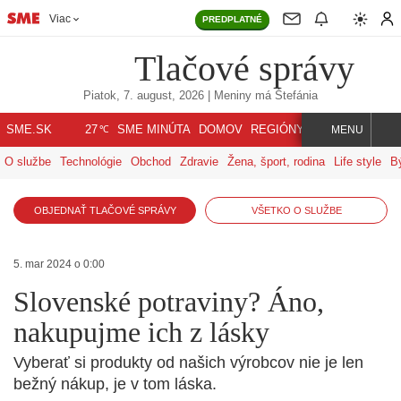
Viac
PREDPLATNÉ
Tlačové správy
Piatok, 7. august, 2026
| Meniny má
Štefánia
℃
SME.SK
SME MINÚTA
DOMOV
REGIÓNY
INDEX
SVET
27
MENU
O službe
Technológie
Obchod
Zdravie
Žena, šport, rodina
Life style
B
OBJEDNAŤ TLAČOVÉ SPRÁVY
VŠETKO O SLUŽBE
5. mar 2024 o 0:00
Slovenské potraviny? Áno,
nakupujme ich z lásky
Vyberať si produkty od našich výrobcov nie je len
bežný nákup, je v tom láska.