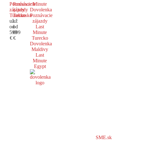
Poznávacie
Poznávacie
Minute
zájazdy
zájazdy
Dovolenka
Turecko
Taliansko
Poznávacie
už
už
zájazdy
od
od
Last
599
699
Minute
€
€
Turecko
Dovolenka
Maldivy
Last
Minute
Egypt
SME.sk