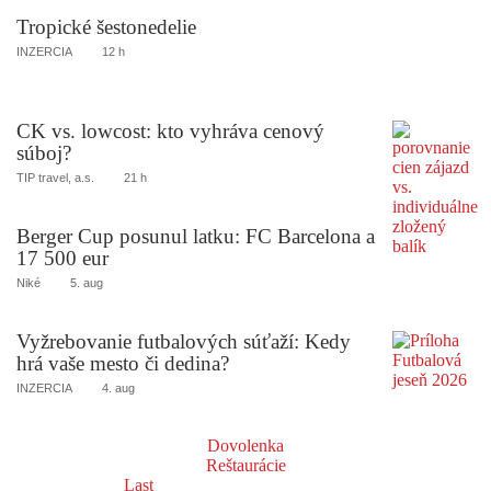
Tropické šestonedelie
INZERCIA
12 h
CK vs. lowcost: kto vyhráva cenový
súboj?
TIP travel, a.s.
21 h
Berger Cup posunul latku: FC Barcelona a
17 500 eur
Niké
5. aug
Vyžrebovanie futbalových súťaží: Kedy
hrá vaše mesto či dedina?
INZERCIA
4. aug
Dovolenka
Reštaurácie
Last