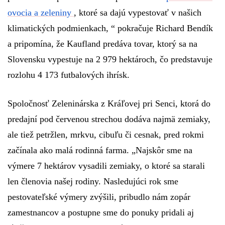
ovocia a zeleniny
, ktoré sa dajú vypestovať v našich
klimatických podmienkach, “
pokračuje Richard Bendík
a pripomína, že Kaufland predáva tovar, ktorý sa na
Slovensku vypestuje na 2 979 hektároch, čo predstavuje
rozlohu 4 173 futbalových ihrísk.
Spoločnosť Zeleninárska z Kráľovej pri Senci, ktorá do
predajní pod červenou strechou dodáva najmä zemiaky,
ale tiež petržlen, mrkvu, cibuľu či cesnak, pred rokmi
začínala ako malá rodinná farma.
„Najskôr sme na
výmere 7 hektárov vysadili zemiaky, o ktoré sa starali
len členovia našej rodiny. Nasledujúci rok sme
pestovateľské výmery zvýšili, pribudlo nám zopár
zamestnancov a postupne sme do ponuky pridali aj