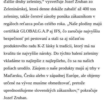
ďalšie druhy zeleniny,
“ vysvetľuje Jozef Zruban zo
Zeleninárskej, ktorá denne dokáže zabaliť až 400 ton
zeleniny, takže čerstvé zásoby ponúka zákazníkom v
regáloch reťazca počas celého roka.
„Naše plodiny majú
certifikát GLOBALG.A.P aj IFS, čo zaručuje najvyššiu
bezpečnosť pri pestovaní a stali sa aj súčasťou
produktového radu K-Z lásky k tradícii, ktorý má na
kvalitu tie najvyššie nároky. Do týchto balení zeleniny
vkladáme to najlepšie z najlepšieho, čo sa na našich
poliach urodilo. Záujem o naše produkty majú aj trhy v
Maďarsku, Česku alebo v západnej Európe, ale objemy
určené na vývoz musíme obmedzovať, pretože
uprednostňujeme slovenských zákazníkov,“
pokračuje
Jozef Zruban
.