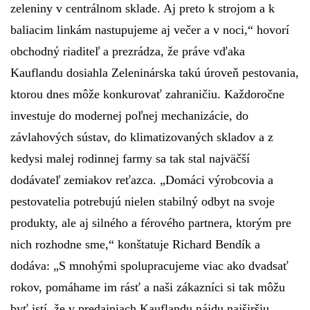
zeleniny v centrálnom sklade. Aj preto k strojom a k
baliacim linkám nastupujeme aj večer a v noci,“
hovorí
obchodný riaditeľ a prezrádza, že práve vďaka
Kauflandu dosiahla Zeleninárska takú úroveň pestovania,
ktorou dnes môže konkurovať zahraničiu. Každoročne
investuje do modernej poľnej mechanizácie, do
závlahových sústav, do klimatizovaných skladov a z
kedysi malej rodinnej farmy sa tak stal najväčší
dodávateľ zemiakov reťazca. „
Domáci výrobcovia a
pestovatelia potrebujú nielen stabilný odbyt na svoje
produkty, ale aj silného a férového partnera, ktorým pre
nich rozhodne sme,“
konštatuje Richard Bendík a
dodáva: „
S mnohými spolupracujeme viac ako dvadsať
rokov, pomáhame im rásť a naši zákazníci si tak môžu
byť istí, že v predajniach Kauflandu nájdu najširšiu