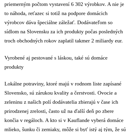
priemerným počtom vystavení 6 302 výrobkov. A nie je
to náhoda, reťazec si totiž na podpore domácich
výrobcov dáva špeciálne záležať. Dodávateľom so
sídlom na Slovensku za ich produkty počas posledných
troch obchodných rokov zaplatil takmer 2 miliardy eur.
Vyrobené aj pestované s láskou, také sú domáce
produkty
Lokálne potraviny, ktoré majú v rodnom liste zapísané
Slovensko, sú zárukou kvality a čerstvosti. Ovocie a
zeleninu z našich polí dodávatelia zbierajú v čase ich
prirodzenej zrelosti, často už na ďalší deň po zbere
končia v regáloch. A kto si v Kauflande vyberá domáce
mlieko, šunku či zemiaky, môže si byť istý aj tým, že sú