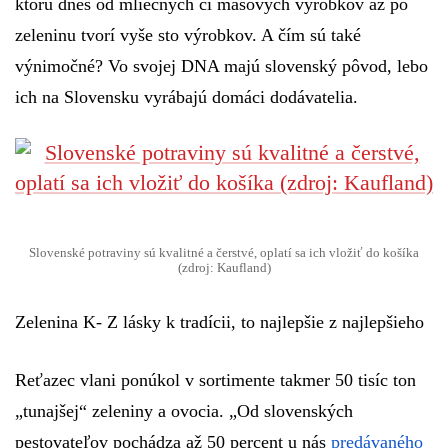
ktorú dnes od mliečnych či mäsových výrobkov až po
zeleninu tvorí vyše sto výrobkov. A čím sú také
výnimočné? Vo svojej DNA majú slovenský pôvod, lebo
ich na Slovensku vyrábajú domáci dodávatelia.
Slovenské potraviny sú kvalitné a čerstvé, oplatí sa ich vložiť do košíka
(zdroj: Kaufland)
Zelenina K- Z lásky k tradícii, to najlepšie z najlepšieho
Reťazec vlani ponúkol v sortimente takmer 50 tisíc ton
„tunajšej“ zeleniny a ovocia. „
Od slovenských
pestovateľov pochádza až 50 percent u nás
predávaného