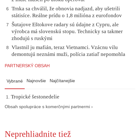
Trnka sa chválil, že obnovia nadjazd, aby ušetrili
6
státisíce. Reálne prídu o 1,8 milióna z eurofondov
Šutajove Eštokove radary sú údajne z Cypru, ale
7
výrobca má slovenskú stopu. Technicky sa takmer
zhodujú s ruskými
Vlastnil ju mafián, teraz Vietnamci. Vzácnu vilu
8
demontujú neznámi muži, polícia zatiaľ nepomohla
PARTNERSKÝ OBSAH
Najnovšie
Najčítanejšie
Vybrané
Tropické šestonedelie
Obsah spolupráce s komerčnými partnermi ›
Neprehliadnite tiež