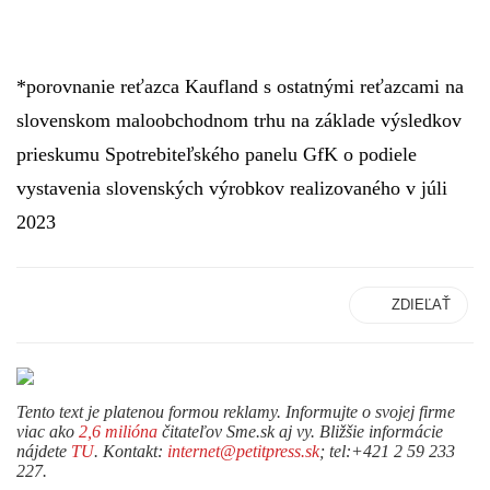
*porovnanie reťazca Kaufland s ostatnými reťazcami na
slovenskom maloobchodnom trhu na základe výsledkov
prieskumu Spotrebiteľského panelu GfK o podiele
vystavenia slovenských výrobkov realizovaného v júli
2023
ZDIEĽAŤ
Tento text je platenou formou reklamy. Informujte o svojej firme
viac ako
2,6 milióna
čitateľov Sme.sk aj vy. Bližšie informácie
nájdete
TU
. Kontakt:
internet@petitpress.sk
; tel:+421 2 59 233
227.