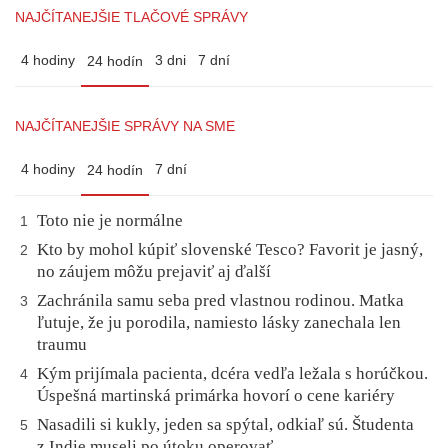
NAJČÍTANEJŠIE TLAČOVÉ SPRÁVY
4 hodiny
3 dni
7 dní
24 hodín
NAJČÍTANEJŠIE SPRÁVY NA SME
4 hodiny
7 dní
24 hodín
Toto nie je normálne
1
Kto by mohol kúpiť slovenské Tesco? Favorit je jasný,
2
no záujem môžu prejaviť aj ďalší
Zachránila samu seba pred vlastnou rodinou. Matka
3
ľutuje, že ju porodila, namiesto lásky zanechala len
traumu
Kým prijímala pacienta, dcéra vedľa ležala s horúčkou.
4
Úspešná martinská primárka hovorí o cene kariéry
Nasadili si kukly, jeden sa spýtal, odkiaľ sú. Študenta
5
z Indie museli po útoku operovať