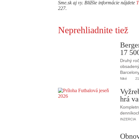
Sme.sk aj vy. Bližšie informácie nájdete
227.
Neprehliadnite tiež
Berge
17 50
Druhý roč
obsadený 
Barcelony
Niké
21
Vyžre
hrá va
Kompletný
denníkoc
INZERCIA
Obnov