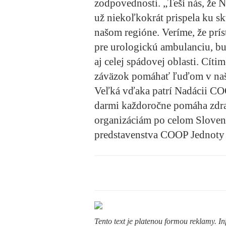
zodpovednosti. „Teší nás, že
už niekoľkokrát prispela ku sk
našom regióne. Veríme, že prís
pre urologickú ambulanciu, bu
aj celej spádovej oblasti. Cít
záväzok pomáhať ľuďom v našom
Veľká vďaka patrí Nadácii CO
darmi každoročne pomáha zdr
organizáciám po celom Slovens
predstavenstva COOP Jednoty 
Tento text je platenou formou reklamy. In