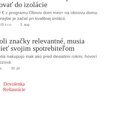
ovať do izolácie
0 € z programu Obnov dom mini+ na obnovu domu.
jšie je začať pri kvalitnej izolácii.
 s.r.o.
3. aug
oli značky relevantné, musia
ieť svojim spotrebiteľom
elia nakupujú inak ako pred desiatimi rokmi, hovorí
bzová.
s.
30. júl
Dovolenka
Reštaurácie