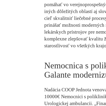
pomáhať vo verejnoprospešnýc
iných dôležitých oblastí aj sl
cieľ skvalitniť liečebné proce
prinášať možnosti moderných 
lekárskych prístrojov pre nemo
komplexne zlepšovať kvalitu ž
starostlivosť vo všetkých kraj
Nemocnica s polik
Galante moderniz
Nadácia COOP Jednota venoval
10000€ Nemocnici s poliklini
Urologickej ambulancii. „Fina