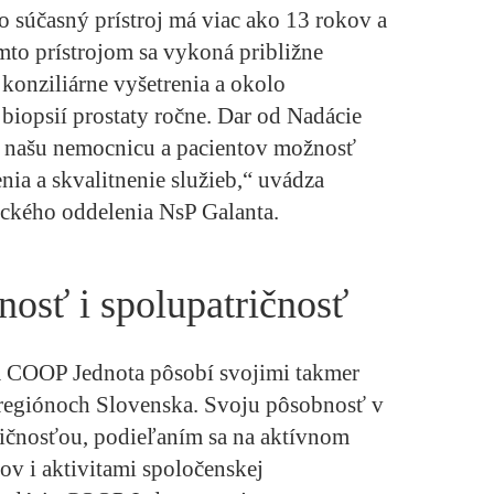
 súčasný prístroj má viac ako 13 rokov a
to prístrojom sa vykoná približne
konziliárne vyšetrenia a okolo
biopsií prostaty ročne. Dar od Nadácie
 našu nemocnicu a pacientov možnosť
nia a skvalitnenie služieb,“ uvádza
ického oddelenia NsP Galanta.
osť i spolupatričnosť
COOP Jednota pôsobí svojimi takmer
regiónoch Slovenska. Svoju pôsobnosť v
ičnosťou, podieľaním sa na aktívnom
kov i aktivitami spoločenskej