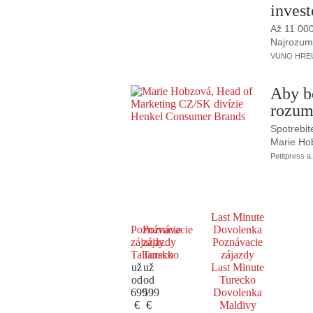
invest
Až 11 00
Najrozumne
VUNO HREUS
Aby b
rozum
Spotrebit
Marie Ho
Petitpress a.
Last Minute
Poznávacie
Poznávacie
Dovolenka
zájazdy
zájazdy
Poznávacie
Taliansko
Turecko
zájazdy
už
už
Last Minute
od
od
Turecko
699
599
Dovolenka
€
€
Maldivy