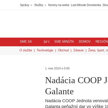
Správy
Služby
Noviny na webe
Last Minute Dovolenka
Slov
SME.SK
SME MINÚTA
DOMOV
REGIÓN
℃
34
O službe
Technológie
Obchod
Zdravie
Žena, šport, r
1. mar 2024 o 0:00
Nadácia COOP J
Galante
Nadácia COOP Jednota venovala 
Galanta peňažný dar vo výške 1