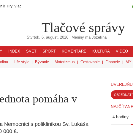
ník
Hry
Viac
Tlačové správy
Štvrtok, 6. august, 2026
| Meniny má
Jozefína
Y
INDEX
SVET
ŠPORT
KOMENTÁRE
KULTÚRA
VIDEO
odina
Life style
Bývanie
Motorizmus
Cestovanie
Financie
MY 
UVEREJŇU
ednota pomáha v
OBJEDNAŤ 
NAJČÍTANE
4 hodiny
Nemocnici s poliklinikou Sv. Lukáša
0 000 €.