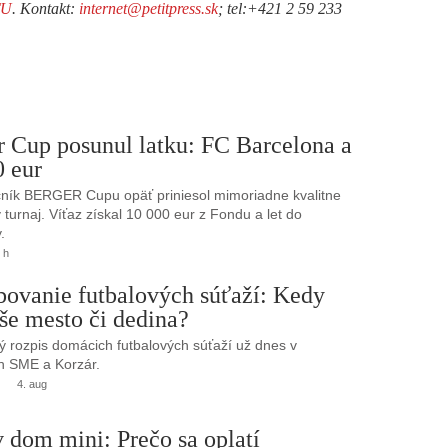
TU
. Kontakt:
internet@petitpress.sk
; tel:+421 2 59 233
r Cup posunul latku: FC Barcelona a
0 eur
ník BERGER Cupu opäť priniesol mimoriadne kvalitne
turnaj. Víťaz získal 10 000 eur z Fondu a let do
.
 h
bovanie futbalových súťaží: Kedy
še mesto či dedina?
 rozpis domácich futbalových súťaží už dnes v
h SME a Korzár.
4. aug
 dom mini: Prečo sa oplatí