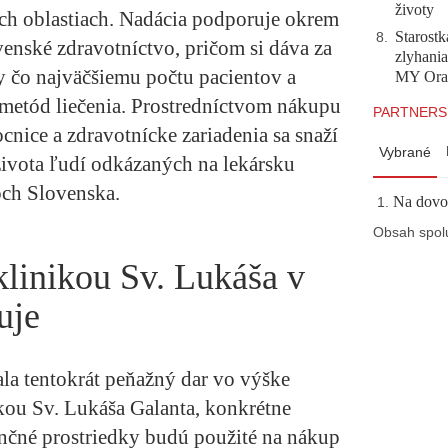
životy
h oblastiach. Nadácia podporuje okrem
Starostk
8
.
ovenské zdravotníctvo, pričom si dáva za
zlyhani
sy čo najväčšiemu počtu pacientov a
MY Ora
metód liečenia. Prostredníctvom nákupu
PARTNERS
cnice a zdravotnícke zariadenia sa snaží
Vybrané
ivota ľudí odkázaných na lekársku
och Slovenska.
Na dovol
Obsah spol
linikou Sv. Lukáša v
uje
a tentokrát peňažný dar vo výške
kou Sv. Lukáša Galanta, konkrétne
nčné prostriedky budú použité na nákup