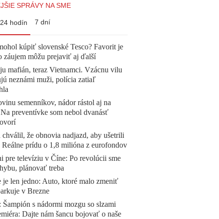
JŠIE SPRÁVY NA SME
7 dní
24 hodín
mohol kúpiť slovenské Tesco? Favorit je
o záujem môžu prejaviť aj ďalší
 ju mafián, teraz Vietnamci. Vzácnu vilu
ú neznámi muži, polícia zatiaľ
hla
vinu semenníkov, nádor rástol aj na
. Na preventívke som nebol dvanásť
ovorí
 chválil, že obnovia nadjazd, aby ušetrili
e. Reálne prídu o 1,8 milióna z eurofondov
ni pre televíziu v Číne: Po revolúcii sme
chybu, plánovať treba
 je len jedno: Auto, ktoré malo zmeniť
parkuje v Brezne
Šampión s nádormi mozgu so slzami
emiéra: Dajte nám šancu bojovať o naše