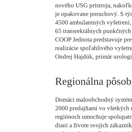
nového USG prístroja, nakoľko
je opakovane poruchový. S tým
4500 ambulantných vyšetrení, 
65 transrektálnych punkčných 
COOP Jednota predstavuje pre
realizácie spoľahlivého vyšetre
Ondrej Hajdúk, primár urolog
Regionálna pôsobn
Domáci maloobchodný systém 
2000 predajňami vo všetkých 
regiónoch umocňuje spolupatr
dianí a živote svojich zákazní