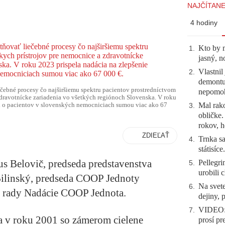
NAJČÍTANE
4 hodiny
Kto by 
1
.
jasný, n
Vlastnil
2
.
demontuj
čebné procesy čo najširšiemu spektru pacientov prostredníctvom
nepomo
dravotnícke zariadenia vo všetkých regiónoch Slovenska. V roku
Mal rako
sti o pacientov v slovenských nemocniciach sumou viac ako 67
3
.
obličke
rokov, h
ZDIEĽAŤ
Trnka sa
4
.
státisíc
s Belovič, predseda predstavenstva
Pellegri
5
.
urobili 
ilinský, predseda COOP Jednoty
Na svete
6
.
j rady Nadácie COOP Jednota.
dejiny, 
VIDEO: 
7
.
 v roku 2001 so zámerom cielene
prosí pr