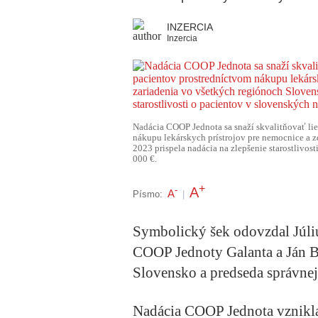
INZERCIA
Inzercia
Nadácia COOP Jednota sa snaží skvalitňovať lie
nákupu lekárskych prístrojov pre nemocnice a z
2023 prispela nadácia na zlepšenie starostlivo
000 €.
+
A
-
A
Písmo:
|
Symbolický šek odovzdal Júliu
COOP Jednoty Galanta a Ján B
Slovensko a predseda správne
Nadácia COOP Jednota vznikla