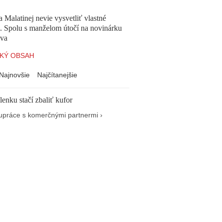
a Malatinej nevie vysvetliť vlastné
a. Spolu s manželom útočí na novinárku
va
KÝ OBSAH
Najnovšie
Najčítanejšie
enku stačí zbaliť kufor
upráce s komerčnými partnermi ›