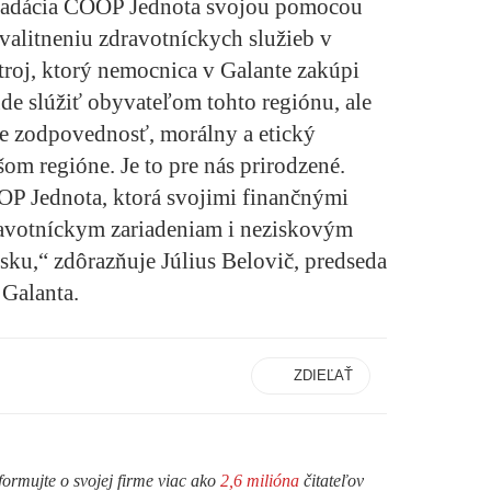
 Nadácia COOP Jednota svojou pomocou
valitneniu zdravotníckych služieb v
troj, ktorý nemocnica v Galante zakúpi
de slúžiť obyvateľom tohto regiónu, ale
ime zodpovednosť, morálny a etický
 regióne. Je to pre nás prirodzené.
OP Jednota, ktorá svojimi finančnými
avotníckym zariadeniam i neziskovým
ku,“ zdôrazňuje Július Belovič, predseda
Galanta.
ZDIEĽAŤ
formujte o svojej firme viac ako
2,6 milióna
čitateľov