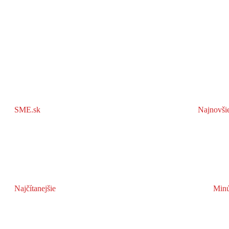
SME.sk
Najnovši
Najčítanejšie
Minú