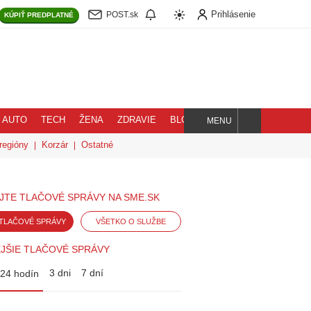
Prihlásenie
POST.sk
KÚPIŤ
PREDPLATNÉ
AUTO
TECH
ŽENA
ZDRAVIE
BLOG
MENU
Hľadaj
regióny
Korzár
Ostatné
JTE TLAČOVÉ SPRÁVY NA SME.SK
TLAČOVÉ SPRÁVY
VŠETKO O SLUŽBE
JŠIE TLAČOVÉ SPRÁVY
3 dni
7 dní
24 hodín