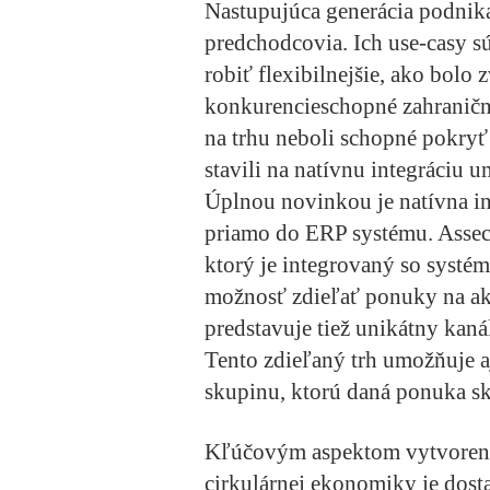
Nastupujúca generácia podnikat
predchodcovia. Ich use-casy sú
robiť flexibilnejšie, ako bolo
konkurencieschopné zahraničn
na trhu neboli schopné pokryť 
stavili na natívnu integráciu u
Úplnou novinkou je natívna i
priamo do ERP systému. Assec
ktorý je integrovaný so syst
možnosť zdieľať ponuky na akt
predstavuje tiež unikátny kaná
Tento zdieľaný trh umožňuje aj 
skupinu, ktorú daná ponuka s
Kľúčovým aspektom vytvoreni
cirkulárnej ekonomiky je dost