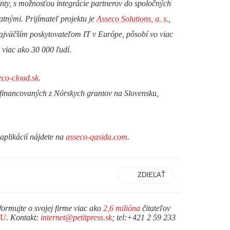
ty, s možnosťou integrácie partnerov do spoločných
tnými. Prijímateľ projektu je
Asseco Solutions, a. s.
,
najväčším poskytovateľom IT v Európe, pôsobí vo viac
 viac ako 30 000 ľudí.
eco-cloud.sk
.
h financovaných z Nórskych grantov na Slovensku,
aplikácií nájdete na
asseco-qasida.com
.
ZDIEĽAŤ
formujte o svojej firme viac ako
2,6 milióna
čitateľov
TU
. Kontakt:
internet@petitpress.sk
; tel:+421 2 59 233