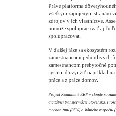
Práve platforma dôveryhodné
všetkým zapojeným stranám ve
zdrojov v ich vlastníctve. Asse
pomôže spolupracovať aj ľuďo
spolupracovať.
V ďalšej fáze sa ekosystém roz
zamestnancami jednotlivých 
zamestnancom prebytočné potra
systém dá využiť napríklad na 
práce a z práce domov.
Projekt Komunitné ERP v cloude so zamer
digitálnej transformácie Slovenska. Proj
mechanizmu (85%) a štátneho rozpočtu (1