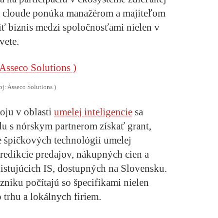
 cloude ponúka manažérom a majiteľom
iť biznis medzi spoločnosťami nielen v
vete.
oj: Asseco Solutions )
ju v oblasti
umelej inteligencie
sa
lu s nórskym partnerom získať grant,
e špičkových technológií umelej
predikcie predajov, nákupných cien a
xistujúcich IS, dostupných na Slovensku.
zniku počítajú so špecifikami nielen
 trhu a lokálnych firiem.