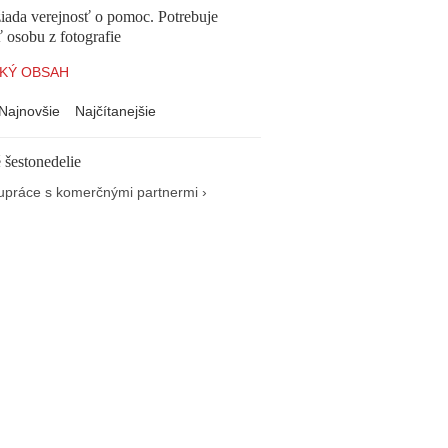
žiada verejnosť o pomoc. Potrebuje
ť osobu z fotografie
KÝ OBSAH
Najnovšie
Najčítanejšie
 šestonedelie
upráce s komerčnými partnermi ›