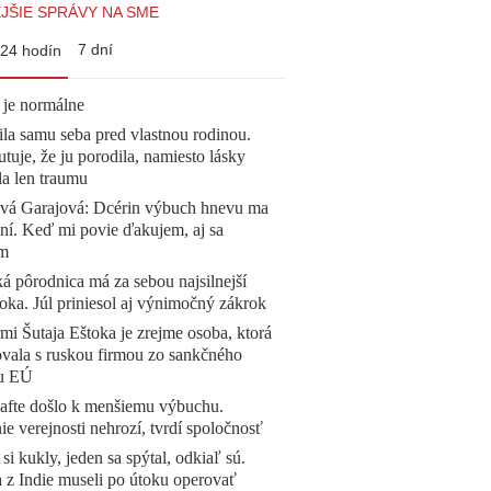
JŠIE SPRÁVY NA SME
7 dní
24 hodín
 je normálne
la samu seba pred vlastnou rodinou.
tuje, že ju porodila, namiesto lásky
la len traumu
ová Garajová: Dcérin výbuch hnevu ma
ní. Keď mi povie ďakujem, aj sa
ím
á pôrodnica má za sebou najsilnejší
oka. Júl priniesol aj výnimočný zákrok
mi Šutaja Eštoka je zrejme osoba, ktorá
vala s ruskou firmou zo sankčného
u EÚ
afte došlo k menšiemu výbuchu.
e verejnosti nehrozí, tvrdí spoločnosť
 si kukly, jeden sa spýtal, odkiaľ sú.
a z Indie museli po útoku operovať