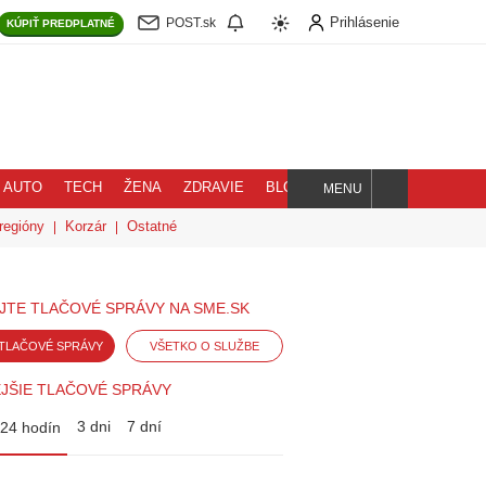
Prihlásenie
POST.sk
KÚPIŤ
PREDPLATNÉ
AUTO
TECH
ŽENA
ZDRAVIE
BLOG
MENU
Hľadaj
regióny
Korzár
Ostatné
JTE TLAČOVÉ SPRÁVY NA SME.SK
TLAČOVÉ SPRÁVY
VŠETKO O SLUŽBE
JŠIE TLAČOVÉ SPRÁVY
3 dni
7 dní
24 hodín