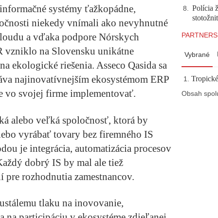
 informačné systémy ťažkopádne,
Polícia 
8
.
stotožni
ločnosti niekedy vnímali ako nevyhnutné
PARTNERS
 cloudu a vďaka podpore Nórskych
R vzniklo na Slovensku unikátne
Vybrané
a ekologické riešenia. Asseco Qasida sa
táva najinovatívnejším ekosystémom ERP
Tropické
ete vo svojej firme implementovať.
Obsah spol
ká alebo veľká spoločnosť, ktorá by
lebo vyrábať tovary bez firemného IS
ou je integrácia, automatizácia procesov
aždý dobrý IS by mal ale tiež
í pre rozhodnutia zamestnancov.
eustálemu tlaku na inovovanie,
a na participáciu v ekosystéme zdieľanej