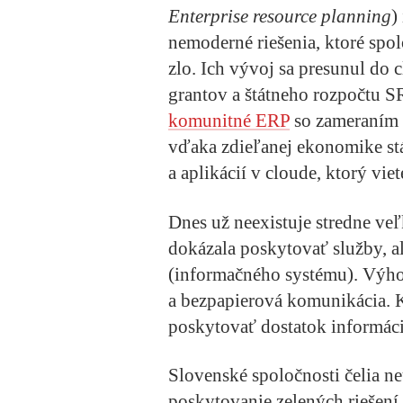
Enterprise resource planning
)
nemoderné riešenia, ktoré spo
zlo. Ich vývoj sa presunul do
grantov a štátneho rozpočtu S
komunitné ERP
so zameraním n
vďaka zdieľanej ekonomike s
a aplikácií v cloude, ktorý vi
Dnes už neexistuje stredne veľ
dokázala poskytovať služby, a
(informačného systému). Výhod
a bezpapierová komunikácia. K
poskytovať dostatok informáci
Slovenské spoločnosti čelia n
poskytovanie zelených riešení 