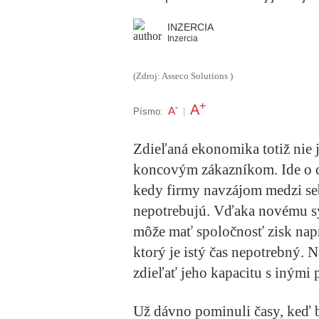
INZERCIA
Inzercia
(Zdroj: Asseco Solutions )
+
A
-
A
Písmo:
|
Zdieľaná ekonomika totiž nie 
koncovým zákazníkom. Ide o c
kedy firmy navzájom medzi seb
nepotrebujú. Vďaka novému sy
môže mať spoločnosť zisk napr
ktorý je istý čas nepotrebný.
zdieľať jeho kapacitu s inými
Už dávno pominuli časy, keď b