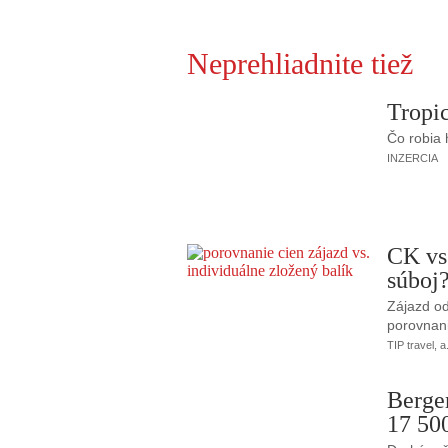
Neprehliadnite tiež
Tropic
Čo robia
INZERCIA
CK vs
súboj
Zájazd od
porovnani
TIP travel, a
Berge
17 50