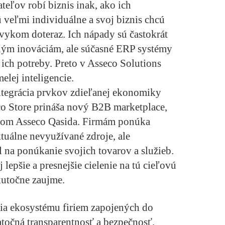
eľov robí biznis inak, ako ich
 veľmi individuálne a svoj biznis chcú
 zvykom doteraz. Ich nápady sú častokrát
ým inováciám, ale súčasné ERP systémy
ich potreby. Preto v Asseco Solutions
melej inteligencie.
ntegrácia prvkov zdieľanej ekonomiky
o Store prináša nový B2B marketplace,
émom Asseco Qasida. Firmám ponúka
uálne nevyužívané zdroje, ale
l na ponúkanie svojich tovarov a služieb.
lepšie a presnejšie cielenie na tú cieľovú
kutočne zaujme.
a ekosystému firiem zapojených do
atočná transparentnosť a bezpečnosť.