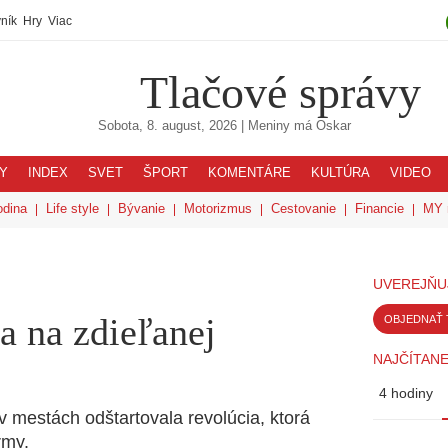
ník
Hry
Viac
Tlačové správy
Sobota, 8. august, 2026
| Meniny má
Oskar
Y
INDEX
SVET
ŠPORT
KOMENTÁRE
KULTÚRA
VIDEO
odina
Life style
Bývanie
Motorizmus
Cestovanie
Financie
MY 
UVEREJŇU
a na zdieľanej
OBJEDNAŤ 
NAJČÍTANE
4 hodiny
v mestách odštartovala revolúcia, ktorá
rmy.