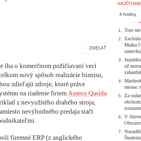
NAJČÍTANE
4 hodiny
Toto nie
1
.
Zachráni
2
.
Matka ľu
ZDIEĽAŤ
zanecha
Jarjabk
3
.
je iba o komerčnom požičiavaní vecí
už nezra
zahanb
elkom nový spôsob realizácie biznisu,
Martinsk
4
.
ou zdieľajú zdroje, ktoré práve
mesiac r
stému na riadenie firiem
Asseco Qasida
Za radar
5
.
íklad z nevyužitého drahého stroja,
obchodo
zoznam
 Namiesto nevýhodného predaja stačí
V Slovn
6
.
 podnikateľmi.
Ohrozeni
Nasadili
7
.
oli firemné ERP (z anglického
Študent