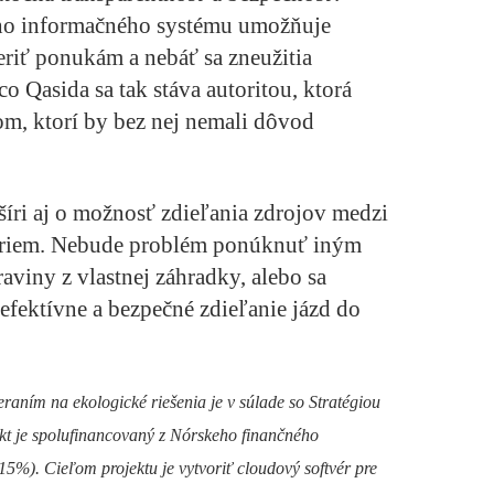
ho informačného systému umožňuje
riť ponukám a nebáť sa zneužitia
co Qasida sa tak stáva autoritou, ktorá
m, ktorí by bez nej nemali dôvod
šíri aj o možnosť zdieľania zdrojov medzi
firiem. Nebude problém ponúknuť iným
viny z vlastnej záhradky, alebo sa
efektívne a bezpečné zdieľanie jázd do
aním na ekologické riešenia je v súlade so Stratégiou
ekt je spolufinancovaný z Nórskeho finančného
5%). Cieľom projektu je vytvoriť cloudový softvér pre