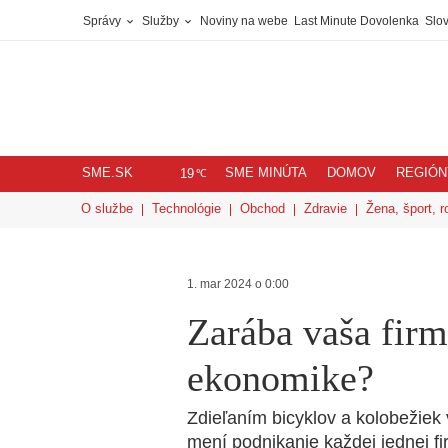
Správy
Služby
Noviny na webe
Last Minute Dovolenka
Slov
SME.SK
SME MINÚTA
DOMOV
REGIÓN
℃
19
O službe
Technológie
Obchod
Zdravie
Žena, šport, r
1. mar 2024 o 0:00
Zarába vaša firm
ekonomike?
Zdieľaním bicyklov a kolobežiek 
mení podnikanie každej jednej fi