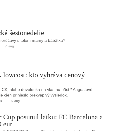
ké šestonedelie
 horúčavy s telom mamy a bábätka?
7. aug
. lowcost: kto vyhráva cenový
?
 CK, alebo dovolenka na vlastnú päsť? Augustové
e cien prinieslo prekvapivý výsledok.
.s.
6. aug
r Cup posunul latku: FC Barcelona a
0 eur