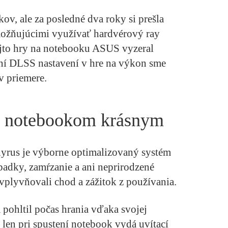
kov, ale za posledné dva roky si prešla
možňujúcimi využívať hardvérový ray
ejto hry na notebooku ASUS vyzeral
ní DLSS nastavení v hre na výkon sme
v priemere.
 s notebookom krásnym
hyrus je výborne optimalizovaný systém
padky, zamŕzanie a ani neprirodzené
ovplyvňovali chod a zážitok z používania.
a pohltil počas hrania vďaka svojej
ž len pri spustení notebook vydá uvítací