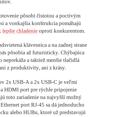
nitov.
otovenie pôsobí čistotou a poctivým
si a vonkajšia konštrukcia pomáhajú
k
lepšie chladenie
oproti konkurentom.
svietená klávesnica a na zadnej strane
ás pôsobia až futuristicky. Chýbajúca
 neprekáža a taktiež menšie tlačidlá
ni z produktivity, ani z krásy.
tov 2x USB-A a 2x USB-C je veľmi
 a HDMI port pre rýchle pripojenie
ú toto zariadenie na najvyšší možný
i Ethernet port RJ-45 sa dá jednoducho
cku alebo HUBu, ktoré už predstavujú