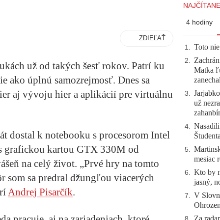
NAJČÍTANE
4 hodiny
ZDIEĽAŤ
Toto nie
1
.
Zachráni
2
.
ukách už od takých šesť rokov. Patrí ku
Matka ľu
erie ako úplnú samozrejmosť. Dnes sa
zanecha
r aj vývoju hier a aplikácií pre virtuálnu
Jarjabk
3
.
už nezra
zahanb
Nasadili
4
.
át dostal k notebooku s procesorom Intel
Študent
s grafickou kartou GTX 330M od
Martinsk
5
.
mesiac r
ášeň na celý život. „Prvé hry na tomto
Kto by 
6
.
kôr som sa predral džungľou viacerých
jasný, n
rí
Andrej Pisarčík
.
V Slovn
7
.
Ohrozeni
da pracuje, aj na zariadeniach, ktoré
Za radar
8
.