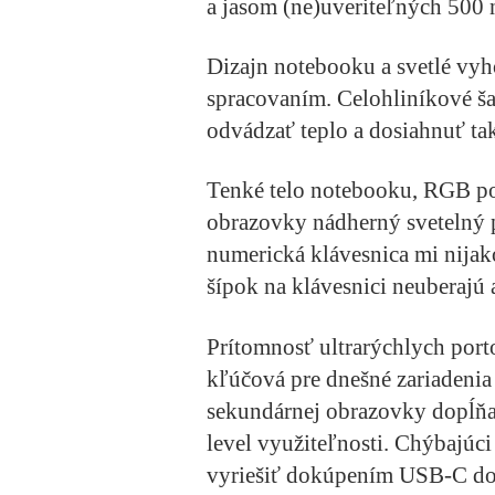
a jasom (ne)uveriteľných 500 
Dizajn notebooku a svetlé vyh
spracovaním. Celohliníkové ša
odvádzať teplo a dosiahnuť ta
Tenké telo notebooku, RGB pod
obrazovky nádherný svetelný p
numerická klávesnica mi nijako
šípok na klávesnici neuberajú a
Prítomnosť ultrarýchlych por
kľúčová pre dnešné zariadenia
sekundárnej obrazovky dopĺňaj
level využiteľnosti. Chýbajúc
vyriešiť dokúpením USB-C do