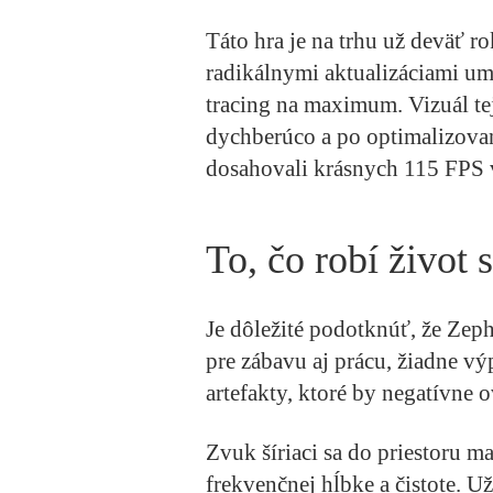
Táto hra je na trhu už deväť ro
radikálnymi aktualizáciami u
tracing na maximum. Vizuál t
dychberúco a po optimalizova
dosahovali krásnych 115 FPS 
To, čo robí život
Je dôležité podotknúť, že Zep
pre zábavu aj prácu, žiadne vý
artefakty, ktoré by negatívne 
Zvuk šíriaci sa do priestoru m
frekvenčnej hĺbke a čistote. U