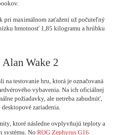
bookov.
ak pri maximálnom zaťažení už počuteľný
 nízku hmotnosť 1,85 kilogramu a hrúbku
: Alan Wake 2
i na testovanie hru, ktorá je označovaná
ardvérového vybavenia. Na ich oficiálnej
málne požiadavky, ale netreba zabudnúť,
 desktopové zariadenia.
ty, ktoré následne ovplyvňujú teploty a
on systému. No
ROG Zephyrus G16