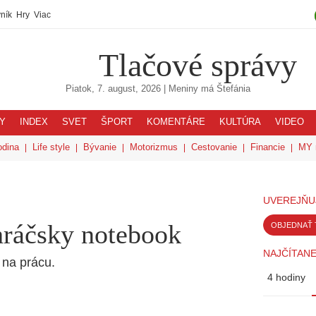
ník
Hry
Viac
Tlačové správy
Piatok, 7. august, 2026
| Meniny má
Štefánia
Y
INDEX
SVET
ŠPORT
KOMENTÁRE
KULTÚRA
VIDEO
odina
Life style
Bývanie
Motorizmus
Cestovanie
Financie
MY 
UVEREJŇU
hráčsky notebook
OBJEDNAŤ 
NAJČÍTANE
o na prácu.
4 hodiny