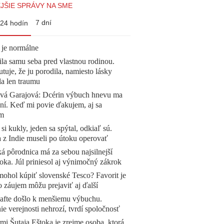
JŠIE SPRÁVY NA SME
7 dní
24 hodín
 je normálne
la samu seba pred vlastnou rodinou.
tuje, že ju porodila, namiesto lásky
la len traumu
ová Garajová: Dcérin výbuch hnevu ma
ní. Keď mi povie ďakujem, aj sa
ím
 si kukly, jeden sa spýtal, odkiaľ sú.
a z Indie museli po útoku operovať
á pôrodnica má za sebou najsilnejší
oka. Júl priniesol aj výnimočný zákrok
mohol kúpiť slovenské Tesco? Favorit je
o záujem môžu prejaviť aj ďalší
afte došlo k menšiemu výbuchu.
e verejnosti nehrozí, tvrdí spoločnosť
mi Šutaja Eštoka je zrejme osoba, ktorá