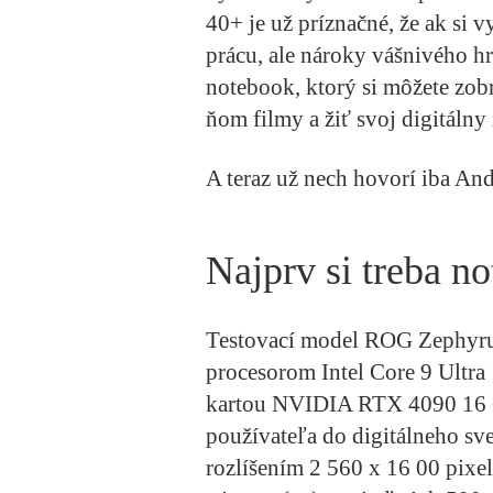
40+ je už príznačné, že ak si 
prácu, ale nároky vášnivého hr
notebook, ktorý si môžete zobr
ňom filmy a žiť svoj digitálny 
A teraz už nech hovorí iba And
Najprv si treba n
Testovací model ROG Zephyru
procesorom Intel Core 9 Ultra
kartou NVIDIA RTX 4090 16 G
používateľa do digitálneho sv
rozlíšením 2 560 x 16 00 pix