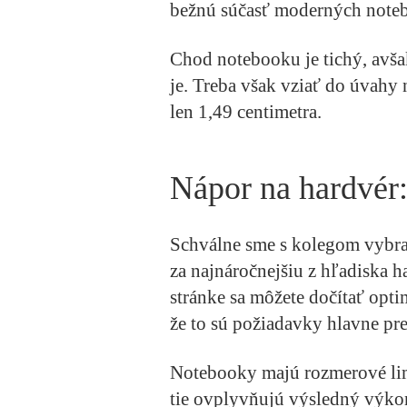
bežnú súčasť moderných note
Chod notebooku je tichý, avš
je. Treba však vziať do úvahy
len 1,49 centimetra.
Nápor na hardvér
Schválne sme s kolegom vybral
za najnáročnejšiu z hľadiska h
stránke sa môžete dočítať opti
že to sú požiadavky hlavne pre
Notebooky majú rozmerové limi
tie ovplyvňujú výsledný výk