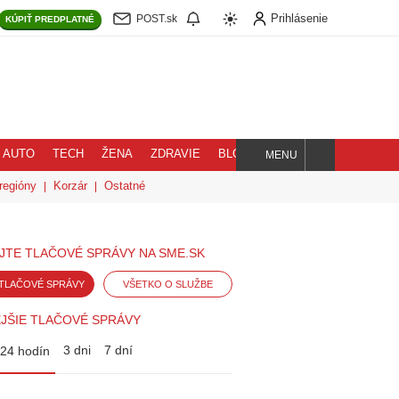
Prihlásenie
POST.sk
KÚPIŤ
PREDPLATNÉ
AUTO
TECH
ŽENA
ZDRAVIE
BLOG
MENU
Hľadaj
regióny
Korzár
Ostatné
JTE TLAČOVÉ SPRÁVY NA SME.SK
TLAČOVÉ SPRÁVY
VŠETKO O SLUŽBE
JŠIE TLAČOVÉ SPRÁVY
3 dni
7 dní
24 hodín