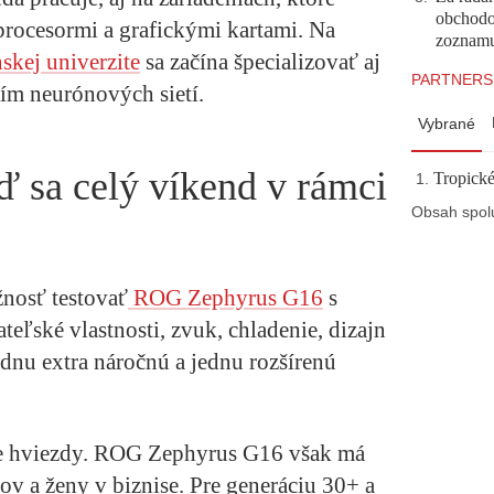
obchodo
procesormi a grafickými kartami. Na
zoznam
nskej univerzite
sa začína špecializovať aj
PARTNERS
tím neurónových sietí.
Vybrané
ď sa celý víkend v rámci
Tropické
Obsah spol
nosť testovať
ROG Zephyrus G16
s
eľské vlastnosti, zvuk, chladenie, dizajn
dnu extra náročnú a jednu rozšírenú
ke hviezdy. ROG Zephyrus G16 však má
v a ženy v biznise. Pre generáciu 30+ a