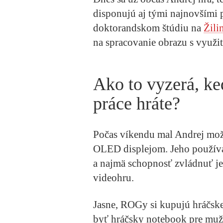
disponujú aj tými najnovšími 
doktorandskom štúdiu na
Žili
na spracovanie obrazu s využi
Ako to vyzerá, ke
práce hráte?
Počas víkendu mal Andrej mož
OLED displejom. Jeho používat
a najmä schopnosť zvládnuť je
videohru.
Jasne, ROGy si kupujú hráčs
byť hráčsky notebook pre mužo