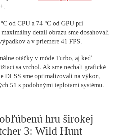
+.
 °C od CPU a 74 °C od GPU pri
e maximálny detail obrazu sme dosahovali
 výpadkov a v priemere 41 FPS.
ximálne otáčky v móde Turbo, aj keď
ížiaci sa vrchol. Ak sme nechali grafické
le DLSS sme optimalizovali na výkon,
ných 51 s podobnými teplotami systému.
 obľúbenú hru širokej
tcher 3: Wild Hunt