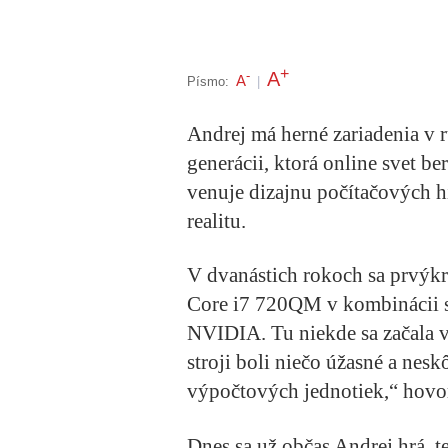
+
A
-
A
Písmo:
|
Andrej má herné zariadenia v r
generácii, ktorá online svet b
venuje dizajnu počítačových hie
realitu.
V dvanástich rokoch sa prvýkr
Core i7 720QM v kombinácii 
NVIDIA. Tu niekde sa začala v
stroji boli niečo úžasné a nes
výpočtových jednotiek,“ hovo
Dnes sa už občas Andrej hrá, te