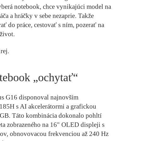
vyberá notebook, chce vynikajúci model na
áča a hráčky v sebe nezaprie. Takže
ať do práce, cestovať s ním, pozerať na
život.
rej.
otebook „ochytať“
s G16 disponoval najnovším
 185H s AI akcelerátormi a grafickou
B. Táto kombinácia dokonalo pohltí
eta zobrazeného na 16" OLED displeji s
elov, obnovovacou frekvenciou až 240 Hz