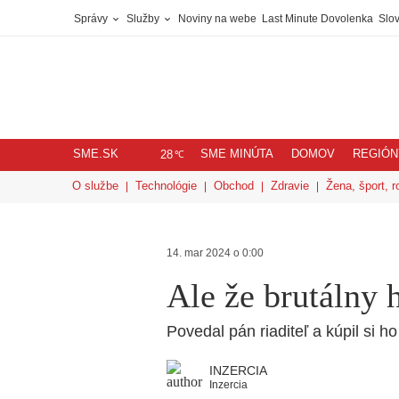
Správy
Služby
Noviny na webe
Last Minute Dovolenka
Slov
SME.SK
SME MINÚTA
DOMOV
REGIÓN
℃
28
O službe
Technológie
Obchod
Zdravie
Žena, šport, r
14. mar 2024 o 0:00
Ale že brutálny 
Povedal pán riaditeľ a kúpil si h
INZERCIA
Inzercia