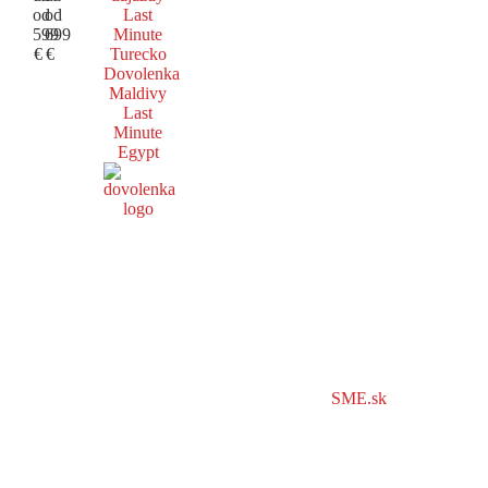
od
od
Last
599
699
Minute
€
€
Turecko
Dovolenka
Maldivy
Last
Minute
Egypt
SME.sk