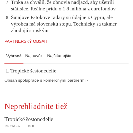
Trnka sa chválil, že obnovia nadjazd, aby ušetrili
7
státisíce. Reálne prídu o 1,8 milióna z eurofondov
Šutajove Eštokove radary sú údajne z Cypru, ale
8
výrobca má slovenskú stopu. Technicky sa takmer
zhodujú s ruskými
PARTNERSKÝ OBSAH
Najnovšie
Najčítanejšie
Vybrané
Tropické šestonedelie
Obsah spolupráce s komerčnými partnermi ›
Neprehliadnite tiež
Tropické šestonedelie
INZERCIA
10 h