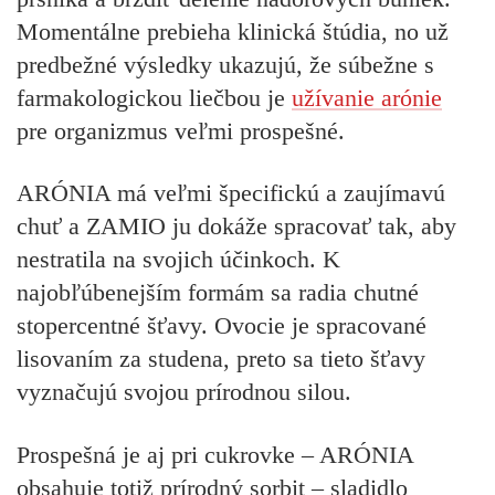
Momentálne prebieha klinická štúdia, no už
predbežné výsledky ukazujú, že súbežne s
farmakologickou liečbou je
užívanie arónie
pre organizmus veľmi prospešné.
ARÓNIA má veľmi špecifickú a zaujímavú
chuť a ZAMIO ju dokáže spracovať tak, aby
nestratila na svojich účinkoch. K
najobľúbenejším formám sa radia chutné
stopercentné šťavy. Ovocie je spracované
lisovaním za studena, preto sa tieto šťavy
vyznačujú svojou prírodnou silou.
Prospešná je aj pri cukrovke – ARÓNIA
obsahuje totiž
prírodný sorbit – sladidlo