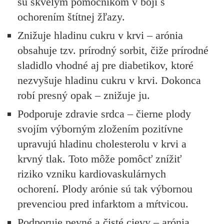
sú skvelým pomocníkom v boji s
ochorením štítnej žľazy.
Znižuje hladinu cukru v krvi
– arónia
obsahuje tzv. prírodný sorbit, čiže prírodné
sladidlo vhodné aj pre diabetikov, ktoré
nezvyšuje hladinu cukru v krvi. Dokonca
robí presný opak – znižuje ju.
Podporuje zdravie srdca
– čierne plody
svojím výborným zložením pozitívne
upravujú hladinu cholesterolu v krvi a
krvný tlak. Toto môže pomôcť znížiť
riziko vzniku kardiovaskulárnych
ochorení. Plody arónie sú tak výbornou
prevenciou pred infarktom a mŕtvicou.
Podporuje pevné a čisté cievy
– arónia