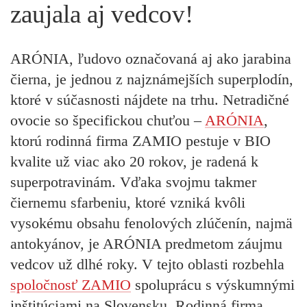
zaujala aj vedcov!
ARÓNIA, ľudovo označovaná aj ako jarabina
čierna, je
jednou z najznámejších superplodín
,
ktoré v súčasnosti nájdete na trhu. Netradičné
ovocie so špecifickou chuťou –
ARÓNIA
,
ktorú rodinná firma ZAMIO pestuje v BIO
kvalite už viac ako 20 rokov, je radená k
superpotravinám. Vďaka svojmu takmer
čiernemu sfarbeniu, ktoré vzniká kvôli
vysokému obsahu fenolových zlúčenín, najmä
antokyánov, je ARÓNIA predmetom záujmu
vedcov už dlhé roky. V tejto oblasti rozbehla
spoločnosť ZAMIO
spoluprácu s výskumnými
inštitúciami na Slovensku. Rodinná firma