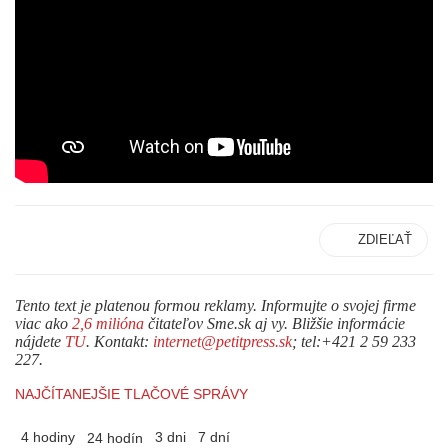
ZDIEĽAŤ
Tento text je platenou formou reklamy. Informujte o svojej firme
viac ako
2,6 milióna
čitateľov Sme.sk aj vy. Bližšie informácie
nájdete
TU
. Kontakt:
internet@petitpress.sk
; tel:+421 2 59 233
227.
NAJČÍTANEJŠIE TLAČOVÉ SPRÁVY
4 hodiny
3 dni
7 dní
24 hodín