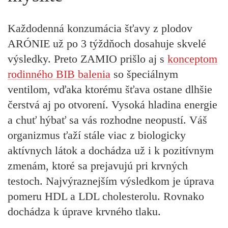
Každodenná konzumácia šťavy z plodov
ARÓNIE už po 3 týždňoch dosahuje skvelé
výsledky. Preto ZAMIO prišlo aj s
konceptom
rodinného BIB balenia
so špeciálnym
ventilom, vďaka ktorému šťava ostane dlhšie
čerstvá aj po otvorení. Vysoká hladina energie
a
chuť hýbať sa
vás rozhodne neopustí. Váš
organizmus ťaží stále viac z biologicky
aktívnych látok a dochádza už i k pozitívnym
zmenám, ktoré sa prejavujú pri krvných
testoch. Najvýraznejším výsledkom je úprava
pomeru HDL a LDL cholesterolu. Rovnako
dochádza
k úprave krvného tlaku.