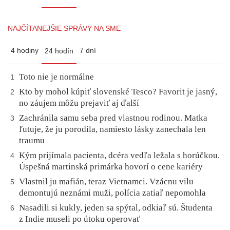
NAJČÍTANEJŠIE SPRÁVY NA SME
4 hodiny
7 dní
24 hodín
Toto nie je normálne
1
Kto by mohol kúpiť slovenské Tesco? Favorit je jasný,
2
no záujem môžu prejaviť aj ďalší
Zachránila samu seba pred vlastnou rodinou. Matka
3
ľutuje, že ju porodila, namiesto lásky zanechala len
traumu
Kým prijímala pacienta, dcéra vedľa ležala s horúčkou.
4
Úspešná martinská primárka hovorí o cene kariéry
Vlastnil ju mafián, teraz Vietnamci. Vzácnu vilu
5
demontujú neznámi muži, polícia zatiaľ nepomohla
Nasadili si kukly, jeden sa spýtal, odkiaľ sú. Študenta
6
z Indie museli po útoku operovať