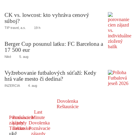
CK vs. lowcost: kto vyhráva cenový
súboj?
TIP travel, a.s.
19 h
Berger Cup posunul latku: FC Barcelona a
17 500 eur
Niké
5. aug
Vyžrebovanie futbalových súťaží: Kedy
hrá vaše mesto či dedina?
INZERCIA
4. aug
Dovolenka
Reštaurácie
Last
Poznávacie
Poznávacie
Minute
zájazdy
zájazdy
Dovolenka
Turecko
Taliansko
Poznávacie
už
už
zájazdy