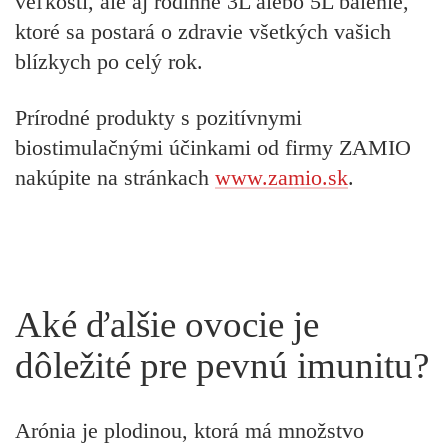
veľkosti, ale aj
rodinné 3L alebo 5L balenie
,
ktoré sa postará o zdravie všetkých vašich
blízkych po celý rok.
Prírodné produkty s pozitívnymi
biostimulačnými účinkami od firmy ZAMIO
nakúpite na stránkach
www.zamio.sk
.
Aké ďalšie ovocie je
dôležité pre pevnú imunitu?
Arónia je plodinou, ktorá má
množstvo