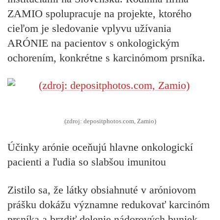
ZAMIO spolupracuje na projekte, ktorého
cieľom je sledovanie vplyvu užívania
ARÓNIE na pacientov s onkologickým
ochorením, konkrétne s karcinómom prsníka.
(zdroj: depositphotos.com, Zamio)
Účinky arónie oceňujú hlavne onkologickí
pacienti a ľudia so slabšou imunitou
Zistilo sa, že látky obsiahnuté v aróniovom
prášku dokážu
významne redukovať karcinóm
prsníka a brzdiť delenie nádorových buniek.