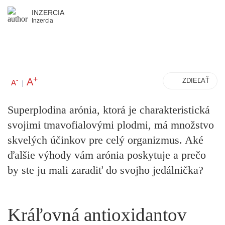
INZERCIA
Inzercia
+
A
-
ZDIEĽAŤ
A
|
Superplodina arónia, ktorá je charakteristická
svojimi tmavofialovými plodmi, má množstvo
skvelých účinkov pre celý organizmus. Aké
ďalšie výhody vám arónia poskytuje a prečo
by ste ju mali zaradiť do svojho jedálnička?
Kráľovná antioxidantov