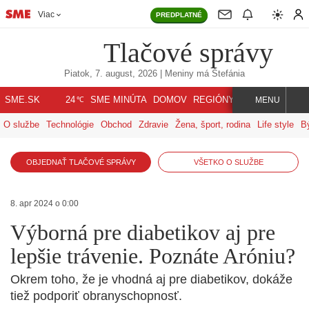
Viac
PREDPLATNÉ
Tlačové správy
Piatok, 7. august, 2026
| Meniny má
Štefánia
℃
SME.SK
SME MINÚTA
DOMOV
REGIÓNY
INDEX
SVET
24
MENU
O službe
Technológie
Obchod
Zdravie
Žena, šport, rodina
Life style
B
OBJEDNAŤ TLAČOVÉ SPRÁVY
VŠETKO O SLUŽBE
8. apr 2024 o 0:00
Výborná pre diabetikov aj pre
lepšie trávenie. Poznáte Aróniu?
Okrem toho, že je vhodná aj pre diabetikov, dokáže
tiež podporiť obranyschopnosť.