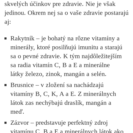
skvelých účinkov pre zdravie.
Nie je však
jedinou. Okrem nej sa o vaše zdravie postarajú
aj:
Rakytník
– je bohatý na rôzne vitamíny a
minerály, ktoré posilňujú imunitu a starajú
sa o pevné zdravie. K tým najdôležitejším
sa radia vitamín C, B a E a minerálne
látky železo, zinok, mangán a selén.
Brusnice
– v zložení sa nachádzajú
vitamíny B, C, K, A a E. Z minerálnych
látok zas nechýbajú draslík, mangán a
meď.
Zázvor
– predstavuje perfektný zdroj
vitamínu C, B a E a minerálnych látok ako