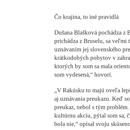
Čo krajina, to iné pravidlá
Dušana Blašková pochádza z Br
prichádza z Bruselu, sa veľmi t
uznávaním jej slovenského pr
krátkodobých pobytov v zahran
ktorých by som sa mala oriento
som vydesená,“ hovorí.
„V Rakúsku to majú oveľa lepši
aj uznávania preukazu. Keď so
preukaz, nebol s tým problém.
kultúrnu akciu, pýtal som sa,
bola nie,“ opísal svoju skúse