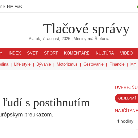
ník
Hry
Viac
Tlačové správy
Piatok, 7. august, 2026
| Meniny má
Štefánia
Y
INDEX
SVET
ŠPORT
KOMENTÁRE
KULTÚRA
VIDEO
odina
Life style
Bývanie
Motorizmus
Cestovanie
Financie
MY 
UVEREJŇU
ľudí s postihnutím
OBJEDNAŤ 
NAJČÍTANE
európskym preukazom.
4 hodiny