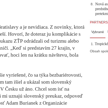
Nová asf
8
.
predstih
pretekm
PARTNERS
atislavy a je nevidiaca. Z novinky, ktorá
Vybrané
eší. Hovorí, že doteraz ju komplikácie s
eukazu ZŤP odrádzali od turizmu alebo
Tropické
ičí. „Keď si predstavím 27 krajín, v
Obsah spol
vať, hoci len na krátku návštevu, bola
e vyriešené, čo sa týka bezbariérovosti,
m tam išiel a ukázal som slovenský
 V Česku už áno. Chcel som ísť na
 či mi uznajú slovenský preukaz, odpoveď
nosť Adam Burianek z Organizácie