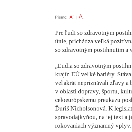
+
A
-
A
Písmo:
|
Pre ľudí so zdravotným postih
únie, prichádza veľká pozití
so zdravotným postihnutím a 
„Ľudia so zdravotným postihnu
krajín EÚ veľké bariéry. Stával
veľakrát nepriznávali zľavy a b
v oblasti dopravy, športu, kul
celoeurópskemu preukazu pos
Ďuriš Nicholsonová. K legisla
spravodajkyňou, na jej text a j
rokovaniach významný vplyv.