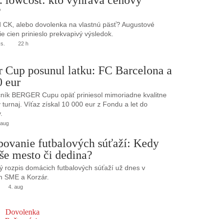
. lowcost: kto vyhráva cenový
?
 CK, alebo dovolenka na vlastnú päsť? Augustové
e cien prinieslo prekvapivý výsledok.
.s.
22 h
r Cup posunul latku: FC Barcelona a
0 eur
ník BERGER Cupu opäť priniesol mimoriadne kvalitne
turnaj. Víťaz získal 10 000 eur z Fondu a let do
.
 aug
bovanie futbalových súťaží: Kedy
še mesto či dedina?
 rozpis domácich futbalových súťaží už dnes v
h SME a Korzár.
4. aug
Dovolenka