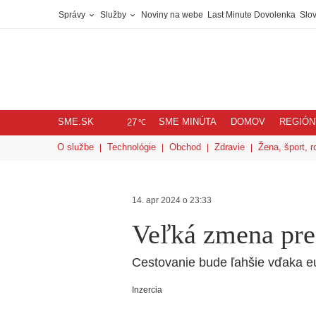
Správy
Služby
Noviny na webe
Last Minute Dovolenka
Slov
SME.SK
SME MINÚTA
DOMOV
REGIÓN
℃
27
O službe
Technológie
Obchod
Zdravie
Žena, šport, r
14. apr 2024 o 23:33
Veľká zmena pre 
Cestovanie bude ľahšie vďaka 
Inzercia