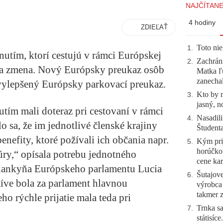
NAJČÍTANE
4 hodiny
ZDIEĽAŤ
Toto nie
1
.
nutím, ktorí cestujú v rámci Európskej
Zachráni
2
.
vna zmena. Nový Európsky preukaz osôb
Matka ľu
zanecha
vylepšený Európsky parkovací preukaz.
Kto by 
3
.
jasný, n
tím mali doteraz pri cestovaní v rámci
Nasadili
4
.
o sa, že im jednotlivé členské krajiny
Študent
enefity, ktoré požívali ich občania napr.
Kým prij
5
.
horúčko
túry,“ opísala potrebu jednotného
cene kar
lankyňa Európskeho parlamentu Lucia
Šutajove
6
.
tíve bola za parlament hlavnou
výrobca
takmer 
eho rýchle prijatie mala teda pri
Trnka sa
7
.
státisíc