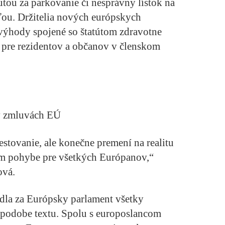
ou za parkovanie či nesprávny lístok na
ťou. Držitelia nových európskych
ýhody spojené so štatútom zdravotne
j pre rezidentov a občanov v členskom
 v zmluvách EÚ
estovanie, ale konečne premení na realitu
 pohybe pre všetkých Európanov,“
ová.
dla za Európsky parlament všetky
 podobe textu. Spolu s europoslancom