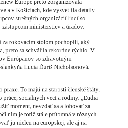
enew Europe preto zorganizovala
ve a v Košiciach, kde vysvetlila detaily
upcov strešných organizácií ľudí so
 zástupcom ministerstiev a úradov.
ci za rokovacím stolom pochopili, aký
, preto sa schválila rekordne rýchlo. V
nov Európanov so zdravotným
oslankyňa Lucia Ďuriš Nicholsonová.
 praxe. To majú na starosti členské štáty,
 práce, sociálnych vecí a rodiny. „Ľudia
yužiť moment, nevzdať sa a lobovať za
či nim je totiž stále prítomná v rôznych
ovať ju nielen na európskej, ale aj na