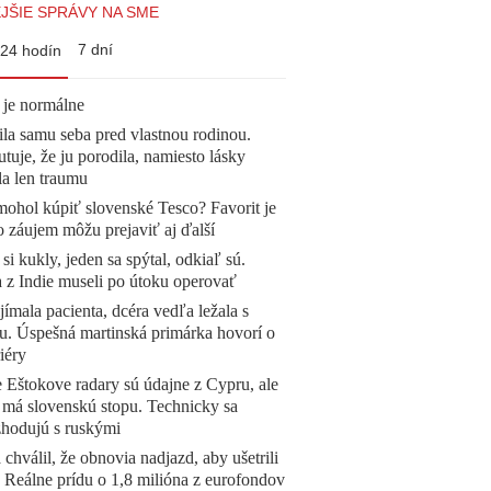
JŠIE SPRÁVY NA SME
7 dní
24 hodín
 je normálne
la samu seba pred vlastnou rodinou.
tuje, že ju porodila, namiesto lásky
la len traumu
mohol kúpiť slovenské Tesco? Favorit je
o záujem môžu prejaviť aj ďalší
 si kukly, jeden sa spýtal, odkiaľ sú.
a z Indie museli po útoku operovať
ímala pacienta, dcéra vedľa ležala s
u. Úspešná martinská primárka hovorí o
iéry
 Eštokove radary sú údajne z Cypru, ale
 má slovenskú stopu. Technicky sa
zhodujú s ruskými
 chválil, že obnovia nadjazd, aby ušetrili
e. Reálne prídu o 1,8 milióna z eurofondov