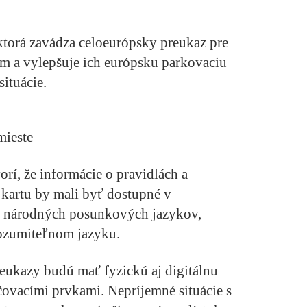
ktorá zavádza celoeurópsky preukaz pre
m a vylepšuje ich európsku parkovaciu
situácie.
mieste
rí, že informácie o pravidlách a
kartu by mali byť dostupné v
e národných posunkových jazykov,
rozumiteľnom jazyku.
reukazy budú mať fyzickú aj digitálnu
ovacími prvkami. Nepríjemné situácie s