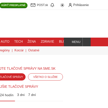
Prihlásenie
POST.sk
KÚPIŤ
PREDPLATNÉ
AUTO
TECH
ŽENA
ZDRAVIE
BLOG
MENU
Hľadaj
regióny
Korzár
Ostatné
JTE TLAČOVÉ SPRÁVY NA SME.SK
TLAČOVÉ SPRÁVY
VŠETKO O SLUŽBE
JŠIE TLAČOVÉ SPRÁVY
3 dni
7 dní
24 hodín