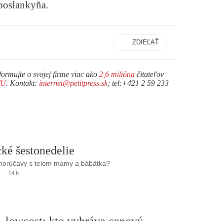
poslankyňa.
ZDIEĽAŤ
formujte o svojej firme viac ako
2,6 milióna
čitateľov
TU
. Kontakt:
internet@petitpress.sk
; tel:+421 2 59 233
ké šestonedelie
 horúčavy s telom mamy a bábätka?
14 h