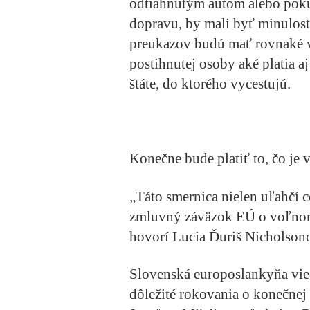
odtiahnutým autom alebo pokut
dopravu, by mali byť minulos
preukazov budú mať rovnaké v
postihnutej osoby aké platia a
štáte, do ktorého vycestujú.
Konečne bude platiť to, čo je
„Táto smernica nielen uľahčí c
zmluvný záväzok EÚ o voľnom
hovorí Lucia Ďuriš Nicholson
Slovenská europoslankyňa vie
dôležité rokovania o konečnej