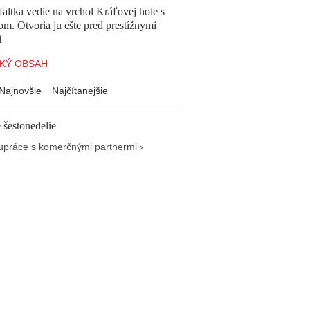
altka vedie na vrchol Kráľovej hole s
om. Otvoria ju ešte pred prestížnymi
i
KÝ OBSAH
Najnovšie
Najčítanejšie
 šestonedelie
upráce s komerčnými partnermi ›