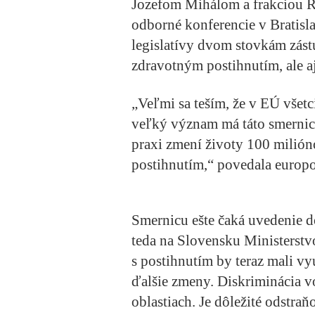
Jozefom Mihálom a frakciou R
odborné konferencie v Bratisla
legislatívy dvom stovkám zást
zdravotným postihnutím, ale aj
„Veľmi sa teším, že v EÚ všet
veľký význam má táto smernica
praxi zmení životy 100 milió
postihnutím,“ povedala europ
Smernicu ešte čaká uvedenie do
teda na Slovensku Ministerstvo
s postihnutím by teraz mali v
ďalšie zmeny. Diskriminácia vo
oblastiach. Je dôležité odstraň