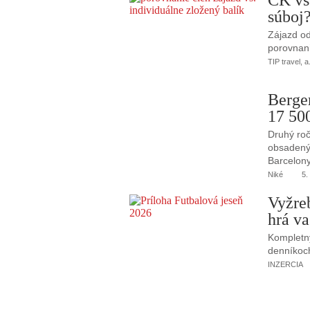
CK vs
súboj
Zájazd od
porovnani
TIP travel, a
Berge
17 50
Druhý roč
obsadený 
Barcelony
Niké
5.
Vyžre
hrá va
Kompletný
denníkoc
INZERCIA