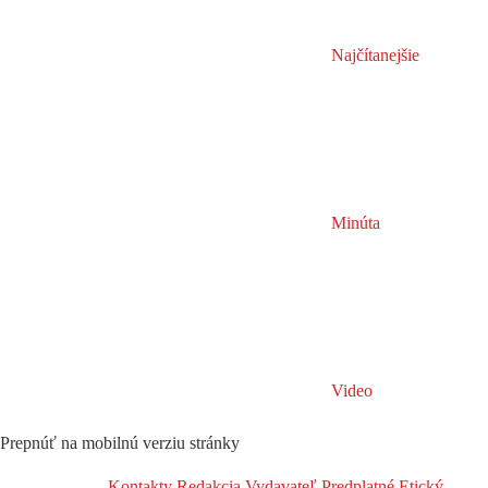
Najčítanejšie
Minúta
Video
Prepnúť na mobilnú verziu stránky
Kontakty
Redakcia
Vydavateľ
Predplatné
Etický