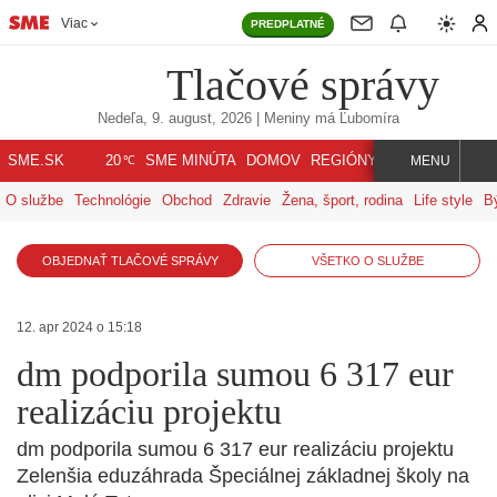
Viac
PREDPLATNÉ
Tlačové správy
Nedeľa, 9. august, 2026
| Meniny má
Ľubomíra
℃
SME.SK
SME MINÚTA
DOMOV
REGIÓNY
INDEX
SVET
20
MENU
O službe
Technológie
Obchod
Zdravie
Žena, šport, rodina
Life style
B
OBJEDNAŤ TLAČOVÉ SPRÁVY
VŠETKO O SLUŽBE
12. apr 2024 o 15:18
dm podporila sumou 6 317 eur
realizáciu projektu
dm podporila sumou 6 317 eur realizáciu projektu
Zelenšia eduzáhrada Špeciálnej základnej školy na