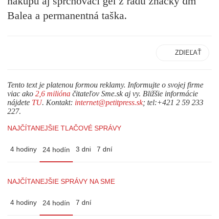
nákupu aj sprchovací gél z radu značky dm
Balea a permanentná taška.
ZDIEĽAŤ
Tento text je platenou formou reklamy. Informujte o svojej firme
viac ako
2,6 milióna
čitateľov Sme.sk aj vy. Bližšie informácie
nájdete
TU
. Kontakt:
internet@petitpress.sk
; tel:+421 2 59 233
227.
NAJČÍTANEJŠIE TLAČOVÉ SPRÁVY
4 hodiny
3 dni
7 dní
24 hodín
NAJČÍTANEJŠIE SPRÁVY NA SME
4 hodiny
7 dní
24 hodín