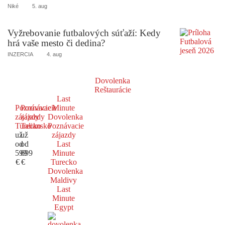
Niké
5. aug
Vyžrebovanie futbalových súťaží: Kedy
hrá vaše mesto či dedina?
INZERCIA
4. aug
Dovolenka
Reštaurácie
Last
Poznávacie
Poznávacie
Minute
zájazdy
zájazdy
Dovolenka
Turecko
Taliansko
Poznávacie
už
už
zájazdy
od
od
Last
599
699
Minute
€
€
Turecko
Dovolenka
Maldivy
Last
Minute
Egypt