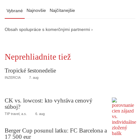
Najnovšie
Najčítanejšie
Vybrané
Obsah spolupráce s komerčnými partnermi ›
Neprehliadnite tiež
Tropické šestonedelie
INZERCIA
7. aug
CK vs. lowcost: kto vyhráva cenový
súboj?
TIP travel, a.s.
6. aug
Berger Cup posunul latku: FC Barcelona a
17 500 eur