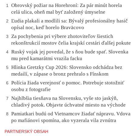
Obrovský požiar na Horehroní: Za pár minút horela
1
celá ulica, oheň mal byť založený úmyselne
Ľudia plakali a modlili sa: Bývalý profesionálny hasič
2
opísal noc, keď horelo Braväcovo
Za pochybenia pri výbere zhotoviteľov šiestich
3
rekonštrukcií mostov čelia krajskí cestári ďalšej pokute
Ruský vojak jej povedal, že s ňou bude spať. Slovenka
4
mu pred kamarátmi vrazila facku
Hlinka Gretzky Cup 2026: Slovensko odchádza bez
5
medailí, v zápase o bronz prehralo s Fínskom
Polícia žiada verejnosť o pomoc. Potrebuje stotožniť
6
osobu z fotografie
Najhlbšia tiesňava na Slovensku, vyše sto jaskýň,
7
chladivý potok. Objavte úchvatné miesto na východe
Pamiatkari budú od Vietnamcov žiadať nápravu. Vdova
8
po mafiánovi spomína, ako vyzerala vila zvnútra
PARTNERSKÝ OBSAH