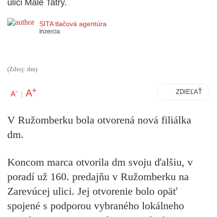
ulici Malé Tatry.
SITA tlačová agentúra
Inzercia
(Zdroj: dm)
+
A
-
ZDIEĽAŤ
A
|
V Ružomberku bola otvorená nová filiálka
dm.
Koncom marca otvorila dm svoju ďalšiu, v
poradí už 160. predajňu v Ružomberku na
Zarevúcej ulici. Jej otvorenie bolo opäť
spojené s podporou vybraného lokálneho