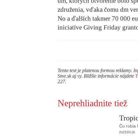
dm, ktorých otvorenie bolo s
združenia, vďaka čomu dm veno
No a ďalších takmer 70 000 e
iniciatíve
Giving Friday
grant
Tento text je platenou formou reklamy. In
Sme.sk aj vy. Bližšie informácie nájdete
227.
Neprehliadnite tiež
Tropic
Čo robia
INZERCIA