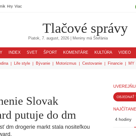
ník
Hry
Viac
Tlačové správy
Piatok, 7. august, 2026
| Meniny má
Štefánia
Y
INDEX
SVET
ŠPORT
KOMENTÁRE
KULTÚRA
VIDEO
odina
Life style
Bývanie
Motorizmus
Cestovanie
Financie
MY 
UVEREJŇU
nenie Slovak
OBJEDNAŤ 
NAJČÍTANE
rd putuje do dm
4 hodiny
sť dm drogerie markt stala nositeľkou
ward.