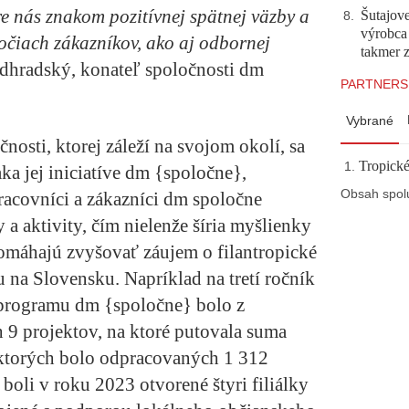
re nás znakom pozitívnej spätnej väzby a
Šutajove
8
.
výrobca
očiach zákazníkov, ako aj odbornej
takmer 
dhradský, konateľ spoločnosti dm
PARTNERS
Vybrané
osti, ktorej záleží na svojom okolí, sa
Tropické
a jej iniciatíve
dm {spoločne},
Obsah spol
racovníci a zákazníci dm spoločne
a aktivity, čím nielenže šíria myšlienky
pomáhajú zvyšovať záujem o filantropické
u na Slovensku. Napríklad na tretí ročník
programu dm {spoločne} bolo z
9 projektov, na ktoré putovala suma
 ktorých bolo odpracovaných 1 312
oli v roku 2023 otvorené štyri filiálky