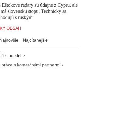
 Eštokove radary sú údajne z Cypru, ale
 má slovenskú stopu. Technicky sa
zhodujú s ruskými
KÝ OBSAH
Najnovšie
Najčítanejšie
 šestonedelie
upráce s komerčnými partnermi ›