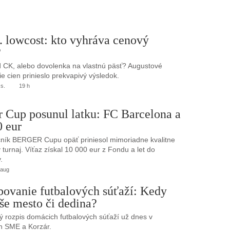
. lowcost: kto vyhráva cenový
?
 CK, alebo dovolenka na vlastnú päsť? Augustové
e cien prinieslo prekvapivý výsledok.
.s.
19 h
r Cup posunul latku: FC Barcelona a
0 eur
ník BERGER Cupu opäť priniesol mimoriadne kvalitne
turnaj. Víťaz získal 10 000 eur z Fondu a let do
.
 aug
bovanie futbalových súťaží: Kedy
še mesto či dedina?
 rozpis domácich futbalových súťaží už dnes v
h SME a Korzár.