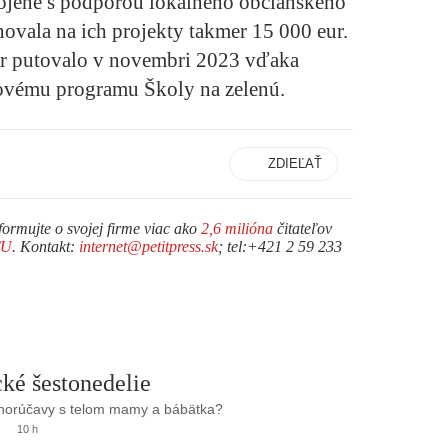
pojené s podporou lokálneho občianskeho
vala na ich projekty takmer 15 000 eur.
ur putovalo v novembri 2023 vďaka
ovému programu Školy na zelenú.
ZDIEĽAŤ
formujte o svojej firme viac ako
2,6 milióna
čitateľov
TU
. Kontakt:
internet@petitpress.sk
; tel:+421 2 59 233
ké šestonedelie
 horúčavy s telom mamy a bábätka?
10 h