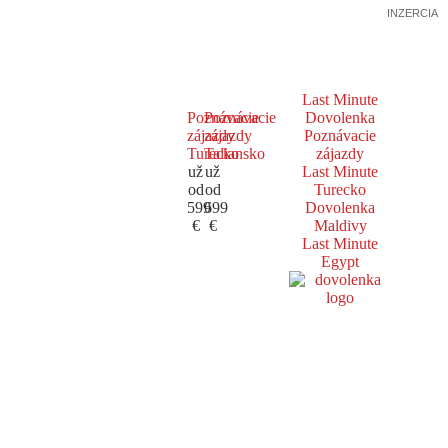
INZERCIA
Last Minute
Poznávacie
Poznávacie
Dovolenka
zájazdy
zájazdy
Poznávacie
Turecko
Taliansko
zájazdy
už
už
Last Minute
od
od
Turecko
599
699
Dovolenka
€
€
Maldivy
Last Minute
Egypt