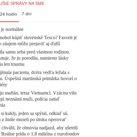
JŠIE SPRÁVY NA SME
7 dní
24 hodín
 je normálne
mohol kúpiť slovenské Tesco? Favorit je
o záujem môžu prejaviť aj ďalší
la samu seba pred vlastnou rodinou.
tuje, že ju porodila, namiesto lásky
la len traumu
ímala pacienta, dcéra vedľa ležala s
u. Úspešná martinská primárka hovorí o
iéry
 ju mafián, teraz Vietnamci. Vzácnu vilu
ú neznámi muži, polícia zatiaľ
hla
 si kukly, jeden sa spýtal, odkiaľ sú.
a z Indie museli po útoku operovať
 chválil, že obnovia nadjazd, aby ušetrili
e. Reálne prídu o 1,8 milióna z eurofondov