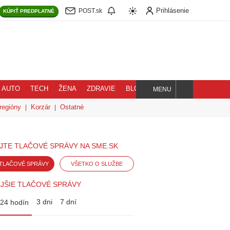
Prihlásenie
POST.sk
KÚPIŤ
PREDPLATNÉ
AUTO
TECH
ŽENA
ZDRAVIE
BLOG
MENU
Hľadaj
regióny
Korzár
Ostatné
JTE TLAČOVÉ SPRÁVY NA SME.SK
TLAČOVÉ SPRÁVY
VŠETKO O SLUŽBE
JŠIE TLAČOVÉ SPRÁVY
3 dni
7 dní
24 hodín