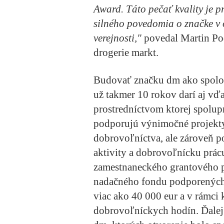
Award. Táto pečať kvality je p
silného povedomia o značke v 
verejnosti,"
povedal Martin Po
drogerie markt.
Budovať značku dm ako spoločn
už takmer 10 rokov darí aj vďak
prostredníctvom ktorej spolup
podporujú výnimočné projekty 
dobrovoľníctva, ale zároveň 
aktivity a dobrovoľnícku prác
zamestnaneckého grantového 
nadačného fondu podporených 
viac ako 40 000 eur a v rámci
dobrovoľníckych hodín. Ďalej b