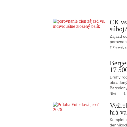
CK vs
súboj
Zájazd od
porovnani
TIP travel, a
Berge
17 50
Druhý roč
obsadený 
Barcelony
Niké
5.
Vyžre
hrá va
Kompletný
denníkoc