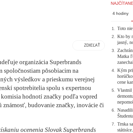
NAJČÍTANE
4 hodiny
Toto nie
1
.
Kto by 
2
.
jasný, n
ZDIEĽAŤ
Zachráni
3
.
Matka ľu
deľuje organizácia Superbrands
zanecha
m spoločnostiam pôsobiacim na
Kým prij
4
.
horúčko
ných výsledkov a prieskumu verejnej
cene kar
skí spotrebitelia spolu s expertnou
Vlastnil
5
.
 komisia hodnotí značky podľa vopred
demontuj
nepomo
sú známosť, budovanie značky, inovácie či
Nasadili
6
.
Študent
Trnka sa
7
.
získaniu ocenenia Slovak Superbrands
státisíc