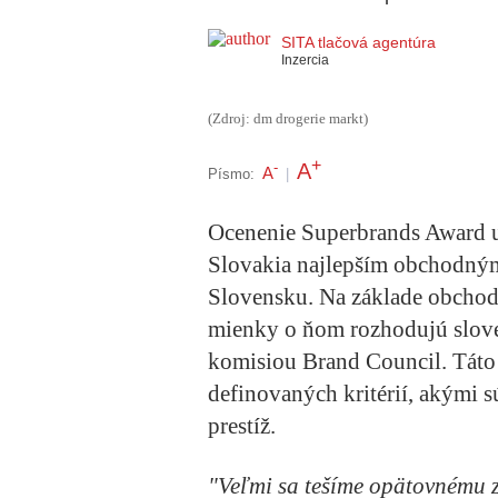
SITA tlačová agentúra
Inzercia
(Zdroj: dm drogerie markt)
+
A
-
A
Písmo:
|
Ocenenie Superbrands Award u
Slovakia najlepším obchodný
Slovensku. Na základe obchod
mienky o ňom rozhodujú sloven
komisiou Brand Council. Táto
definovaných kritérií, akými 
prestíž.
"Veľmi sa tešíme opätovnému 