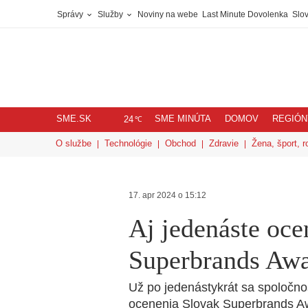
Správy
Služby
Noviny na webe
Last Minute Dovolenka
Slov
SME.SK
SME MINÚTA
DOMOV
REGIÓN
℃
24
O službe
Technológie
Obchod
Zdravie
Žena, šport, r
17. apr 2024 o 15:12
Aj jedenáste oce
Superbrands Awa
Už po jedenástykrát sa spoločno
ocenenia Slovak Superbrands A