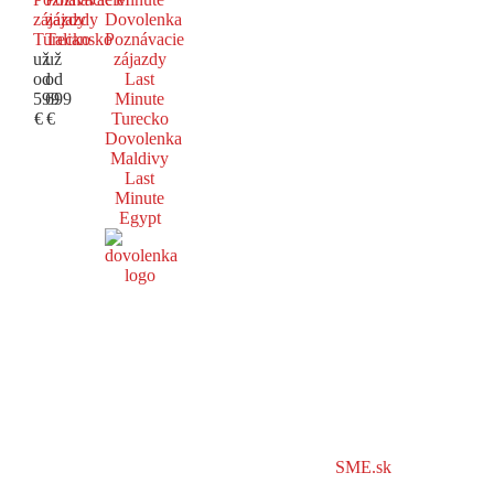
zájazdy
zájazdy
Dovolenka
Turecko
Taliansko
Poznávacie
už
už
zájazdy
od
od
Last
599
699
Minute
€
€
Turecko
Dovolenka
Maldivy
Last
Minute
Egypt
SME.sk