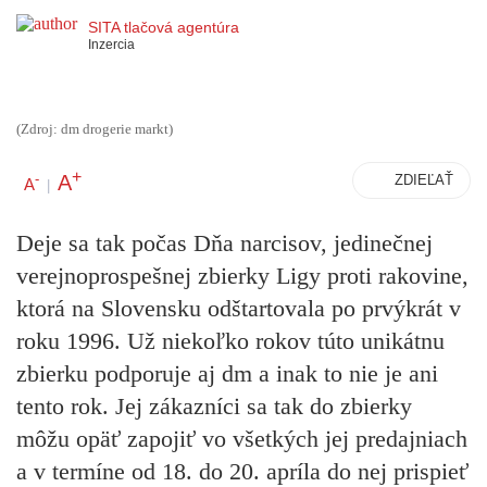
SITA tlačová agentúra
Inzercia
(Zdroj: dm drogerie markt)
+
A
-
ZDIEĽAŤ
A
|
Deje sa tak počas Dňa narcisov, jedinečnej
verejnoprospešnej zbierky Ligy proti rakovine,
ktorá na Slovensku odštartovala po prvýkrát v
roku 1996. Už niekoľko rokov túto unikátnu
zbierku podporuje aj dm a inak to nie je ani
tento rok. Jej zákazníci sa tak do zbierky
môžu opäť zapojiť vo všetkých jej predajniach
a v termíne od 18. do 20. apríla do nej prispieť