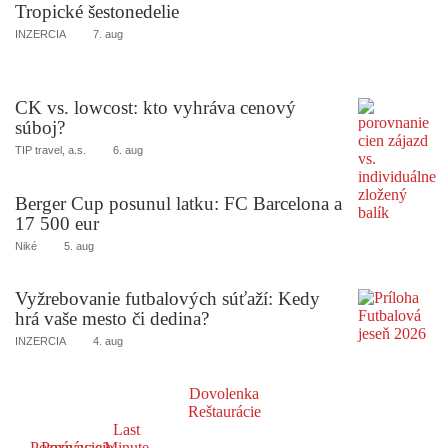
Tropické šestonedelie
INZERCIA
7. aug
CK vs. lowcost: kto vyhráva cenový
súboj?
TIP travel, a.s.
6. aug
Berger Cup posunul latku: FC Barcelona a
17 500 eur
Niké
5. aug
Vyžrebovanie futbalových súťaží: Kedy
hrá vaše mesto či dedina?
INZERCIA
4. aug
Dovolenka
Reštaurácie
Last
Poznávacie
Poznávacie
Minute