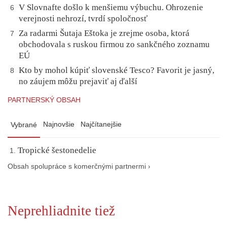
V Slovnafte došlo k menšiemu výbuchu. Ohrozenie
6
verejnosti nehrozí, tvrdí spoločnosť
Za radarmi Šutaja Eštoka je zrejme osoba, ktorá
7
obchodovala s ruskou firmou zo sankčného zoznamu
EÚ
Kto by mohol kúpiť slovenské Tesco? Favorit je jasný,
8
no záujem môžu prejaviť aj ďalší
PARTNERSKÝ OBSAH
Najnovšie
Najčítanejšie
Vybrané
Tropické šestonedelie
Obsah spolupráce s komerčnými partnermi ›
Neprehliadnite tiež