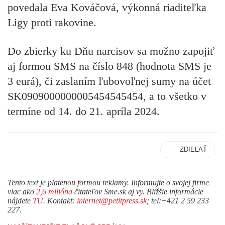
povedala Eva Kováčová, výkonná riaditeľka
Ligy proti rakovine.
Do zbierky ku Dňu narcisov sa možno zapojiť
aj
formou SMS
na číslo 848 (hodnota SMS je
3 eurá), či
zaslaním ľubovoľnej sumy
na účet
SK0909000000005454545454, a to všetko v
termíne od 14. do 21. apríla 2024.
ZDIEĽAŤ
Tento text je platenou formou reklamy. Informujte o svojej firme
viac ako
2,6 milióna
čitateľov Sme.sk aj vy. Bližšie informácie
nájdete
TU
. Kontakt:
internet@petitpress.sk
; tel:+421 2 59 233
227.