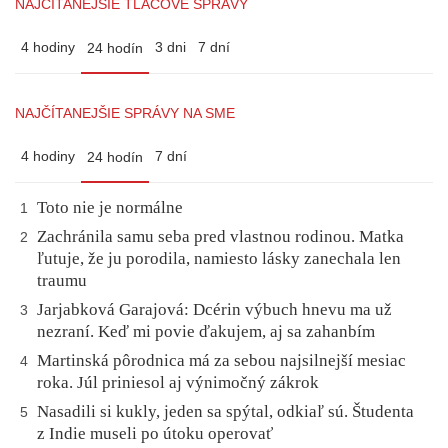
NAJČÍTANEJŠIE TLAČOVÉ SPRÁVY
4 hodiny
3 dni
7 dní
24 hodín
NAJČÍTANEJŠIE SPRÁVY NA SME
4 hodiny
7 dní
24 hodín
Toto nie je normálne
1
Zachránila samu seba pred vlastnou rodinou. Matka
2
ľutuje, že ju porodila, namiesto lásky zanechala len
traumu
Jarjabková Garajová: Dcérin výbuch hnevu ma už
3
nezraní. Keď mi povie ďakujem, aj sa zahanbím
Martinská pôrodnica má za sebou najsilnejší mesiac
4
roka. Júl priniesol aj výnimočný zákrok
Nasadili si kukly, jeden sa spýtal, odkiaľ sú. Študenta
5
z Indie museli po útoku operovať