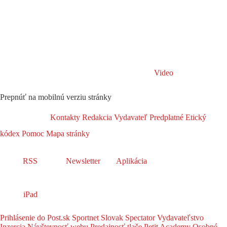
Video
Prepnúť na mobilnú verziu stránky
Kontakty
Redakcia
Vydavateľ
Predplatné
Etický
kódex
Pomoc
Mapa stránky
RSS
Newsletter
Aplikácia
iPad
Prihlásenie do Post.sk
Sportnet
Slovak Spectator
Vydavateľstvo
Inzercia
Návštevnosť webu
Predajnosť tlače
Petit Academy
Osobné