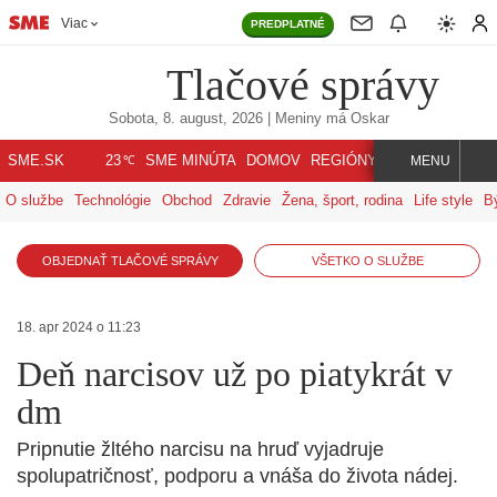
Viac
PREDPLATNÉ
Tlačové správy
Sobota, 8. august, 2026
| Meniny má
Oskar
℃
SME.SK
SME MINÚTA
DOMOV
REGIÓNY
INDEX
SVET
23
MENU
O službe
Technológie
Obchod
Zdravie
Žena, šport, rodina
Life style
B
OBJEDNAŤ TLAČOVÉ SPRÁVY
VŠETKO O SLUŽBE
18. apr 2024 o 11:23
Deň narcisov už po piatykrát v
dm
Pripnutie žltého narcisu na hruď vyjadruje
spolupatričnosť, podporu a vnáša do života nádej.