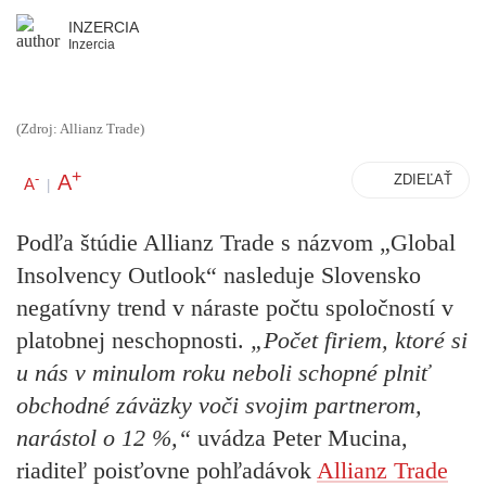
INZERCIA
Inzercia
(Zdroj: Allianz Trade)
+
A
-
ZDIEĽAŤ
A
|
Podľa štúdie Allianz Trade s názvom „Global
Insolvency Outlook“ nasleduje Slovensko
negatívny trend v náraste počtu spoločností v
platobnej neschopnosti.
„Počet firiem, ktoré si
u nás v minulom roku neboli schopné plniť
obchodné záväzky voči svojim partnerom,
narástol o 12 %,“
uvádza
Peter Mucina
,
riaditeľ poisťovne pohľadávok
Allianz Trade