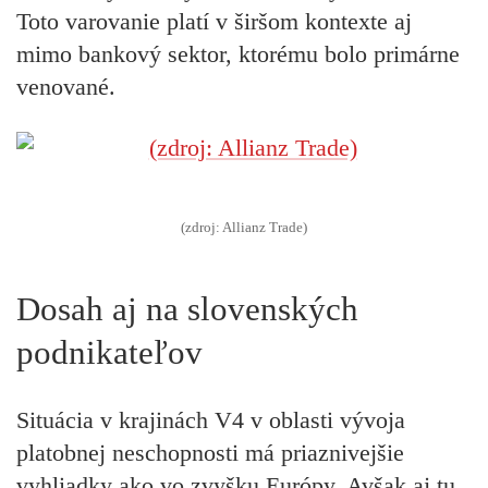
Toto varovanie platí v širšom kontexte aj
mimo bankový sektor, ktorému bolo primárne
venované.
(zdroj: Allianz Trade)
Dosah aj na slovenských
podnikateľov
Situácia v krajinách V4 v oblasti vývoja
platobnej neschopnosti má priaznivejšie
vyhliadky ako vo zvyšku Európy. Avšak aj tu