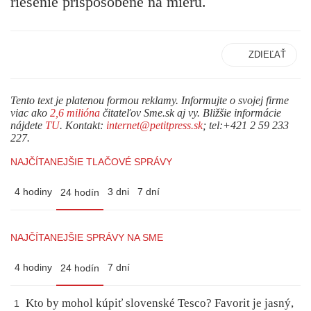
riešenie prispôsobené na mieru.
ZDIEĽAŤ
Tento text je platenou formou reklamy. Informujte o svojej firme
viac ako
2,6 milióna
čitateľov Sme.sk aj vy. Bližšie informácie
nájdete
TU
. Kontakt:
internet@petitpress.sk
; tel:+421 2 59 233
227.
NAJČÍTANEJŠIE TLAČOVÉ SPRÁVY
4 hodiny
3 dni
7 dní
24 hodín
NAJČÍTANEJŠIE SPRÁVY NA SME
4 hodiny
7 dní
24 hodín
Kto by mohol kúpiť slovenské Tesco? Favorit je jasný,
1