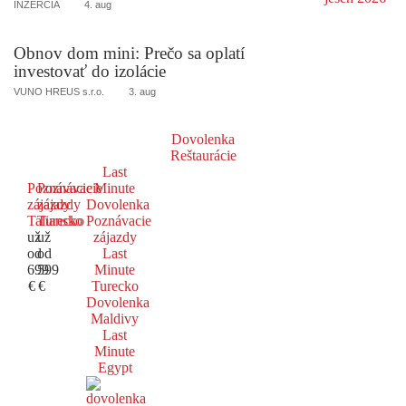
INZERCIA
4. aug
Obnov dom mini: Prečo sa oplatí
investovať do izolácie
VUNO HREUS s.r.o.
3. aug
Dovolenka
Reštaurácie
Last
Poznávacie
Poznávacie
Minute
zájazdy
zájazdy
Dovolenka
Taliansko
Turecko
Poznávacie
už
už
zájazdy
od
od
Last
699
599
Minute
€
€
Turecko
Dovolenka
Maldivy
Last
Minute
Egypt