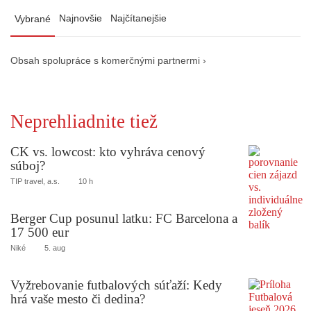
Najnovšie
Najčítanejšie
Vybrané
Obsah spolupráce s komerčnými partnermi ›
Neprehliadnite tiež
CK vs. lowcost: kto vyhráva cenový
súboj?
TIP travel, a.s.
10 h
Berger Cup posunul latku: FC Barcelona a
17 500 eur
Niké
5. aug
Vyžrebovanie futbalových súťaží: Kedy
hrá vaše mesto či dedina?