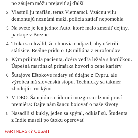
no záujem môžu prejaviť aj ďalší
Vlastnil ju mafián, teraz Vietnamci. Vzácnu vilu
2
demontujú neznámi muži, polícia zatiaľ nepomohla
Na svete je len jedno: Auto, ktoré malo zmeniť dejiny,
3
parkuje v Brezne
Trnka sa chválil, že obnovia nadjazd, aby ušetrili
4
státisíce. Reálne prídu o 1,8 milióna z eurofondov
Kým prijímala pacienta, dcéra vedľa ležala s horúčkou.
5
Úspešná martinská primárka hovorí o cene kariéry
Šutajove Eštokove radary sú údajne z Cypru, ale
6
výrobca má slovenskú stopu. Technicky sa takmer
zhodujú s ruskými
VIDEO: Šampión s nádormi mozgu so slzami prosí
7
premiéra: Dajte nám šancu bojovať o naše životy
Nasadili si kukly, jeden sa spýtal, odkiaľ sú. Študenta
8
z Indie museli po útoku operovať
PARTNERSKÝ OBSAH