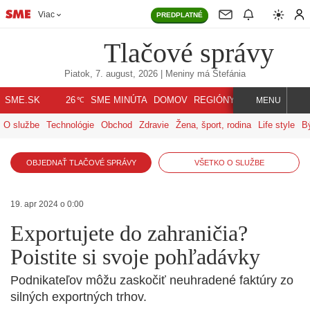
Viac
PREDPLATNÉ
Tlačové správy
Piatok, 7. august, 2026
| Meniny má
Štefánia
℃
SME.SK
SME MINÚTA
DOMOV
REGIÓNY
INDEX
SVET
26
MENU
O službe
Technológie
Obchod
Zdravie
Žena, šport, rodina
Life style
B
OBJEDNAŤ TLAČOVÉ SPRÁVY
VŠETKO O SLUŽBE
19. apr 2024 o 0:00
Exportujete do zahraničia?
Poistite si svoje pohľadávky
Podnikateľov môžu zaskočiť neuhradené faktúry zo
silných exportných trhov.